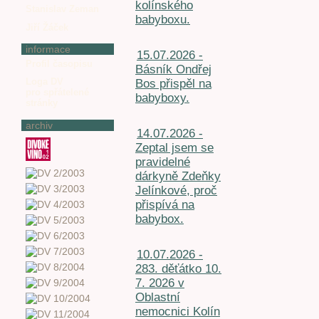
kolínského
Stanislav Zeman
babyboxu.
Jiří Žáček
informace
15.07.2026 -
Profil časopisu
Básník Ondřej
Loga DV
Bos přispěl na
pro spřátelené
babyboxy.
stránky
archiv
14.07.2026 -
Zeptal jsem se
pravidelné
dárkyně Zdeňky
Jelínkové, proč
přispívá na
babybox.
10.07.2026 -
283. děťátko 10.
7. 2026 v
Oblastní
nemocnici Kolín