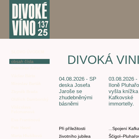
SLOVO ÚVODEM
DIVOKÁ VIN
obsah čísla
Stanislav Adler
Václav Bárta
04.08.2026 - SP
03.08.2026 -
Miroslav Barták
deska Josefa
Iloně Pluhař
Jaroše se
vyšla knížka
Zbyněk Brada
zhudebněnými
Kafkovské
Oldřich Damborský
básněmi
immortelly.
Vítězslava
Felcmanová
Eva Frantinová
Petr Havel
Při příležitosti
...Spojení Kafk
Marta Hlušíková
životního jubilea
Ščigol–Pluhařo