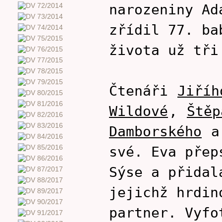
narozeniny Ad
zřídil 77. ba
života už tři
Čtenáři
Jiříh
Wildové
,
Štěp
Damborského
své. Eva přep
Sýse a přidal
jejichž hrdin
partner. Vyfo