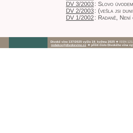
DV 3/2003
:
Slovo úvode
DV 2/2003
:
(vešla jsi du
DV 1/2002
:
Radaně
,
Není 
Divoké víno 137/2025 vyšlo 19. května 2025
❖ ISSN 1214
redakce@divokevino.cz
❖
příští číslo Divokého vína v