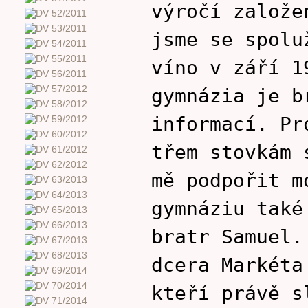
výročí založe
jsme se spolu
víno v září 1
gymnázia je b
informací. Pr
třem stovkám 
mě podpořit m
gymnáziu také
bratr Samuel.
dcera Markéta
kteří právě s