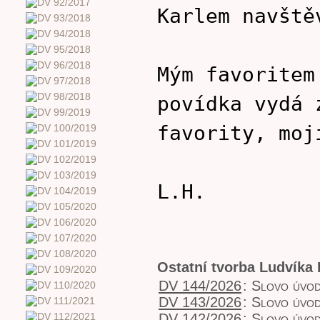
Karlem navště
Mým favorite
povídka vydá 
favority, moj
L.H.
Ostatní tvorba Ludvíka
DV 144/2026
:
Slovo úvo
DV 143/2026
:
Slovo úvo
DV 142/2026
:
Slovo úvo