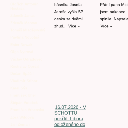
Oldřich Antonín
básníka Josefa
Přání pana Mic
Hostaša
Jaroše vyšla SP
jsem nakonec
Zdeněk Janas
deska se dvěmi
splnila. Napsala
Zdeněk Marvan
zhud...
Více »
Více »
Tomáš Mladějovský
Pavlína Novotná
Ester Nowak
Olga Nytrová
Václav Odradovec
Rostislav Opršal
Dušan Spáčil
Vladimír Stibor
Karel Sýs
František Uher
Štěpán Votoček
16.07.2026 - V
Františka Vrbenská
SCHOTTU
Zora Wildová
pokřtili Libora
odloženého do
Jan Zeman