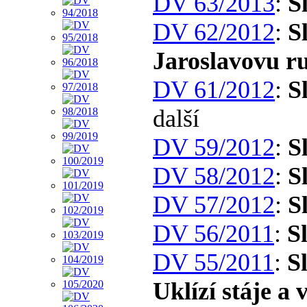
DV 63/2013
:
S
DV 62/2012
:
S
Jaroslavovu r
DV 61/2012
:
S
další
DV 59/2012
:
S
DV 58/2012
:
S
DV 57/2012
:
S
DV 56/2011
:
S
DV 55/2011
:
S
Uklízí stáje a 