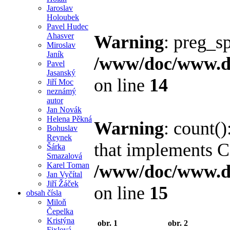
Jaroslav
Holoubek
Pavel Hudec
Ahasver
Warning
: preg_sp
Miroslav
Janík
/www/doc/www.di
Pavel
Jasanský
on line
14
Jiří Moc
neznámý
autor
Jan Novák
Helena Pěkná
Warning
: count()
Bohuslav
Reynek
that implements C
Šárka
Smazalová
Karel Toman
/www/doc/www.di
Jan Vyčítal
Jiří Žáček
on line
15
obsah čísla
Miloň
Čepelka
Kristýna
obr. 1
obr. 2
Fixlová