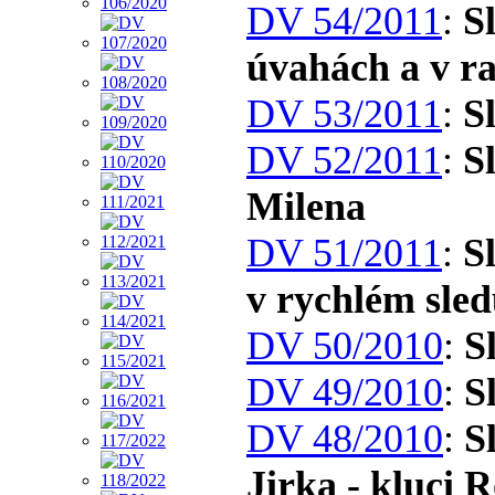
DV 54/2011
:
S
úvahách a v r
DV 53/2011
:
S
DV 52/2011
:
S
Milena
DV 51/2011
:
S
v rychlém sle
DV 50/2010
:
S
DV 49/2010
:
S
DV 48/2010
:
S
Jirka - kluci 