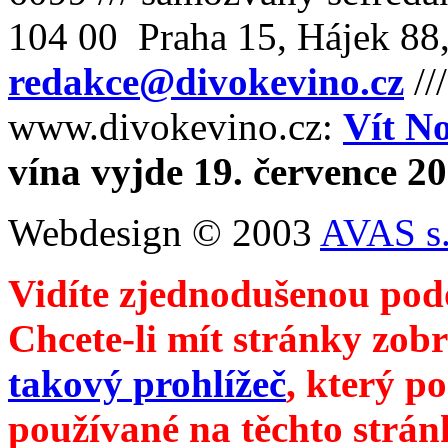
104 00 Praha 15, Hájek 88,
redakce@divokevino.cz
//
www.divokevino.cz:
Vít N
vína vyjde 19. července 2
Webdesign © 2003
AVAS s.
Vidíte zjednodušenou pod
Chcete-li mít stránky zobr
takový prohlížeč
, který p
používané na těchto strán