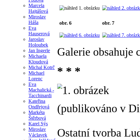
Marcela
Hajtášová
Miroslav
Háša
obr. 6
obr. 7
Eva
Hauserová
Jaroslav
Holoubek
Galerie obsahuje 
Jan Ingerle
Michaela
Kloudová
Michal Kotrč
* * *
Michael
Lorenc
Eva
Machalická -
Tacchinardi
Kateřina
(publikováno v Di
Ondřejová
Markéta
Štěrbová
Karel Sýs
Miroslav
Ostatní tvorba Lu
Václavek