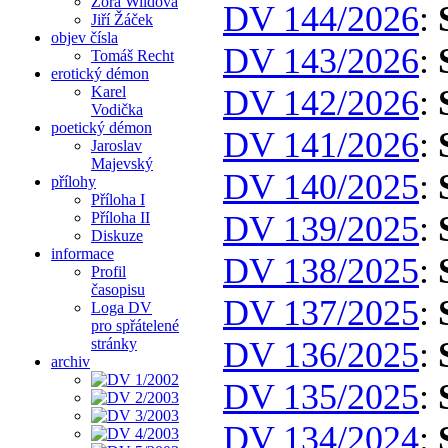
Zora Wildová
DV 144/2026
:
Jiří Žáček
objev čísla
DV 143/2026
:
Tomáš Recht
erotický démon
Karel
DV 142/2026
:
Vodička
poetický démon
DV 141/2026
:
Jaroslav
Majevský
DV 140/2025
:
přílohy
Příloha I
Příloha II
DV 139/2025
:
Diskuze
informace
DV 138/2025
:
Profil
časopisu
DV 137/2025
:
Loga DV
pro spřátelené
stránky
DV 136/2025
:
archiv
DV 135/2025
:
DV 134/2024
: