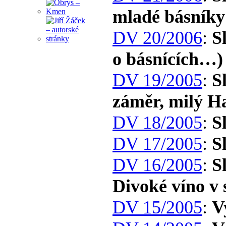
mladé básník
DV 20/2006
:
S
o básnících…)
DV 19/2005
:
S
záměr, milý H
DV 18/2005
:
S
DV 17/2005
:
S
DV 16/2005
:
S
Divoké víno v
DV 15/2005
:
V