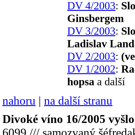
DV 4/2003
:
Sl
Ginsbergem
DV 3/2003
:
Sl
Ladislav Land
DV 2/2003
:
(v
DV 1/2002
:
Ra
hopsa
a další
nahoru
|
na další stranu
Divoké víno 16/2005 vyšlo
6099 /// samozvaný šéfreda