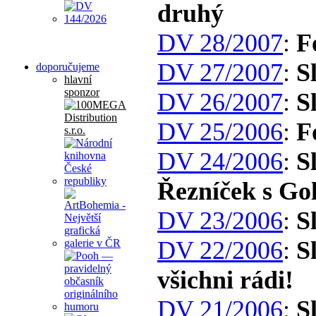
druhý
DV 28/2007
:
F
DV 27/2007
:
S
doporučujeme
hlavní
sponzor
DV 26/2007
:
S
DV 25/2006
:
F
DV 24/2006
:
S
Řezníček s G
DV 23/2006
:
S
DV 22/2006
:
S
všichni rádi!
DV 21/2006
:
S