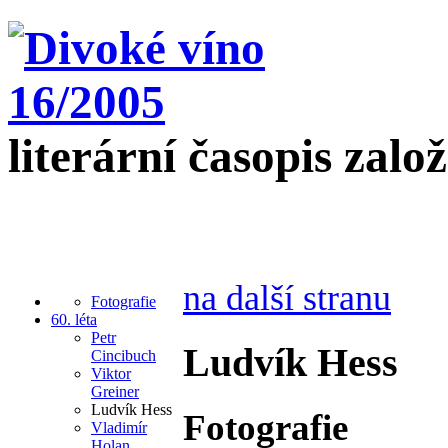
literární časopis zalo
na další stranu
Fotografie
60. léta
Petr
Ludvík Hess
Cincibuch
Viktor
Greiner
Ludvík Hess
Fotografie
Vladimír
Holan