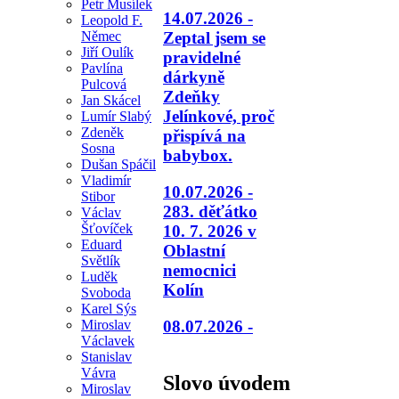
Petr Musílek
14.07.2026 -
Leopold F.
Němec
Zeptal jsem se
Jiří Oulík
pravidelné
Pavlína
dárkyně
Pulcová
Zdeňky
Jan Skácel
Jelínkové, proč
Lumír Slabý
Zdeněk
přispívá na
Sosna
babybox.
Dušan Spáčil
Vladimír
10.07.2026 -
Stibor
283. děťátko
Václav
Šťovíček
10. 7. 2026 v
Eduard
Oblastní
Světlík
nemocnici
Luděk
Kolín
Svoboda
Karel Sýs
08.07.2026 -
Miroslav
Václavek
Stanislav
Vávra
Slovo úvodem
Miroslav