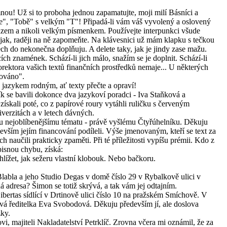
nou! Už si to proboha jednou zapamatujte, moji milí Básníci a
e", "Tobě" s velkým "T"! Připadá-li vám váš vyvolený a oslovený
razem a nikoli velkým písmenkem. Používejte interpunkci všude
 jak, raději na ně zapomeňte. Na klávesnici už mám klapku s tečkou
ech do nekonečna doplňuju. A delete taky, jak je jindy zase mažu.
ch znamének. Schází-li jich málo, snažím se je doplnit. Schází-li
orektora vašich textů finančních prostředků nemaje... U některých
gováno".
 jazykem rodným, ať texty přečte a opraví!
k se bavili dokonce dva jazykoví poradci - Iva Staňková a
ískali poté, co z papírové roury vytáhli ruličku s červeným
erzitách a v letech dávných.
u nejoblíbenějšímu tématu - právě vyšlému Čtyřúhelníku. Děkuju
devším jejím financování podíleli. Výše jmenovaným, kteří se text za
 naučili prakticky zpaměti. Při té příležitosti vypíšu prémii. Kdo z
isnou chybu, získá:
hlížet, jak sežeru vlastní klobouk. Nebo bačkoru.
labla a jeho Studio Degas v domě číslo 29 v Rybalkově ulici v
á adresa? Šimon se totiž skrývá, a tak vám jej odtajním.
bertas sídlící v Drtinově ulici číslo 10 na pražském Smíchově. V
vá ředitelka Eva Svobodová. Děkuju především jí, ale doslova
žky.
, majiteli Nakladatelství Petrklíč. Zrovna včera mi oznámil, že za