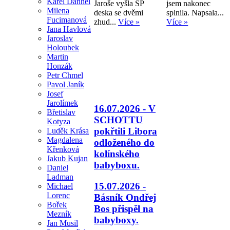
Karel Daňhel
Jaroše vyšla SP
jsem nakonec
Milena
deska se dvěmi
splnila. Napsala...
Fucimanová
zhud...
Více »
Více »
Jana Havlová
Jaroslav
Holoubek
Martin
Honzák
Petr Chmel
Pavol Janík
Josef
Jarolímek
16.07.2026 - V
Břetislav
SCHOTTU
Kotyza
pokřtili Libora
Luděk Krása
Magdalena
odloženého do
Křenková
kolínského
Jakub Kujan
babyboxu.
Daniel
Ladman
15.07.2026 -
Michael
Lorenc
Básník Ondřej
Bořek
Bos přispěl na
Mezník
babyboxy.
Jan Musil