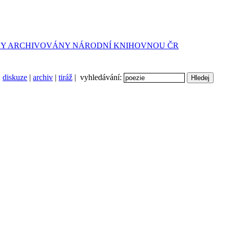
diskuze
|
archiv
|
tiráž
| vyhledávání: