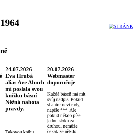
 1964
ně
24.07.2026 -
20.07.2026 -
é
Eva Hrubá
Webmaster
alias Ave Aburh
doporučuje
mi poslala svou
Každá báseň má mít
knížku básní
svůj nadpis. Pokud
Něžná nahota
si autor neví rady,
pravdy.
napíše ***. Ale
pokud někdo píše
jednu sloku za
druhou, nemůže
a
čekat, že někdo
Takovou knihu