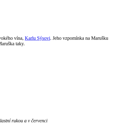
vokého vína,
Karlu Sýsovi
. Jeho vzpomínka na Marušku
Maruška taky.
astní rukou a v červenci