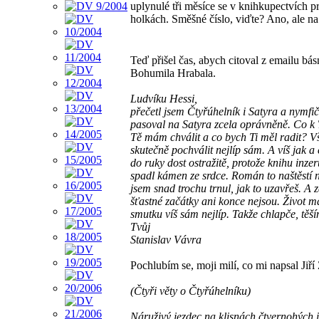
uplynulé tři měsíce se v knihkupectvích 
holkách. Směšné číslo, viďte? Ano, ale 
Teď přišel čas, abych citoval z emailu bás
Bohumila Hrabala.
Ludvíku Hessi,
přečetl jsem Čtyřúhelník i Satyra a nymfič
pasoval na Satyra zcela oprávněně. Co k 
Tě mám chválit a co bych Ti měl radit? Vš
skutečně pochválit nejlíp sám. A víš jak a
do ruky dost ostražitě, protože knihu inzer
spadl kámen ze srdce. Román to naštěstí n
jsem snad trochu trnul, jak to uzavřeš. A 
šťastné začátky ani konce nejsou. Život má
smutku víš sám nejlíp. Takže chlapče, těší
Tvůj
Stanislav Vávra
Pochlubím se, moji milí, co mi napsal Jiří
(Čtyři věty o Čtyřúhelníku)
Náruživý jezdec na klisnách čtvernohých 