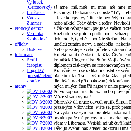
Vejlupek
(Čerchovský)
Já, mne - mě, mně - mi, mne - mě, mně, m
Jiří Žáček
Básnířky! Do básniček nepište "Ti", "Teb
Václav
tak velkolepý, vyjádřete to neotřelým ob
Zimmer
nebo nikde! Tedy čárky a tečky. Nevíte-li
erotický démon
a čárkou ošoupanou, jak je ve vašich text
Veronika
Rozhoduji se přitom podle počtu scházející
Svobodová
jich hodně, ty občas použité škrtám. Na k
přílohy
umělců ztratím nervy a nadepíšu "nekori
Diskuse
Nebo požádejte svého přítele vládnoucího
informace
Korekturami mé vlastní knížky Čtyřúhelní
Profil
František Cinger. Oba PhDr. Moji důvěru z
časopisu
diplomem získaným na renomovaných univ
Loga DV
Konečně jsem se oklikami dostal ke svém
pro spřátelené
přátelům, kteří se na výrobě knížky a pře
stránky
dlouhých nocí při opakovaných korekturách
archiv
mých milých čtenářů najde v knize pravop
Právo kopnout mě do pr.... nebo právo při
Může si sám vybrat!
Obrovský díl práce odvedl grafik Šimon B
pražských Vršovicích. Ptáte se, proč přesn
Na vydání se výrobou podílela Tiskárna Li
prvním patře má pracovnu její marketingo
všem v Libertasu. Vytiskli mi už čtyři kní
Děkuju svému nakladateli doktoru Himalovi