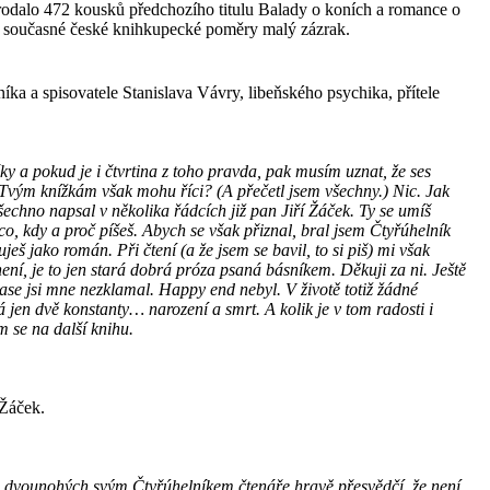
prodalo 472 kousků předchozího titulu Balady o koních a romance o
na současné české knihkupecké poměry malý zázrak.
níka a spisovatele Stanislava Vávry, libeňského psychika, přítele
ky a pokud je i čtvrtina z toho pravda, pak musím uznat, že ses
Tvým knížkám však mohu říci? (A přečetl jsem všechny.) Nic. Jak
echno napsal v několika řádcích již pan Jiří Žáček. Ty se umíš
 co, kdy a proč píšeš. Abych se však přiznal, bral jsem Čtyřúhelník
uješ jako román. Při čtení (a že jsem se bavil, to si piš) mi však
ení, je to jen stará dobrá próza psaná básníkem. Děkuji za ni. Ještě
zase jsi mne nezklamal. Happy end nebyl. V životě totiž žádné
 jen dvě konstanty… narození a smrt. A kolik je v tom radosti i
m se na další knihu.
 Žáček.
i dvounohých svým Čtyřúhelníkem čtenáře hravě přesvědčí, že není