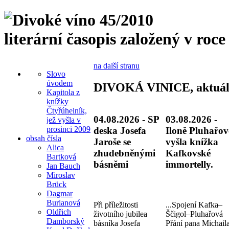
literární časopis založený v roce
na další stranu
Slovo
úvodem
DIVOKÁ VINICE, aktuál
Kapitola z
knížky
Čtyřúhelník,
04.08.2026 - SP
03.08.2026 -
jež vyšla v
prosinci 2009
deska Josefa
Iloně Pluhařov
obsah čísla
Jaroše se
vyšla knížka
Alica
zhudebněnými
Kafkovské
Bartková
básněmi
immortelly.
Jan Bauch
Miroslav
Brück
Dagmar
Burianová
Při příležitosti
...Spojení Kafka–
Oldřich
životního jubilea
Ščigol–Pluhařová
Damborský
básníka Josefa
Přání pana Michail