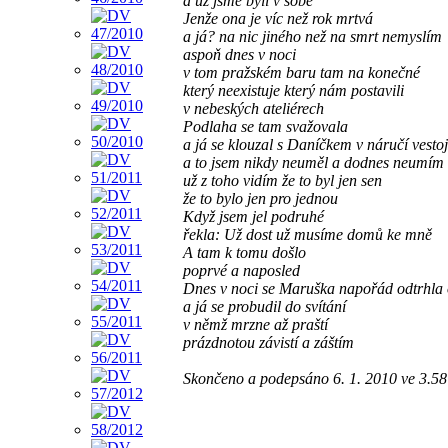
a už jsme byli v sobě
Jenže ona je víc než rok mrtvá
a já? na nic jiného než na smrt nemyslím
aspoň dnes v noci
v tom pražském baru tam na konečné
který neexistuje který nám postavili
v nebeských ateliérech
Podlaha se tam svažovala
a já se klouzal s Daníčkem v náručí vesto
a to jsem nikdy neuměl a dodnes neumím
už z toho vidím že to byl jen sen
že to bylo jen pro jednou
Když jsem jel podruhé
řekla: Už dost už musíme domů ke mně
A tam k tomu došlo
poprvé a naposled
Dnes v noci se Maruška napořád odtrhla
a já se probudil do svítání
v němž mrzne až praští
prázdnotou závistí a záštím
Skončeno a podepsáno 6. 1. 2010 ve 3.58