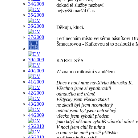
dokud tě služby nezbaví
nejvyšší maršál Čas.
Děkuju, kluci.
Teď nechám místo velkému básníkovi Di
Šmucarovou - Kafkovou si to zaslouží a 
KAREL SÝS
Záznam o milování s andělem
Dnes v noci mne navštívila Maruška K.
Všechno jsme si vynahradili
odnaučila mě trémě
Vždycky jsem všecko zkazil
ne zkazil byl jsem neomalený
nelhal jsem byl jsem netrpělivý
všecko jsem vybalil předem
jako když někomu vybalíš vánoční dárek vl
V noci jsem cítil že tuhnu
a ona se ke mně prostě přitiskla