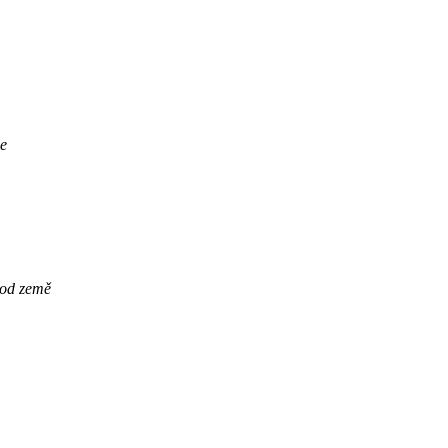
je
 od země