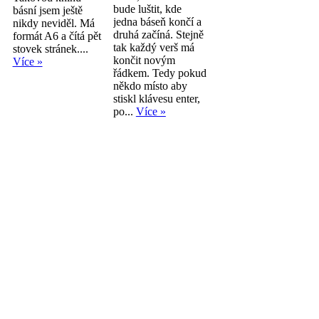
bude luštit, kde
básní jsem ještě
jedna báseň končí a
nikdy neviděl. Má
druhá začíná. Stejně
formát A6 a čítá pět
tak každý verš má
stovek stránek....
končit novým
Více »
řádkem. Tedy pokud
někdo místo aby
stiskl klávesu enter,
po...
Více »