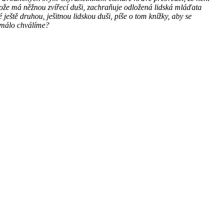
tože má něžnou zvířecí duši, zachraňuje odložená lidská mláďata
ještě druhou, ješitnou lidskou duši, píše o tom knížky, aby se
 málo chválíme?