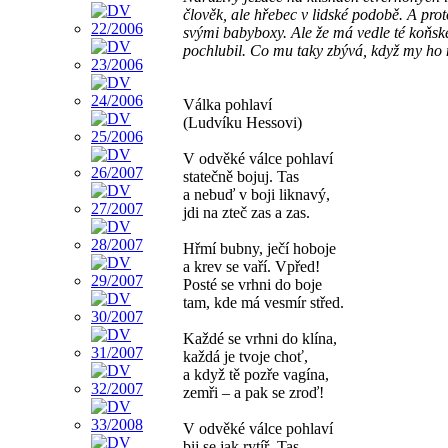
člověk, ale hřebec v lidské podobě. A pro
svými babyboxy. Ale že má vedle té koňské 
pochlubil. Co mu taky zbývá, když my ho
Válka pohlaví
(Ludvíku Hessovi)
V odvěké válce pohlaví
statečně bojuj. Tas
a nebuď v boji liknavý,
jdi na zteč zas a zas.
Hřmí bubny, ječí hoboje
a krev se vaří. Vpřed!
Posté se vrhni do boje
tam, kde má vesmír střed.
Každé se vrhni do klína,
každá je tvoje choť,
a když tě pozře vagína,
zemři – a pak se zroď!
V odvěké válce pohlaví
bij se jak rytíř. Tas,