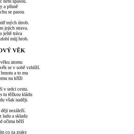
c není spásou.
y a plísně
ichu se pasou
itř mých útrob.
m jejich strava.
o ještě tráva
zdobí můj hrob.
OVÝ VĚK
 věku atomu
věk se v sobě vzhlíží.
í hmotu a to mu
omu na kříži
ží v srdci cestu.
s tu těžkou kládu
du však naději.
ději nezáleží.
 ladu a skladu
d očima běží
ím co za zraky