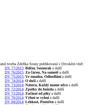
tatní tvorba Zdeňka Sosny publikovaná v Divokém víně:
DV 77/2015
:
Bdění, Soumrak
a další
DV 76/2015
:
Za čárou, Na samotě
a další
DV 75/2015
:
Ve zmatku, Odhodlání
a další
DV 74/2014
:
O duši
a další
DV 73/2014
:
Nátura, Každý máme něco
a další
DV 72/2014
:
Zpátky do hnízda
a další
DV 71/2014
:
Začínat od píky
a další
DV 70/2014
:
Výhni se vyhni
a další
DV 69/2014
:
Lehkost, Ponořen
a další