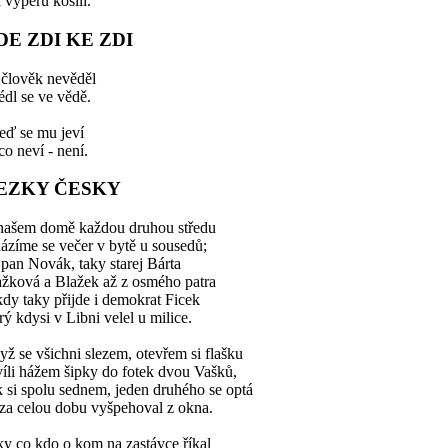
 vyperu košili.
DE ZDI KE ZDI
 člověk nevěděl
édl se ve vědě.
eď se mu jeví
co neví - není.
EZKY ČESKY
našem domě každou druhou středu
ázíme se večer v bytě u sousedů;
 pan Novák, taky starej Bárta
ažková a Blažek až z osmého patra
dy taky přijde i demokrat Ficek
rý kdysi v Libni velel u milice.
ž se všichni slezem, otevřem si flašku
íli hážem šipky do fotek dvou Vašků,
 si spolu sednem, jeden druhého se optá
za celou dobu vyšpehoval z okna.
y co kdo o kom na zastávce říkal