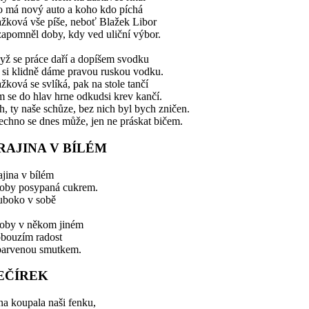
o má nový auto a koho kdo píchá
ažková vše píše, neboť Blažek Libor
apomněl doby, kdy ved uliční výbor.
yž se práce daří a dopíšem svodku
 si klidně dáme pravou ruskou vodku.
žková se svlíká, pak na stole tančí
 se do hlav hrne odkudsi krev kančí.
, ty naše schůze, bez nich byl bych zničen.
chno se dnes může, jen ne práskat bičem.
RAJINA V BÍLÉM
jina v bílém
koby posypaná cukrem.
uboko v sobě
koby v někom jiném
obouzím radost
barvenou smutkem.
EČÍREK
a koupala naši fenku,