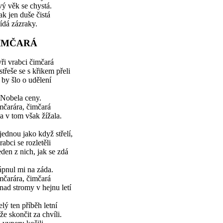
ý věk se chystá.
k jen duše čistá
ídá zázraky.
IMČARÁ
ři vrabci čimčará
střeše se s křikem přeli
 by šlo o udělení
 Nobela ceny.
mčarára, čimčará
a v tom však žížala.
ednou jako když střelí,
vrabci se rozletěli
eden z nich, jak se zdá
ápnul mi na záda.
mčarára, čimčará
nad stromy v hejnu letí
elý ten příběh letní
e skončit za chvíli.