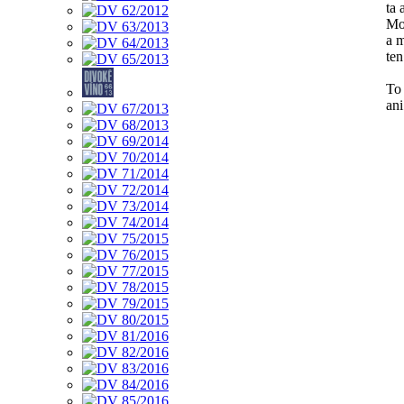
ta 
Mo
a m
ten
To
ani