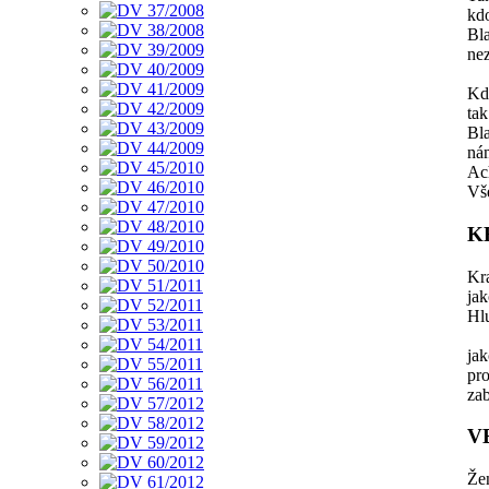
kd
Bl
nez
Kd
tak
Bla
nám
Ach
Vše
K
Kra
ja
Hl
ja
pr
za
V
Žen