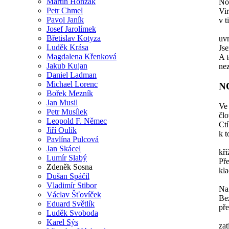
Martin Honzák
No
Petr Chmel
Vir
Pavol Janík
v t
Josef Jarolímek
Břetislav Kotyza
uvn
Luděk Krása
Jse
Magdalena Křenková
A t
Jakub Kujan
ne
Daniel Ladman
Michael Lorenc
N
Bořek Mezník
Jan Musil
Ve
Petr Musílek
člo
Leopold F. Němec
Ct
Jiří Oulík
k t
Pavlína Pulcová
Jan Skácel
kří
Lumír Slabý
Pře
Zdeněk Sosna
kla
Dušan Spáčil
Vladimír Stibor
Na 
Václav Šťovíček
Bez
Eduard Světlík
pře
Luděk Svoboda
Karel Sýs
zat