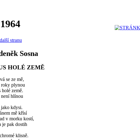
 1964
další stranu
deněk Sosna
US HOLÉ ZEMĚ
vá se ze mě,
 roky plynou
s holé země.
 není hlínou
 jako kdysi.
ánem mě křísí
ad v morku kostí,
 je pak dostih
chromé klisně.