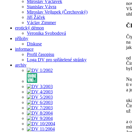
Miroslav Václavek
nov
Stanislav Vávra
Vša
Miroslav Vejlupek (Čerchovský)
uhl
Jiří Žáček
Václav Zimmer
Č
erotický démon
Veronika Svobodová
Čty
přílohy
na 
Diskuse
jak
informace
Profil časopisu
od
Loga DV pro spřátelené stránky
Či
archiv
byl
Naj
ti 
a j
uk
Či
už 
a c
můž