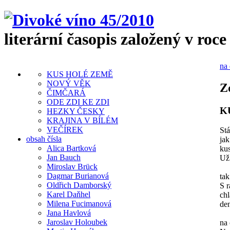
literární časopis založený v roce
na 
KUS HOLÉ ZEMĚ
NOVÝ VĚK
Z
ČIMČARÁ
ODE ZDI KE ZDI
K
HEZKY ČESKY
KRAJINA V BÍLÉM
VEČÍREK
Stá
obsah čísla
jak
Alica Bartková
ku
Jan Bauch
Už
Miroslav Brück
Dagmar Burianová
tak
Oldřich Damborský
S r
Karel Daňhel
chl
Milena Fucimanová
den
Jana Havlová
Jaroslav Holoubek
na 