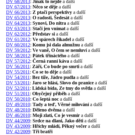
DV 68/2013
:
Jinak to nejde
a další
DV 67/2013
:
Něco se děje
a další
DV 66/2013
:
Z ptačí perspektivy
a další
DV 65/2013
:
O radosti, Šedesát
a další
DV 64/2013
:
Synovi, Do nitra
a další
DV 63/2013
:
Stačí jen vnímat
a další
DV 62/2012
:
Představ si
a další
DV 61/2012
:
Ve spárech říkadel
a další
DV 60/2012
:
Komu jsi dala almužnu
a další
DV 59/2012
:
Ve vaně, O čem se nemluví
a další
DV 58/2012
:
Pátek třináctého
a další
DV 57/2012
:
Černá ranní káva
a další
DV 56/2011
:
Září, Co bude po smrti
a další
DV 55/2011
:
Co se to děje
a další
DV 54/2011
:
Bez tíže, Jádro pudla
a další
DV 53/2011
:
Jaro se hlásí, Slovo do pranice
a další
DV 52/2011
:
Lidská bída, Ze tmy do světla
a další
DV 51/2011
:
Obyčejný příběh
a další
DV 50/2010
:
Co šeptá noc
a další
DV 49/2010
:
Tady a teď, Věrné milování
a další
DV 48/2010
:
Děleno dvěma
a další
DV 46/2010
:
Moji zlatí, Co je vesmír
a další
DV 44/2009
:
Srdce na dlani, Jako děti
a další
DV 43/2009
:
Hříchy mládí, Pěkný večer
a další
DV 42/2009
:
Tři bratři