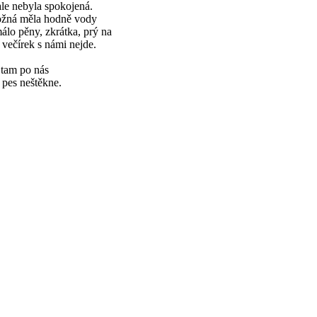
ale nebyla spokojená.
žná měla hodně vody
álo pěny, zkrátka, prý na
 večírek s námi nejde.
 tam po nás
 pes neštěkne.