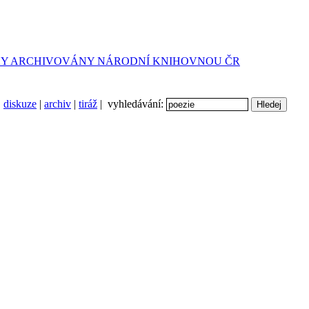
diskuze
|
archiv
|
tiráž
| vyhledávání: