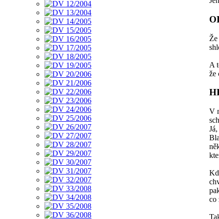
Jen
O
Že
shl
A t
že 
H
V 
sch
Já,
Bl
něk
kte
Kdy
chv
pak
co 
Tak