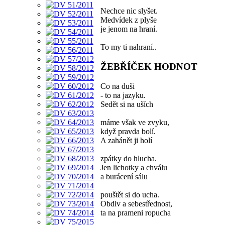
Nechce nic slyšet.
Medvídek z plyše
je jenom na hraní.
To my ti nahraní..
ŽEBŘÍČEK HODNOT
Co na duši
- to na jazyku.
Sedět si na uších
máme však ve zvyku,
když pravda bolí.
A zahánět ji holí
zpátky do hlucha.
Jen lichotky a chválu
a burácení sálu
pouštět si do ucha.
Obdiv a sebestřednost,
ta na prameni ropucha