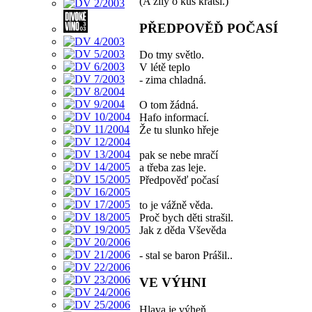
(A žíly o kus kratší.)
PŘEDPOVĚĎ POČASÍ
Do tmy světlo.
V létě teplo
- zima chladná.
O tom žádná.
Hafo informací.
Že tu slunko hřeje
pak se nebe mračí
a třeba zas leje.
Předpověď počasí
to je vážně věda.
Proč bych děti strašil.
Jak z děda Vševěda
- stal se baron Prášil..
VE VÝHNI
Hlava je výheň