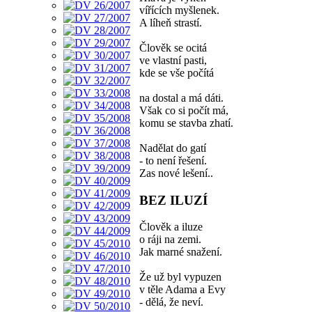
vířících myšlenek.
A líheň strastí.
Člověk se ocitá
ve vlastní pasti,
kde se vše počítá
na dostal a má dáti.
Však co si počít má,
komu se stavba zhatí.
Nadělat do gatí
- to není řešení.
Zas nové lešení..
BEZ ILUZÍ
Člověk a iluze
o ráji na zemi.
Jak marné snažení.
Že už byl vypuzen
v těle Adama a Evy
- dělá, že neví.