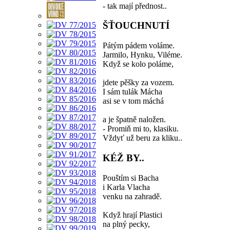
- tak mají přednost..
ŠŤOUCHNUTÍ
Pátým pádem voláme.
Jarmilo, Hynku, Viléme.
Když se kolo poláme,
jdete pěšky za vozem.
I sám tulák Mácha
asi se v tom máchá
a je špatně naložen.
- Promiň mi to, klasiku.
Vždyť už beru za kliku..
KÉŽ BY..
Pouštím si Bacha
i Karla Vlacha
venku na zahradě.
Když hrají Plastici
na plný pecky,