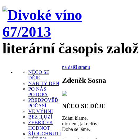
literární časopis zalo
na další stranu
NĚCO SE
DĚJE
Zdeněk Sosna
NABITÝ DEN
PO NÁS
POTOPA
PŘEDPOVĚĎ
NĚCO SE DĚJE
POČASÍ
VE VÝHNI
BEZ ILUZÍ
Zdání klame,
ŽEBŘÍČEK
nic není, jako dřív.
HODNOT
Doba se láme.
ŠŤOUCHNUTÍ