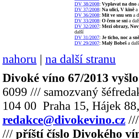
DV 38/2008
:
Vyplavat na dno
a
DV 37/2008
:
Na ulici, V kině
a 
DV 36/2008
:
Mít ve snu sen
a d
DV 33/2008
:
O čem se sní
a dal
DV 32/2007
:
Mezi obrazy, Nov
další
DV 31/2007
:
Je ticho, noc a sn
DV 29/2007
:
Malý Bobeš
a dalš
nahoru
|
na další stranu
Divoké víno 67/2013 vyšlo
6099 /// samozvaný šéfreda
104 00 Praha 15, Hájek 88,
redakce@divokevino.cz
//
///
příští číslo Divokého v