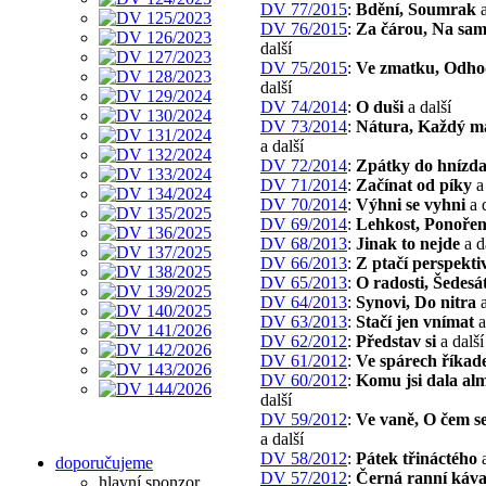
DV 77/2015
:
Bdění, Soumrak
a
DV 76/2015
:
Za čárou, Na sam
další
DV 75/2015
:
Ve zmatku, Odho
další
DV 74/2014
:
O duši
a další
DV 73/2014
:
Nátura, Každý m
a další
DV 72/2014
:
Zpátky do hnízd
DV 71/2014
:
Začínat od píky
a 
DV 70/2014
:
Výhni se vyhni
a d
DV 69/2014
:
Lehkost, Ponoře
DV 68/2013
:
Jinak to nejde
a d
DV 66/2013
:
Z ptačí perspekti
DV 65/2013
:
O radosti, Šedesá
DV 64/2013
:
Synovi, Do nitra
a
DV 63/2013
:
Stačí jen vnímat
a
DV 62/2012
:
Představ si
a další
DV 61/2012
:
Ve spárech říkade
DV 60/2012
:
Komu jsi dala al
další
DV 59/2012
:
Ve vaně, O čem s
a další
DV 58/2012
:
Pátek třináctého
a
doporučujeme
DV 57/2012
:
Černá ranní káv
hlavní sponzor