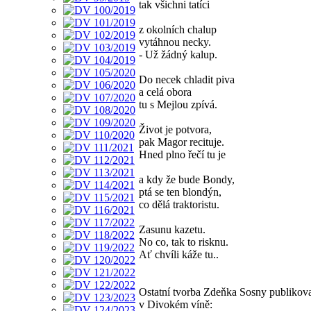
tak všichni tatíci
z okolních chalup
vytáhnou necky.
- Už žádný kalup.
Do necek chladit piva
a celá obora
tu s Mejlou zpívá.
Život je potvora,
pak Magor recituje.
Hned plno řečí tu je
a kdy že bude Bondy,
ptá se ten blondýn,
co dělá traktoristu.
Zasunu kazetu.
No co, tak to risknu.
Ať chvíli káže tu..
Ostatní tvorba Zdeňka Sosny publikov
v Divokém víně: