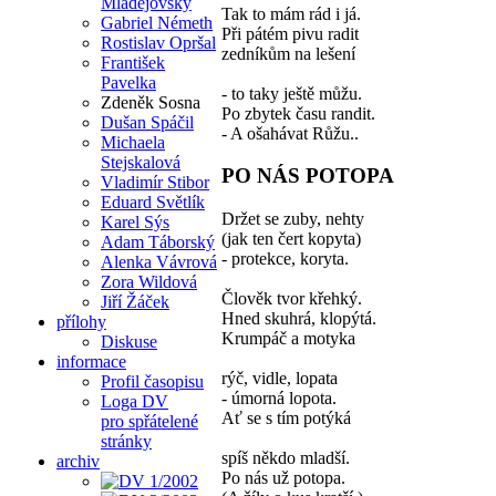
Mladějovský
Tak to mám rád i já.
Gabriel Németh
Při pátém pivu radit
Rostislav Opršal
zedníkům na lešení
František
Pavelka
- to taky ještě můžu.
Zdeněk Sosna
Po zbytek času randit.
Dušan Spáčil
- A ošahávat Růžu..
Michaela
Stejskalová
PO NÁS POTOPA
Vladimír Stibor
Eduard Světlík
Držet se zuby, nehty
Karel Sýs
(jak ten čert kopyta)
Adam Táborský
- protekce, koryta.
Alenka Vávrová
Zora Wildová
Člověk tvor křehký.
Jiří Žáček
Hned skuhrá, klopýtá.
přílohy
Krumpáč a motyka
Diskuse
informace
rýč, vidle, lopata
Profil časopisu
- úmorná lopota.
Loga DV
Ať se s tím potýká
pro spřátelené
stránky
spíš někdo mladší.
archiv
Po nás už potopa.