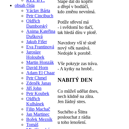
KÉŽ BY..
Šlape dál do kopřiv
obsah čísla
a dřepí v bodláčí,
Václav Bárta
kdo změnu nevnímá.
Petr Cincibuch
Oldřich
Potíže střevní má
Damborský
- i svědomí ho tlačí,
Anima Kateřina
tak hledá díru v plotě.
Dušková
Jakub Fišer
Navzdory vší té slotě
Eva Frantinová
nový věk nastává.
Jaroslav
Nedojde k porobě.
Holoubek
Martin Honzák
Vše pokryje zas tráva.
David Horn
- A kytky na hrobě..
Adam El Chaar
Petr Chmel
NABITÝ DEN
Zdeněk Janas
Jiří John
Co můžeš udělat dnes,
Petr Koubek
nech klidně na zítra.
Oldřich
Jen žádný stres.
Kulhánek
Filip Machač
Suchého a Šlitra
Jan Martinec
poslouchat z rádia
Bořek Mezník
u toho lenošení.
Tomáš