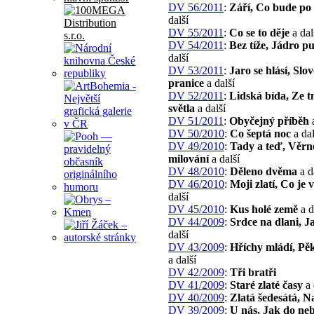
DV 56/2011
:
Září, Co bude po 
další
DV 55/2011
:
Co se to děje
a dal
DV 54/2011
:
Bez tíže, Jádro p
další
DV 53/2011
:
Jaro se hlásí, Slo
pranice
a další
DV 52/2011
:
Lidská bída, Ze 
světla
a další
DV 51/2011
:
Obyčejný příběh
a
DV 50/2010
:
Co šeptá noc
a dal
DV 49/2010
:
Tady a teď, Věrn
milování
a další
DV 48/2010
:
Děleno dvěma
a d
DV 46/2010
:
Moji zlatí, Co je 
další
DV 45/2010
:
Kus holé země
a d
DV 44/2009
:
Srdce na dlani, J
další
DV 43/2009
:
Hříchy mládí, Pě
a další
DV 42/2009
:
Tři bratři
DV 41/2009
:
Staré zlaté časy
a 
DV 40/2009
:
Zlatá šedesátá, N
DV 39/2009
:
U nás, Jak do ne