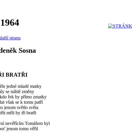
 1964
další stranu
deněk Sosna
ŘI BRATŘI
těle jedné mladé matky
ály se náhlé změny
kdo řek by přímo zmatky
at však se k tomu patří
to jenom světlo světa
třit měli by tři bratři
vní nevěřícím Tomášem byl
boť jenom tomu věřil