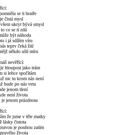
ící:
pomněla se ti bratře
je čistá mysl
 všem ukryt bývá smysl
 to co se ti zdá
může být náhoda
to i já sdílím víru
nás teprv čeká žití
nějž někdo ušil míru
áš nevěřící:
je hloupost jako trám
 si lehce spočítám
už nic tu krom nás není
ž bude po nás veta
de jenom tlení
de není života
 je jenom prázdnota
ící:
ím že jsme v těle matky
íž lásky čistota
pravou je pouhou zatím
pravého života