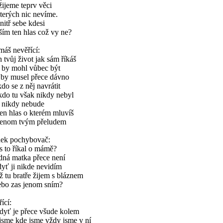
ijeme teprv věci
terých nic nevíme.
itř sebe kdesi
ším ten hlas což vy ne?
áš nevěřící:
 tvůj život jak sám říkáš
k by mohl vůbec být
 by musel přece dávno
do se z něj navrátit
kdo tu však nikdy nebyl
i nikdy nebude
en hlas o kterém mluvíš
 jenom tvým přeludem
nek pochybovač:
s to říkal o mámě?
dná matka přece není
yť ji nikde nevidím
 tu bratře žijem s bláznem
ebo zas jenom sním?
ící:
dyť je přece všude kolem
jsme kde jsme vždy jsme v ní