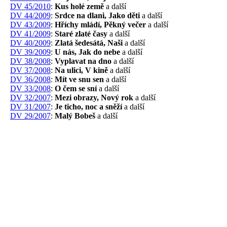
DV 45/2010
:
Kus holé země
a další
DV 44/2009
:
Srdce na dlani, Jako děti
a další
DV 43/2009
:
Hříchy mládí, Pěkný večer
a další
DV 41/2009
:
Staré zlaté časy
a další
DV 40/2009
:
Zlatá šedesátá, Naši
a další
DV 39/2009
:
U nás, Jak do nebe
a další
DV 38/2008
:
Vyplavat na dno
a další
DV 37/2008
:
Na ulici, V kině
a další
DV 36/2008
:
Mít ve snu sen
a další
DV 33/2008
:
O čem se sní
a další
DV 32/2007
:
Mezi obrazy, Nový rok
a další
DV 31/2007
:
Je ticho, noc a sněží
a další
DV 29/2007
:
Malý Bobeš
a další