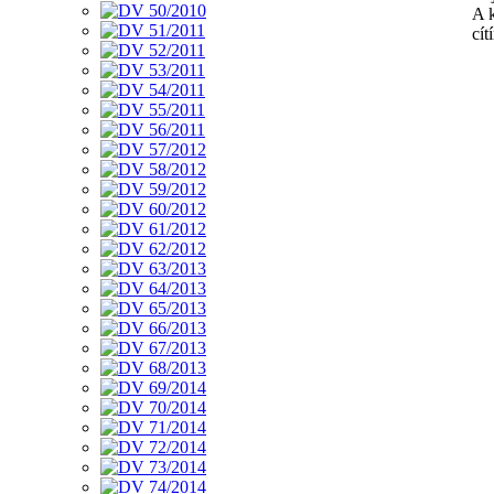
A 
cít