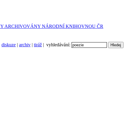
diskuze
|
archiv
|
tiráž
| vyhledávání: