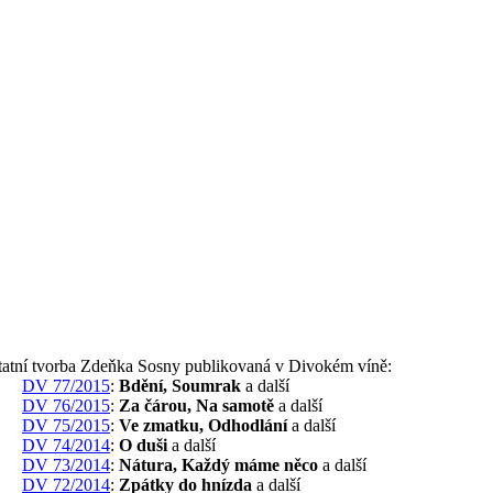
tatní tvorba Zdeňka Sosny publikovaná v Divokém víně:
DV 77/2015
:
Bdění, Soumrak
a další
DV 76/2015
:
Za čárou, Na samotě
a další
DV 75/2015
:
Ve zmatku, Odhodlání
a další
DV 74/2014
:
O duši
a další
DV 73/2014
:
Nátura, Každý máme něco
a další
DV 72/2014
:
Zpátky do hnízda
a další