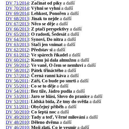
DV 71/2014
:
Začínat od píky
a další
DV 70/2014
:
Výhni se vyhni
a další
DV 69/2014
:
Lehkost, Ponořen
a další
DV 68/2013
:
Jinak to nejde
a další
DV 67/2013
:
Něco se děje
a další
DV 66/2013
:
Z ptačí perspektivy
a další
DV 65/2013
:
O radosti, Šedesát
a další
DV 64/2013
:
Synovi, Do nitra
a další
DV 63/2013
:
Stačí jen vnímat
a další
DV 62/2012
:
Představ si
a další
DV 61/2012
:
Ve spárech říkadel
a další
DV 60/2012
:
Komu jsi dala almužnu
a další
DV 59/2012
:
Ve vaně, O čem se nemluví
a další
DV 58/2012
:
Pátek třináctého
a další
DV 57/2012
:
Černá ranní káva
a další
DV 56/2011
:
Září, Co bude po smrti
a další
DV 55/2011
:
Co se to děje
a další
DV 54/2011
:
Bez tíže, Jádro pudla
a další
DV 53/2011
:
Jaro se hlásí, Slovo do pranice
a další
DV 52/2011
:
Lidská bída, Ze tmy do světla
a další
DV 51/2011
:
Obyčejný příběh
a další
DV 50/2010
:
Co šeptá noc
a další
DV 49/2010
:
Tady a teď, Věrné milování
a další
DV 48/2010
:
Děleno dvěma
a další
DV 46/2010
:
Moji zlatí, Co je vesmír
a další