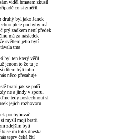
 sám viděl hmatem zkusil
řípadě co si změřil.
 druhý byl jako Janek
echno plete pochyby má
oč prý zadkem není předek
činu má za následek
že světlem jeho bytí
távala tma
tí byl ten který věřil
už jenom to že tu je
í dílem býti toho
nás něco přesahuje
stě bratři jak se patří
dy ne a jindy v sporu.
jďme tedy poslechnout si
sek jejich rozhovoru
nek pochybovač:
si myslí moji bratři
om zdejším bytí
lo se mi totiž dneska
nás teprv čeká žití