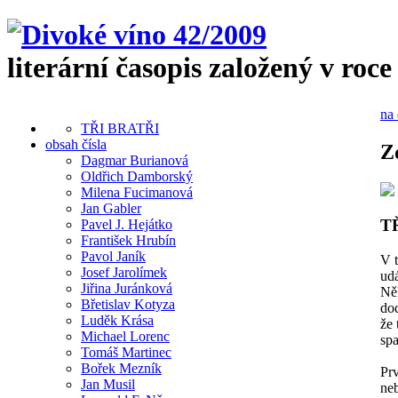
literární časopis založený v roce
na 
TŘI BRATŘI
obsah čísla
Z
Dagmar Burianová
Oldřich Damborský
Milena Fucimanová
Jan Gabler
T
Pavel J. Hejátko
František Hrubín
Pavol Janík
V 
Josef Jarolímek
ud
Jiřina Juránková
Ně
Břetislav Kotyza
dod
Luděk Krása
že 
Michael Lorenc
spa
Tomáš Martinec
Bořek Mezník
Pr
Jan Musil
ne