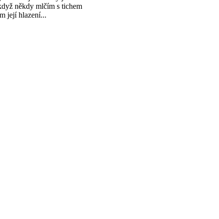
když někdy mlčím s tichem
ím její hlazení...