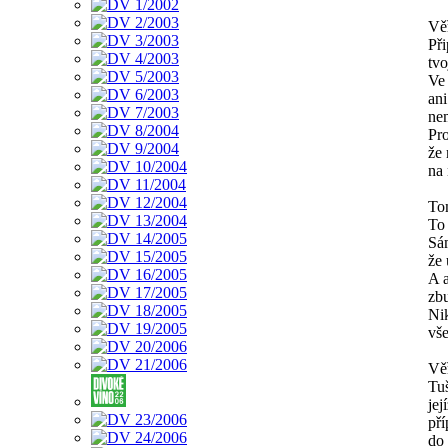
Věř
Při
tvo
Ve
ani
ne
Pro
že 
na 
Tom
To 
Sám
že 
A a
zbu
Nik
vše
Věř
Tuš
jej
pří
do 