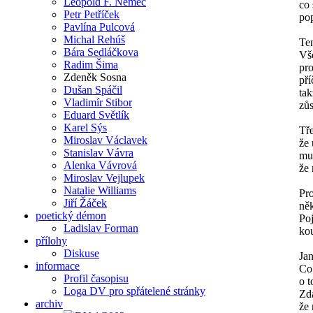
Leopold F. Němec
co
Petr Petříček
pop
Pavlína Pulcová
Michal Rehúš
Ten
Bára Sedláčkova
Vš
Radim Šima
pr
Zdeněk Sosna
pří
Dušan Spáčil
tak
Vladimír Stibor
zůs
Eduard Světlík
Karel Sýs
Tře
Miroslav Václavek
že 
Stanislav Vávra
mus
Alenka Vávrová
že 
Miroslav Vejlupek
Natalie Williams
Pro
Jiří Žáček
něk
poetický démon
Po
Ladislav Forman
kou
přílohy
Diskuse
Ja
informace
Co 
Profil časopisu
o t
Loga DV pro spřátelené stránky
Zdá
archiv
že 