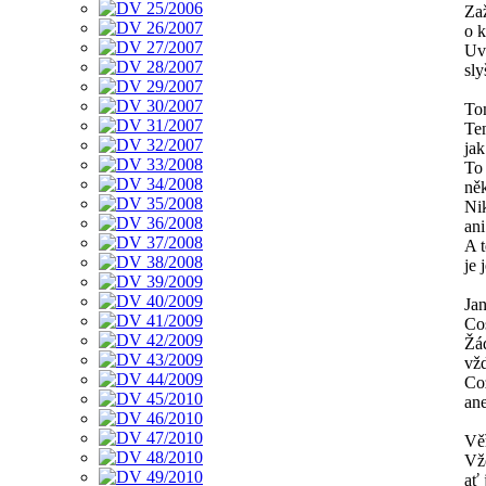
Zaž
o k
Uvn
sly
Tom
Ten
ja
To
něk
Ni
an
A t
je
Ja
Co
Žá
vžd
Což
an
Věř
Vž
ať 