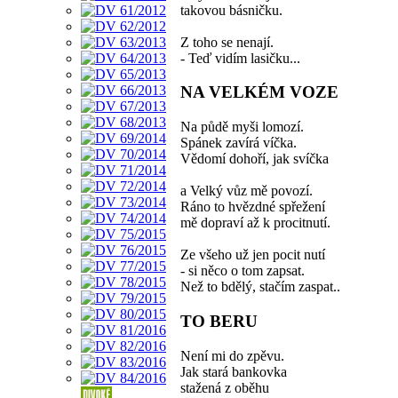
takovou básničku.
Z toho se nenají.
- Teď vidím lasičku...
NA VELKÉM VOZE
Na půdě myši lomozí.
Spánek zavírá víčka.
Vědomí dohoří, jak svíčka
a Velký vůz mě povozí.
Ráno to hvězdné spřežení
mě dopraví až k procitnutí.
Ze všeho už jen pocit nutí
- si něco o tom zapsat.
Než to bdělý, stačím zaspat..
TO BERU
Není mi do zpěvu.
Jak stará bankovka
stažená z oběhu