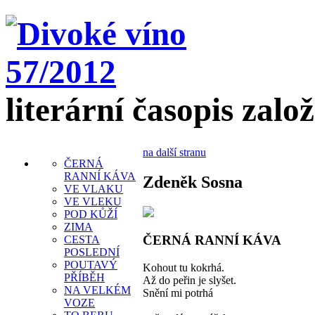
literární časopis zalo
na další stranu
ČERNÁ
RANNÍ KÁVA
Zdeněk Sosna
VE VLAKU
VE VLEKU
POD KŮŽÍ
ZIMA
ČERNÁ RANNÍ KÁVA
CESTA
POSLEDNÍ
POUTAVÝ
Kohout tu kokrhá.
PŘÍBĚH
Až do peřin je slyšet.
NA VELKÉM
Snění mi potrhá
VOZE