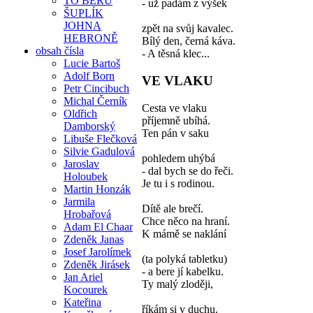
TO BERU
- už padám z výšek
ŠUPLÍK
JOHNA
zpět na svůj kavalec.
HEBRONĚ
Bílý den, černá káva.
obsah čísla
- A těsná klec...
Lucie Bartoš
Adolf Born
VE VLAKU
Petr Cincibuch
Michal Černík
Cesta ve vlaku
Oldřich
příjemně ubíhá.
Damborský
Ten pán v saku
Libuše Flečková
Silvie Gadulová
pohledem uhýbá
Jaroslav
- dal bych se do řeči.
Holoubek
Je tu i s rodinou.
Martin Honzák
Jarmila
Dítě ale brečí.
Hrobařová
Chce něco na hraní.
Adam El Chaar
K mámě se naklání
Zdeněk Janas
Josef Jarolímek
(ta polyká tabletku)
Zdeněk Jirásek
- a bere jí kabelku.
Jan Ariel
Ty malý zloději,
Kocourek
Kateřina
říkám si v duchu.