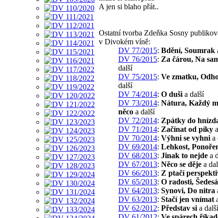
A jen si blaho přát..
Ostatní tvorba Zdeňka Sosny publiko
v Divokém víně:
DV 77/2015
:
Bdění, Soumrak
DV 76/2015
:
Za čárou, Na sa
další
DV 75/2015
:
Ve zmatku, Odho
další
DV 74/2014
:
O duši
a další
DV 73/2014
:
Nátura, Každý 
něco
a další
DV 72/2014
:
Zpátky do hnízd
DV 71/2014
:
Začínat od píky
a
DV 70/2014
:
Výhni se vyhni
a 
DV 69/2014
:
Lehkost, Ponoře
DV 68/2013
:
Jinak to nejde
a d
DV 67/2013
:
Něco se děje
a dal
DV 66/2013
:
Z ptačí perspekt
DV 65/2013
:
O radosti, Šedesá
DV 64/2013
:
Synovi, Do nitra
DV 63/2013
:
Stačí jen vnímat
a
DV 62/2012
:
Představ si
a dalš
DV 61/2012
:
Ve spárech říkad