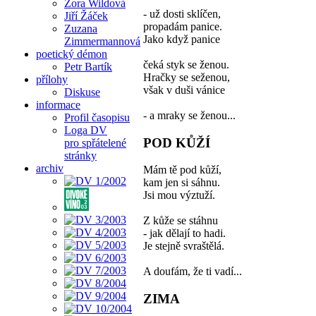
Zora Wildová
- už dosti sklíčen,
Jiří Žáček
propadám panice.
Zuzana
Jako když panice
Zimmermannová
poetický démon
čeká styk se ženou.
Petr Bartík
Hračky se seženou,
přílohy
však v duši vánice
Diskuse
informace
- a mraky se ženou...
Profil časopisu
Loga DV
POD KŮŽÍ
pro spřátelené
stránky
archiv
Mám tě pod kůží,
kam jen si sáhnu.
Jsi mou výztuží.
Z kůže se stáhnu
- jak dělají to hadi.
Je stejně svraštělá.
A doufám, že ti vadí...
ZIMA