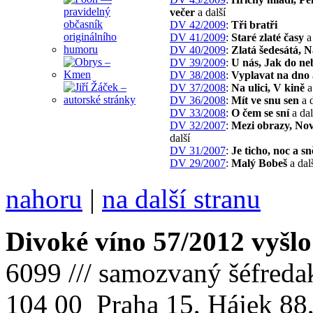
večer
a další
DV 42/2009
:
Tři bratři
DV 41/2009
:
Staré zlaté časy
a 
DV 40/2009
:
Zlatá šedesátá, N
DV 39/2009
:
U nás, Jak do ne
DV 38/2008
:
Vyplavat na dno
DV 37/2008
:
Na ulici, V kině
a
DV 36/2008
:
Mít ve snu sen
a d
DV 33/2008
:
O čem se sní
a dal
DV 32/2007
:
Mezi obrazy, No
další
DV 31/2007
:
Je ticho, noc a sn
DV 29/2007
:
Malý Bobeš
a dal
nahoru
|
na další stranu
Divoké víno 57/2012 vyšlo
6099 /// samozvaný šéfreda
104 00 Praha 15, Hájek 88,