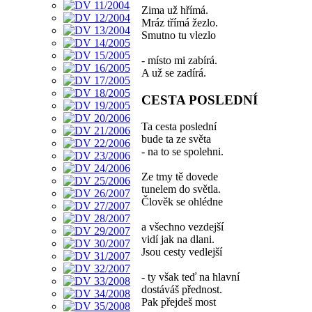
Zima už hřímá.
Mráz třímá žezlo.
Smutno tu vlezlo
- místo mi zabírá.
A už se zadírá.
CESTA POSLEDNÍ
Ta cesta poslední
bude ta ze světa
- na to se spolehni.
Ze tmy tě dovede
tunelem do světla.
Člověk se ohlédne
a všechno vezdejší
vidí jak na dlani.
Jsou cesty vedlejší
- ty však teď na hlavní
dostáváš přednost.
Pak přejdeš most