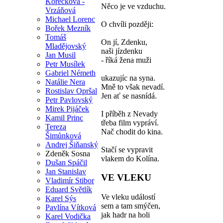
Korečková -
Něco je ve vzduchu.
Vrzáňová
Michael Lorenc
O chvíli později:
Bořek Mezník
Tomáš
On jí, Zdenku,
Mladějovský
naši jízdenku
Jan Musil
- říká žena muži
Petr Musílek
Gabriel Németh
ukazujíc na syna.
Natálie Nera
Mně to však nevadí.
Rostislav Opršal
Jen ať se nasnídá.
Petr Pavlovský
Mirek Pijáček
I příběh z Nevady
Kamil Princ
třeba film vypráví.
Tereza
Nač chodit do kina.
Šimůnková
Andrej Šiňanský
Stačí se vypravit
Zdeněk Sosna
vlakem do Kolína.
Dušan Spáčil
Jan Stanislav
VE VLEKU
Vladimír Stibor
Eduard Světlík
Ve vleku událostí
Karel Sýs
sem a tam smýčen,
Pavlína Vítková
jak hadr na holi
Karel Vodička