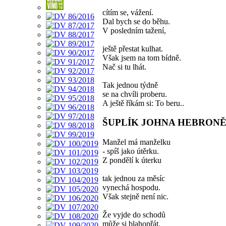
cítím se, vážení.
Dal bych se do běhu.
V posledním tažení,
ještě přestat kulhat.
Však jsem na tom bídně.
Nač si tu lhát.
Tak jednou týdně
se na chvíli proberu.
A ještě říkám si: To beru..
ŠUPLÍK JOHNA HEBRON
Manžel má manželku
- spíš jako útěrku.
Z pondělí k úterku
tak jednou za měsíc
vynechá hospodu.
Však stejně není nic.
Že vyjde do schodů
může si blahopřát.