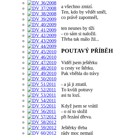
a všechno zmizí.
Ten, kdo by vědět směl,
co právě zapomněl,
ten neunes by tíži
- co sám si naložil.
Třeba tak málo žil...
POUTAVÝ PŘÍBĚH
Viděl jsem ještěrku
u cesty ve štěrku.
Pak vběhla do trávy
- a já ji ztratil.
To kvůli potravy
asi tu lozí.
Když jsem se vrátil
- o ní to složil
při řezání dřeva.
Ještěrky třeba
rády moc nemají