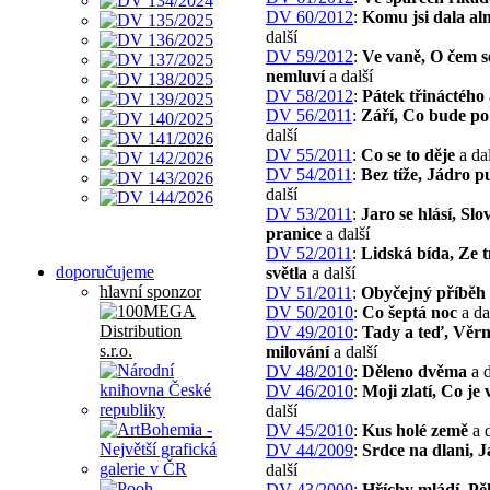
DV 60/2012
:
Komu jsi dala a
další
DV 59/2012
:
Ve vaně, O čem s
nemluví
a další
DV 58/2012
:
Pátek třináctého
DV 56/2011
:
Září, Co bude po
další
DV 55/2011
:
Co se to děje
a dal
DV 54/2011
:
Bez tíže, Jádro p
další
DV 53/2011
:
Jaro se hlásí, Slo
pranice
a další
DV 52/2011
:
Lidská bída, Ze 
doporučujeme
světla
a další
hlavní sponzor
DV 51/2011
:
Obyčejný příběh
DV 50/2010
:
Co šeptá noc
a da
DV 49/2010
:
Tady a teď, Věr
milování
a další
DV 48/2010
:
Děleno dvěma
a d
DV 46/2010
:
Moji zlatí, Co je
další
DV 45/2010
:
Kus holé země
a d
DV 44/2009
:
Srdce na dlani, J
další
DV 43/2009
:
Hříchy mládí, P