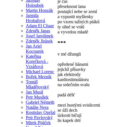
Jaroslav
je čas
Holoubek
přeseknout lana
Martin Honzák
poutající nebe se zemí
Jarmila
a vypustit myšlenky
Hrobařová
po vzoru tažných ptáků
Adam El Chaar
ty silné se vrátí
Zdeněk Janas
a vyvedou mladé
Josef Jarolímek
Zdeněk Jirásek
***
Jan Ariel
Kocourek
v mé džungli
Kateřina
Korečková -
opředené liánami
Vrzáňová
jejichž přísavky
Michael Lorenc
jak elektrody
Bořek Mezník
kardiostimulátoru
Tomáš
na srdečním svalu
Mladějovský
Jan Musil
padá déšť
Petr Musílek
Gabriel Németh
mezi hustými svislicemi
Natálie Nera
se úží dech
Rostislav Opršal
úzkosti bičují
Petr Pavlovský
lis kapek drtí
Mirek Pijáček