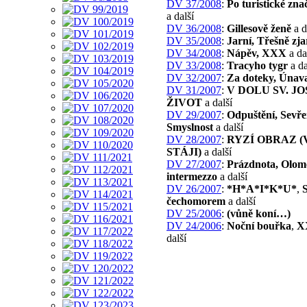
DV 37/2008
:
Po turistické zna
a další
DV 36/2008
:
Gillesově ženě
a d
DV 35/2008
:
Jarní, Třešně zja
DV 34/2008
:
Nápěv, XXX
a da
DV 33/2008
:
Tracyho tygr
a da
DV 32/2007
:
Za doteky, Únav
DV 31/2007
:
V DOLU SV. JO
ŽIVOT
a další
DV 29/2007
:
Odpuštění, Sevře
Smyslnost
a další
DV 28/2007
:
RYZÍ OBRAZ (
STÁJI)
a další
DV 27/2007
:
Prázdnota, Olom
intermezzo
a další
DV 26/2007
:
*H*A*I*K*U*
,
čechomorem
a další
DV 25/2006
:
(vůně koní…)
DV 24/2006
:
Noční bouřka
,
X
další