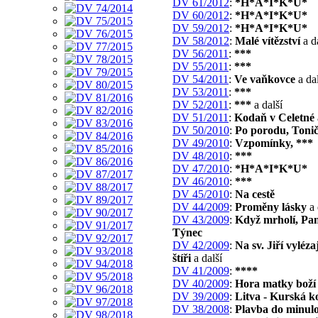
DV 61/2012
:
*H*A*I*K*U*
DV 60/2012
:
*H*A*I*K*U*
DV 59/2012
:
*H*A*I*K*U*
DV 58/2012
:
Malé vítězství
a d
DV 56/2011
:
***
DV 55/2011
:
***
DV 54/2011
:
Ve vaňkovce
a dal
DV 53/2011
:
***
DV 52/2011
:
***
a další
DV 51/2011
:
Kodaň v Celetné
DV 50/2010
:
Po porodu, Toni
DV 49/2010
:
Vzpomínky, ***
DV 48/2010
:
***
DV 47/2010
:
*H*A*I*K*U*
DV 46/2010
:
***
DV 45/2010
:
Na cestě
DV 44/2009
:
Proměny lásky
a 
DV 43/2009
:
Když mrholí, Pa
Týnec
DV 42/2009
:
Na sv. Jiří vyléza
štíři
a další
DV 41/2009
:
****
DV 40/2009
:
Hora matky boží
DV 39/2009
:
Litva - Kurská k
DV 38/2008
:
Plavba do minulo