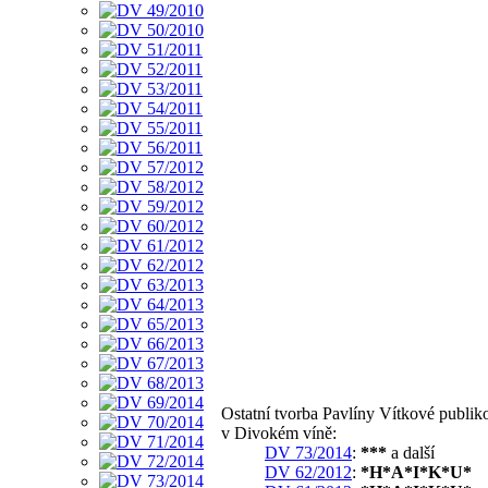
Ostatní tvorba Pavlíny Vítkové publik
v Divokém víně:
DV 73/2014
:
***
a další
DV 62/2012
:
*H*A*I*K*U*