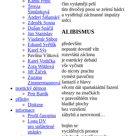
Kamil Princ
čím vydatněji prší
Tereza
tím divočeji pnou se zelení hádci
Šimůnková
a vystřelují záchranné impulzy
Andrej Šiňanský
srdci
Zdeněk Sosna
Dušan Spáčil
ALIBISMUS
Jan Stanislav
Vladimír Stibor
především
Eduard Světlík
nepustit dovnitř vítr
Karel Sýs
rozevlátá záclona
Pavlína Vítková
je estetický debakl
Karel Vodička
vše vyčistit
Zora Wildová
do nicoty prachu
Jiří Žáček
vymést pavučiny
Zuzana
fantazií z hlavy
Zimmermannová
věcem dát spartakiádní řazení
poetický démon
obrazy na značkách
Petr Bartík
v pravoúhlém visu
přílohy
hladké plochy
Diskuse
bez vzrušení
informace
záhybů a nerovností…
Profil časopisu
Loga DV
bojím se
pro spřátelené
vycíděných prostor
stránky