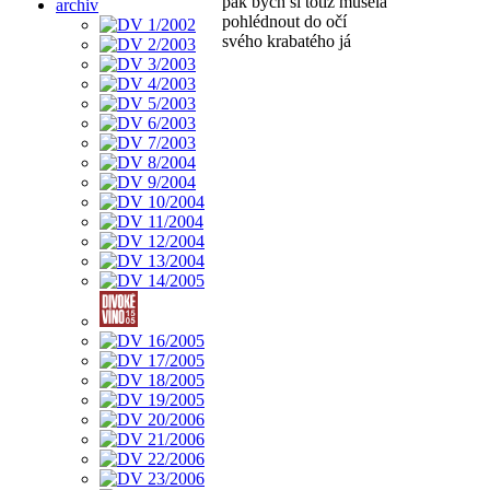
pak bych si totiž musela
archiv
pohlédnout do očí
svého krabatého já