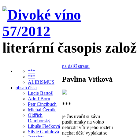
literární časopis zalo
na další stranu
***
***
Pavlína Vítková
ALIBISMUS
obsah čísla
Lucie Bartoš
Adolf Born
***
Petr Cincibuch
Michal Černík
Oldřich
je čas uvařit si kávu
Damborský
pustit mraky na volno
Libuše Flečková
nebrzdit vítr v jeho rozletu
Silvie Gadulová
nechat déšť vyplakat se