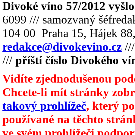
Divoké víno 57/2012 vyšlo
6099 /// samozvaný šéfreda
104 00 Praha 15, Hájek 88,
redakce@divokevino.cz
//
///
příští číslo Divokého v
Vidíte zjednodušenou pod
Chcete-li mít stránky zobr
takový prohlížeč
, který p
používané na těchto strán
ve svém prohlížeči podpor