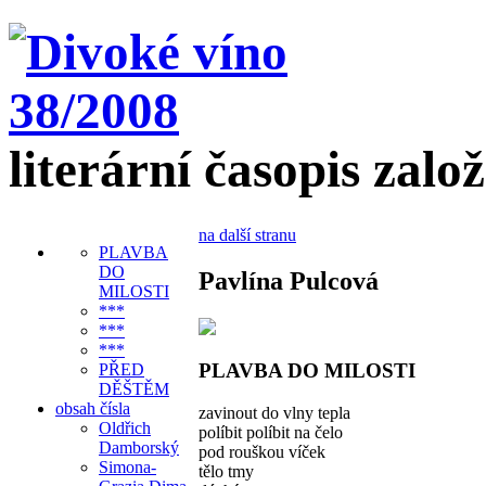
literární časopis zalo
na další stranu
PLAVBA
DO
Pavlína Pulcová
MILOSTI
***
***
***
PLAVBA DO MILOSTI
PŘED
DĚŠTĚM
obsah čísla
zavinout do vlny tepla
Oldřich
políbit políbit na čelo
Damborský
pod rouškou víček
Simona-
tělo tmy