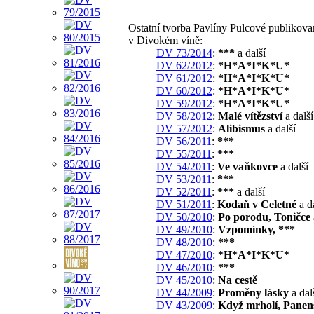
Ostatní tvorba Pavlíny Pulcové publikova
v Divokém víně:
DV 73/2014
:
***
a další
DV 62/2012
:
*H*A*I*K*U*
DV 61/2012
:
*H*A*I*K*U*
DV 60/2012
:
*H*A*I*K*U*
DV 59/2012
:
*H*A*I*K*U*
DV 58/2012
:
Malé vítězství
a další
DV 57/2012
:
Alibismus
a další
DV 56/2011
:
***
DV 55/2011
:
***
DV 54/2011
:
Ve vaňkovce
a další
DV 53/2011
:
***
DV 52/2011
:
***
a další
DV 51/2011
:
Kodaň v Celetné
a d
DV 50/2010
:
Po porodu, Toničce
DV 49/2010
:
Vzpomínky, ***
DV 48/2010
:
***
DV 47/2010
:
*H*A*I*K*U*
DV 46/2010
:
***
DV 45/2010
:
Na cestě
DV 44/2009
:
Proměny lásky
a dal
DV 43/2009
:
Když mrholí, Panen