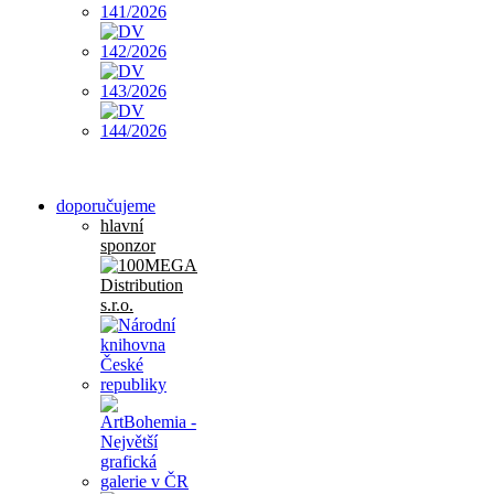
doporučujeme
hlavní
sponzor