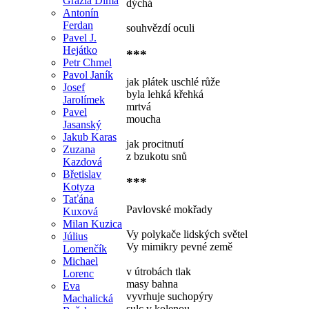
Grazia Dima
dýchá
Antonín
Ferdan
souhvězdí oculi
Pavel J.
Hejátko
***
Petr Chmel
Pavol Janík
jak plátek uschlé růže
Josef
byla lehká křehká
Jarolímek
mrtvá
Pavel
moucha
Jasanský
Jakub Karas
jak procitnutí
Zuzana
z bzukotu snů
Kazdová
Břetislav
***
Kotyza
Taťána
Pavlovské mokřady
Kuxová
Milan Kuzica
Vy polykače lidských světel
Július
Vy mimikry pevné země
Lomenčík
Michael
v útrobách tlak
Lorenc
masy bahna
Eva
vyvrhuje suchopýry
Machalická
sulc v kolenou