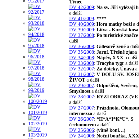
Týnec
DV 42/2009
:
Na sv. Jiří vylézají h
a další
DV 41/2009
:
****
DV 40/2009
:
Hora matky boží
a d
DV 39/2009
:
Litva - Kurská kosa
DV 37/2008
:
Po turistické značce
další
DV 36/2008
:
Gillesově ženě
a dalš
DV 35/2008
:
Jarní, Třešně zjara
DV 34/2008
:
Nápěv, XXX
a další
DV 33/2008
:
Tracyho tygr
a další
DV 32/2007
:
Za doteky, Únava
a 
DV 31/2007
:
V DOLU SV. JOSE
ŽIVOT
a další
DV 29/2007
:
Odpuštění, Sevření,
Smyslnost
a další
DV 28/2007
:
RYZÍ OBRAZ (VE 
a další
DV 27/2007
:
Prázdnota, Olomou
intermezzo
a další
DV 26/2007
:
*H*A*I*K*U*
,
S
čechomorem
a další
DV 25/2006
:
(vůně koní…)
DV 24/2006
:
Noční bouřka
,
XX