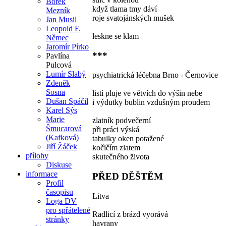
Bořek
když tlama tmy dáví
Mezník
roje svatojánských mušek
Jan Musil
Leopold F.
leskne se klam
Němec
Jaromír Pírko
***
Pavlína
Pulcová
Lumír Slabý
psychiatrická léčebna Brno - Černovice
Zdeněk
Sosna
listí pluje ve větvích do výšin nebe
Dušan Spáčil
i výdutky bublin vzdušným proudem
Karel Sýs
Marie
zlatník podvečerní
Šmucarová
při práci výská
(Kafková)
tabulky oken potažené
Jiří Žáček
kočičím zlatem
přílohy
skutečného života
Diskuse
informace
PŘED DĚŠTĚM
Profil
časopisu
Litva
Loga DV
pro spřátelené
Radlicí z brázd vyorává
stránky
havrany