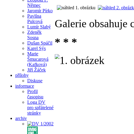
Němec
Jaromír Pírko
Pavlína
Galerie obsahuje 
Pulcová
Lumír Slabý
Zdeněk
Sosna
* * *
Dušan Spáčil
Karel Sýs
Marie
Šmucarová
(Kafková)
Jiří Žáček
přílohy
Diskuse
informace
Profil
časopisu
Loga DV
pro spřátelené
stránky
archiv