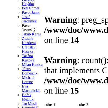
Hejátko
Petr Chmel
Pavol Janík
Josef
Warning
: preg_sp
Jarolímek
Pavel
/www/doc/www.di
Jasanský
Jakub Karas
on line
14
Zuzana
Kazdová
Břetislav
Kotyza
Taťána
Warning
: count()
Kuxová
Milan Kuzica
that implements C
Július
Lomenčík
Michael
/www/doc/www.di
Lorenc
Eva
on line
15
Machalická
Bořek
Mezník
Jan Musil
obr. 1
obr. 2
Leopold F.