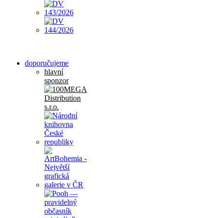
doporučujeme
hlavní
sponzor