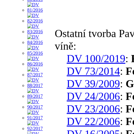
Ostatní tvorba Pa
víně:
DV 100/2019
:
DV 73/2014
:
F
DV 39/2009
:
G
DV 24/2006
:
F
DV 23/2006
:
F
DV 22/2006
:
F
DV 16/2005
:
F