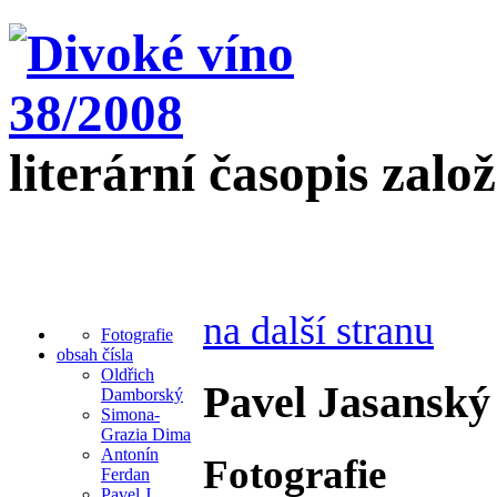
literární časopis zalo
na další stranu
Fotografie
obsah čísla
Oldřich
Pavel Jasanský
Damborský
Simona-
Grazia Dima
Antonín
Fotografie
Ferdan
Pavel J.