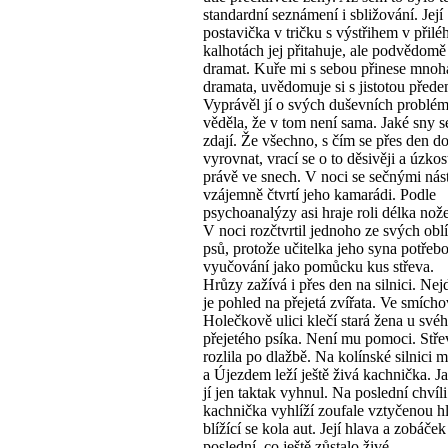
standardní seznámení i sbližování. Její
postavička v tričku s výstřihem v přil
kalhotách jej přitahuje, ale podvědomě
dramat. Kuře mi s sebou přinese mnoh
dramata, uvědomuje si s jistotou přede
Vyprávěl jí o svých duševních problé
věděla, že v tom není sama. Jaké sny 
zdají. Že všechno, s čím se přes den d
vyrovnat, vrací se o to děsivěji a úzkos
právě ve snech. V noci se sečnými nást
vzájemně čtvrtí jeho kamarádi. Podle
psychoanalýzy asi hraje roli délka nož
V noci rozčtvrtil jednoho ze svých ob
psů, protože učitelka jeho syna potřebo
vyučování jako pomůcku kus střeva.
Hrůzy zažívá i přes den na silnici. Nejd
je pohled na přejetá zvířata. Ve smích
Holečkově ulici klečí stará žena u své
přejetého psíka. Není mu pomoci. Stře
rozlila po dlažbě. Na kolínské silnici 
a Újezdem leží ještě živá kachnička. Ja
jí jen taktak vyhnul. Na poslední chvíli
kachnička vyhlíží zoufale vztyčenou h
blížící se kola aut. Její hlava a zobáče
poslední, co ještě zůstalo živé.