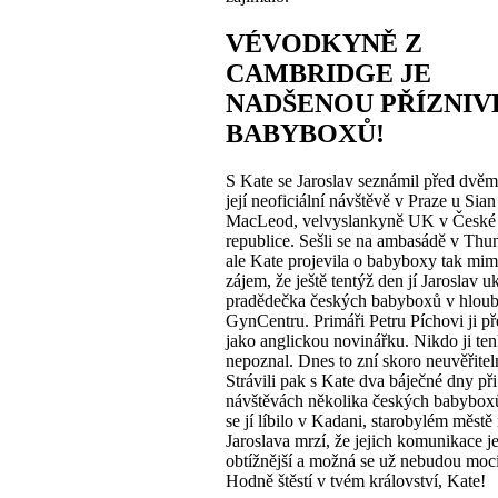
VÉVODKYNĚ Z
CAMBRIDGE JE
NADŠENOU PŘÍZNIV
BABYBOXŮ!
S Kate se Jaroslav seznámil před dvěm
její neoficiální návštěvě v Praze u Sian
MacLeod, velvyslankyně UK v České
republice. Sešli se na ambasádě v Thu
ale Kate projevila o babyboxy tak mi
zájem, že ještě tentýž den jí Jaroslav u
pradědečka českých babyboxů v hlou
GynCentru. Primáři Petru Píchovi ji př
jako anglickou novinářku. Nikdo ji ten
nepoznal. Dnes to zní skoro neuvěřitel
Strávili pak s Kate dva báječné dny při
návštěvách několika českých babybox
se jí líbilo v Kadani, starobylém městě
Jaroslava mrzí, že jejich komunikace j
obtížnější a možná se už nebudou moci 
Hodně štěstí v tvém království, Kate!