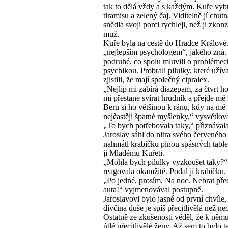
tak to dělá vždy a s každým. Kuře vyb
tiramisu a zelený čaj. Viditelně jí chutn
snědla svoji porci rychleji, než ji zko
muž.
Kuře byla na cestě do Hradce Králové.
„nejlepším psychologem“, jakého zná.
podruhé, co spolu mluvili o problémec
psychikou. Probrali pilulky, které užíva
zjistili, že mají společný cipralex.
„Nejlíp mi zabírá diazepam, za čtvrt h
mi přestane svírat hrudník a přejde mě 
Beru si ho většinou k ránu, kdy na mě 
nejčastěji špatné myšlenky,“ vysvětlova
„To bych potřebovala taky,“ přiznával
Jaroslav sáhl do nitra svého červeného
nahmátl krabičku plnou spásných table
ji Mladému Kuřeti.
„Mohla bych pilulky vyzkoušet taky?“
reagovala okamžitě. Podal jí krabičku.
„Po jedné, prosím. Na noc. Nebrat pře
auta!“ vyjmenovával postupně.
Jaroslavovi bylo jasné od první chvíle,
dívčina duše je spíš přecitlivělá než nec
Ostatně ze zkušenosti věděl, že k něm
útlé přecitlivělé ženy. Až sem to bylo t