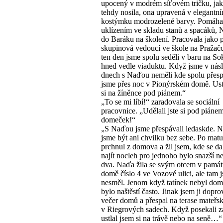
upocený v modrém síťovém tričku, jak
tehdy nosila, ona upravená v elegantn
kostýmku modrozelené barvy. Pomáhal
uklízením ve skladu stanů a spacáků, 
do Baráku na školení. Pracovala jako 
skupinová vedoucí ve škole na Pražačc
ten den jsme spolu seděli v baru na S
hned vedle viaduktu. Když jsme v násl
dnech s Naďou neměli kde spolu přespa
jsme přes noc v Pionýrském domě. Ust
si na žíněnce pod piánem.“
„To se mi líbí!“ zaradovala se sociální
pracovnice. „Udělali jste si pod piáne
domeček!“
„S Naďou jsme přespávali ledaskde. N
jsme být ani chvilku bez sebe. Po matu
prchnul z domova a žil jsem, kde se da
najít nocleh pro jednoho bylo snazší n
dva. Naďa žila se svým otcem v pamá
domě číslo 4 ve Vozové ulici, ale tam j
nesměl. Jenom když tatínek nebyl dom
bylo naštěstí často. Jinak jsem ji dopro
večer domů a přespal na terase mateřs
v Riegrových sadech. Když posekali z
ustlal jsem si na trávě nebo na seně…“