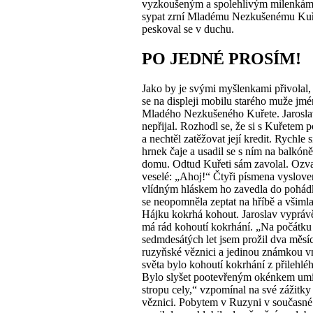
vyzkoušeným a spolehlivým milenkám
sypat zrní Mladému Nezkušenému Kuř
peskoval se v duchu.
PO JEDNÉ PROSÍM!
Jako by je svými myšlenkami přivolal,
se na displeji mobilu starého muže jm
Mladého Nezkušeného Kuřete. Jarosla
nepřijal. Rozhodl se, že si s Kuřetem 
a nechtěl zatěžovat její kredit. Rychle s
hrnek čaje a usadil se s ním na balkón
domu. Odtud Kuřeti sám zavolal. Ozva
veselé: „Ahoj!“ Čtyři písmena vyslove
vlídným hláskem ho zavedla do pohád
se neopomněla zeptat na hříbě a všimla 
Hájku kokrhá kohout. Jaroslav vyprávě
má rád kohoutí kokrhání. „Na počátku
sedmdesátých let jsem prožil dva měsí
ruzyňské věznici a jedinou známkou v
světa bylo kohoutí kokrhání z přilehléh
Bylo slyšet pootevřeným okénkem um
stropu cely,“ vzpomínal na své zážitky
věznici. Pobytem v Ruzyni v současné