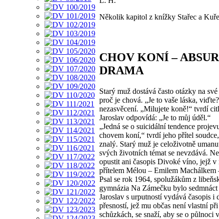
L. H.
Několik kapitol z knížky Stařec a Kuř
CHOV KONÍ – ABSUR
DRAMA
Starý muž dostává často otázky na své
proč je chová. „Je to vaše láska, viďte?
nezasvěcení. „Milujete koně!“ tvrdí citl
Jaroslav odpovídá: „Je to můj úděl.“
„Jedná se o suicidální tendence projevu
chovem koní,“ tvrdí jeho přítel soudc
znalý. Starý muž je celoživotně umanu
svých životních témat se nevzdává. N
opustit ani časopis Divoké víno, jejž v
přítelem Mélou – Emilem Machálkem – 
Psal se rok 1964, spolužákům z libeňs
gymnázia Na Zámečku bylo sedmnáct l
Jaroslav s urputností vydává časopis i 
přesností, jež mu občas není vlastní při
schůzkách, se snaží, aby se o půlnoci 