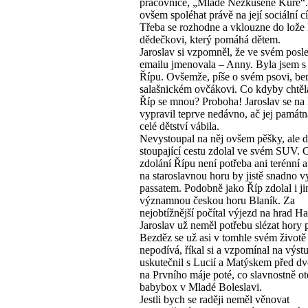
pracovnice, „Mladé Nezkušené Kuře“
ovšem spoléhat právě na její sociální cí
Třeba se rozhodne a vklouzne do lože
dědečkovi, který pomáhá dětem.
Jaroslav si vzpomněl, že ve svém posl
emailu jmenovala – Anny. Byla jsem 
Řípu. Ovšemže, píše o svém psovi, b
salašnickém ovčákovi. Co kdyby chtěla
Říp se mnou? Proboha! Jaroslav se na
vypravil teprve nedávno, ač jej památn
celé dětství vábila.
Nevystoupal na něj ovšem pěšky, ale 
stoupající cestu zdolal ve svém SUV. 
zdolání Řípu není potřeba ani terénní 
na staroslavnou horu by jistě snadno vy
passatem. Podobně jako Říp zdolal i j
významnou českou horu Blaník. Za
nejobtížnější počítal výjezd na hrad 
Jaroslav už neměl potřebu slézat hory 
Bezděz se už asi v tomhle svém životě
nepodívá, říkal si a vzpomínal na výstu
uskutečnil s Lucií a Matýskem před d
na Prvního máje poté, co slavnostně ot
babybox v Mladé Boleslavi.
Jestli bych se raději neměl věnovat