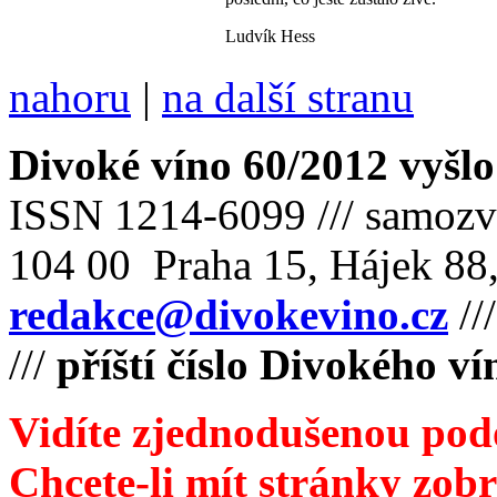
Ludvík Hess
nahoru
|
na další stranu
Divoké víno 60/2012 vyšlo
ISSN 1214-6099 /// samozv
104 00 Praha 15, Hájek 88,
redakce@divokevino.cz
//
///
příští číslo Divokého ví
Vidíte zjednodušenou pod
Chcete-li mít stránky zobr