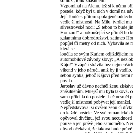
souloží, tolik znásilnění!
Vzpomínal na Alenu, jež si k němu při
postele, když byl u nich v domě na náv
Její Toníček přitom spokojeně oddech
vedlejší místnosti. Na Mílu, tvrdící mu
silvestrovské noci: „S tebou to bude ji
Honzou!“ a pokoušející se přimět ho k
galantnímu dobrodružství, zatímco Ho
popíjel tři metry od nich. Vybavila se 
která se
loučila se svým Karlem odjíždějícím n
automobilové závody slovy: „A nezlob
Kájo!“ Vzápětí strávila bez nejmenšíc
víkend v jeho náruči, aniž by jí vadilo,
sebou synka, jehož Kájovi před třemi 
povila…
Jaroslav už dávno nechtěl ženu získáva
znásilněním. Milejší mu byla taková, 
sama přilehla do postele. Leč nesměl p
vedlejší místnosti pobývat její manžel.
Nepředstavoval si ovšem ženu či dívku
do každé postele. Ve své romantické d
opěvoval dívčinu, jež svou necudností 
pouze a jen právě jeho samotného. Ne
důvod očekávat, že taková bude právě 