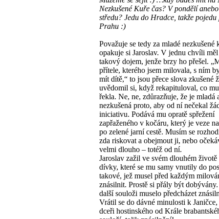
Nezkušené Kuře čas? V pondělí anebo
středu? Jedu do Hradce, takže pojedu 
Prahu :)
Považuje se tedy za mladé nezkušené 
opakuje si Jaroslav. V jednu chvíli měl
takový dojem, jenže brzy ho přešel. „
přítele, kterého jsem milovala, s ním b
mít dítě,“ to jsou přece slova zkušené 
uvědomil si, když rekapituloval, co mu
řekla. Ne, ne, zdůrazňuje, že je mladá 
nezkušená proto, aby od ní nečekal ž
iniciativu. Podává mu opratě spřežení
zapřaženého v kočáru, který je veze n
po zelené jarní cestě. Musím se rozho
zda riskovat a obejmout ji, nebo očekáv
velmi dlouho – totéž od ní.
Jaroslav zažil ve svém dlouhém životě 
dívky, které se mu samy vnutily do post
takové, jež musel před každým milov
znásilnit. Prostě si přály být dobývány
další souloži muselo předcházet znásiln
Vrátil se do dávné minulosti k Janičce,
dceři hostinského od Krále brabantské