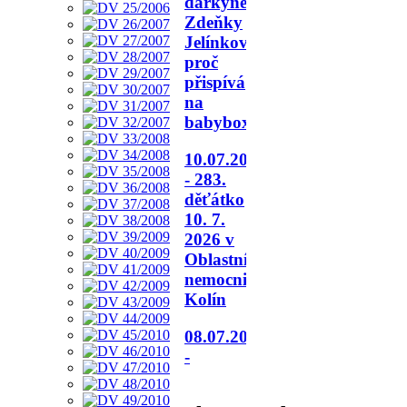
dárkyně
Zdeňky
Jelínkové,
proč
přispívá
na
babybox.
10.07.2026
- 283.
děťátko
10. 7.
2026 v
Oblastní
nemocnici
Kolín
08.07.2026
-