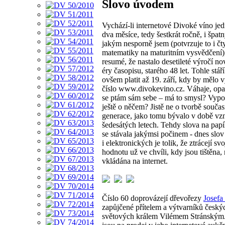
Slovo úvodem
Vychází-li internetové Divoké víno je
dva měsíce, tedy šestkrát ročně, i špatn
jakým nesporně jsem (potvrzuje to i čt
matematiky na maturitním vysvědčení)
resumé, že nastalo desetileté výročí n
éry časopisu, starého 48 let. Tohle stář
ovšem platit až 19. září, kdy by mělo v
číslo www.divokevino.cz. Váhaje, op
se ptám sám sebe – má to smysl? Vypo
ještě o něčem? Jistě ne o tvorbě souča
generace, jako tomu bývalo v době vz
šedesátých letech. Tehdy slova na papíř
se stávala jakýmsi počinem - dnes slov
i elektronických je tolik, že ztrácejí svo
hodnotu už ve chvíli, kdy jsou tištěna,
vkládána na internet.
Číslo 60 doprovázejí dřevořezy
Josefa
zapůjčené přítelem a výtvarníků českýc
světových králem Vilémem Stránským