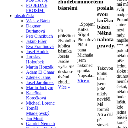
POPTÁVÁ
zhudebněnými
immortelly.
mi
má mí
PO JEDNÉ
básněmi
poslala
svůj
PROSÍM!
svou
nadpis
obsah čísla
Pokud
knížku
Václav Bárta
...Spojení
autor
Dagmar
básní
Kafka–
neví
Při
Burianová
Něžná
Ščigol–
rady,
příležitosti
Petr Cincibuch
nahota
Pluhařová
napíše
životního
Jakub Fišer
Přání
pravdy.
***. 
jubilea
Eva Frantinová
pana
pokud
básníka
Josef Hodek
Michaila
někdo
Josefa
Jaroslav
jsem
píše
Jaroše
Holoubek
nakonec
jednu
vyšla SP
Martin Honzák
Takovou
splnila.
sloku 
deska se
Adam El Chaar
knihu
Napsala...
druho
dvěmi
Zdeněk Janas
básní
Více »
nemů
zhud...
Josef Jarolímek
jsem
čekat,
Více »
Martin Jochym
ještě
někdo
Kateřina
nikdy
bude
Korečková
neviděl.
luštit,
Michael Lorenc
Má
kde
Tomáš
formát
jedna
Mladějovský
A6 a čítá
báseň
Jan Musil
pět
končí 
Gabriel Németh
stovek
druhá