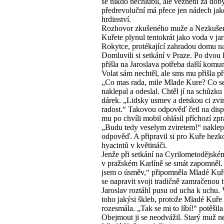
se nikdo nechlubil, ale věznění za dob
předrevoluční má přece jen nádech jak
hrdinství.
Rozhovor zkušeného muže a Nezkuše
Kuřete plynul tentokrát jako voda v jar
Rokytce, protékající zahradou domu n
Domluvili si setkání v Praze. Po dvou
přišla na Jaroslava potřeba další komu
Volat sám nechtěl, ale sms mu přišla p
„Co mas rada, mile Mlade Kure? Co se 
naklepal a odeslal. Chtěl jí na schůzku 
dárek. „Lidsky usmev a detskou ci zvir
radost.“ Takovou odpověď četl na displ
mu po chvíli mobil ohlásil příchozí zpr
„Budu tedy veselym zviretem!“ naklepa
odpověď. A připravil si pro Kuře hezk
hyacintů v květináči.
Jenže při setkání na Cyrilometodějské
v pražském Karlíně se smát zapomněl. 
jsem o úsměv,“ připomněla Mladé Kuř
se napravit svoji tradičně zamračenou t
Jaroslav roztáhl pusu od ucha k uchu. 
toho jakýsi škleb, protože Mladé Kuře
rozesmála. „Tak se mi to líbí!“ potěšila
Obejmout ji se neodvážil. Starý muž n