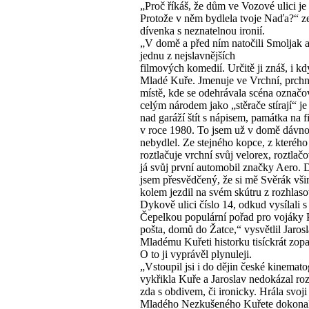
„Proč říkáš, že dům ve Vozové ulici j
Protože v něm bydlela tvoje Naďa?“ ze
dívenka s neznatelnou ironií.
„V domě a před ním natočili Smoljak 
jednu z nejslavnějších
filmových komedií. Určitě ji znáš, i kdy
Mladé Kuře. Jmenuje ve Vrchní, prchn
místě, kde se odehrávala scéna označ
celým národem jako „stěrače stírají“ j
nad garáží štít s nápisem, památka na 
v roce 1980. To jsem už v domě dávn
nebydlel. Ze stejného kopce, z kterého
roztlačuje vrchní svůj velorex, roztlač
já svůj první automobil značky Aero.
jsem přesvědčený, že si mě Svěrák vši
kolem jezdil na svém skútru z rozhlaso
Dykově ulici číslo 14, odkud vysílali 
Čepelkou populární pořad pro vojáky 
pošta, domů do Žatce,“ vysvětlil Jaros
Mladému Kuřeti historku tisíckrát zo
O to ji vyprávěl plynuleji.
„Vstoupil jsi i do dějin české kinemato
vykřikla Kuře a Jaroslav nedokázal roz
zda s obdivem, či ironicky. Hrála svoji 
Mladého Nezkušeného Kuřete dokonal