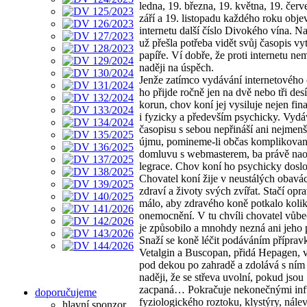
ledna, 19. března, 19. května, 19. červ
září a 19. listopadu každého roku obje
internetu další číslo Divokého vína. Na
už přešla potřeba vidět svůj časopis vy
papíře. Ví dobře, že proti internetu ne
naději na úspěch.
Jenže zatímco vydávání internetového
ho přijde ročně jen na dvě nebo tři desí
korun, chov koní jej vysiluje nejen fin
i fyzicky a především psychicky. Vydá
časopisu s sebou nepřináší ani nejmenš
újmu, pomineme-li občas komplikovan
domluvu s webmasterem, ba právě naop
legrace. Chov koní ho psychicky doslo
Chovatel koní žije v neustálých obavá
zdraví a životy svých zvířat. Stačí opr
málo, aby zdravého koně potkalo koli
onemocnění. V tu chvíli chovatel vůbe
je způsobilo a mnohdy nezná ani jeho 
Snaží se koně léčit podáváním příprav
Vetalgin a Buscopan, přidá Hepagen, 
pod dekou po zahradě a zdolává s ním
naději, že se střeva uvolní, pokud jsou
zacpaná… Pokračuje nekonečnými in
doporučujeme
fyziologického roztoku, klystýry, nálev
hlavní sponzor