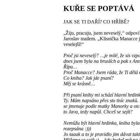
KUŘE SE POPTÁVÁ
JAK SE TI DAŘÍ? CO HŘÍBĚ?
„Žiju, pracuju, jsem neveselý,“ odpoví 
Jaroslav mailem. „Klisnička Manacce 
veselejší!“
Proč jsi neveselý? …je milé, že sis vzp
dnes jsem byla na bruslích a pak s An
Řípu…
Proč Manacce? Jsem ráda, že Ti dělá
Co kniha? Jak jde psaní?
Měj se krásně…
Při psaní knihy mi schází hlavní hrdink
Ty. Mám napsáno přes sto tisíc znaků
se jmenuje podle matky Manorky a otc
to Java, tedy napůl. Chceš se sejít?
Nemůžu být hlavní hrdinka, kniha byla
rozepsána :)))
Jo taaak a to je pravidlo jim dávat ta
Můžeme se sejít :) …kdy budeš mít na