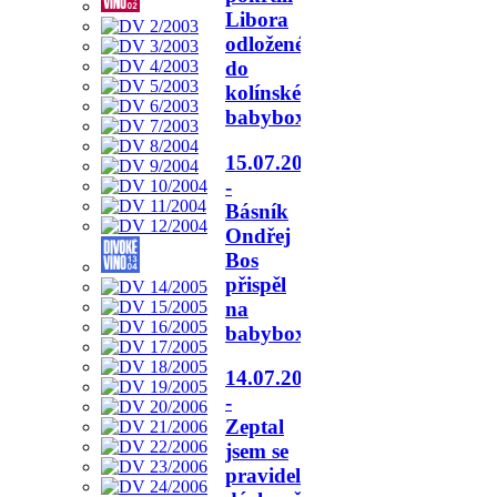
Libora
odloženého
do
kolínského
babyboxu.
15.07.2026
-
Básník
Ondřej
Bos
přispěl
na
babyboxy.
14.07.2026
-
Zeptal
jsem se
pravidelné