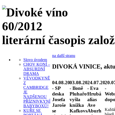
literární časopis zalo
na další stranu
Slovo úvodem
CHOV KONÍ –
DIVOKÁ VINICE, aktu
ABSURDNÍ
DRAMA
VÉVODKYNĚ
04.08.2026
03.08.2026
24.07.2026
20.0
Z
CAMBRIDGE
- SP
- Iloně
- Eva
-
JE
deska
Pluhařové
Hrubá
Web
NADŠENOU
Josefa
vyšla
alias
dopo
PŘÍZNIVKYNÍ
Jaroše
knížka
Ave
BABYBOXŮ!
Každ
se
Kafkovské
Aburh
KUŘE SE
báseň