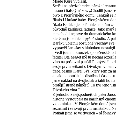
Mladé Kuře vyplašit.
Seděli na předzahrádce nárožní restaur
nesoucí italský název. „Chodili jsme s
pivo z Pionýrského domu. Tenkrát se 
říkalo U kulaté báby. Pionýrskému do
říkalo Barák a je to támhle ten dům za
původně karlínská radnice. Jako malý 
tam chodil nejprve do dramatického k
kterému jsme říkali pyšně studio. A pa
Baráku uplatnil postupně všechny své a
vyprávěl Jaroslav s hlubokou nostalgií 
„Vedl jsem tu kroužek společenského t
ředitel Ota Maget mě tu nechal rozesíl
víno na poštovní paušál Pionýrského 
svoje první setkání s Divokým vínem
třeba básník Karel Sýs, který sem za m
a pak mi pomáhal s distribucí časopisu.
jsme náklad na dvojkolák a táhli ho na
protější straně náměstí. To byl jeho vs
Divokého vína.“
Z jednoho z nejspodnějších pater Jaro
historie vystoupala na karlínský chodní
vzpomínka. „V Pionýrském domě jsem
seznámil i se svojí první manželkou N
Potkali jsme se ve dveřích – já špinavý