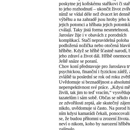
poskytne jej koňskému staříkovi či stař
to jeho rozhodnutí – ukončit život zvíře
nímž se vídal déle než dvacet let denně
výběhu a na zahradě jsou hroby jeho k
jejich potomci a hříbata jejich potomk
cválají. Taky jistá forma nesmrtelnosti.
Jaroslav žije i v obavách z porodních
komplikací. Stačí nepravidelná poloha
podložená nožička nebo otočená hlavi
hříběte. Když se hříbě šťastně narodí, b
jeho zdraví a život dál. Hříbě onemocn
Ještě snáze se poraní.
Chov koní představuje pro Jaroslava t
psychickou, finanční i fyzickou zátěž, 
zvláště ta poslední se rok od roku zvětš
Uvědomuje si beznadějnost a absolutn
neperspektivnost své práce. „Kdysi m
živili, tak jim to teď vracím,“ vysvětluj
tazatelům i sám sobě. Občas se někdo
ze zdvořilosti zeptá, ale skutečný záj
nikdo, uvědomuje si často. Na porod hř
ním kdysi kamarádi čekali, ponocovali a
se, že budou přítomni u zrození života.
neví o nikom, koho by narození hříběte
zajímalo.