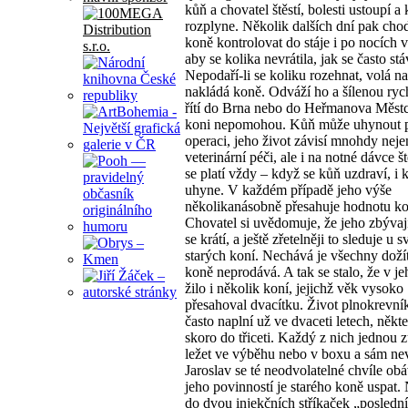
kůň a chovatel štěstí, bolesti ustoupí a 
rozplyne. Několik dalších dní pak chod
koně kontrolovat do stáje i po nocích v
aby se kolika nevrátila, jak se často stá
Nepodaří-li se koliku rozehnat, volá na
nakládá koně. Odváží ho a šílenou rych
řítí do Brna nebo do Heřmanova Městc
koni nepomohou. Kůň může uhynout p
operaci, jeho život závisí mnohdy neje
veterinární péči, ale i na notné dávce št
se platí vždy – když se kůň uzdraví, i 
uhyne. V každém případě jeho výše
několikanásobně přesahuje hodnotu ko
Chovatel si uvědomuje, že jeho zbývají
se krátí, a ještě zřetelněji to sleduje u 
starých koní. Nechává je všechny dožít
koně neprodává. A tak se stalo, že v je
žilo i několik koní, jejichž věk vysoko
přesahoval dvacítku. Život plnokrevní
často naplní už ve dvaceti letech, někteř
skoro do třiceti. Každý z nich jednou 
ležet ve výběhu nebo v boxu a sám ne
Jaroslav se té neodvolatelné chvíle obá
jeho povinností je starého koně uspat.
do dvou injekčních stříkaček „poslední