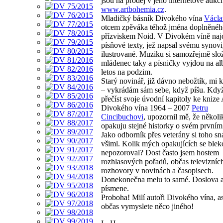
jsou na prodej v jeho internetové aukčn
www.artbohemia.cz
.
Mladičký básník Divokého vína
Václa
otcem zpěváka téhož jména doplněnéh
přízviskem Noid. V Divokém víně naj
písňové texty, jež napsal svému synov
ilustrované. Muziku si samozřejmě slož
mládenec taky a písničky vyjdou na a
letos na podzim.
Starý novinář, již dávno nebožtík, mi k
– vykrádám sám sebe, když píšu. Když
přečíst svoje úvodní kapitoly ke knize
Divokého vína 1964 – 2007
Petru
Cincibuchovi
, upozornil mě, že několi
opakuju stejné historky o svém prvním
Jako odborník přes veterány si toho s
všiml. Kolik mých opakujících se blek
nepozoroval? Dost často jsem hostem
rozhlasových pořadů, občas televizní
rozhovory v novinách a časopisech.
Donekonečna melu to samé. Doslova 
písmene.
Proboha! Milí autoři Divokého vína, a
občas vymyslete něco jiného!