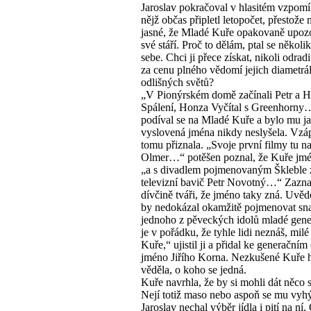
Jaroslav pokračoval v hlasitém vzpomí
nějž občas připletl letopočet, přestože
jasné, že Mladé Kuře opakovaně upoz
své stáří. Proč to dělám, ptal se několi
sebe. Chci ji přece získat, nikoli odradit
za cenu plného vědomí jejich diametrá
odlišných světů?
„V Pionýrském domě začínali Petr a 
Spálení, Honza Vyčítal s Greenhorny
podíval se na Mladé Kuře a bylo mu ja
vyslovená jména nikdy neslyšela. Vzáp
tomu přiznala. „Svoje první filmy tu na
Olmer…“ potěšen poznal, že Kuře jmé
„a s divadlem pojmenovaným Škleble 
televizní bavič Petr Novotný…“ Zazn
dívčině tváři, že jméno taky zná. Uvědo
by nedokázal okamžitě pojmenovat sna
jednoho z pěveckých idolů mladé gene
je v pořádku, že tyhle lidi neznáš, mil
Kuře,“ ujistil ji a přidal ke generační
jméno Jiřího Korna. Nezkušené Kuře 
věděla, o koho se jedná.
Kuře navrhla, že by si mohli dát něco 
Nejí totiž maso nebo aspoň se mu vyh
Jaroslav nechal výběr jídla i pití na ní.