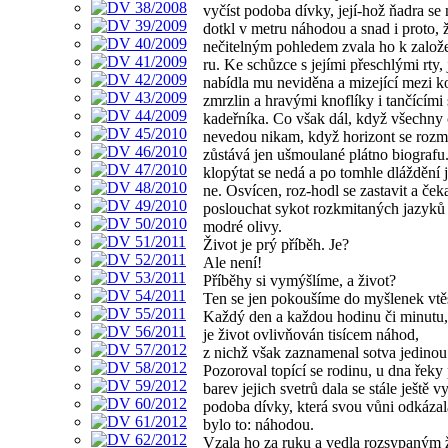
vyčíst podoba dívky, její-hož ňadra se
dotkl v metru náhodou a snad i proto, 
nečitelným pohledem zvala ho k založ
ru. Ke schůzce s jejími přeschlými rty, 
nabídla mu neviděna a mizející mezi k
zmrzlin a hravými knoflíky i tančícími
kadeřníka. Co však dál, když všechny 
nevedou nikam, když horizont se rozml
zůstává jen ušmoulané plátno biografu
klopýtat se nedá a po tomhle dláždění 
ne. Osvícen, roz-hodl se zastavit a čeka
poslouchat sykot rozkmitaných jazyků 
modré olivy.
Život je prý příběh. Je?
Ale není!
Příběhy si vymýšlíme, a život?
Ten se jen pokoušíme do myšlenek vtě
Každý den a každou hodinu či minutu,
je život ovlivňován tisícem náhod,
z nichž však zaznamenal sotva jedinou
Pozoroval topící se rodinu, u dna řeky
barev jejich svetrů dala se stále ještě vy
podoba dívky, která svou vůni odkázala
bylo to: náhodou.
Vzala ho za ruku a vedla rozsypaným 