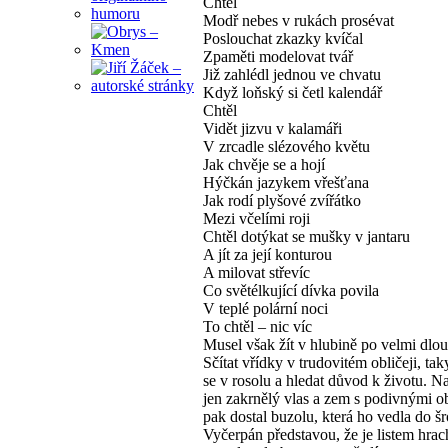
Chtěl
Modř nebes v rukách prosévat
Poslouchat zkazky kvíčal
Zpaměti modelovat tvář
Již zahlédl jednou ve chvatu
Když loňský si četl kalendář
Chtěl
Vidět jizvu v kalamáři
V zrcadle slézového květu
Jak chvěje se a hojí
Hýčkán jazykem vřešťana
Jak rodí plyšové zvířátko
Mezi včelími roji
Chtěl dotýkat se mušky v jantaru
A jít za její konturou
A milovat střevíc
Co světélkující dívka povila
V teplé polární noci
To chtěl – nic víc
Musel však žít v hlubině po velmi dlou
Sčítat vřídky v trudovitém obličeji, tak
se v rosolu a hledat důvod k životu. N
jen zakrnělý vlas a zem s podivnými ob
pak dostal buzolu, která ho vedla do šr
Vyčerpán představou, že je listem hrac