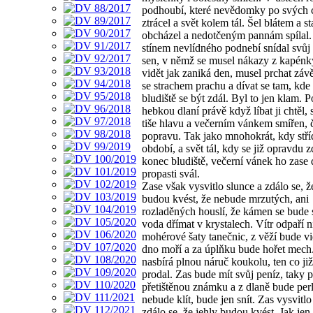
podhoubí, které nevědomky po svých 
ztrácel a svět kolem tál. Šel blátem a s
obcházel a nedotčeným pannám spílal.
stínem nevlídného podnebí snídal svůj
sen, v němž se musel nákazy z kapénky
vidět jak zaniká den, musel prchat závěj
se strachem prachu a dívat se tam, kde
bludiště se být zdál. Byl to jen klam.
hebkou dlaní právě když líbat ji chtěl, 
tiše hlavu a večerním vánkem smířen, 
popravu. Tak jako mnohokrát, kdy stří
období, a svět tál, kdy se již opravdu z
konec bludiště, večerní vánek ho zase
propasti svál.
Zase však vysvitlo slunce a zdálo se, ž
budou kvést, že nebude mrzutých, ani
rozladěných houslí, že kámen se bude 
voda dřímat v krystalech. Vítr odpaří ni
mohérové šaty tanečnic, z věží bude vi
dno moří a za úplňku bude hořet mech
nasbírá plnou náruč koukolu, ten co ji
prodal. Zas bude mít svůj peníz, taky 
přetištěnou známku a z dlaně bude perl
nebude klít, bude jen snít. Zas vysvitlo
zdálo se, že jehly budou kvést. Jak jen