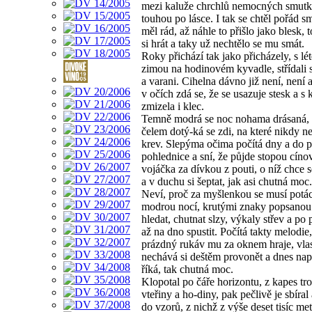
mezi kaluže chrchlů nemocných smut
touhou po lásce. I tak se chtěl pořád sm
měl rád, až náhle to přišlo jako blesk, t
si hrát a taky už nechtělo se mu smát.
Roky přichází tak jako přicházely, s lé
zimou na hodinovém kyvadle, střídali 
a varani. Cihelna dávno již není, není a
v očích zdá se, že se usazuje stesk a s
zmizela i klec.
Temně modrá se noc nohama drásaná,
čelem dotý-ká se zdi, na které nikdy n
krev. Slepýma očima počítá dny a do p
pohlednice a sní, že půjde stopou cín
vojáčka za dívkou z pouti, o níž chce 
a v duchu si šeptat, jak asi chutná moc.
Neví, proč za myšlenkou se musí potá
modrou nocí, krutými znaky popsanou
hledat, chutnat slzy, výkaly střev a po
až na dno spustit. Počítá takty melodie
prázdný rukáv mu za oknem hraje, vla
nechává si deštěm provonět a dnes nap
říká, tak chutná moc.
Klopotal po čáře horizontu, z kapes tro
vteřiny a ho-diny, pak pečlivě je sbíral
do vzorů, z nichž z výše deset tisíc met