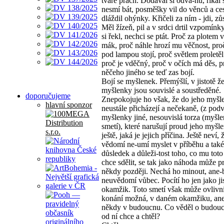
tváře prach. Dodával si odva-hu, říkal s
nesmí bát, posměšky vil do věnců a ces
dláždil ohýnky. Křičeli za ním - jdi, zůs
Měl žízeň, pil a v srdci drtil vzpomínk
si řekl, nechci se ptát. Proč za plotem 
mák, proč náhle hrozí mu věčnost, pro
pod lampou stojí, proč světlem proletěl
proč je vděčný, proč v očích má děs, p
něčeho jiného se teď zas bojí.
Bojí se myšlenek. Přemýšlí, v jistotě ž
myšlenky jsou souvislé a soustředěné.
doporučujeme
Znepokojuje ho však, že do jeho myšl
hlavní sponzor
neustále přicházejí a nečekaně, (z pod
myšlenky jiné, nesouvislá torza (myšl
smetí), které narušují proud jeho myšl
ještě, jaká je jejich příčina. Ještě neví, 
vědomí ne-umí myslet v příběhu a také
důsledek a důleži-tost toho, co mu toto
chce sdělit, se tak jako náhoda může pr
někdy později. Nechá ho minout, ane-b
neuvědomí vůbec. Pocítí ho jen jako ji
okamžik. Toto smetí však může ovlivni
konání možná, v daném okamžiku, an
někdy v budoucnu. Co věděl o budouc
od ní chce a chtěl?