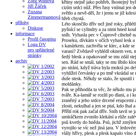
Zora Wildová
křtiny stejně jako pohřeb, lhostejný by
Jiří Žáček
cizím srdci nůž. Přes řasy vnímal jen d
Zuzana
světlo a nevě-děl, že i jemu se již kdes
Zimmermannová
hřeb chystá.
přílohy
Léto skončilo dřív než jiné roky, přilét
Diskuse
pyšnící se cylindry a za nimi hned ko
informace
sníh. Vyhasla pec v Čuprově cihelně n
Profil časopisu
Proseku, dívkám v očích vyhasl lesk a 
Loga DV
s kanárkem, zachvěla se klec, a kde se t
pro spřátelené
varani? Zvědavě vyhlédl oknem ven, ne
stránky
šedý blesk a opakovaně se mu zdál ste
archiv
sen. Rád se smál, taky se mu líbilo klo
po stráni, když tráva byla mokrá po deš
vyhlížel červánky a po tmě vkrádal se
duše stesk. Někdy se stalo, že spustil i
moldánky.
Pak se přihodila ta věc, že někdo mu p
tváře. Ka-lamář se rozlil po dlani, a i 
zraněný a jeho srdce drcené erupcemi 
zlosti, nekulhal a jen se ptal, kdo lhal 
Příští rok pak začal dřív. Sníh tavil se j
umíráčkem zvonilo klekání a růže zalé
psů kvetly do hněda. Psů, jichž zmýle
vyrojilo se víc než jiná jara. V ledové
vlály hřívy, plesk a plesk kapalo víno 