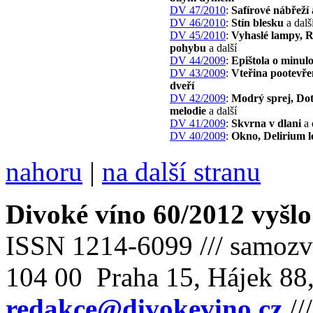
DV 47/2010
:
Safírové nábřeží
DV 46/2010
:
Stín blesku
a dalš
DV 45/2010
:
Vyhaslé lampy, R
pohybu
a další
DV 44/2009
:
Epištola o minulo
DV 43/2009
:
Vteřina pootevř
dveří
DV 42/2009
:
Modrý sprej, Do
melodie
a další
DV 41/2009
:
Skvrna v dlani
a 
DV 40/2009
:
Okno, Delirium l
nahoru
|
na další stranu
Divoké víno 60/2012 vyšlo
ISSN 1214-6099 /// samozv
104 00 Praha 15, Hájek 88,
redakce@divokevino.cz
//