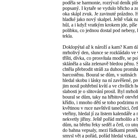
poděla se harmonie, rozrýval deník plí
popsaný. I kytaře se vydulo břicho a z
oka skápl zvuk. Je zavinuté prázdno. 
hladké jako nový skalpel. Ještě však n
hůl, a i když vratkým krokem jde, píše
polibku, co jednou dostal pod nebesy, 
tekla.
Doklopýtal až k nároží a kam? Kam dá
mrholivý den, slunce se rozkládalo ve
tříšti, dívka, co prosvítala modře, se p
skláněla a sála zelenavě bledou pěnu.
chtěla přebrodit stráň za duhou promít
barcostěnu. Boural se dům, v sutinách
hledal skobu i lásky na ní zavěšené, p
jim nosil pohřební kvítí a ve chvílích 
slabosti je o slitování prosil. Byl mrho
boural se dům, taky na hřbitově otevře
křídlo, i mnoho dětí se toho podzimu r
květinou v ruce navštívil tanečnici, četl
vteřiny, hledal jí za listem kalendáře a 
nekvetly jiřiny. Ještě pořád mrholilo a 
dům, na břehu řeky seděl a četl, co ut
do bahna vepsaly, mezi řádkami proté
smysl vět a pořád, pořád hledal vzkaz,