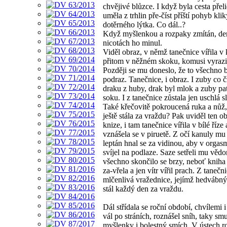
chvějivé blůzce. I když byla cesta přel
uměla z trhlin pře-číst příští pohyb klik
dotěrného lýtka. Co dál..?
Když myšlenkou a rozpaky zmítán, de
nicotách ho minul.
Viděl obraz, v němž tanečnice vířila v
přitom v něžném skoku, komusi vyrazi
Později se mu doneslo, že to všechno b
podraz. Tanečnice, i obraz. I zuby co 
draku z huby, drak byl mlok a zuby pat
soku. I z tanečnice zůstala jen uschlá s
Také křečovitě pokroucená ruka a nůž
ještě stála za vraždu? Pak uviděl ten o
knize, i tam tanečnice vířila v bílé říze
vznášela se v piruetě. Z očí kanuly mu 
leptán hnal se za vidinou, aby v orgas
svíjel na podlaze. Saze setřeli mu vědo
všechno skončilo se brzy, neboť kniha
za-vřela a jen vítr vířil prach. Z tanečni
mlčenlivá vražednice, jejímž hedváb
stál každý den za vraždu.
Dál střídala se roční období, chvílemi i 
vál po stráních, roznášel sníh, taky sm
myšlenky i bolestný smích. V ústech r