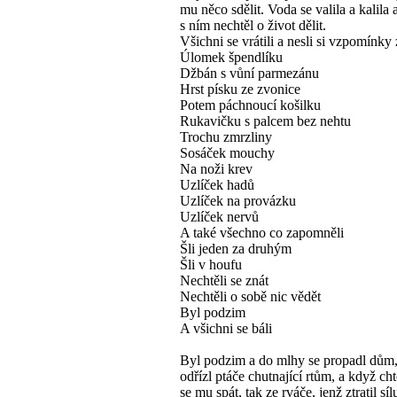
mu něco sdělit. Voda se valila a kalila 
s ním nechtěl o život dělit.
Všichni se vrátili a nesli si vzpomínky 
Úlomek špendlíku
Džbán s vůní parmezánu
Hrst písku ze zvonice
Potem páchnoucí košilku
Rukavičku s palcem bez nehtu
Trochu zmrzliny
Sosáček mouchy
Na noži krev
Uzlíček hadů
Uzlíček na provázku
Uzlíček nervů
A také všechno co zapomněli
Šli jeden za druhým
Šli v houfu
Nechtěli se znát
Nechtěli o sobě nic vědět
Byl podzim
A všichni se báli
Byl podzim a do mlhy se propadl dům,
odřízl ptáče chutnající rtům, a když cht
se mu spát, tak ze rváče, jenž ztratil síl