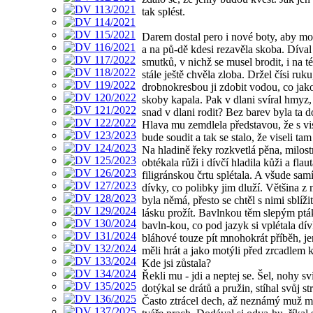
tak splést.
Darem dostal pero i nové boty, aby mo
a na pů-dě kdesi rezavěla skoba. Díval
smutků, v nichž se musel brodit, i na t
stále ještě chvěla zloba. Držel čísi ruku
drobnokresbou ji zdobit vodou, co jako
skoby kapala. Pak v dlani svíral hmyz,
snad v dlani rodit? Bez barev byla ta d
Hlava mu zemdlela představou, že s vi
bude soudit a tak se stalo, že viseli tam
Na hladině řeky rozkvetlá pěna, milos
obtékala růži i dívčí hladila kůži a flau
filigránskou črtu splétala. A všude sam
dívky, co polibky jim dluží. Většina z 
byla němá, přesto se chtěl s nimi sblížit
lásku prožít. Bavlnkou těm slepým ptá
bavln-kou, co pod jazyk si vplétala dí
bláhové touze pít mnohokrát příběh, je
měli hrát a jako motýli před zrcadlem k
Kde jsi zůstala?
Řekli mu - jdi a neptej se. Šel, nohy sv
dotýkal se drátů a pružin, stíhal svůj st
Často ztrácel dech, až neznámý muž mu