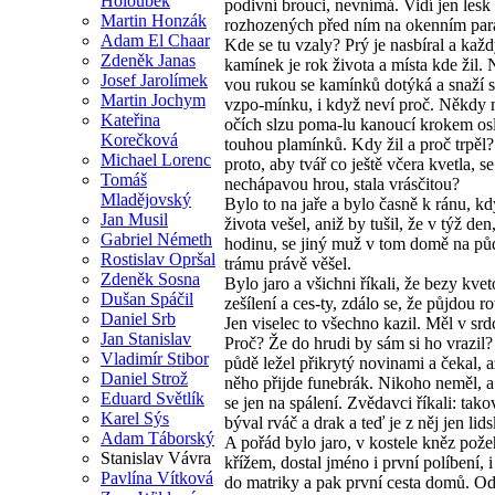
Holoubek
podivní brouci, nevnímá. Vidí jen les
Martin Honzák
rozhozených před ním na okenním par
Adam El Chaar
Kde se tu vzaly? Prý je nasbíral a každ
Zdeněk Janas
kamínek je rok života a místa kde žil. N
Josef Jarolímek
vou rukou se kamínků dotýká a snaží s
Martin Jochym
vzpo-mínku, i když neví proč. Někdy 
Kateřina
očích slzu poma-lu kanoucí krokem osl
Korečková
touhou plamínků. Kdy žil a proč trpěl?
Michael Lorenc
proto, aby tvář co ještě včera kvetla, s
Tomáš
nechápavou hrou, stala vrásčitou?
Mladějovský
Bylo to na jaře a bylo časně k ránu, k
Jan Musil
života vešel, aniž by tušil, že v týž den,
Gabriel Németh
hodinu, se jiný muž v tom domě na p
Rostislav Opršal
trámu právě věšel.
Zdeněk Sosna
Bylo jaro a všichni říkali, že bezy kve
Dušan Spáčil
zešílení a ces-ty, zdálo se, že půjdou r
Daniel Srb
Jen viselec to všechno kazil. Měl v srd
Jan Stanislav
Proč? Že do hrudi by sám si ho vrazil?
Vladimír Stibor
půdě ležel přikrytý novinami a čekal, a
Daniel Strož
něho přijde funebrák. Nikoho neměl, a 
Eduard Světlík
se jen na spálení. Zvědavci říkali: tako
Karel Sýs
býval rváč a drak a teď je z něj jen lid
Adam Táborský
A pořád bylo jaro, v kostele kněz pože
Stanislav Vávra
křížem, dostal jméno i první políbení, i
Pavlína Vítková
do matriky a pak první cesta domů. Od