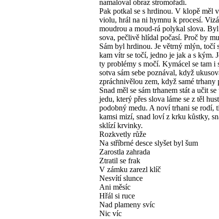
namaloval obraz stromořadí.
Pak potkal se s hrdinou. V klopě měl 
violu, hrál na ni hymnu k procesí. Viz
moudrou a moud-rá polykal slova. Byl
sova, pečlivě hlídal počasí. Proč by mu
Sám byl hrdinou. Je větrný mlýn, točí 
kam vítr se točí, jedno je jak a s kým. 
ty problémy s močí. Kymácel se tam i 
sotva sám sebe poznával, když ukusov
zpráchnivělou zem, když samé trhany 
Snad měl se sám trhanem stát a učit se
jedu, který přes slova láme se z těl hus
podobný medu. A noví trhani se rodí, ti
kamsi mizí, snad loví z krku kůstky, s
sklízí krvinky.
Rozkvetly růže
Na stříbrné desce slyšet byl šum
Zarostla zahrada
Ztratil se frak
V zámku zarezl klíč
Nesvítí slunce
Ani měsíc
Hřál si ruce
Nad plameny svíc
Nic víc