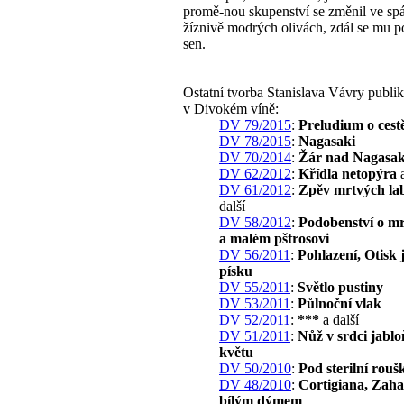
promě-nou skupenství se změnil ve sp
žíznivě modrých olivách, zdál se mu p
sen.
Ostatní tvorba Stanislava Vávry publi
v Divokém víně:
DV 79/2015
:
Preludium o cest
DV 78/2015
:
Nagasaki
DV 70/2014
:
Žár nad Nagasak
DV 62/2012
:
Křídla netopýra
a
DV 61/2012
:
Zpěv mrtvých la
další
DV 58/2012
:
Podobenství o m
a malém pštrosovi
DV 56/2011
:
Pohlazení, Otisk 
písku
DV 55/2011
:
Světlo pustiny
DV 53/2011
:
Půlnoční vlak
DV 52/2011
:
***
a další
DV 51/2011
:
Nůž v srdci jabl
květu
DV 50/2010
:
Pod sterilní rouš
DV 48/2010
:
Cortigiana, Zaha
bílým dýmem