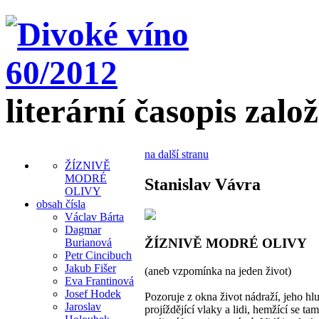
literární časopis zalo
na další stranu
ŽÍZNIVĚ
MODRÉ
Stanislav Vávra
OLIVY
obsah čísla
Václav Bárta
Dagmar
ŽÍZNIVĚ MODRÉ OLIVY
Burianová
Petr Cincibuch
Jakub Fišer
(aneb vzpomínka na jeden život)
Eva Frantinová
Josef Hodek
Pozoruje z okna život nádraží, jeho hl
Jaroslav
projíždějící vlaky a lidi, hemžící se ta