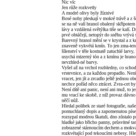
Nic víc
Jen růže rozkvetly
A modré olivy byly žíznivé
Bosé nohy pleskají v mokré trávě a z 
se na ně valí hranol obalený skřípotem
lávy a vzdálená světýlka tiše se kalí. 
prvé obtáčejí, netopýr do sněhu vrývá s
Barevný hranol mění se v krystal a z k
znaveně vykvétá kmín. To jen zma-ten
šílenství v těle kostnatě zatuchlé larvy,
usychá mizerný tón a z kmínu je hrano
nevzhled-né barvy.
Vyšel až na vrchol rozhledny, co schod
vrstevnice, a za každou propadlo. Nen
vracet, jen jít a zrcadlo ještě jednou obel
nechce pořád něco ztrácet. Zvra-cet by 
Není dítě ani panic, není ani muž, to je
mu vrací ke skobě, z níž provaz dávno 
něčí nůž.
Hledal polibek ze staré fotografie, naše
pomuchlaný dopis a zapomenutou pís
rozsypal modrou škatuli, dno zůstalo p
hladké jako břicho panny, průsvitné ta
zobrazené stárnoucím dechem a mokv
rozkvétající pod tekoucími nebesy. Hl