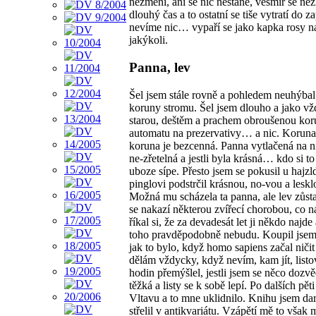
nezmění, ani se nic nestane, vesmír se nez
dlouhý čas a to ostatní se tiše vytratí do 
nevíme nic… vypaří se jako kapka rosy na s
jakýkoli.
Panna, lev
Šel jsem stále rovně a pohledem neuhýbal 
koruny stromu. Šel jsem dlouho a jako vž
starou, deštěm a prachem obroušenou koru
automatu na prezervativy… a nic. Koruna s
koruna je bezcenná. Panna vytlačená na ni i
ne-zřetelná a jestli byla krásná… kdo si t
uboze sípe. Přesto jsem se pokusil u haj
pinglovi podstrčil krásnou, no-vou a leskl
Možná mu scházela ta panna, ale lev zůsta
se nakazí některou zvířecí chorobou, co n
říkal si, že za devadesát let ji někdo najd
toho pravděpodobně nebudu. Koupil jsem s
jak to bylo, když homo sapiens začal ničit
dělám vždycky, když nevím, kam jít, listov
hodin přemýšlel, jestli jsem se něco dozv
těžká a listy se k sobě lepí. Po dalších pě
Vltavu a to mne uklidnilo. Knihu jsem da
střelil v antikvariátu. Vzápětí mě to však