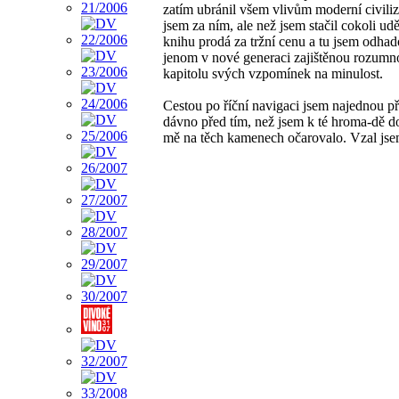
zatím ubránil všem vlivům moderní civiliz
jsem za ním, ale než jsem stačil cokoli ud
knihu prodá za tržní cenu a tu jsem odhad
jenom v nové generaci zajištěnou rozumn
kapitolu svých vzpomínek na minulost.
Cestou po říční navigaci jsem najednou př
dávno před tím, než jsem k té hroma-dě do
mě na těch kamenech očarovalo. Vzal jse