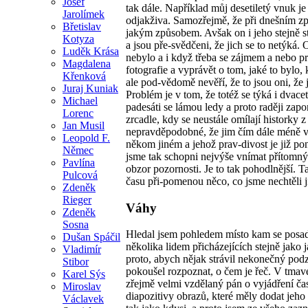
Josef
tak dále. Například můj desetiletý vnuk j
Jarolímek
odjakživa. Samozřejmě, že při dnešním způ
Břetislav
jakým způsobem. Avšak on i jeho stejně sta
Kotyza
a jsou pře-svědčeni, že jich se to netýká.
Luděk Krása
nebylo a i když třeba se zájmem a nebo pr
Magdalena
fotografie a vyprávět o tom, jaké to bylo, 
Křenková
ale pod-vědomě nevěří, že to jsou oni, že
Juraj Kuniak
Problém je v tom, že totéž se týká i dvacetil
Michael
padesáti se lámou ledy a proto raději zap
Lorenc
zrcadle, kdy se neustále omílají historky z 
Jan Musil
nepravděpodobné, že jim čím dále méně vě
Leopold F.
někom jiném a jehož prav-divost je již p
Němec
jsme tak schopni nejvýše vnímat přítomný
Pavlína
obzor pozornosti. Je to tak pohodlnější.
Pulcová
času při-pomenou něco, co jsme nechtěli j
Zdeněk
Rieger
Váhy
Zdeněk
Sosna
Hledal jsem pohledem místo kam se posad
Dušan Spáčil
několika lidem přicházejících stejně jak
Vladimír
proto, abych nějak strávil nekonečný podz
Stibor
pokoušel rozpoznat, o čem je řeč. V tmav
Karel Sýs
zřejmě velmi vzdělaný pán o vyjádření ča
Miroslav
diapozitivy obrazů, které měly dodat jeho
Václavek