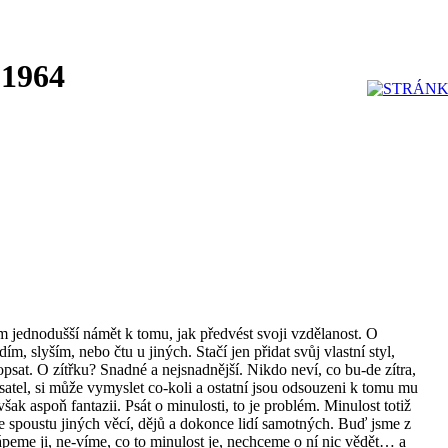
 1964
m jednodušší námět k tomu, jak předvést svoji vzdělanost. O
ím, slyším, nebo čtu u jiných. Stačí jen přidat svůj vlastní styl,
sat. O zítřku? Snadné a nejsnadnější. Nikdo neví, co bu-de zítra,
isatel, si může vymyslet co-koli a ostatní jsou odsouzeni k tomu mu
však aspoň fantazii. Psát o minulosti, to je problém. Minulost totiž
uje spoustu jiných věcí, dějů a dokonce lidí samotných. Buď jsme z
hápeme ji, ne-víme, co to minulost je, nechceme o ní nic vědět… a