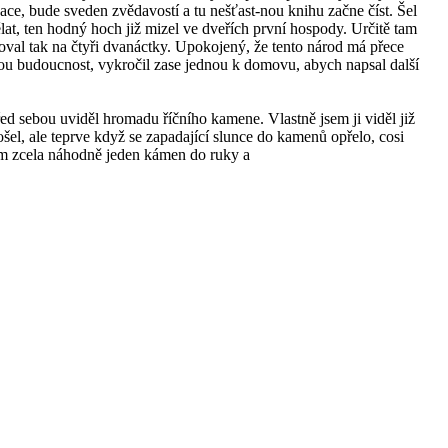
ace, bude sveden zvědavostí a tu nešťast-nou knihu začne číst. Šel
ělat, ten hodný hoch již mizel ve dveřích první hospody. Určitě tam
oval tak na čtyři dvanáctky. Upokojený, že tento národ má přece
ou budoucnost, vykročil zase jednou k domovu, abych napsal další
ed sebou uviděl hromadu říčního kamene. Vlastně jsem ji viděl již
šel, ale teprve když se zapadající slunce do kamenů opřelo, cosi
m zcela náhodně jeden kámen do ruky a