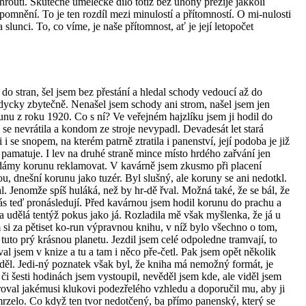
hroutí. Skutečné umělecké dílo totiž bez úhony přežije jakkoli
zapomnění. To je ten rozdíl mezi minulostí a přítomností. O mi-nulosti
lunci. To, co víme, je naše přítomnost, ať je její letopočet
do stran, šel jsem bez přestání a hledal schody vedoucí až do
dycky zbytečně. Nenašel jsem schody ani strom, našel jsem jen
nu z roku 1920. Co s ní? Ve veřejném hajzlíku jsem ji hodil do
e nevrátila a kondom ze stroje nevypadl. Devadesát let stará
 se snopem, na kterém patrně ztratila i panenství, její podoba je již
o pamatuje. I lev na druhé straně mince místo hrdého zařvání jen
zldámy korunu reklamovat. V kavárně jsem zkusmo při placení
ou, dnešní korunu jako tuzér. Byl slušný, ale koruny se ani nedotkl.
l. Jenomže spíš huláká, než by hr-dě řval. Možná také, že se bál, že
ás teď pronásledují. Před kavárnou jsem hodil korunu do prachu a
e a udělá tentýž pokus jako já. Rozladila mě však myšlenka, že já u
i za pětiset ko-run výpravnou knihu, v níž bylo všechno o tom,
 tuto prý krásnou planetu. Jezdil jsem celé odpoledne tramvají, to
al jsem v knize a tu a tam i něco pře-četl. Pak jsem opět několik
ěděl. Jedi-ný poznatek však byl, že kniha má nemožný formát, je
ti či šesti hodinách jsem vystoupil, nevěděl jsem kde, ale viděl jsem
roval jakémusi klukovi podezřelého vzhledu a doporučil mu, aby ji
 mrzelo. Co když ten tvor nedotčený, ba přímo panenský, který se