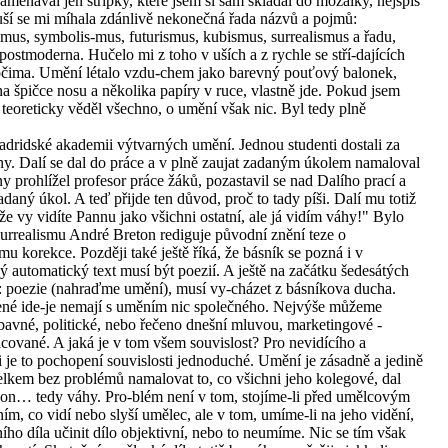
amenával jen střípky, které jsem si sám skládal do mozaiky, nejspíš
ší se mi míhala zdánlivě nekonečná řada názvů a pojmů:
mus, symbolis-mus, futurismus, kubismus, surrealismus a řadu,
postmoderna. Hučelo mi z toho v uších a z rychle se stří-dajících
 očima. Umění létalo vzdu-chem jako barevný pouťový balonek,
na špičce nosu a několika papíry v ruce, vlastně jde. Pokud jsem
, teoreticky věděl všechno, o umění však nic. Byl tedy plně
dridské akademii výtvarných umění. Jednou studenti dostali za
y. Dalí se dal do práce a v plně zaujat zadaným úkolem namaloval
 prohlížel profesor práce žáků, pozastavil se nad Dalího prací a
daný úkol. A teď přijde ten důvod, proč to tady píši. Dalí mu totiž
e vy vidíte Pannu jako všichni ostatní, ale já vidím váhy!" Bylo
urrealismu André Breton rediguje původní znění teze o
mu korekce. Později také ještě říká, že básník se pozná i v
ý automatický text musí být poezií. A ještě na začátku šedesátých
že: poezie (nahraďme umění), musí vy-cházet z básníkova ducha.
ené ide-je nemají s uměním nic společného. Nejvýše můžeme
 zábavné, politické, nebo řečeno dnešní mluvou, marketingové -
ované. A jaká je v tom všem souvislost? Pro nevidícího a
i je to pochopení souvislosti jednoduché. Umění je zásadně a jedině
 celkem bez problémů namalovat to, co všichni jeho kolegové, dal
 on… tedy váhy. Pro-blém není v tom, stojíme-li před umělcovým
ím, co vidí nebo slyší umělec, ale v tom, umíme-li na jeho vidění,
ivního díla učinit dílo objektivní, nebo to neumíme. Nic se tím však