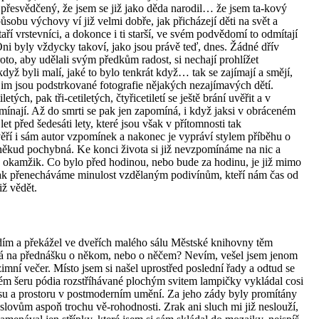
e přesvědčený, že jsem se již jako děda narodil… že jsem ta-kový
sobu výchovy ví již velmi dobře, jak přicházejí děti na svět a
ří vrstevníci, a dokonce i ti starší, ve svém podvědomí to odmítají
 Oni byly vždycky takoví, jako jsou právě teď, dnes. Žádné dřív
oto, aby udělali svým předkům radost, si nechají prohlížet
když byli malí, jaké to bylo tenkrát když… tak se zajímají a smějí,
 jim jsou podstrkované fotografie nějakých nezajímavých dětí.
etých, pak tři-cetiletých, čtyřicetiletí se ještě brání uvěřit a v
omínají. Až do smrti se pak jen zapomíná, i když jaksi v obráceném
let před šedesáti lety, které jsou však v přítomnosti tak
ří i sám autor vzpomínek a nakonec je vypráví stylem příběhu o
oněkud pochybná. Ke konci života si již nevzpomínáme na nic a
 okamžik. Co bylo před hodinou, nebo bude za hodinu, je již mimo
 Tak přenecháváme minulost vzdělaným podivínům, kteří nám čas od
iž vědět.
ím a překážel ve dveřích malého sálu Městské knihovny těm
o já na přednášku o někom, nebo o něčem? Nevím, vešel jsem jenom
imní večer. Místo jsem si našel uprostřed poslední řady a odtud se
ém šeru pódia rozstříhávané plochým svitem lampičky vykládal cosi
su a prostoru v postmoderním umění. Za jeho zády byly promítány
 slovům aspoň trochu vě-rohodnosti. Zrak ani sluch mi již neslouží,