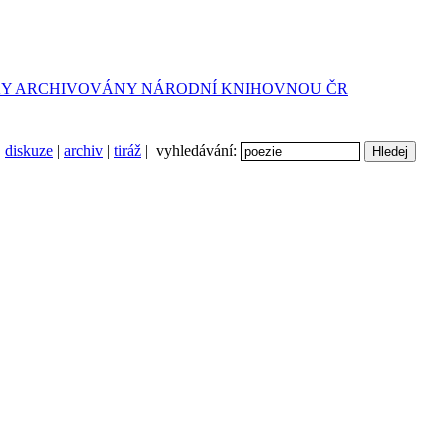
diskuze
|
archiv
|
tiráž
| vyhledávání: