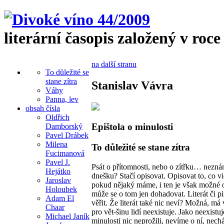
literární časopis založený v roce
na další stranu
To důležité se
stane zítra
Stanislav Vávra
Váhy
Panna, lev
obsah čísla
Oldřich
Epištola o minulosti
Damborský
Pavel Drábek
Milena
To důležité se stane zítra
Fucimanová
Pavel J.
Psát o přítomnosti, nebo o zítřku… nezná
Hejátko
dnešku? Stačí opisovat. Opisovat to, co vid
Jaroslav
pokud nějaký máme, i ten je však možné op
Holoubek
může se o tom jen dohadovat. Literát či p
Adam El
věřit. Že literát také nic neví? Možná, má 
Chaar
pro vět-šinu lidí neexistuje. Jako neexist
Michael Janík
minulosti nic neprožili, nevíme o ní, nec