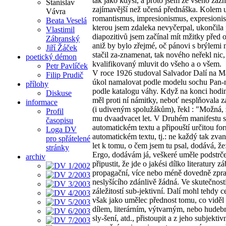
tak jako kdysi, a proto jsem ze všeho zazn
Stanislav
zajímavější než učená přednáška. Kolem u
Vávra
romantismus, impresionismus, expresionis
Beata Veselá
kterou jsem zdaleka nevyčerpal, ukončila 
Vlastimil
diapozitivů jsem začínal mít mžitky před
Zábranský
aniž by bylo zřejmé, oč pánovi s brýlemi 
Jiří Žáček
stačil za-znamenat, tak nového neřekl nic
poetický démon
kvalifikovaný mluvit do všeho a o všem.
Petr Pavlíček
V roce 1926 studoval Salvador Dalí na Ma
Filip Prudič
úkol namalovat podle modelu sochu Pan-n
přílohy
podle katalogu váhy. Když na konci hodiny
Diskuse
měl proti ní námitky, neboť nesplňovala za
informace
(i udiveným spolužákům), řekl : "Možná, ž
Profil
mu dvaadvacet let. V Druhém manifestu s
časopisu
automatickém textu a připouští určitou for
Loga DV
automatickém textu, tj.: ne každý tak zvan
pro spřátelené
let k tomu, o čem jsem tu psal, dodává, 
stránky
Ergo, dodávám já, veškeré uměle podstrč
archiv
připustit, že jde o jakési dílko literatury
propagační, více nebo méně dovedně zprac
neslyšícího zdánlivě žádná. Ve skutečnost
záležitostí sub-jektivní. Dalí mohl tehdy
však jako umělec přednost tomu, co viděl
dílem, literárním, výtvarným, nebo hudebn
sly-šení, atd., přistoupit a z jeho subjekt