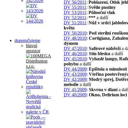
DV 56/2011
:
Pohlazení, Otisk jeh
DV 55/2011
:
Světlo pustiny
DV 53/2011
:
Půlnoční vlak
DV 52/2011
:
***
a další
DV 51/2011
:
Nůž v srdci jabloňo
květu
DV 50/2010
:
Pod sterilní rouškou
DV 48/2010
:
Cortigiana, Zahalen
doporučujeme
dýmem
hlavní
DV 47/2010
:
Safírové nábřeží
a da
sponzor
DV 46/2010
:
Stín blesku
a další
DV 45/2010
:
Vyhaslé lampy, Rafi
pohybu
a další
DV 44/2009
:
Epištola o minulosti
DV 43/2009
:
Vteřina pootevřenýc
DV 42/2009
:
Modrý sprej, Dotěr
melodie
a další
DV 41/2009
:
Skvrna v dlani
a dal
DV 40/2009
:
Okno, Delirium loci