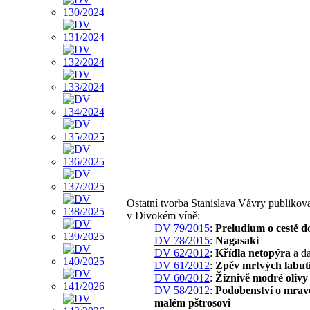
Ostatní tvorba Stanislava Vávry publikov
v Divokém víně:
DV 79/2015
:
Preludium o cestě d
DV 78/2015
:
Nagasaki
DV 62/2012
:
Křídla netopýra
a da
DV 61/2012
:
Zpěv mrtvých labut
DV 60/2012
:
Žíznivě modré olivy
DV 58/2012
:
Podobenství o mrav
malém pštrosovi