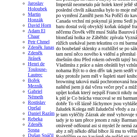
Jaroslav
Holoubek
Martin
Honzák
David Horn
Adam El
Chaar
Petr Chmel
Zdeněk Janas
Zdeněk
Jirásek
Henri de
Toulouse-
Lautrec
Bořek
Mezník
Gabriel
Németh
Rostislav
Opršal
Daniel Razím
Rebeka
Zdeněk
Sosna
Dušan Spáčil