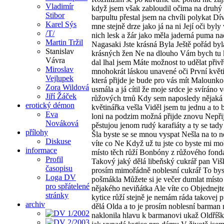
Vladimír
Stibor
Karel Sýs
/T/
Martin Tržil
Stanislav
Vávra
Miroslav
Vejlupek
Zora Wildová
Jiří Žáček
erotický démon
Eva
Nováková
přílohy
Diskuse
informace
Profil
časopisu
Loga DV
pro spřátelené
stránky
archiv