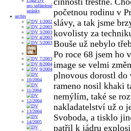
činnosti trestné. Cho
Loga DV
pro spřátelené
početnou rodinu v Pr
stránky
archiv
slávy, a tak jsme br
kovolisty za techniku
Bouše už nebylo třeb
Po roce 68 jsem ho 
image se velmi změni
plnovous dorostl do 
rameno nosil khaki t
nemýlím, také se roz
nakladatelství už o 
Svoboda, a tisklo ji
patřil k jádru explo