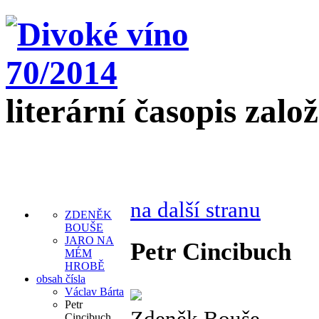
literární časopis zalo
na další stranu
ZDENĚK
BOUŠE
JARO NA
Petr Cincibuch
MÉM
HROBĚ
obsah čísla
Václav Bárta
Petr
Zdeněk Bouše
Cincibuch