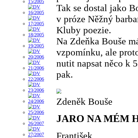
Tak se dostal jako B
v próze Něžný barbar
Kluby poezie.
Na Zdeňka Bouše mám
vzpomínku, ale prot
nutit napsat něco k 
pak.
Zdeněk Bouše
JARO NA MÉM 
František