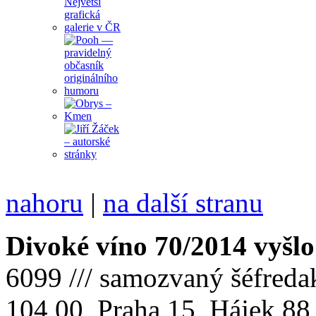
nahoru
|
na další stranu
Divoké víno 70/2014 vyšlo
6099 /// samozvaný šéfreda
104 00 Praha 15, Hájek 88,