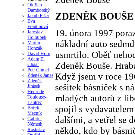
Oldřich
Damborský
ZDENĚK BOUŠE
Jakub Fišer
Eva
Frantinová
19. února 1997 poraz
Jaroslav
Holoubek
nákladní auto sedmde
Martin
Honzák
usmrtilo. Oběť neho
David Horn
Adam El
Zdeněk Bouše. Hraba
Chaar
Petr Chmel
Když jsem v roce 196
Zdeněk Janas
Zdeněk
sešitek básniček s ná
Jirásek
Henri de
mladých autorů z li
Toulouse-
Lautrec
spojil s vydavatel
Bořek
Mezník
dalšími, a vetřel se
Gabriel
Németh
někdo, kdo by básnič
Rostislav
Opršal