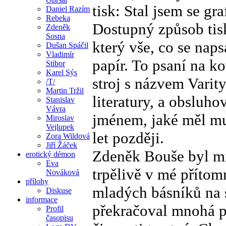
tisk: Stal jsem se g
Daniel Razím
Rebeka
Dostupný způsob tis
Zdeněk
Sosna
který vše, co se naps
Dušan Spáčil
Vladimír
papír. To psaní na k
Stibor
Karel Sýs
stroj s názvem Varity
/T/
Martin Tržil
literatury, a obsluho
Stanislav
Vávra
jménem, jaké měl muž
Miroslav
Vejlupek
let později.
Zora Wildová
Jiří Žáček
Zdeněk Bouše byl mí
erotický démon
Eva
trpělivě v mé přítom
Nováková
přílohy
mladých básníků na 
Diskuse
informace
překračoval mnohá p
Profil
časopisu