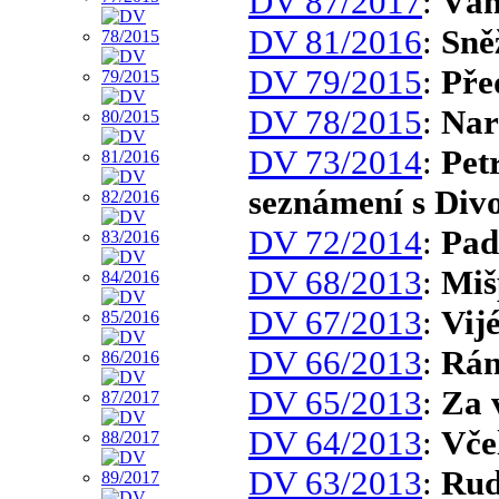
DV 87/2017
:
Ván
DV 81/2016
:
Sně
DV 79/2015
:
Pře
DV 78/2015
:
Nar
DV 73/2014
:
Pet
seznámení s Div
DV 72/2014
:
Pad
DV 68/2013
:
Miš
DV 67/2013
:
Vij
DV 66/2013
:
Rá
DV 65/2013
:
Za 
DV 64/2013
:
Vče
DV 63/2013
:
Rud