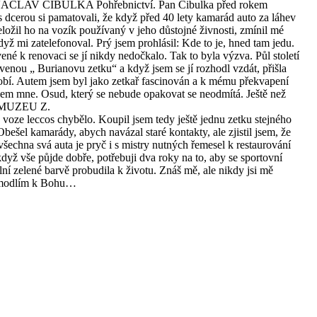
i VÁCLAV CIBULKA Pohřebnictví. Pan Cibulka před rokem
 dcerou si pamatovali, že když před 40 lety kamarád auto za láhev
řeložil ho na vozík používaný v jeho důstojné živnosti, zmínil mé
yž mi zatelefonoval. Prý jsem prohlásil: Kde to je, hned tam jedu.
vené k renovaci se jí nikdy nedočkalo. Tak to byla výzva. Půl století
avenou „ Burianovu zetku“ a když jsem se jí rozhodl vzdát, přišla
obí. Autem jsem byl jako zetkař fascinován a k mému překvapení
kolem mne. Osud, který se nebude opakovat se neodmítá. Ještě než
tě MUZEU Z.
voze leccos chybělo. Koupil jsem tedy ještě jednu zetku stejného
bešel kamarády, abych navázal staré kontakty, ale zjistil jsem, že
všechna svá auta je pryč i s mistry nutných řemesel k restaurování
když vše půjde dobře, potřebuji dva roky na to, aby se sportovní
lní zelené barvě probudila k životu. Znáš mě, ale nikdy jsi mě
e modlím k Bohu…