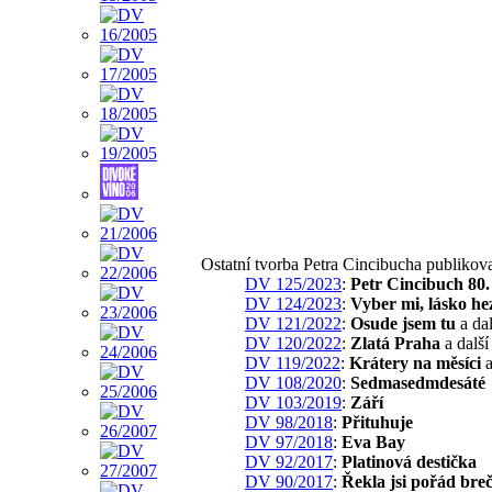
Ostatní tvorba Petra Cincibucha publiko
DV 125/2023
:
Petr Cincibuch 80.
DV 124/2023
:
Vyber mi, lásko h
DV 121/2022
:
Osude jsem tu
a dal
DV 120/2022
:
Zlatá Praha
a další
DV 119/2022
:
Krátery na měsíci
a
DV 108/2020
:
Sedmasedmdesáté
DV 103/2019
:
Září
DV 98/2018
:
Přituhuje
DV 97/2018
:
Eva Bay
DV 92/2017
:
Platinová destička
DV 90/2017
:
Řekla jsi pořád bre