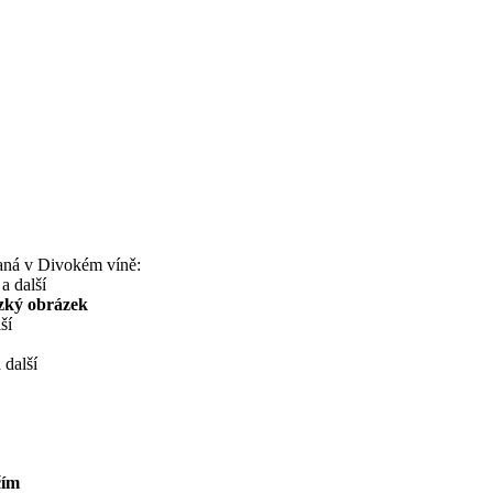
vaná v Divokém víně:
a další
ezký obrázek
ší
 další
čím