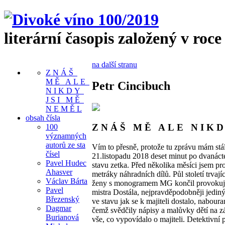
literární časopis založený v roce
na další stranu
Z N Á Š
M Ě A L E
Petr Cincibuch
N I K D Y
J S I M Ě
N E M Ě L
obsah čísla
Z N Á Š M Ě A L E N I K D
100
významných
autorů ze sta
Vím to přesně, protože tu zprávu mám stál
čísel
21.listopadu 2018 deset minut po dvanácté 
Pavel Hudec
stavu zetka. Před několika měsíci jsem p
Ahasver
metráky náhradních dílů. Půl století trv
Václav Bárta
ženy s monogramem MG končil provokující
Pavel
mistra Dostála, nejpravděpodobněji jediný
Březenský
ve stavu jak se k majiteli dostalo, nabour
Dagmar
čemž svědčily nápisy a malůvky dětí na zá
Burianová
vše, co vypovídalo o majiteli. Detektivní