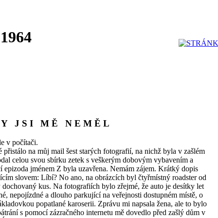
 1964
 Y J S I M Ě N E M Ě L
e v počítači.
přistálo na můj mail šest starých fotografií, na nichž byla v zašlém
rodal celou svou sbírku zetek s veškerým dobovým vybavením a
ající epizoda jménem Z byla uzavřena. Nemám zájem. Krátký dopis
m slovem: Líbí? No ano, na obrázcích byl čtyřmístný roadster od
 dochovaný kus. Na fotografiích bylo zřejmé, že auto je desítky let
ané, nepojízdné a dlouho parkující na veřejnosti dostupném místě, o
kladovkou popatlané karoserii. Zprávu mi napsala žena, ale to bylo
 pátrání s pomocí zázračného internetu mě dovedlo před zašlý dům v