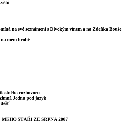
květů
omíná na své seznámení s Divokým vínem a na Zdeňka Bouše
o na mém hrobě
ilostného rozhovoru
dzimní, Jednu pod jazyk
 déšť
 MÉHO STÁŘÍ ZE SRPNA 2007