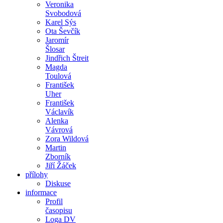
Veronika
Svobodová
Karel Sýs
Ota Ševčík
Jaromír
Šlosar
Jindřich Štreit
Magda
Toulová
František
Uher
František
Václavík
Alenka
Vávrová
Zora Wildová
Martin
Zborník
Jiří Žáček
přílohy
Diskuse
informace
Profil
časopisu
Loga DV