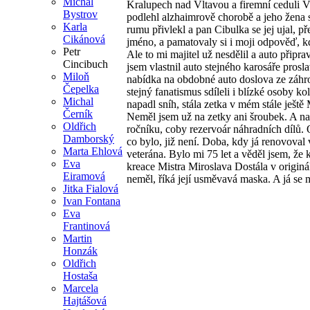
Michal
Kralupech nad Vltavou a firemní cedul
Bystrov
podlehl alzhaimrově chorobě a jeho žena s
Karla
rumu přivlekl a pan Cibulka se jej ujal, p
Cikánová
jméno, a pamatovaly si i moji odpověď, kd
Petr
Ale to mi majitel už nesdělil a auto připra
Cincibuch
jsem vlastnil auto stejného karosáře prosl
Miloň
nabídka na obdobné auto doslova ze záhr
Čepelka
stejný fanatismus sdíleli i blízké osoby 
Michal
napadl sníh, stála zetka v mém stále ješ
Černík
Neměl jsem už na zetky ani šroubek. A na 
Oldřich
ročníku, coby rezervoár náhradních dílů. O
Damborský
co bylo, již není. Doba, kdy já renovoval 
Marta Ehlová
veterána. Bylo mi 75 let a věděl jsem, že 
Eva
kreace Mistra Miroslava Dostála v originá
Eiramová
neměl, říká její usměvavá maska. A já s
Jitka Fialová
Ivan Fontana
Eva
Frantinová
Martin
Honzák
Oldřich
Hostaša
Marcela
Hajtášová