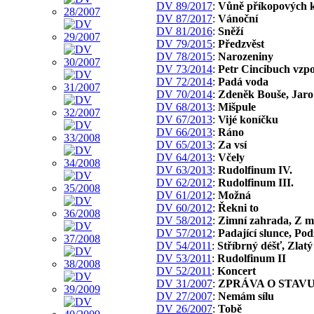
DV 89/2017
:
Vůně příkopových 
DV 87/2017
:
Vánoční
DV 81/2016
:
Sněží
DV 79/2015
:
Předzvěst
DV 78/2015
:
Narozeniny
DV 73/2014
:
Petr Cincibuch vzp
DV 72/2014
:
Padá voda
DV 70/2014
:
Zdeněk Bouše, Jar
DV 68/2013
:
Mišpule
DV 67/2013
:
Vijé koníčku
DV 66/2013
:
Ráno
DV 65/2013
:
Za vsí
DV 64/2013
:
Včely
DV 63/2013
:
Rudolfinum IV.
DV 62/2012
:
Rudolfinum III.
DV 61/2012
:
Možná
DV 60/2012
:
Řekni to
DV 58/2012
:
Zimní zahrada, Z m
DV 57/2012
:
Padající slunce, Po
DV 54/2011
:
Stříbrný déšť, Zlatý
DV 53/2011
:
Rudolfinum II
DV 52/2011
:
Koncert
DV 31/2007
:
ZPRÁVA O STAVU
DV 27/2007
:
Nemám sílu
DV 26/2007
:
Tobě