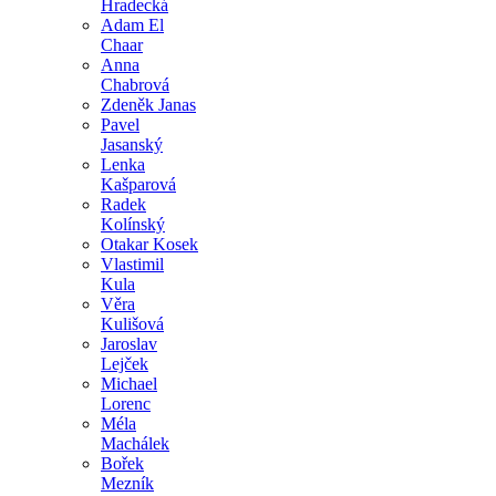
Hradecká
Adam El
Chaar
Anna
Chabrová
Zdeněk Janas
Pavel
Jasanský
Lenka
Kašparová
Radek
Kolínský
Otakar Kosek
Vlastimil
Kula
Věra
Kulišová
Jaroslav
Lejček
Michael
Lorenc
Méla
Machálek
Bořek
Mezník