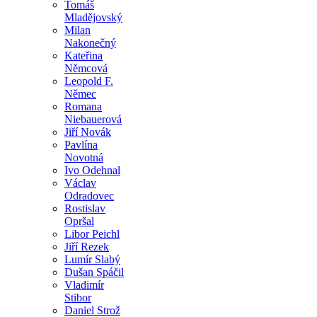
Tomáš
Mladějovský
Milan
Nakonečný
Kateřina
Němcová
Leopold F.
Němec
Romana
Niebauerová
Jiří Novák
Pavlína
Novotná
Ivo Odehnal
Václav
Odradovec
Rostislav
Opršal
Libor Peichl
Jiří Rezek
Lumír Slabý
Dušan Spáčil
Vladimír
Stibor
Daniel Strož