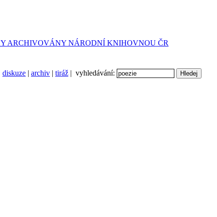
diskuze
|
archiv
|
tiráž
| vyhledávání: