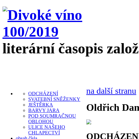
literární časopis zalo
na další stranu
ODCHÁZENÍ
SVATEBNÍ SNĚŽENKY
Oldřich Da
JEŠTĚRKA
BARVY JARA
POD SOUMRAČNOU
OBLOHOU
ULICE NAŠEHO
CHLAPECTVÍ
ODCHÁZEN
obsah čísla