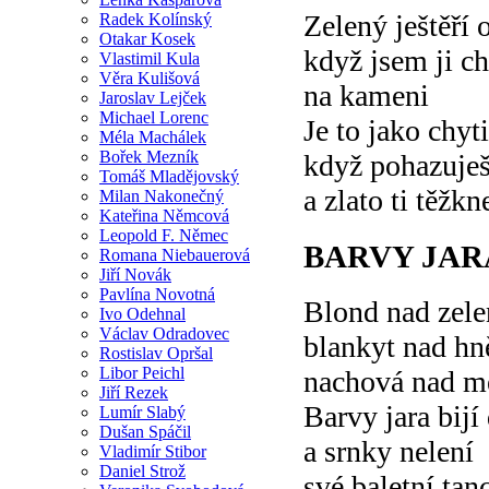
Zelený ještěří 
Radek Kolínský
Otakar Kosek
když jsem ji ch
Vlastimil Kula
Věra Kulišová
na kameni
Jaroslav Lejček
Michael Lorenc
Je to jako chyt
Méla Machálek
Bořek Mezník
když pohazuješ
Tomáš Mladějovský
a zlato ti těžkn
Milan Nakonečný
Kateřina Němcová
Leopold F. Němec
BARVY JAR
Romana Niebauerová
Jiří Novák
Pavlína Novotná
Blond nad zele
Ivo Odehnal
Václav Odradovec
blankyt nad h
Rostislav Opršal
Libor Peichl
nachová nad m
Jiří Rezek
Barvy jara bijí
Lumír Slabý
Dušan Spáčil
a srnky nelení
Vladimír Stibor
Daniel Strož
své baletní tan