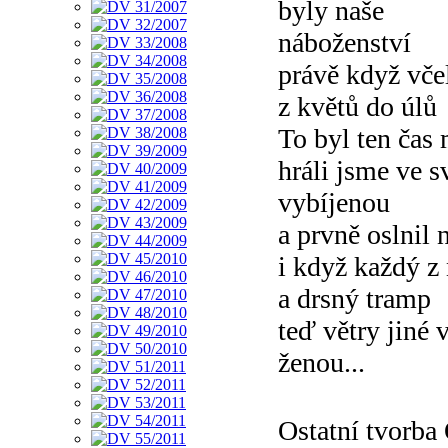
byly naše
náboženství
právě když vče
z květů do úlů
To byl ten čas 
hráli jsme ve s
vybíjenou
a prvně oslnil 
i když každý z 
a drsný tramp
teď větry jiné 
ženou...
Ostatní tvorb