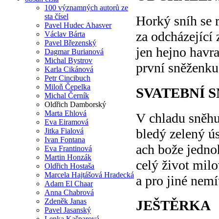
100 významných autorů ze
sta čísel
Horký sníh se 
Pavel Hudec Ahasver
za odcházející 
Václav Bárta
Pavel Březenský
jen hejno havr
Dagmar Burianová
Michal Bystrov
první sněženku
Karla Cikánová
Petr Cincibuch
Miloň Čepelka
SVATEBNÍ 
Michal Černík
Oldřich Damborský
Marta Ehlová
V chladu sněhu
Eva Eiramová
bledý zelený 
Jitka Fialová
Ivan Fontana
ach bože jedn
Eva Frantinová
Martin Honzák
celý život milo
Oldřich Hostaša
Marcela Hajtášová Hradecká
a pro jiné nemí
Adam El Chaar
Anna Chabrová
Zdeněk Janas
JEŠTĚRKA
Pavel Jasanský
Lenka Kašparová