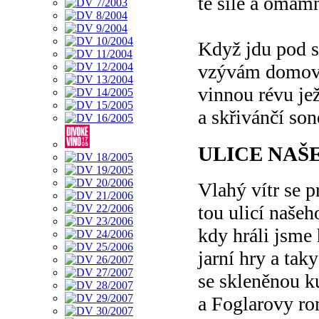
té síle a omamn
Když jdu pod
vzývám domov 
vinnou révu je
a skřivánčí son
ULICE NAŠ
Vlahý vítr se 
tou ulicí našeh
kdy hráli jsme
jarní hry a tak
se skleněnou k
a Foglarovy r