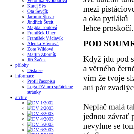
Veronika Svobodová
Karel Sýs
mezi pistáciov
Ota Ševčík
a oka pytláků
Jaromír Šlosar
Jindřich Štreit
lehce proskočí.
Magda Toulová
František Uher
František Václavík
POD SOUM
Alenka Vávrová
Zora Wildová
Martin Zborník
Když jdu pod 
Jiří Žáček
přílohy
a věrného čern
Diskuse
informace
vím že tvoje s
Profil časopisu
ani pár zvadlý
Loga DV pro spřátelené
stránky
archiv
Neplač malá ta
jednou závrať 
nevyhne se tom