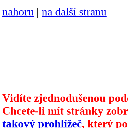
nahoru
|
na další stranu
Divoké víno 100/2019 vyšl
ISSN 1214-6099 /// samozv
104 00 Praha 10, Hájek 88,
redakce@divokevino.cz
//
///
příští číslo Divokého v
Vidíte zjednodušenou pod
Chcete-li mít stránky zobr
takový prohlížeč
, který p