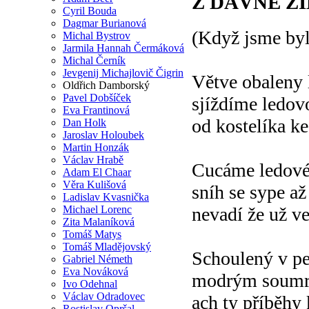
Z DÁVNÉ Z
Cyril Bouda
Dagmar Burianová
(Když jsme byl
Michal Bystrov
Jarmila Hannah Čermáková
Michal Černík
Jevgenij Michajlovič Čigrin
Větve obaleny
Oldřich Damborský
Pavel Dobšíček
sjíždíme ledov
Eva Frantinová
od kostelíka k
Dan Holk
Jaroslav Holoubek
Martin Honzák
Václav Hrabě
Cucáme ledové
Adam El Chaar
Věra Kulišová
sníh se sype a
Ladislav Kvasnička
Michael Lorenc
nevadí že už ve
Zita Malaníková
Tomáš Matys
Tomáš Mladějovský
Schoulený v pe
Gabriel Németh
Eva Nováková
modrým soumra
Ivo Odehnal
Václav Odradovec
ach ty příběhy 
Rostislav Opršal