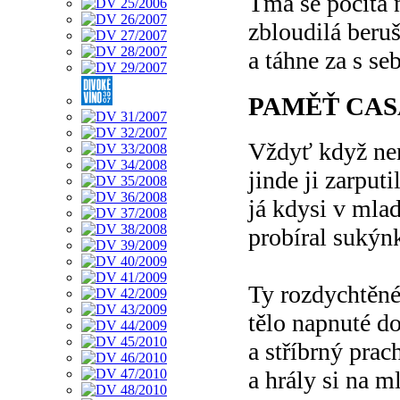
Tma se počítá n
zbloudilá beruš
a táhne za s se
PAMĚŤ CA
Vždyť když ne
jinde ji zarput
já kdysi v mla
probíral sukýn
Ty rozdychtěné
tělo napnuté do
a stříbrný prach
a hrály si na 