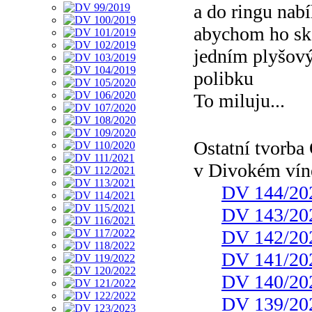
a do ringu nab
abychom ho sko
jedním plyšov
polibku
To miluju...
Ostatní tvorb
v Divokém vín
DV 144/20
DV 143/20
DV 142/20
DV 141/20
DV 140/20
DV 139/20