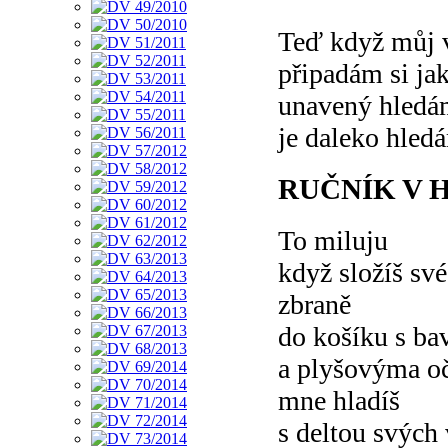
Teď když můj v
připadám si j
unavený hledám
je daleko hledá
RUČNÍK V 
To miluju
když složíš sv
zbraně
do košíku s ba
a plyšovýma o
mne hladíš
s deltou svých 