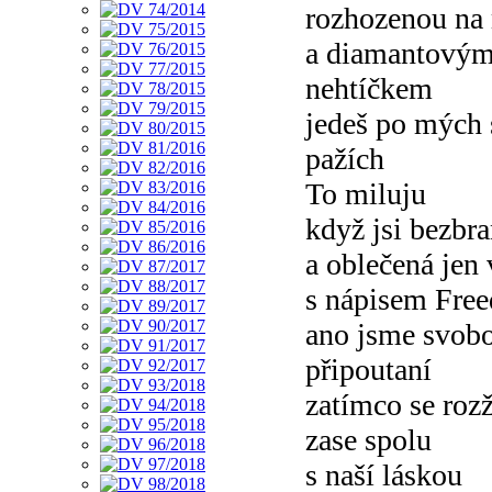
rozhozenou na
a diamantový
nehtíčkem
jedeš po mých
pažích
To miluju
když jsi bezbr
a oblečená jen
s nápisem Fre
ano jsme svobo
připoutaní
zatímco se rozž
zase spolu
s naší láskou