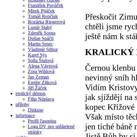
František Pavúček
Mirek Pijáček
Přeskočit Zimu
Tomáš Repčiak
Rozárka Riegerová
chtěli jsme ryc
Lumír Slabý
Zdeněk Sosna
ještě nám k stá
Dušan Spáčil
Martin Srnec
Vladimír Stibor
KRALICKÝ
Karel Sýs
Soňa Štulová
Černou klenbu
Alena Vávrová
Zora Wildová
nevinný sníh h
Jan Zeman
Emilie Zítková
Vidím Kristovy
Jiří Žáček
erotický démon
jak sjíždějí na
Filip Náplava
přílohy
kopec Křížové 
Diskuse
Však místo těc
informace
Profil časopisu
jen tiché báně
Loga DV pro spřátelené
stránky
Jistě Bůh by si