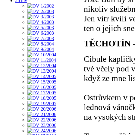
archiv
nikoliv služebn
Jen vítr kvílí 
ten o jejich sn
TĚCHOTÍN 
Cibule kapličk
tvé včely pod 
když ze mne l
Ostrůvkem v p
lednová vánoč
na vysokých s