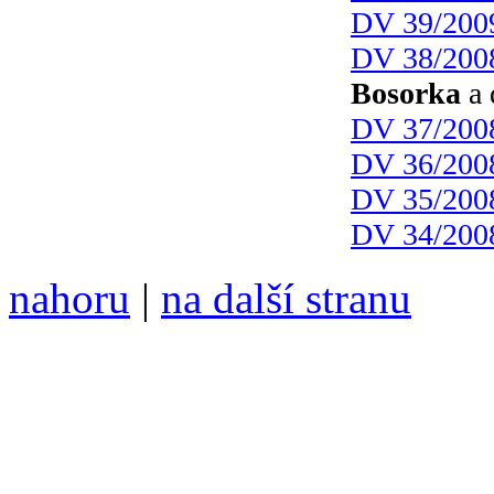
DV 39/200
DV 38/200
Bosorka
a 
DV 37/200
DV 36/200
DV 35/200
DV 34/200
nahoru
|
na další stranu
Divoké víno 75/2014 vyšlo
6099 /// samozvaný šéfreda
104 00 Praha 10, Hájek 88,