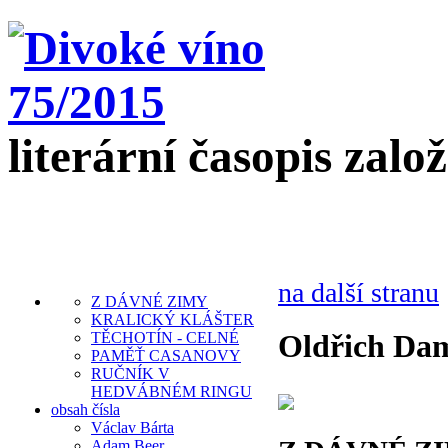
literární časopis zalo
na další stranu
Z DÁVNÉ ZIMY
KRALICKÝ KLÁŠTER
Oldřich Da
TĚCHOTÍN - CELNÉ
PAMĚŤ CASANOVY
RUČNÍK V
HEDVÁBNÉM RINGU
obsah čísla
Václav Bárta
Adam Beer