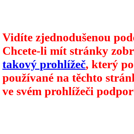
redakce@divokevino.cz
//
///
příští číslo Divokého v
Vidíte zjednodušenou pod
Chcete-li mít stránky zobr
takový prohlížeč
, který p
používané na těchto strán
ve svém prohlížeči podpor