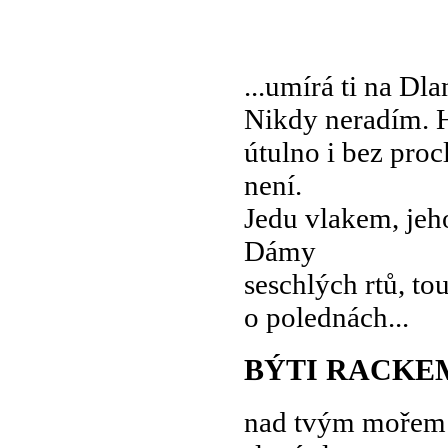
...umírá ti na Dl
Nikdy neradím. H
útulno i bez proc
není.
Jedu vlakem, jeho
Dámy
seschlých rtů, to
o polednách...
BÝTI RACKE
nad tvým mořem