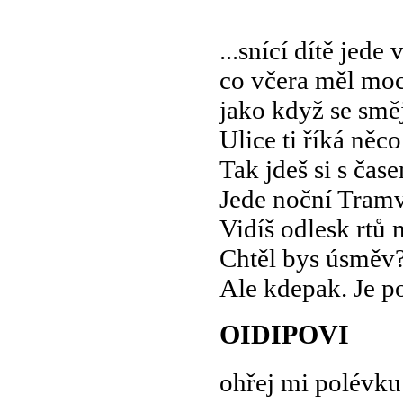
...snící dítě jede
co včera měl moc 
jako když se smě
Ulice ti říká něc
Tak jdeš si s čas
Jede noční Tramv
Vidíš odlesk rtů n
Chtěl bys úsměv
Ale kdepak. Je p
OIDIPOVI
ohřej mi polévku