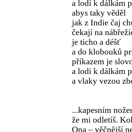
a lodí k dálkám p
abys taky věděl
jak z Indie čaj c
čekají na nábřeží
je ticho a déšť
a do klobouků pr
příkazem je slov
a lodi k dálkám p
a vlaky vezou zb
...kapesním nože
že mi odletíš. Ko
Ona – věčnější n