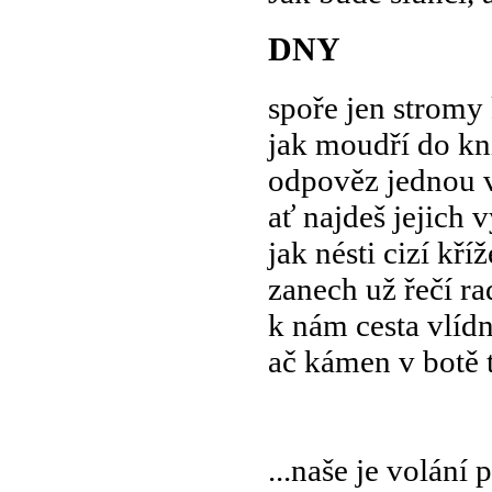
DNY
spoře jen stromy
jak moudří do kni
odpověz jednou 
ať najdeš jejich v
jak nésti cizí kříž
zanech už řečí ra
k nám cesta vlíd
ač kámen v botě t
...naše je volání