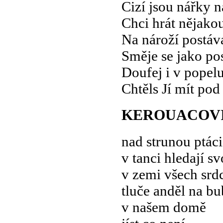
Cizí jsou nářky n
Chci hrát nějako
Na nároží postáv
Směje se jako pos
Doufej i v popelu
Chtěls Jí mít pod 
KEROUACOV
nad strunou ptáci
v tanci hledají s
v zemi všech srd
tluče anděl na b
v našem domě