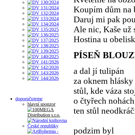
Koupím dům na b
Daruj mi pak pou
Ale nic, Kaše už s
Hostina u obelisk
PÍSEŇ BLOU
a dal jí tulipán
za oknem hlásky 
stůl, kde váza sto
o čtyřech nohách
doporučujeme
hlavní sponzor
ten stůl neodkráč
podzim byl