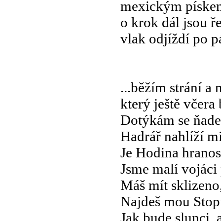
mexickým pískem
o krok dál jsou ř
vlak odjíždí po p
...běžím strání a
který ještě včera
Dotýkám se ňader
Hadrář nahlíží mi
Je Hodina hranost
Jsme malí vojáci
Máš mít sklizeno
Najdeš mou Stopu
Jak bude slunci, a