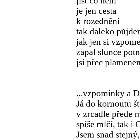
jíst co není
je jen cesta
k rozednění
tak daleko půjd
jak jen si vzpo
zapal slunce pot
jsi přec plamene
...vzpomínky a D
Já do kornoutu ště
v zrcadle přede 
spíše mlčí, tak i
Jsem snad stejný,