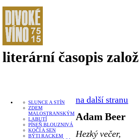
literární časopis zalo
na další stranu
SLUNCE A STÍN
ZDEM
MALOSTRANSKÝM
Adam Beer
LABUTÍ
PÍSEŇ BLOUZNIVÁ
KOČÍ A SEN
Hezký večer,
BÝTI RACKEM