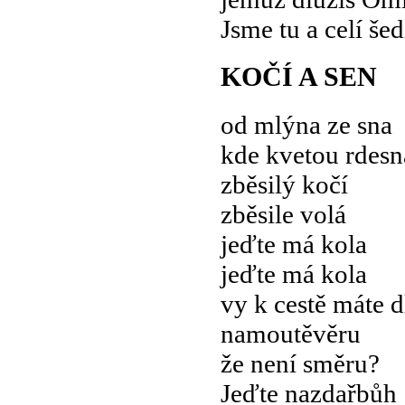
Jsme tu a celí še
KOČÍ A SEN
od mlýna ze sna
kde kvetou rdesn
zběsilý kočí
zběsile volá
jeďte má kola
jeďte má kola
vy k cestě máte 
namoutěvěru
že není směru?
Jeďte nazdařbůh