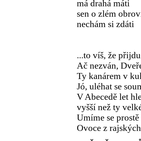
má drahá máti
sen o zlém obrov
nechám si zdáti
...to víš, že přijdu
Ač nezván, Dveře
Ty kanárem v kul
Jó, uléhat se so
V Abecedě let hl
vyšší než ty ve
Umíme se prostě 
Ovoce z rajských 