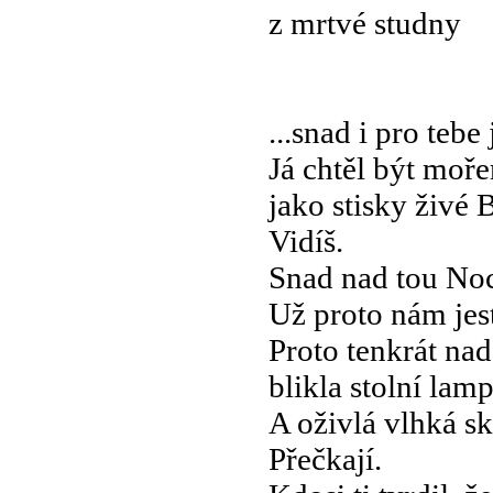
z mrtvé studny
...snad i pro te
Já chtěl být moř
jako stisky živé 
Vidíš.
Snad nad tou Noc
Už proto nám jes
Proto tenkrát na
blikla stolní lamp
A oživlá vlhká sk
Přečkají.