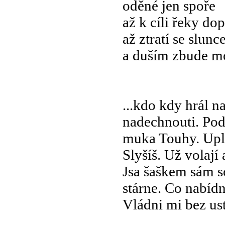
oděné jen spoře
až k cíli řeky dop
až ztratí se slunc
a duším zbude m
...kdo kdy hrál n
nadechnouti. Pod
muka Touhy. Uple
Slyšíš. Už volají
Jsa šaškem sám so
stárne. Co nabídn
Vládni mi bez ust