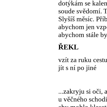
dotýkám se kalend
soude svědomí. T
Slyšíš měsíc. Pří
abychom jen vzp
abychom stále byl
ŘEKL
vzít za ruku cest
jít s ní po jiné
...zakryju si oči,
u věčného schodiš