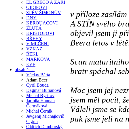
EL GRECO A ZÁŘÍ
OIDIPOVI
v příloze zasílám
ZPĚV ŠIMONŮV
DNY
A STÍN svého brat
KEROUACOVI
ŽLUTÁ
objevil jsem ji p
KRIŠTOFOVI
BŘEHY
Beera letos v létě
V MLČENÍ
VZKAZ
ŘEKL
MARKOVA
Scan maturitního 
EVĚ
bratr spáchal se
obsah čísla
Václav Bárta
Adam Beer
Cyril Bouda
Moc jsem jej nezn
Dagmar Burianová
Michal Bystrov
jsem měl pocit, 
Jarmila Hannah
Čermáková
Váleli jsme se kd
Michal Černík
Jevgenij Michajlovič
pak jsme jeli na n
Čigrin
Oldřich Damborský