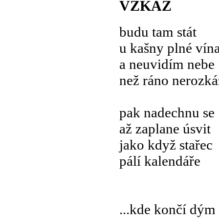
VZKAZ
budu tam stát
u kašny plné vín
a neuvidím nebe
než ráno nerozká
pak nadechnu se
až zaplane úsvit
jako když stařec
pálí kalendáře
...kde končí dým