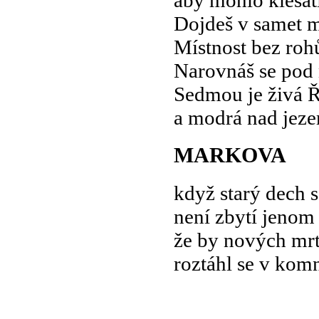
aby mohlo klesati
Dojdeš v samet mí
Místnost bez rohů 
Narovnáš se pod n
Sedmou je živá Ř
a modrá nad jezem
MARKOVA
když starý dech s
není zbytí jenom
že by nových mr
roztáhl se v kom