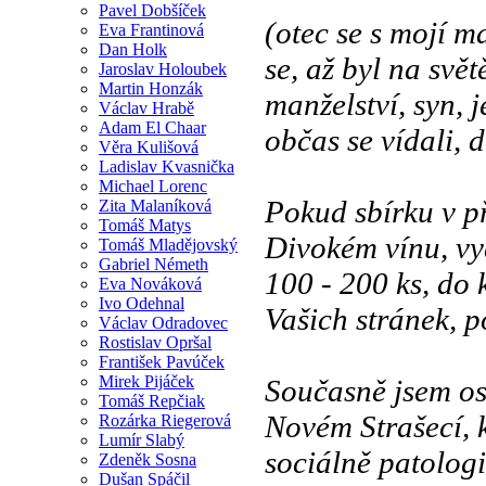
Pavel Dobšíček
(otec se s mojí m
Eva Frantinová
Dan Holk
se, až byl na svě
Jaroslav Holoubek
Martin Honzák
manželství, syn, j
Václav Hrabě
Adam El Chaar
občas se vídali, 
Věra Kulišová
Ladislav Kvasnička
Michael Lorenc
Pokud sbírku v p
Zita Malaníková
Tomáš Matys
Divokém vínu, vy
Tomáš Mladějovský
Gabriel Németh
100 - 200 ks, do 
Eva Nováková
Ivo Odehnal
Vašich stránek, p
Václav Odradovec
Rostislav Opršal
František Pavúček
Mirek Pijáček
Současně jsem os
Tomáš Repčiak
Novém Strašecí, 
Rozárka Riegerová
Lumír Slabý
sociálně patologi
Zdeněk Sosna
Dušan Spáčil