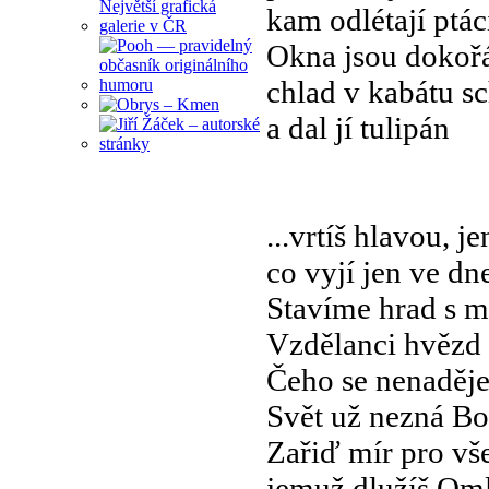
kam odlétají ptác
Okna jsou dokoř
chlad v kabátu s
a dal jí tulipán
...vrtíš hlavou, j
co vyjí jen ve d
Stavíme hrad s mi
Vzdělanci hvězd 
Čeho se nenaděješ
Svět už nezná Bo
Zařiď mír pro v
jemuž dlužíš Oml