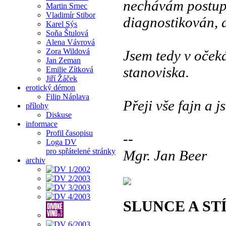
nechávám postupn
Martin Srnec
Vladimír Stibor
diagnostikován, d
Karel Sýs
Soňa Štulová
Alena Vávrová
Zora Wildová
Jsem tedy v oček
Jan Zeman
stanoviska.
Emilie Zítková
Jiří Žáček
erotický démon
Filip Náplava
Přeji vše fajn a 
přílohy
Diskuse
informace
Profil časopisu
--
Loga DV
pro spřátelené stránky
Mgr. Jan Beer
archiv
SLUNCE A ST