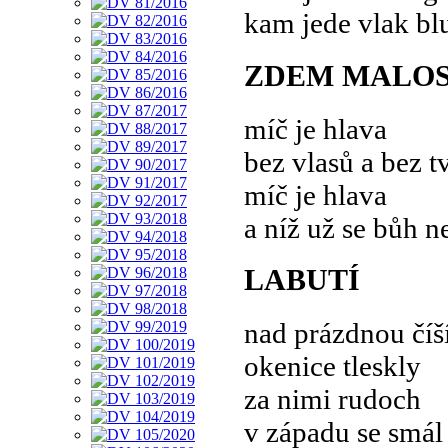
kam jede vlak blu
ZDEM MALO
míč je hlava
bez vlasů a bez t
míč je hlava
a níž už se bůh n
LABUTÍ
nad prázdnou číš
okenice tleskly
za nimi rudoch
v západu se smál