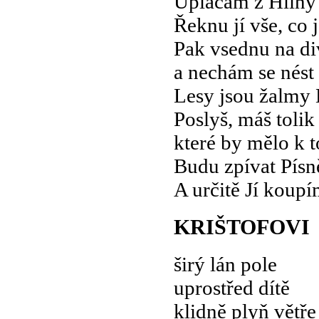
Uplácám z Hlíny 
Řeknu jí vše, co 
Pak vsednu na d
a nechám se nést 
Lesy jsou žalmy 
Poslyš, máš tolik 
které by mělo k t
Budu zpívat Písně
A určitě Jí koupí
KRIŠTOFOVI
širý lán pole
uprostřed dítě
klidně plyň větře