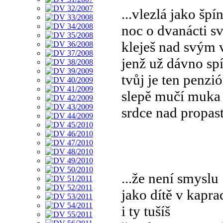
...vlezlá jako špí
noc o dvanácti sv
kleješ nad svým
jenž už dávno sp
tvůj je ten penzi
slepě mučí muka
srdce nad propast
...že není smyslu
jako dítě v kapra
i ty tušíš