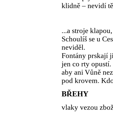
klidně – nevidí t
...a stroje klapou
Schoulíš se u Ces
neviděl.
Fontány prskají j
jen co rty opustí.
aby ani Vůně nez
pod krovem. Kdo v
BŘEHY
vlaky vezou zbož