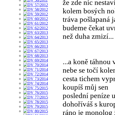
že zde nic nestav
kolem bosých n
tráva pošlapaná 
budeme čekat uvn
než duha zmizí...
...a koně táhnou 
nebe se točí kol
cesta tichem vypr
koupíš můj sen
poslední peníze u
dohoříváš s kuro
ráno je monolog 