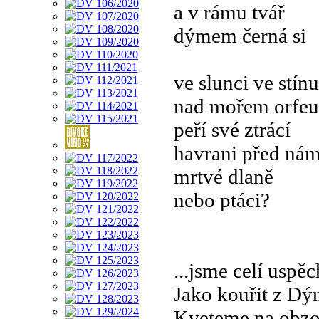
a v rámu tvář
dýmem černá si
ve slunci ve stínu
nad mořem orfeu
peří své ztrácí
havrani před nám
mrtvé dlaně
nebo ptáci?
...jsme celí uspěc
Jako kouřit z Dý
Kveteme na obzore