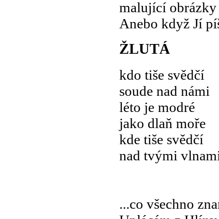
malující obrázky 
Anebo když Jí píš
ŽLUTÁ
kdo tiše svědčí
soude nad námi
léto je modré
jako dlaň moře
kde tiše svědčí
nad tvými vlnam
...co všechno zn