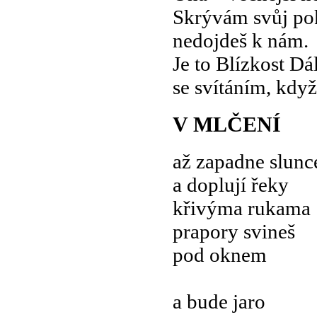
Skrývám svůj pok
nedojdeš k nám.
Je to Blízkost Dá
se svítáním, když 
V MLČENÍ
až zapadne slunc
a doplují řeky
křivýma rukama
prapory svineš
pod oknem
a bude jaro