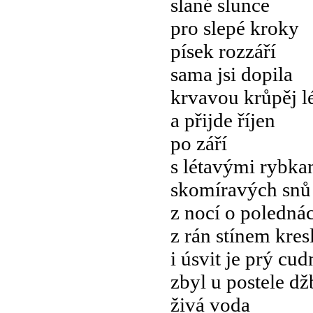
slané slunce
pro slepé kroky
písek rozzáří
sama jsi dopila
krvavou krůpěj l
a přijde říjen
po září
s létavými rybka
skomíravých snů
z nocí o poledná
z rán stínem kre
i úsvit je prý cu
zbyl u postele d
živá voda