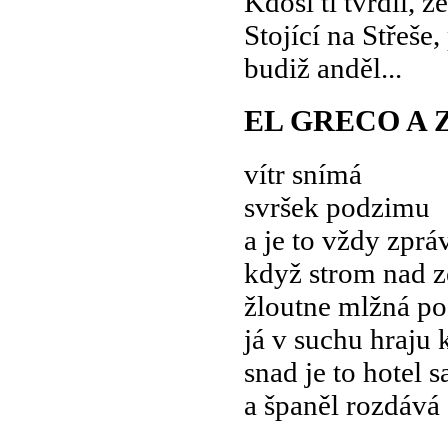
Kdosi ti tvrdil, ž
Stojící na Střeše,
budiž anděl...
EL GRECO A 
vítr snímá
svršek podzimu
a je to vždy zprá
když strom nad 
žloutne mlžná po
já v suchu hraju 
snad je to hotel 
a španěl rozdává