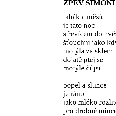
ZPĚV ŠIMON
tabák a měsíc
je tato noc
střevícem do hvě
šťouchni jako kd
motýla za sklem
dojatě ptej se
motýle čí jsi
popel a slunce
je ráno
jako mléko rozlit
pro drobné mince