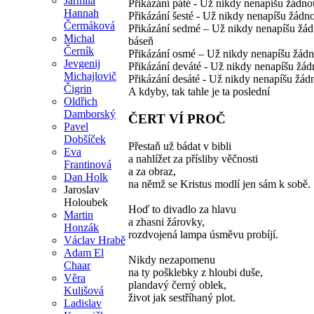
Jarmila
Přikázání páté - Už nikdy nenapíšu žádno
Hannah
Přikázání šesté - Už nikdy nenapíšu žádn
Čermáková
Přikázání sedmé – Už nikdy nenapíšu žá
Michal
báseň
Černík
Přikázání osmé – Už nikdy nenapíšu žád
Jevgenij
Přikázání deváté - Už nikdy nenapíšu žá
Michajlovič
Přikázání desáté - Už nikdy nenapíšu žád
Čigrin
A kdyby, tak tahle je ta poslední
Oldřich
Damborský
ČERT VÍ PROČ
Pavel
Dobšíček
Přestaň už bádat v bibli
Eva
a nahlížet za přísliby věčnosti
Frantinová
a za obraz,
Dan Holk
na němž se Kristus modlí jen sám k sobě.
Jaroslav
Holoubek
Hoď to divadlo za hlavu
Martin
a zhasni žárovky,
Honzák
rozdvojená lampa úsměvu probíjí.
Václav Hrabě
Adam El
Nikdy nezapomenu
Chaar
na ty pošklebky z hloubi duše,
Věra
plandavý černý oblek,
Kulišová
život jak sestříhaný plot.
Ladislav