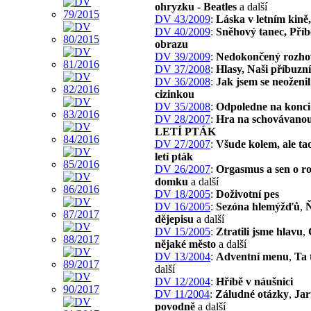
ohryzku - Beatles
a další
DV 43/2009
:
Láska v letním kině,
DV 40/2009
:
Sněhový tanec, Pří
obrazu
DV 39/2009
:
Nedokončený rozho
DV 37/2008
:
Hlasy, Naši příbuzní
DV 36/2008
:
Jak jsem se neoženil
cizinkou
DV 35/2008
:
Odpoledne na konci
DV 28/2007
:
Hra na schovávano
LETÍ PTÁK
DV 27/2007
:
Všude kolem, ale ta
letí pták
DV 26/2007
:
Orgasmus a sen o r
domku
a další
DV 18/2005
:
Doživotní pes
DV 16/2005
:
Sezóna hlemýžďů
,
Ň
dějepisu
a další
DV 15/2005
:
Ztratili jsme hlavu
,
nějaké město
a další
DV 13/2004
:
Adventní menu
,
Ta 
další
DV 12/2004
:
Hříbě v náušnici
DV 11/2004
:
Záludné otázky
,
Jar
povodně
a další