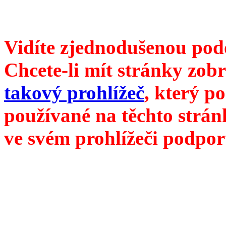
///
příští číslo Divokého v
Vidíte zjednodušenou pod
Chcete-li mít stránky zobr
takový prohlížeč
, který p
používané na těchto strán
ve svém prohlížeči podpor