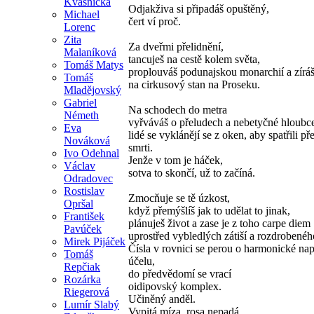
Kvasnička
Odjakživa si připadáš opuštěný,
Michael
čert ví proč.
Lorenc
Zita
Za dveřmi přelidnění,
Malaníková
tancuješ na cestě kolem světa,
Tomáš Matys
proplouváš podunajskou monarchií a zírá
Tomáš
na cirkusový stan na Proseku.
Mladějovský
Gabriel
Na schodech do metra
Németh
vyřváváš o přeludech a nebetyčné hloubc
Eva
lidé se vyklánějí se z oken, aby spatřili př
Nováková
smrti.
Ivo Odehnal
Jenže v tom je háček,
Václav
sotva to skončí, už to začíná.
Odradovec
Rostislav
Zmocňuje se tě úzkost,
Opršal
když přemýšlíš jak to udělat to jinak,
František
plánuješ život a zase je z toho carpe diem
Pavúček
uprostřed vybledlých zátiší a rozdrobenéh
Mirek Pijáček
Čísla v rovnici se perou o harmonické nap
Tomáš
účelu,
Repčiak
do předvědomí se vrací
Rozárka
oidipovský komplex.
Riegerová
Učiněný anděl.
Lumír Slabý
Vypitá míza, rosa nepadá,