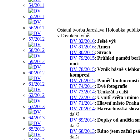
Ostatní tvorba Jaroslava Holoubka publi
v Divokém víně:
DV 82/2016
:
Ještě výš
DV 81/2016
:
Amen
DV 80/2015
:
Strach
DV 79/2015
:
Průhled pamětí berl
noci
DV 78/2015
:
Vznik básně s lehko
kompresí
DV 76/2015
:
Paměť budoucnosti
DV 74/2014
:
Dvě fotografie
DV 73/2014
:
Tenkrát
a další
DV 72/2014
:
Uvnitř světa i mimo
DV 71/2014
:
Hlavní město Praha
DV 70/2014
:
Harrachovská slova
další
DV 69/2014
:
Dopisy od anděla sm
další
DV 68/2013
:
Ráno jsem začal psá
další