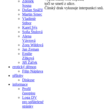
Zdeněk
točí se smetí z ulice.
Sosna
Čínský drak vykusuje interpunkci snů.
Dušan Spáčil
Martin Srnec
Vladimír
Stibor
Karel Sýs
Soňa Štulová
Alena
Vávrová
Zora Wildová
Jan Zeman
Emilie
Zítková
Jiří Žáček
erotický démon
Filip Náplava
přílohy
Diskuse
informace
Profil
časopisu
Loga DV
pro spřátelené
stránky