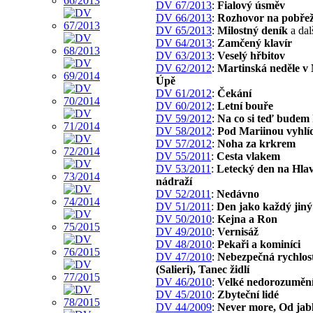
DV 67/2013
:
Fialový úsměv
DV 66/2013
:
Rozhovor na pobřež
DV 65/2013
:
Milostný deník
a dal
DV 64/2013
:
Zamčený klavír
DV 63/2013
:
Veselý hřbitov
DV 62/2012
:
Martinská neděle v
Úpě
DV 61/2012
:
Čekání
DV 60/2012
:
Letní bouře
DV 59/2012
:
Na co si teď budem 
DV 58/2012
:
Pod Mariinou vyhlí
DV 57/2012
:
Noha za krkrem
DV 55/2011
:
Cesta vlakem
DV 53/2011
:
Letecký den na Hla
nádraží
DV 52/2011
:
Nedávno
DV 51/2011
:
Den jako každý jiný
DV 50/2010
:
Kejna a Ron
DV 49/2010
:
Vernisáž
DV 48/2010
:
Pekaři a kominíci
DV 47/2010
:
Nebezpečná rychlos
(Salieri), Tanec židlí
DV 46/2010
:
Velké nedorozuměn
DV 45/2010
:
Zbyteční lidé
DV 44/2009
:
Never more, Od jab