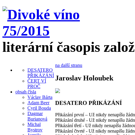
literární časopis zalo
na další stranu
DESATERO
PŘIKÁZÁNÍ
Jaroslav Holoubek
ČERT VÍ
PROČ
obsah čísla
Václav Bárta
DESATERO PŘIKÁZÁNÍ
Adam Beer
Cyril Bouda
Dagmar
Přikázání první – Už nikdy nenapíšu žád
Burianová
Přikázání druhé - Už nikdy nenapíšu žád
Michal
Přikázání třetí - Už nikdy nenapíšu žádno
Bystrov
Přikázání čtvrté - Už nikdy nenapíšu žád