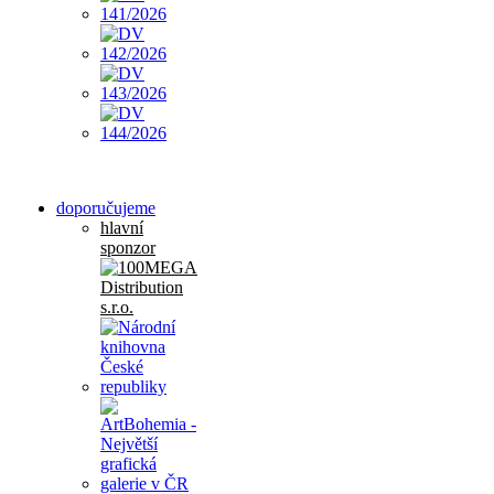
doporučujeme
hlavní
sponzor