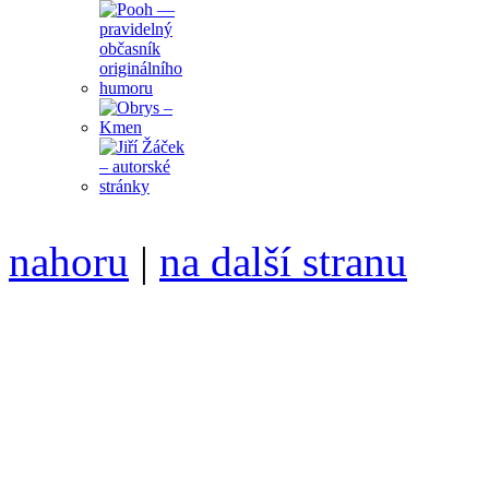
nahoru
|
na další stranu
Divoké víno 75/2014 vyšlo
6099 /// samozvaný šéfreda
104 00 Praha 10, Hájek 88,
redakce@divokevino.cz
//