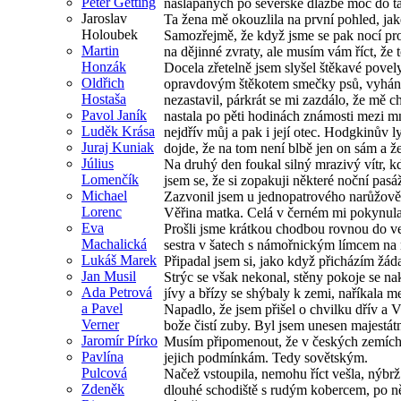
Peter Getting
našlapaných po severské dlažbě moc do ta
Jaroslav
Ta žena mě okouzlila na první pohled, jaké
Holoubek
Samozřejmě, že když jsme se pak nocí proc
Martin
na dějinné zvraty, ale musím vám říct, že 
Honzák
Docela zřetelně jsem slyšel štěkavé povely
Oldřich
opravdovým štěkotem smečky psů, vyhánějí
Hostaša
nezastavil, párkrát se mi zazdálo, že mě c
Pavol Janík
nastala po pěti hodinách známosti mezi m
Luděk Krása
nejdřív můj a pak i její otec. Hodgkinův
Juraj Kuniak
dojde, že na tom není blbě jen on sám a že
Július
Na druhý den foukal silný mrazivý vítr, k
Lomenčík
jsem se, že si zopakuji některé noční pasá
Michael
Zazvonil jsem u jednopatrového narůžověl
Lorenc
Věřina matka. Celá v černém mi pokynula s
Eva
Prošli jsme krátkou chodbou rovnou do ve
Machalická
sestra v šatech s námořnickým límcem na
Lukáš Marek
Připadal jsem si, jako když přicházím žádat
Jan Musil
Strýc se však nekonal, stěny pokoje se nak
Ada Petrová
jívy a břízy se shýbaly k zemi, naříkala me
a Pavel
Napadlo, že jsem přišel o chvilku dřív a 
Verner
bože čistí zuby. Byl jsem unesen majestátn
Jaromír Pírko
Musím připomenout, že v českých zemích zu
Pavlína
jejich podmínkám. Tedy sovětským.
Pulcová
Načež vstoupila, nemohu říct vešla, nýbrž
Zdeněk
dlouhé schodiště s rudým kobercem, po n