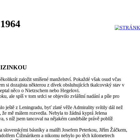
 1964
CIZINKOU
kolikrát založit smíšené manželství. Pokaždé však osud včas
em si dozajista některou z dívek obsluhujících tkalcovský stav v
šeptal něco o Nietzschem nebo Hegelovi.
u, ale spíš v tom srdci se objevilo zvláštní nadání a píle pro
lo ještě z Leningradu, byť zlaté věže Admirality svítily dál než
l, že mě málem rozvedla. Nebyla to žádná kyprá Jelena
a, s níž jsem tancoval na nějakém candrbále právě poblíž
 a slovenskými básníky a malíři Josefem Peterkou, Jiřím Žáčkem,
dolfem Čižmárikem a nikomu nebylo po těch kilometrech