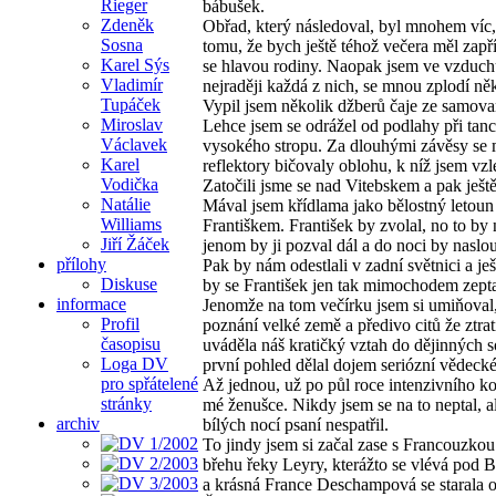
Rieger
bábušek.
Zdeněk
Obřad, který následoval, byl mnohem víc,
Sosna
tomu, že bych ještě téhož večera měl zapří
Karel Sýs
se hlavou rodiny. Naopak jsem ve vzduchu
Vladimír
nejraději každá z nich, se mnou zplodí něk
Tupáček
Vypil jsem několik džberů čaje ze samovar
Miroslav
Lehce jsem se odrážel od podlahy při tanci
Václavek
vysokého stropu. Za dlouhými závěsy se mí
Karel
reflektory bičovaly oblohu, k níž jsem vzl
Vodička
Zatočili jsme se nad Vitebskem a pak ješ
Natálie
Mával jsem křídlama jako bělostný letou
Williams
Františkem. František by zvolal, no to by
Jiří Žáček
jenom by ji pozval dál a do noci by naslou
přílohy
Pak by nám odestlali v zadní světnici a je
Diskuse
by se František jen tak mimochodem zepta
informace
Jenomže na tom večírku jsem si umiňoval,
Profil
poznání velké země a předivo citů že ztra
časopisu
uváděla náš kratičký vztah do dějinných s
Loga DV
první pohled dělal dojem seriózní vědeck
pro spřátelené
Až jednou, už po půl roce intenzivního k
stránky
mé ženušce. Nikdy jsem se na to neptal, a
archiv
bílých nocí psaní nespatřil.
To jindy jsem si začal zase s Francouzkou
břehu řeky Leyry, kterážto se vlévá pod 
a krásná France Deschampová se starala o