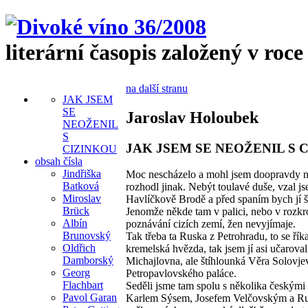
literární časopis založený v roce
na další stranu
JAK JSEM
SE
Jaroslav Holoubek
NEOŽENIL
S
JAK JSEM SE NEOŽENIL S 
CIZINKOU
obsah čísla
Jindřiška
Moc nescházelo a mohl jsem doopravdy ně
Batková
rozhodl jinak. Nebýt toulavé duše, vzal js
Miroslav
Havlíčkově Brodě a před spaním bych jí 
Brück
Jenomže někde tam v palici, nebo v rozkrok
Albín
poznávání cizích zemí, žen nevyjímaje.
Brunovský
Tak třeba ta Ruska z Petrohradu, to se říka
Oldřich
kremelská hvězda, tak jsem jí asi učarova
Damborský
Michajlovna, ale štíhlounká Věra Solovjev
Georg
Petropavlovského paláce.
Flachbart
Seděli jsme tam spolu s několika českými
Pavol Garan
Karlem Sýsem, Josefem Velčovským a Ru