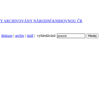
diskuze
|
archiv
|
tiráž
| vyhledávání: