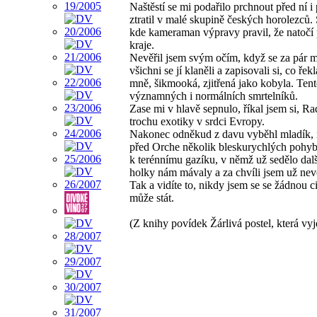
Naštěstí se mi podařilo prchnout před ní i
ztratil v malé skupině českých horolezců. 
kde kameraman výpravy pravil, že natočí
kraje.
Nevěřil jsem svým očím, když se za pár 
všichni se jí klaněli a zapisovali si, co řek
mně, šikmooká, zjitřená jako kobyla. Ten
významných i normálních smrtelníků.
Zase mi v hlavě sepnulo, říkal jsem si, R
trochu exotiky v srdci Evropy.
Nakonec odněkud z davu vyběhl mladík, n
před Orche několik bleskurychlých pohybů r
k terénnímu gazíku, v němž už sedělo dalš
holky nám mávaly a za chvíli jsem už nevěd
Tak a vidíte to, nikdy jsem se se žádnou c
může stát.
(Z knihy povídek Žárlivá postel, která vy