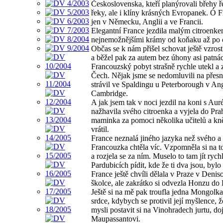
Československa, kteří planýrovali břehy ře
řeky, ale i klíny krásných Evropanek. Ó Fr
jen v Německu, Anglii a ve Francii.
Elegantní France jezdila malým citroenke
nejnemožnějšími krámy od koňaku až po cih
Občas se k nám přišel schovat ještě vzro
a běžel pak za autem bez úhony asi patnác
Francouzský pobyt strašně rychle utekl a zů
Čech. Nějak jsme se nedomluvili na přesné
strávil ve Spaldingu u Peterborough v Ang
Cambridge.
A jak jsem tak v noci jezdil na koni s Aur
nažhavila svého citroenka a vyjela do Pr
maminka za pomoci několika učitelů a kněze
vrátil.
France neznalá jiného jazyka než svého a 
Francouzka chtěla víc. Vzpomněla si na t
a rozjela se za ním. Muselo to tam jít ryc
Pardubicích pídit, kde že ti dva jsou, byl
France ještě chvíli dělala v Praze v Denis
školce, ale zakrátko si odvezla Honzu do 
Ještě si na mě pak troufla jedna Mongolka
srdce, kdybych se protivil její myšlence,
mysli postavit si na Vinohradech jurtu, d
Maupassantovi.