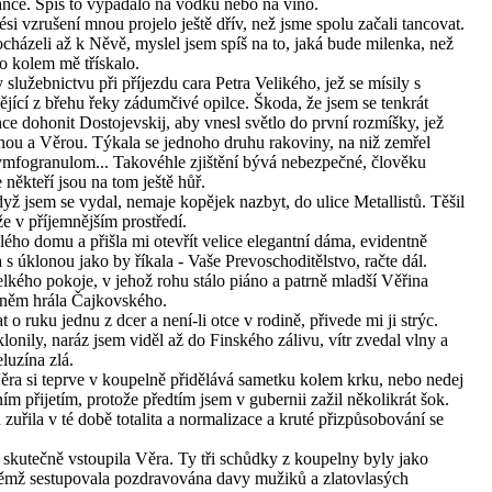
nce. Spíš to vypadalo na vodku nebo na víno.
si vzrušení mnou projelo ještě dřív, než jsme spolu začali tancovat.
házeli až k Něvě, myslel jsem spíš na to, jaká bude milenka, než
to kolem mě třískalo.
 služebnictvu při příjezdu cara Petra Velikého, jež se mísily s
cí z břehu řeky zádumčivé opilce. Škoda, že jsem se tenkrát
hce dohonit Dostojevskij, aby vnesl světlo do první rozmíšky, jež
nou a Věrou. Týkala se jednoho druhu rakoviny, na niž zemřel
 lymfogranulom... Takovéhle zjištění bývá nebezpečné, člověku
 někteří jsou na tom ještě hůř.
dyž jsem se vydal, nemaje kopějek nazbyt, do ulice Metallistů. Těšil
že v příjemnějším prostředí.
ého domu a přišla mi otevřít velice elegantní dáma, evidentně
 úklonou jako by říkala - Vaše Prevoschoditělstvo, račte dál.
lkého pokoje, v jehož rohu stálo piáno a patrně mladší Věřina
 něm hrála Čajkovského.
 o ruku jednu z dcer a není-li otce v rodině, přivede mi ji strýc.
lonily, naráz jsem viděl až do Finského zálivu, vítr zvedal vlny a
luzína zlá.
Věra si teprve v koupelně přidělává sametku kolem krku, nebo nedej
ím přijetím, protože předtím jsem v gubernii zažil několikrát šok.
řila v té době totalita a normalizace a kruté přizpůsobování se
 skutečně vstoupila Věra. Ty tři schůdky z koupelny byly jako
ěmž sestupovala pozdravována davy mužiků a zlatovlasých