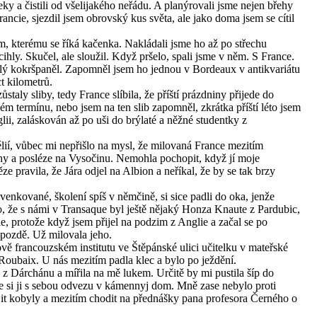
ky a čistili od všelijakého neřádu. A planýrovali jsme nejen břehy
ancie, sjezdil jsem obrovský kus světa, ale jako doma jsem se cítil
m, kterému se říká kačenka. Nakládali jsme ho až po střechu
ly. Skučel, ale sloužil. Když pršelo, spali jsme v něm. S France.
stlý kokršpaněl. Zapomněl jsem ho jednou v Bordeaux v antikvariátu
t kilometrů.
staly sliby, tedy France slíbila, že příští prázdniny přijede do
m termínu, nebo jsem na ten slib zapomněl, zkrátka příští léto jsem
lii, zaláskován až po uši do brýlaté a něžné studentky z
élií, vůbec mi nepřišlo na mysl, že milovaná France mezitím
ahy a posléze na Vysočinu. Nemohla pochopit, když jí moje
 pravila, že Jára odjel na Albion a neříkal, že by se tak brzy
venkované, školení spíš v němčině, si sice padli do oka, jenže
o, že s námi v Transaque byl ještě nějaký Honza Knaute z Pardubic,
hle, protože když jsem přijel na podzim z Anglie a začal se po
o pozdě. Už milovala jeho.
ově francouzském institutu ve Štěpánské ulici učitelku v mateřské
Roubaix. U nás mezitím padla klec a bylo po ježdění.
 z Dárchánu a mířila na mě lukem. Určitě by mi pustila šíp do
 že si ji s sebou odvezu v kámennyj dom. Mně zase nebylo proti
ojit kobyly a mezitím chodit na přednášky pana profesora Černého o