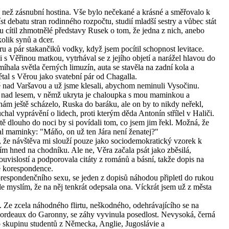
 než zásnubní hostina. Vše bylo nečekané a krásné a směřovalo k
st debatu stran rodinného rozpočtu, studií mladší sestry a vůbec stát
 cítil zhmotnělé představy Rusek o tom, že jedna z nich, anebo
olik synů a dcer.
u a pár stakančiků vodky, když jsem pocítil schopnost levitace.
 s Věřinou matkou, vytrhával se z jejího objetí a narážel hlavou do
hala světla černých limuzín, auta se stavěla na zadní kola a
étal s Věrou jako svatební pár od Chagalla.
tě nad Varšavou a už jsme klesali, abychom neminuli Vysočinu.
n nad lesem, v němž ukryta je chaloupka s mou maminkou a
 nám ještě scházelo, Ruska do baráku, ale on by to nikdy neřekl,
chal vyprávění o lidech, proti kterým děda Antonín střílel v Haliči.
ště dlouho do noci by si povídali tom, co jsem jim řekl. Možná, že
l maminky: "Máňo, on už ten Jára není ženatej?"
 že návštěva mi slouží pouze jako sociodemokratický vzorek k
tím hned na chodníku. Ale ne, Věra začala psát jako zběsilá,
ouvislostí a podporovala citáty z románů a básní, takže dopis na
é korespondence.
orespondenčního sexu, se jeden z dopisů náhodou připletl do rukou
le myslím, že na něj tenkrát odepsala ona. Víckrát jsem už z města
. Ze zcela náhodného flirtu, neškodného, odehrávajícího se na
Bordeaux do Garonny, se záhy vyvinula posedlost. Nevysoká, černá
 skupinu studentů z Německa, Anglie, Jugoslávie a