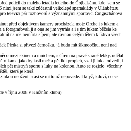
 před policií do malého letadla letícího do Čojbalsánu, kde jsem se
S nimi jsem se také zúčastnil velkolepé spartakiády v Ulánbátaru,
 pro televizi pár rozhovorů s významnými sportovci Čingischánova
minut před objektivem kamery procházela moje Orche i s lukem a
la a fotografovali ji a ona se jim vytrhla a i s tím lukem běžela ke
tokrát na mě nemířila šípem, ale rovnou celým tělem k údivu všech
adek Pletka si přivezl černošku, já budu mít šikmoočku, není nad
ěco mezi skinem a mnichem, s čírem na pravé straně lebky, udělal
ukama jako by tasil meč a pět lidí propích, vzal jí luk a odvedl ji
ích pět mistryň sportu s luky na kolenou. Auto se rozjelo, všechny
ěl, která je která.
izinkou neoženil a asi se mi to už nepovede. I když, kdoví, co se
jde v říjnu 2008 v Knižním klubu)