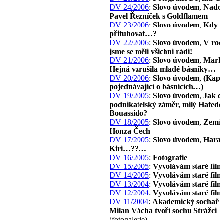
DV 24/2006
:
Slovo úvodem
,
Nadc
Pavel Řezníček s Goldflamem
DV 23/2006
:
Slovo úvodem
,
Kdy 
přituhovat…?
DV 22/2006
:
Slovo úvodem
,
V ro
jsme se měli všichni rádi!
DV 21/2006
:
Slovo úvodem
,
Mark
Hejná vzrušila mladé básníky…
DV 20/2006
:
Slovo úvodem
,
(Kap
pojednávající o básnících…)
DV 19/2005
:
Slovo úvodem
,
Jak 
podnikatelský záměr, milý Hafed
Bouassido?
DV 18/2005
:
Slovo úvodem
,
Zemř
Honza Čech
DV 17/2005
:
Slovo úvodem
,
Har
Kiri…??…
DV 16/2005
:
Fotografie
DV 15/2005
:
Vyvolávám staré fil
DV 14/2005
:
Vyvolávám staré fil
DV 13/2004
:
Vyvolávám staré fil
DV 12/2004
:
Vyvolávám staré fil
DV 11/2004
:
Akademický sochař 
Milan Vácha tvoří sochu Strážci
(fotogalerie)