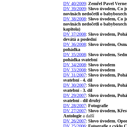
DV 40/2009
:
Zemřel Pavel Verne
DV 39/2009
:
Slovo úvodem, Co js
novinách nedočetli o babyboxech
DV 38/2008
:
Slovo úvodem, Co js
novinách nedočetli o babyboxech 
kapitola)
DV 37/2008
:
Slovo úvodem, Poh
devátá a poslední
DV 36/2008
:
Slovo úvodem, Osm
pohádka
DV 35/2008
:
Slovo úvodem, Sed
pohádka svatební
DV 34/2008
:
Slovo úvodem
DV 33/2008
:
Slovo úvodem
DV 31/2007
:
Slovo úvodem, Poh
svatební - 4. díl
DV 30/2007
:
Slovo úvodem, Poh
svatební - 3. díl
DV 29/2007
:
Slovo úvodem, Poh
svatební - díl druhý
DV 28/2007
:
Fotografie
DV 27/2007
:
Slovo úvodem, Křes
Antologie
a další
DV 26/2007
:
Slovo úvodem
,
Opon
DV 25/2006
:
Fotografie z cyklu 