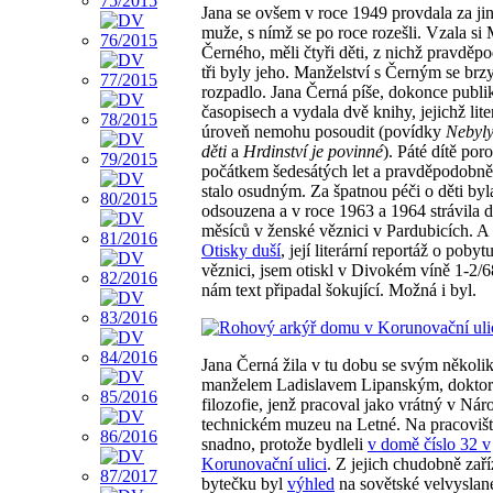
Jana se ovšem v roce 1949 provdala za ji
muže, s nímž se po roce rozešli. Vzala si 
Černého, měli čtyři děti, z nichž pravděp
tři byly jeho. Manželství s Černým se brz
rozpadlo. Jana Černá píše, dokonce publi
časopisech a vydala dvě knihy, jejichž lite
úroveň nemohu posoudit (povídky
Nebyly
děti
a
Hrdinství je povinné
). Páté dítě poro
počátkem šedesátých let a pravděpodobně t
stalo osudným. Za špatnou péči o děti byl
odsouzena a v roce 1963 a 1964 strávila 
měsíců v ženské věznici v Pardubicích. A
Otisky duší
, její literární reportáž o pobyt
věznici, jsem otiskl v Divokém víně 1-2/
nám text připadal šokující. Možná i byl.
Jana Černá žila v tu dobu se svým několi
manželem Ladislavem Lipanským, dokto
filozofie, jenž pracoval jako vrátný v Ná
technickém muzeu na Letné. Na pracovišt
snadno, protože bydleli
v domě číslo 32 v
Korunovační ulici
. Z jejich chudobně zař
bytečku byl
výhled
na sovětské velvyslane