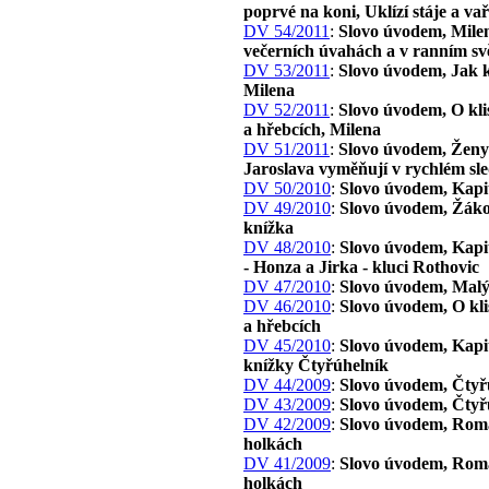
poprvé na koni, Uklízí stáje a va
DV 54/2011
:
Slovo úvodem, Mile
večerních úvahách a v ranním svě
DV 53/2011
:
Slovo úvodem, Jak 
Milena
DV 52/2011
:
Slovo úvodem, O kli
a hřebcích, Milena
DV 51/2011
:
Slovo úvodem, Ženy 
Jaroslava vyměňují v rychlém sl
DV 50/2010
:
Slovo úvodem, Kapi
DV 49/2010
:
Slovo úvodem, Žák
knížka
DV 48/2010
:
Slovo úvodem, Kapit
- Honza a Jirka - kluci Rothovic
DV 47/2010
:
Slovo úvodem, Malý
DV 46/2010
:
Slovo úvodem, O kl
a hřebcích
DV 45/2010
:
Slovo úvodem, Kapit
knížky Čtyřúhelník
DV 44/2009
:
Slovo úvodem, Čtyř
DV 43/2009
:
Slovo úvodem, Čtyř
DV 42/2009
:
Slovo úvodem, Rom
holkách
DV 41/2009
:
Slovo úvodem, Rom
holkách