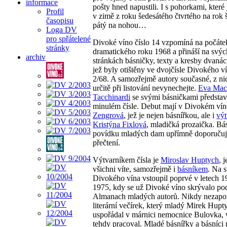
informace
pošty hned napustili. I s pohorkami, které
Profil
v zimě z roku šedesátého čtvrtého na rok 
časopisu
pátý na nohou…
Loga DV
pro spřátelené
Divoké víno číslo 14 vzpomíná na počáte
stránky
dramatického roku 1968 a přináší na svýc
archiv
stránkách básničky, texty a kresby dvanáct
jež byly otištěny ve dvojčísle Divokého v
2/68. A samozřejmě autory současné, z nic
určitě při listování nevynechejte.
Eva Mac
Tacchinardi
se svými básničkami představi
minulém čísle. Debut mají v Divokém ví
Zengrová
, jež je nejen básnířkou, ale i
výt
Kristýna Fixlová
, mladičká prozaička. Bá
povídku mladých dam upřímně doporučuj
přečtení.
Výtvarníkem čísla je
Miroslav Huptych
, 
všichni víte, samozřejmě i
básníkem
. Na 
Divokého vína vstoupil poprvé v letech 1
1975, kdy se už Divoké víno skrývalo p
Almanach mladých autorů. Nikdy nezap
literární večírek, který mladý Mirek Hupt
uspořádal v márnici nemocnice Bulovka, 
tehdy pracoval. Mladé básnířky a básníci r