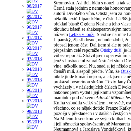
Stromovku. Asi třeli bídu s nouzí, a tak se
Černá stala jedním z nemnoha honorovan
autorů Divokého vína. Otiskl jsem za hono
několik textů Lipanského, v čísle 1-2/68 
překlad básně Ogdena Nashe a jeho vlast
dlouhou báseň se shakespearovským moti
názvem
Lebka v louži
. Snad se na mne L
Lipanský, žije-li dosud, nebude zlobit, že 
přepsal jenom část. Dal jsem si ale tu práci
přepsáním celé reportáže
Otisky duší
, je-
vůbec reportáž. Strávil jsem opisováním t
jenž s ilustracemi zabral šestnáct stran D
vína, několik nocí. Nu, snad si jej někdo z
čtenáři milí, alespoň přečte. Vím, že
Otisk
nikde jinde k mání nejsou, a tak jsem Jan
prokázal posmrtnou službu. Texty Jany Č
vycházely i v následujících číslech Divok
nakonec jsem vydal i její knihu vzpomíne
maminku pod názvem
Adresát Milena Je
Kniha vzbudila velký zájem i ve světě, os
všechno, co se nějak dotklo Franze Kafky
později v překladech i v dalších českých 
Na Milenu Jesenskou ve svých knihách v
i její německá spoluvězenkyně Margareta
Neumannová a Jaroslava Vondráčková, kte