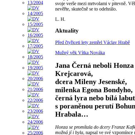
svoje verše mezi mrtvolami v pitevně. Věř
nevěřte, skutečně se to odehrálo.
L. H.
Aktuality
Před čtyřiceti lety zemřel Václav Hrabě
Mužný věk Vítka Nováka
Jana Černá neboli Honza
Krejcarová,
dcera Mileny Jesenské,
milenka Egona Bondyho,
černá lyra nebo bílá labu
s poraněnou perutí Bohu
Hrabala…
Honza se promítala do dcery Franze Kafk
možná jí i byla
, napsal ve své vzpomínce 