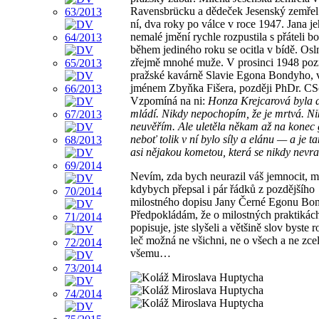
Ravensbrücku a dědeček Jesenský zemřel
ní, dva roky po válce v roce 1947. Jana j
nemalé jmění rychle rozpustila s přáteli 
během jediného roku se ocitla v bídě. Osl
zřejmě mnohé muže. V prosinci 1948 poz
pražské kavárně Slavie Egona Bondyho, 
jménem Zbyňka Fišera, později PhDr. CS
Vzpomíná na ni:
Honza Krejcarová byla 
mládí. Nikdy nepochopím, že je mrtvá. N
neuvěřím. Ale uletěla někam až na konec 
neboť tolik v ní bylo síly a elánu — a je 
asi nějakou kometou, která se nikdy nevra
Nevím, zda bych neurazil váš jemnocit, mil
kdybych přepsal i pár řádků z pozdějšího
milostného dopisu Jany Černé Egonu Bo
Předpokládám, že o milostných praktikách
popisuje, jste slyšeli a většině slov byste 
leč možná ne všichni, ne o všech a ne zce
všemu…