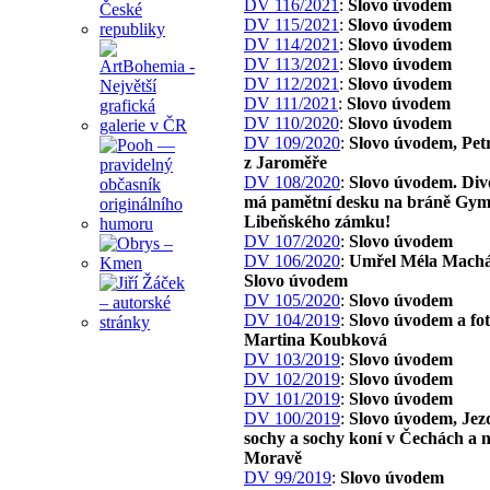
DV 116/2021
:
Slovo úvodem
DV 115/2021
:
Slovo úvodem
DV 114/2021
:
Slovo úvodem
DV 113/2021
:
Slovo úvodem
DV 112/2021
:
Slovo úvodem
DV 111/2021
:
Slovo úvodem
DV 110/2020
:
Slovo úvodem
DV 109/2020
:
Slovo úvodem, Pet
z Jaroměře
DV 108/2020
:
Slovo úvodem. Div
má pamětní desku na bráně Gym
Libeňského zámku!
DV 107/2020
:
Slovo úvodem
DV 106/2020
:
Umřel Méla Machá
Slovo úvodem
DV 105/2020
:
Slovo úvodem
DV 104/2019
:
Slovo úvodem a fo
Martina Koubková
DV 103/2019
:
Slovo úvodem
DV 102/2019
:
Slovo úvodem
DV 101/2019
:
Slovo úvodem
DV 100/2019
:
Slovo úvodem, Jez
sochy a sochy koní v Čechách a 
Moravě
DV 99/2019
:
Slovo úvodem