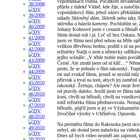
vzpomínkách vrátila. Počátkem devadesát
přijela z daleké Vídně, kde žije, a natočila
vzpomínkový film, jehož název překládá
nálady
Skleněný dům
,
Skleník
nebo taky
S
skleníku a házela kameny
. Pochlubím se,
Johany Kohnové jsem v cenami a filmaři
filmu dostal roli i já. Leč už bez Oskara.
jsem ve filmu nesl před sebou na břiše op
velikou dřevěnou bednu, praštil s ní na p
režisérky Nadji o zem a německy odříkáva
jejího scénáře: „V téhle truhle mám poví
Černé. Ale ztratil jsem od ní klíč…“ Něm
proto, že se jednalo o film rakouský. Trap
mi stal zvukař filmu, jemuž se nezdál mů
přízvuk a trval na tom, abych jej zaměnil 
rakouský. Žertuju, chápete? Ale moje žert
od pravdy daleko. Jezdil jsem ve filmu ta
koni, chvíli na bělouši, chvíli na vraníkovi
totiž režisérka filmu představovala. Nema
bělouše, půjčil jsem si jej ve Výzkumném
živočišné výroby v Uhříněvsi. Opravdu.
Na premiéru filmu do Rakouska jsem sic
nebyl, ale dostal jsem nahrávku na videok
Dnes už bych video neuměl ani zapnout, 