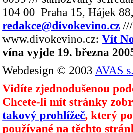
104 00 Praha 15, Hájek 88,
redakce@divokevino.cz
//
www.divokevino.cz:
Vít N
vína vyjde 19. března 200
Webdesign © 2003
AVAS s.
Vidíte zjednodušenou pod
Chcete-li mít stránky zobr
takový prohlížeč
, který p
používané na těchto strán