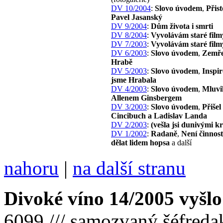
DV 10/2004
:
Slovo úvodem
,
Přist
Pavel Jasanský
DV 9/2004
:
Dům života i smrti
DV 8/2004
:
Vyvolávám staré film
DV 7/2003
:
Vyvolávám staré film
DV 6/2003
:
Slovo úvodem
,
Zemře
Hrabě
DV 5/2003
:
Slovo úvodem
,
Inspir
jsme Hrabala
DV 4/2003
:
Slovo úvodem
,
Mluvil
Allenem Ginsbergem
DV 3/2003
:
Slovo úvodem
,
Přišel
Cincibuch a Ladislav Landa
DV 2/2003
:
(vešla jsi dunivými 
DV 1/2002
:
Radaně
,
Není činnost
dělat lidem hopsa
a další
nahoru
|
na další stranu
Divoké víno 14/2005 vyšlo
6099 /// samozvaný šéfreda