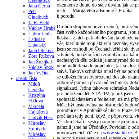
Čerepková
okénkem z domu do stáje dívám, jak se pr
Jana Černá
nich — Margaretka a Bonnie´s Froňka — 
Petr
k porodu.
Cincibuch
T. R. Field
Druhou skupinou novorozenců, jimž věnu
Václav Hrabě
část svého každodenního programu, jsou 
Lubor Jeník
lidská a z nich pak především ta odložená.
Ladislav
vás, kteří tuhle moji aktivitu neznáte, vysv
Lipanský
jsem se rozhodl po Čechách zřídit síť dvac
Jana Oličová
schránek umožňujících zoufalým matkám
Zora Růžová
nechtěných dětí odložit je anonymně do s
Jan Šmejkal
neodhodit třeba do popelnice, jak se dost 
Václav Špok
stává. Taková schránka musí být na porod
Jan Vyčítal
se odloženému novorozenci dostalo okam
obsah čísla
odborné pomoci přivolané technicky dok
Miloň
signalizací. Jednu takovou schránku Nada
Čepelka
pro odložené děti STATIM, jehož jsem
Kristýna
spoluzakladatelem a ředitelem, už má při
Fixlová
Měla být instalována na historické budo
Marcela
porodnice“ v Apolinářské ulici v Praze. Pt
Hajtášová
proč tam tedy není, když je připravená, vi
Ludvík Hess
Všichni lékaři i sestry porodnice jsou pro,
Miroslav
narazili jsme na Úředníky. Povídání o od
Huptych
novorozencích čtěte na
www.statim.cz
. A
Miroslav
ta hotová nenainstalovaná schránka, která