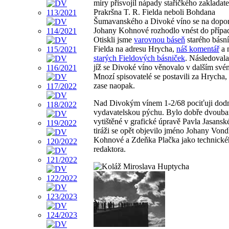
míry přisvojil nápady stařičkého zakladate
Prakršna T. R. Fielda neboli Bohdana
Šumavanského a Divoké víno se na dopo
Johany Kohnové rozhodlo vnést do případ
Otiskli jsme
varovnou báseň
starého básní
Fielda na adresu Hrycha,
náš komentář
a 
starých Fieldových básniček
. Následovala
jíž se Divoké víno věnovalo v dalším svém
Mnozí spisovatelé se postavili za Hrycha
zase naopak.
Nad Divokým vínem 1-2/68 pociťuji dodn
vydavatelskou pýchu. Bylo dobře dvouba
vytištěné v grafické úpravě Pavla Jasans
tiráži se opět objevilo jméno Johany Vond
Kohnové a Zdeňka Plačka jako technick
redaktora.