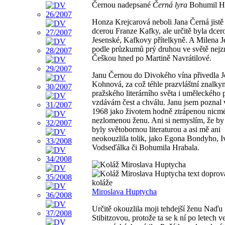
Černou nadepsané
Černá lyra
Bohumil Hr
Honza Krejcarová neboli Jana Černá jistě
dcerou Franze Kafky, ale určitě byla dce
Jesenské, Kafkovy přítelkyně. A Milena J
podle průzkumů prý druhou ve světě nejz
Češkou hned po Martině Navrátilové.
Janu Černou do Divokého vína přivedla 
Kohnová, za což téhle prazvláštní znalkyn
pražského literárního světa i uměleckého 
vzdávám čest a chválu. Janu jsem poznal 
1968 jako životem hodně ztrápenou nicm
nezlomenou ženu. Ani si nemyslím, že by j
byly světobornou literaturou a asi mě ani
neokouzlila tolik, jako Egona Bondyho, I
Vodseďálka či Bohumila Hrabala.
text doprov
koláže
Miroslava Huptycha
Určitě okouzlila moji tehdejší ženu Naďu
Stibitzovou, protože ta se k ní po letech v