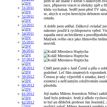
jsem se ale usadil v křesle s dálkovým ov
ruce, připraven vracet si obrázky zpět a fi
klidu vychutnat. Seděl jsem před TV sám,
se, abych si svým hereckým debutem neut
ostudu.
A dobře jsem udělal. Dálkový ovladač js
nakonec použil k rychloposuvu vpřed. Vi
zapadla mezi archiváliemi a pravděpodob
Matýsek svého otce jako filmového hrdin
neuvidí.
Chtěl jsem psát o Janě Černé a píšu o sobě
podobné. Leč film zmatených vzpomínek
Černou je taky výpovědí o zmatku, který 
existencí a nešťastným celoživotním osu
působila.
Její matku Milenu Jesenskou Němci zatkli
Janě bylo jedenáct. Jestli ji někdo vychová
to byl asi dědeček profesor Jan Jesenský
pražský zubař. Milena Jesenská zemřela v