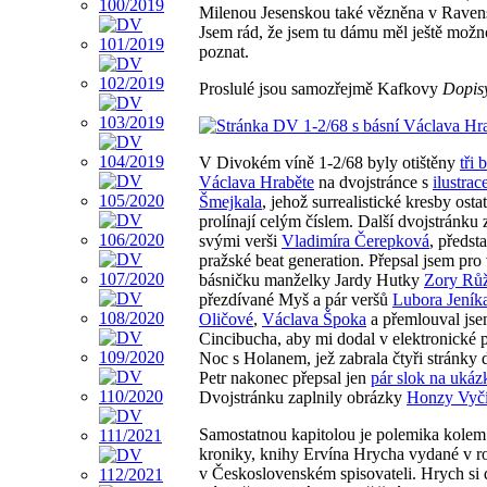
Milenou Jesenskou také vězněna v Raven
Jsem rád, že jsem tu dámu měl ještě možn
poznat.
Proslulé jsou samozřejmě Kafkovy
Dopis
V Divokém víně 1-2/68 byly otištěny
tři 
Václava Hraběte
na dvojstránce s
ilustrac
Šmejkala
, jehož surrealistické kresby osta
prolínají celým číslem. Další dvojstránku 
svými verši
Vladimíra Čerepková
, předst
pražské beat generation. Přepsal jsem pro 
básničku manželky Jardy Hutky
Zory Rů
přezdívané Myš a pár veršů
Lubora Jeník
Oličové
,
Václava Špoka
a přemlouval jse
Cincibucha, aby mi dodal v elektronické
Noc s Holanem, jež zabrala čtyři stránky d
Petr nakonec přepsal jen
pár slok na ukáz
Dvojstránku zaplnily obrázky
Honzy Vyčí
Samostatnou kapitolou je polemika kolem
kroniky, knihy Ervína Hrycha vydané v r
v Československém spisovateli. Hrych si d