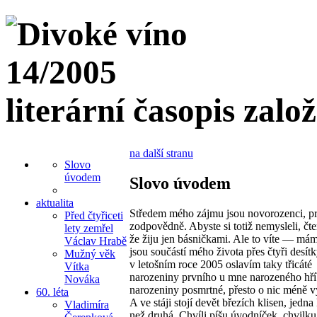
literární časopis zalo
na další stranu
Slovo
úvodem
Slovo úvodem
aktualita
Středem mého zájmu jsou novorozenci, pr
Před čtyřiceti
zodpovědně. Abyste si totiž nemysleli, čten
lety zemřel
že žiju jen básničkami. Ale to víte — mám
Václav Hrabě
jsou součástí mého života přes čtyři desítk
Mužný věk
v letošním roce 2005 oslavím taky třicáté
Vítka
narozeniny prvního u mne narozeného hříb
Nováka
narozeniny posmrtné, přesto o nic méně 
60. léta
A ve stáji stojí devět březích klisen, jedna 
Vladimíra
než druhá. Chvíli píšu úvodníček, chvilku