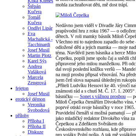
Klika Klimeš
mohla zachraňovat děti, mě dost trápí.
Štěpán
Kučera
Tomáš
Kučera
Nedávno jsem viděl v Divadle Járy Cimr
Ondřej Lipár
prapůvodní hru z roku 1967 — o odlože
Eva
dětech. V roli mamky básník Miloň Čepel
Machalická -
Všechno mi to najednou zapadlo do seb
Tacchinardi
odložené děti a jejich mamka — moje nad
Josef Musil
téma. Navštívil jsem básníka a herce Mil
Martin Plotz
Čepelku, popili jsme spolu čaj a snědli ch
Karel Sýs
připravené jeho milou manželkou. Při od
Andrea
dal svoji poslední knížku veršů — Mandel
Vašáková
na moji prosbu připsal věnování. Na před
Marcela
jsem četl slova napsaná úhledným rukopi
Zengrová
„Příteli Ludvíku Hessovi ke 40. výročí na
fejeton
známosti rád a s chutí M. Č. 17. 1. 2005“
Josef Musil
básničku —
Sonet s vážnou prosbou
— po
erotický démon
Miloň Čepelka čtenářům Divokého vína,
Veronika
poprvé otiskl svoje básničky v roce 1965.
Svobodová
Pravidelní čtenáři si možná pamatují — př
přílohy
jako mladičký redaktor Divokého vína z
Příloha I
Čepelkou a Zdeňkem Svěrákem do
Příloha II
Československého rozhlasu, kde připravo
Diskuze
pro vojáky Polní pošta. A tak mě vojákům