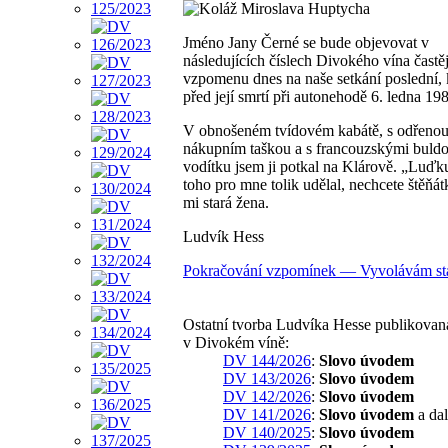
Jméno Jany Černé se bude objevovat v
následujících číslech Divokého vína častěj
vzpomenu dnes na naše setkání poslední, 
před její smrtí při autonehodě 6. ledna 1
V obnošeném tvídovém kabátě, s odřeno
nákupním taškou a s francouzskými buld
vodítku jsem ji potkal na Klárově. „Luďku
toho pro mne tolik udělal, nechcete štěňát
mi stará žena.
Ludvík Hess
Pokračování vzpomínek — Vyvolávám sta
Ostatní tvorba Ludvíka Hesse publikovan
v Divokém víně:
DV 144/2026
:
Slovo úvodem
DV 143/2026
:
Slovo úvodem
DV 142/2026
:
Slovo úvodem
DV 141/2026
:
Slovo úvodem
a dal
DV 140/2025
:
Slovo úvodem