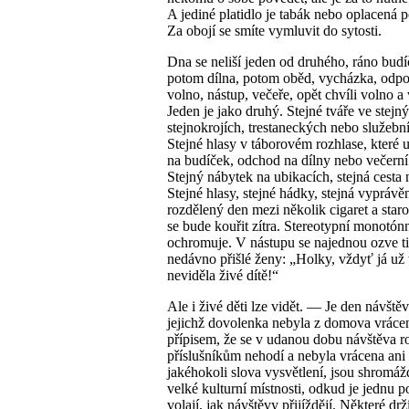
A jediné platidlo je tabák nebo oplacená 
Za obojí se smíte vymluvit do sytosti.
Dna se neliší jeden od druhého, ráno budí
potom dílna, potom oběd, vycházka, odpo
volno, nástup, večeře, opět chvíli volno a
Jeden je jako druhý. Stejné tváře ve stejn
stejnokrojích, trestaneckých nebo služebn
Stejné hlasy v táborovém rozhlase, které 
na budíček, odchod na dílny nebo večerní 
Stejný nábytek na ubikacích, stejná cesta 
Stejné hlasy, stejné hádky, stejná vyprávěn
rozdělený den mezi několik cigaret a staros
se bude kouřit zítra. Stereotypní monotónn
ochromuje. V nástupu se najednou ozve ti
nedávno přišlé ženy: „Holky, vždyť já už 
neviděla živé dítě!“
Ale i živé děti lze vidět. — Je den návštěv
jejichž dovolenka nebyla z domova vráce
přípisem, že se v udanou dobu návštěva 
příslušníkům nehodí a nebyla vrácena ani
jakéhokoli slova vysvětlení, jsou shromá
velké kulturní místnosti, odkud je jednu p
volají, jak návštěvy přijíždějí. Některé drž