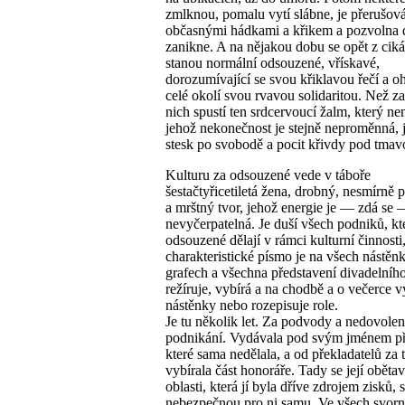
zmlknou, pomalu vytí slábne, je přerušov
občasnými hádkami a křikem a pozvolna 
zanikne. A na nějakou dobu se opět z cik
stanou normální odsouzené, vřískavé,
dorozumívající se svou křiklavou řečí a oh
celé okolí svou rvavou solidaritou. Než za
nich spustí ten srdcervoucí žalm, který ne
jehož nekonečnost je stejně neproměnná, j
stesk po svobodě a pocit křivdy pod tmav
Kulturu za odsouzené vede v táboře
šestačtyřicetiletá žena, drobný, nesmírně 
a mrštný tvor, jehož energie je — zdá se
nevyčerpatelná. Je duší všech podniků, kt
odsouzené dělají v rámci kulturní činnosti, 
charakteristické písmo je na všech nástěn
grafech a všechna představení divadelníh
režíruje, vybírá a na chodbě a o večerce v
nástěnky nebo rozepisuje role.
Je tu několik let. Za podvody a nedovole
podnikání. Vydávala pod svým jménem př
které sama nedělala, a od překladatelů za 
vybírala část honoráře. Tady se její obětav
oblasti, která jí byla dříve zdrojem zisků, s
nebezpečnou pro ni samu. Ve všech svorn