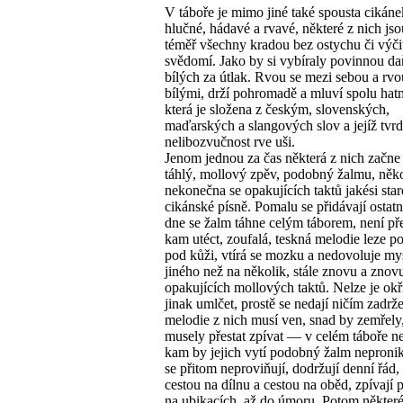
V táboře je mimo jiné také spousta cikáne
hlučné, hádavé a rvavé, některé z nich jso
téměř všechny kradou bez ostychu či výči
svědomí. Jako by si vybíraly povinnou da
bílých za útlak. Rvou se mezi sebou a rvo
bílými, drží pohromadě a mluví spolu hat
která je složena z českým, slovenských,
maďarských a slangových slov a jejíž tvr
nelibozvučnost rve uši.
Jenom jednou za čas některá z nich začne
táhlý, mollový zpěv, podobný žalmu, něk
nekonečna se opakujících taktů jakési star
cikánské písně. Pomalu se přidávají ostatn
dne se žalm táhne celým táborem, není př
kam utéct, zoufalá, teskná melodie leze po
pod kůži, vtírá se mozku a nedovoluje mys
jiného než na několik, stále znovu a znov
opakujících mollových taktů. Nelze je okř
jinak umlčet, prostě se nedají ničím zadržet
melodie z nich musí ven, snad by zemřely
musely přestat zpívat — v celém táboře ne
kam by jejich vytí podobný žalm nepronik
se přitom neproviňují, dodržují denní řád, 
cestou na dílnu a cestou na oběd, zpívají p
na ubikacích, až do úmoru. Potom někter