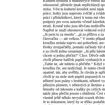
Kulturní kroužek u mladistvých vedou sta
odsouzené, přestože jinak nepřicházejí sp
styku. Vést tu kulturní kroužek není nijak
práce, holky jsou naprosto zvlčilé a zvlád
práci i příslušníkovi, který k tomu má vš
podpory pro svou autoritu včetně kázeňs
trestů. Kromě toho jsou děvčata nedůvěři
Napřed se snaží ohromovat velikostí svýc
„Já jsem tu za mordu“, „já za příživu a za
čárovačku — ale velkou.“ V tomto případ
kroužku nedala najevo ani pohoršení, ani 
Holky zrozpačitěly, pomalu začínaly být d
a za chvíli jedna oznamuje: „Já píšu básni
chcete si jednu přečíst?“ Chce. Děvče od
chvíli přinese balíček papírů vytrhaných ze
„Tuhle ne, ale tuhletu si přečtěte.“ Když 
kroužku čte, ani nedýchají. Je nutno chvál
opatrně, tak, aby uvěřily, že chvála je upř
chvíli je na stole stoh papírů popsaných ve
některé jsou psány s hrubkami, některé v
pěkným písmem, v některých je škrtáno a 
šmouhy od inkoustu a kaňky po celých st
takže jdou přečíst jenom s obtížemi. Čert v
vlastně ještě někdo nevydal svazek těchto
Je to dokument, který by se těžko podařil