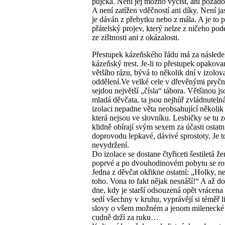
půjčka. Není jej možno vyčíst, ani požado
A není zatížen vděčností ani díky. Není jas
je dáván z přebytku nebo z mála. A je to p
přátelský projev, který nelze z ničeho pode
ze zištnosti ani z okázalosti.
Přestupek kázeňského řádu má za násled
kázeňský trest. Je-li to přestupek opakov
většího rázu, bývá to několik dní v izolo
oddělení.Ve velké cele v dřevěnými pryč
sejdou největší „čísla“ tábora. Většinou js
mladá děvčata, ta jsou nejhůř zvládnuteln
izolaci nepadne věta neobsahující několik 
která nejsou ve slovníku. Lesbičky se tu z
klidně obírají svým sexem za účasti ostatn
doprovodu lepkavé, dávivé sprostoty. Je t
nevydržení.
Do izolace se dostane čtyřiceti šestiletá žen
poprvé a po dvouhodinovém pobytu se ro
Jedna z děvčat okřikne ostatní: „Holky, n
toho. Vona to fakt nějak nesnáší!“ A až d
dne, kdy je starší odsouzená opět vrácena
sedí všechny v kruhu, vyprávějí si téměř 
slovy o všem možném a jenom milenecké 
cudně drží za ruku…