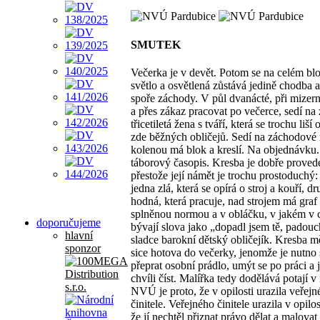
SMUTEK
Večerka je v devět. Potom se na celém bl
světlo a osvětlená zůstává jedině chodba 
spoře záchody. V půl dvanácté, při mizer
a přes zákaz pracovat po večerce, sedí na
třicetiletá žena s tváří, která se trochu liší 
zde běžných obličejů. Sedí na záchodové 
kolenou má blok a kreslí. Na objednávku.
táborový časopis. Kresba je dobře proved
přestože její námět je trochu prostoduchý:
jedna zlá, která se opírá o stroj a kouří, d
hodná, která pracuje, nad strojem má graf
splněnou normou a v obláčku, v jakém v 
doporučujeme
bývají slova jako „dopadl jsem tě, padouc
hlavní
sladce barokní dětský obličejík. Kresba m
sponzor
sice hotova do večerky, jenomže je nutno 
přeprat osobní prádlo, umýt se po práci a j
chvíli číst. Malířka tedy dodělává potají v
NVÚ je proto, že v opilosti urazila veřej
činitele. Veřejného činitele urazila v opilos
že jí nechtěl přiznat právo dělat a malovat 