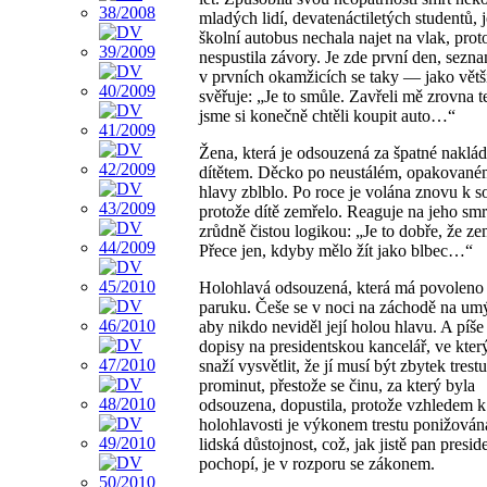
mladých lidí, devatenáctiletých studentů, j
školní autobus nechala najet na vlak, prot
nespustila závory. Je zde první den, sezna
v prvních okamžicích se taky — jako vět
svěřuje: „Je to smůle. Zavřeli mě zrovna 
jsme si konečně chtěli koupit auto…“
Žena, která je odsouzená za špatné naklád
dítětem. Děcko po neustálém, opakovaném
hlavy zblblo. Po roce je volána znovu k s
protože dítě zemřelo. Reaguje na jeho smr
zrůdně čistou logikou: „Je to dobře, že ze
Přece jen, kdyby mělo žít jako blbec…“
Holohlavá odsouzená, která má povoleno 
paruku. Češe se v noci na záchodě na um
aby nikdo neviděl její holou hlavu. A píše
dopisy na presidentskou kancelář, ve kter
snaží vysvětlit, že jí musí být zbytek trestu
prominut, přestože se činu, za který byla
odsouzena, dopustila, protože vzhledem k 
holohlavosti je výkonem trestu ponižována
lidská důstojnost, což, jak jistě pan presid
pochopí, je v rozporu se zákonem.