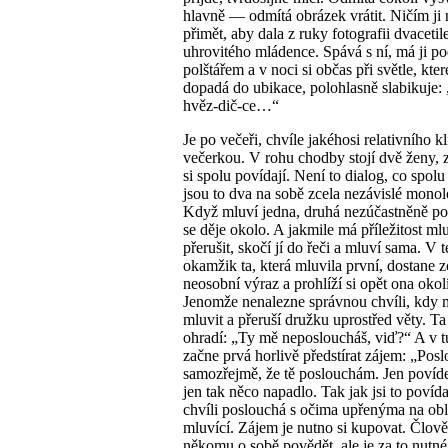
hlavně — odmítá obrázek vrátit. Ničím ji 
přimět, aby dala z ruky fotografii dvacetil
uhrovitého mládence. Spává s ní, má ji p
polštářem a v noci si občas při světle, kte
dopadá do ubikace, polohlasně slabikuje:
hvěz-dič-ce…“
Je po večeři, chvíle jakéhosi relativního k
večerkou. V rohu chodby stojí dvě ženy, z
si spolu povídají. Není to dialog, co spol
jsou to dva na sobě zcela nezávislé monol
Když mluví jedna, druhá nezúčastněně po
se děje okolo. A jakmile má příležitost ml
přerušit, skočí jí do řeči a mluví sama. V t
okamžik ta, která mluvila první, dostane z
neosobní výraz a prohlíží si opět ona okolí
Jenomže nenalezne správnou chvíli, kdy m
mluvit a přeruší družku uprostřed věty. Ta
ohradí: „Ty mě neposloucháš, viď?“ A v tu
začne prvá horlivě předstírat zájem: „Pos
samozřejmě, že tě poslouchám. Jen povíd
jen tak něco napadlo. Tak jak jsi to povíd
chvíli poslouchá s očima upřenýma na obl
mluvící. Zájem je nutno si kupovat. Člov
někomu o sobě povědět, ale je za to nutné 