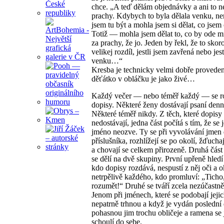
chce. „A teď dělám objednávky a ani to n
prachy. Kdybych to byla dělala venku, n
jsem tu být a mohla jsem si dělat, co jsem 
Totiž — mohla jsem dělat to, co by ode m
za prachy, že jo. Jeden by řekl, že to skor
velikej rozdíl, jestli jsem zavřená nebo jest
venku…“
Kresba je technicky velmi dobře proveden
děťátko v obláčku je jako živé…
Každý večer — nebo téměř každý — se r
dopisy. Některé ženy dostávají psaní denn
Některé téměř nikdy. Z těch, které dopisy
nedostávají, jedna část počítá s tím, že se j
jméno neozve. Ty se při vyvolávání jmen 
příslušníka, rozhlížejí se po okolí, žďucha
a chovají se celkem přirozeně. Druhá část 
se dělí na dvě skupiny. První upřeně hledí
kdo dopisy rozdává, nespustí z něj oči a o
netrpělivě každého, kdo promluví: „Ticho
rozumět!“ Druhé se tváří zcela nezúčastně
Jenom při jménech, které se podobají jeji
nepatrně trhnou a když je vydán poslední 
pohasnou jim trochu obličeje a ramena se 
schoulí do sebe.