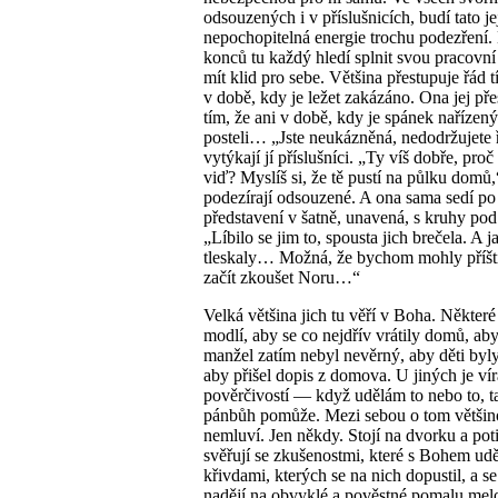
odsouzených i v příslušnicích, budí tato je
nepochopitelná energie trochu podezření
konců tu každý hledí splnit svou pracovn
mít klid pro sebe. Většina přestupuje řád t
v době, kdy je ležet zakázáno. Ona jej pře
tím, že ani v době, kdy je spánek nařízený
posteli… „Jste neukázněná, nedodržujete 
vytýkají jí příslušníci. „Ty víš dobře, proč 
viď? Myslíš si, že tě pustí na půlku domů,
podezírají odsouzené. A ona sama sedí po
představení v šatně, unavená, s kruhy pod
„Líbilo se jim to, spousta jich brečela. A j
tleskaly… Možná, že bychom mohly příšt
začít zkoušet Noru…“
Velká většina jich tu věří v Boha. Některé
modlí, aby se co nejdřív vrátily domů, aby
manžel zatím nebyl nevěrný, aby děti byl
aby přišel dopis z domova. U jiných je ví
pověrčivostí — když udělám to nebo to, t
pánbůh pomůže. Mezi sebou o tom větši
nemluví. Jen někdy. Stojí na dvorku a pot
svěřují se zkušenostmi, které s Bohem udě
křivdami, kterých se na nich dopustil, a s
nadějí na obvyklé a pověstné pomalu mel