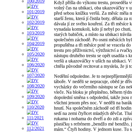
Když přišla do výkonu trestu, proseděla 
volný čas na ubikaci, oba ukazováčky v u
před sebou knížku veršů. Za měsíc měla 
starší ženu, která jí čistila boty, dělala za n
dávala jí ze svého kouření. Za tři měsíce 
vynadala komukoli, kdo jí nebyl po chuti,
starých babiček, a místo na ubikaci trávila
společném záchodě. Po osmi měsících by
propuštěna a tři měsíce poté se vracela d
trestu pro příživnictví, výtržnictví a rvačk
nástupu druhého trestu se opět usadila s 
veršů a ukazováčky v uších na ubikaci. V
chtěla původně recitovat a myslela, že ji 
Nedělní odpoledne. Je to nejnepříjemnějš
táboře. V neděli se nepracuje, oběd je dří
vycházky do večerního nástupu se čas n
vleče. Na bloku je přeplněno, během týdne
dopolední směna s odpolední, takže jsou 
všichni jenom přes noc. V neděli na barák
hnutí. Na společném záchodě od tří hodin
sedí na zemi čtyřicet mladých děvčat. Tlu
rukama i nohama do dveří a do zdi a zpíva
písničku s refrénem „bendžo mé bendžo, je
mám.“ Čtyři hodiny. V jednom kuse. Tu 