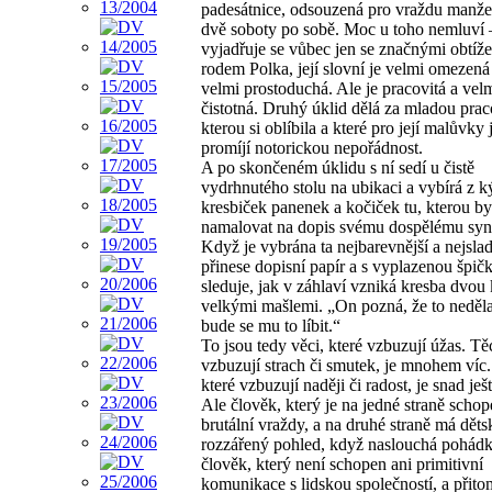
padesátnice, odsouzená pro vraždu manžel
dvě soboty po sobě. Moc u toho nemluví
vyjadřuje se vůbec jen se značnými obtíže
rodem Polka, její slovní je velmi omezená 
velmi prostoduchá. Ale je pracovitá a vel
čistotná. Druhý úklid dělá za mladou prac
kterou si oblíbila a které pro její malůvky 
promíjí notorickou nepořádnost.
A po skončeném úklidu s ní sedí u čistě
vydrhnutého stolu na ubikaci a vybírá z k
kresbiček panenek a kočiček tu, kterou by
namalovat na dopis svému dospělému syn
Když je vybrána ta nejbarevnější a nejslad
přinese dopisní papír a s vyplazenou špič
sleduje, jak v záhlaví vzniká kresba dvou 
velkými mašlemi. „On pozná, že to nedělal
bude se mu to líbit.“
To jsou tedy věci, které vzbuzují úžas. Tě
vzbuzují strach či smutek, je mnohem víc.
které vzbuzují naději či radost, je snad je
Ale člověk, který je na jedné straně scho
brutální vraždy, a na druhé straně má děts
rozzářený pohled, když naslouchá pohád
člověk, který není schopen ani primitivní
komunikace s lidskou společností, a přito