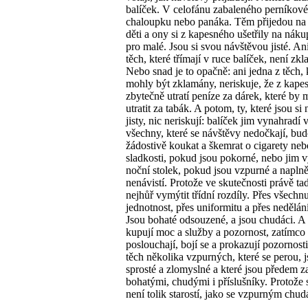
balíček. V celofánu zabaleného perníkové
chaloupku nebo panáka. Těm přijedou na
děti a ony si z kapesného ušetřily na nák
pro malé. Jsou si svou návštěvou jisté. An
těch, které třímají v ruce balíček, není zk
Nebo snad je to opačně: ani jedna z těch, 
mohly být zklamány, neriskuje, že z kape
zbytečně utratí peníze za dárek, které by 
utratit za tabák. A potom, ty, které jsou si
jisty, nic neriskují: balíček jim vynahradí 
všechny, které se návštěvy nedočkají, bu
žádostivě koukat a škemrat o cigarety neb
sladkosti, pokud jsou pokorné, nebo jim 
noční stolek, pokud jsou vzpurné a naplně
nenávistí. Protože ve skutečnosti právě ta
nejhůř vymýtit třídní rozdíly. Přes všechn
jednotnost, přes uniformitu a přes nedělání
Jsou bohaté odsouzené, a jsou chudáci. A 
kupují moc a služby a pozornost, zatímco
poslouchají, bojí se a prokazují pozornos
těch několika vzpurných, které se perou, 
sprosté a zlomyslné a které jsou předem z
bohatými, chudými i příslušníky. Protože
není tolik starostí, jako se vzpurným chu