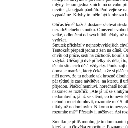
mlýny. Jenom jedna z nich má odvahu přiz
nevíře: „Jakejpak pánbůh. Podívejte se na
vypadáme. Kdyby to mělo být k obrazu
Občas téměř každá dostane záchvat stesku
nezadržitelného smutku. Omezení svobody 
velké, odloučení od svých lidí někdy už n
vydržet.
Smutek přichází v nejneobvyklejších chvíl
Tentokrát přepadl jednu z žen na dílně. O
chvíli od práce, sedí na záchodě, kouří a 
vzlyká. Utěšují ji dvě přítelkyně, dělají to,
těchto situacích dělá vždycky. Poukazují n
doma je manžel, který čeká, a že si pláč
ničí nervy, že tu nebude tak hrozně dlouho
pár týdnů je zase návštěva, na kterou jí urč
přijedou. Plačící nemluví, horečnatě kouří
nakonec se rozkřičí: „Ale já už se s niký
nedomluvím, já už se s těmi, co to neviděl
nebudu moci domluvit, rozumíte mi? S n
nikdy už nedomluvím. Nikomu to nevysvě
rozumíte mi?“ Přestaly ji utěšovat. Asi ro
Smutku je příliš mnoho, je to dominantní p
který se tu člověka zmocňuje. Poznamen