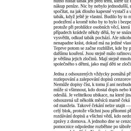
nutno hlídat tabák jen před těmi, které už
nákup peníze. Nic by nebylo jednodušší, n
spočítat, na jak dlouho kapesné vystačí a 
tabák, když ještě je vlastní. Budilo by to
podezření a kromě toho by to bylo i bezpe
protože při prohlídce osobních věcí, která
případech krádeže někdy dělá, by se snáz
vysvětlit, odkud tabák pochází. Ale nikoh
nenapadne krást, dokud má na jediné vlast
Teprve potom se začne rozhlížet, kde by p
dalšímu kouření. Jsou stejně málo rafinov
je většina jejich zločinů. Mají stejně mno
společného s dětmi, jako mají děti se zloči
Jedna z odsouzených vždycky pomáhá př
rozlepování a zalepování dopisů cenzorov
Nemůže dopisy číst, k tomu jí ani nezbude
může si všimnout, kdo dostal dopis nebo k
odesílá. Je velitelkou ubikace, na které jin
odsouzená už několik měsíců marně čeká 
od manžela. Takové čekání nelze utajit —
celý blok, protože všichni jsou přítomni př
rozdávání dopisů a všichni vědí, kdo ned
zprávy z domova. A jednoho dne se cenz
pomocnice odpoledne rozběhne po táboře