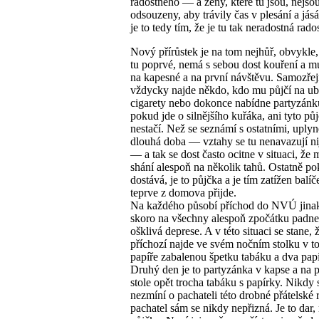
radostného — a ženy, které tu jsou, nejso
odsouzeny, aby trávily čas v plesání a jás
je to tedy tím, že je tu tak neradostná rad
Nový přírůstek je na tom nejhůř, obvykle,
tu poprvé, nemá s sebou dost kouření a m
na kapesné a na první návštěvu. Samozřej
vždycky najde někdo, kdo mu půjčí na ub
cigarety nebo dokonce nabídne partyzánk
pokud jde o silnějšího kuřáka, ani tyto pů
nestačí. Než se seznámí s ostatními, uplyn
dlouhá doba — vztahy se tu nenavazují ni
— a tak se dost často ocitne v situaci, že
shání alespoň na několik tahů. Ostatně p
dostává, je to půjčka a je tím zatížen balíč
teprve z domova přijde.
Na každého působí příchod do NVÚ jina
skoro na všechny alespoň zpočátku padne
ošklivá deprese. A v této situaci se stane,
příchozí najde ve svém nočním stolku v t
papíře zabalenou špetku tabáku a dva pap
Druhý den je to partyzánka v kapse a na
stole opět trocha tabáku s papírky. Nikdy 
nezmíní o pachateli této drobné přátelské 
pachatel sám se nikdy nepřizná. Je to dar, 