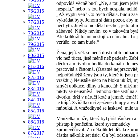
odpovídá věcně buď: „Ne, s tou jsem ješt
nespala,“ nebo „s tou bych nespala, nelíbí
„Až vyjdu ven? Co bych dělala, budu zas
vykrádat byty. Jenom si dám pozor, aby 
nechytli. Jinýho nic dělat nechci, je to o
zábavné. Nikdy nevím, co v takovém bytě
Ale kolikrát to ani nestojí za námahu. To j
vzrůšo, co tam bude.“
Žena, jejíž věk se nedá dost dobře odhadno
víc než třicet, jistě méně než padesát. Zabi
děcko a mrtvolku hodila do kanálu. Je ne
pracovitá a čistotná. (Ostatně nejpracovitěj
nejpořádnější ženy jsou ty, které tu jsou p
vraždu.) Neustále něco na bloku uklízí, m
smýčí ubikace, dílny a kancelář. S nikým 
nikdy se neusmívá. Jednoho dne sedí na s
dvorku, drží v náručí kotě a jemně, téměř
je trápí. Zvířátko má zježené chlupy a vy
mňouká. A vražedkyně se laskavě, mile
Manželka muže, který byl příslušníkem a
přístup k penězům, které systematicky
zpronevěřoval. Za několik let dělala zpro
částka několik set tisíc. On byl odsouzen k