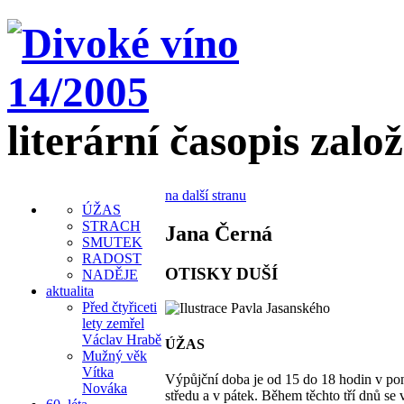
literární časopis zalo
na další stranu
ÚŽAS
STRACH
Jana Černá
SMUTEK
RADOST
OTISKY DUŠÍ
NADĚJE
aktualita
Před čtyřiceti
lety zemřel
Václav Hrabě
ÚŽAS
Mužný věk
Vítka
Výpůjční doba je od 15 do 18 hodin v pon
Nováka
středu a v pátek. Během těchto tří dnů se 