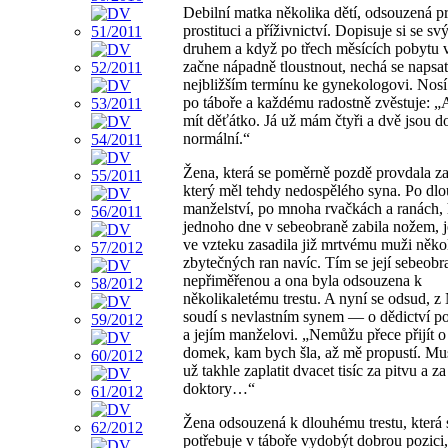
Debilní matka několika dětí, odsouzená p
prostituci a příživnictví. Dopisuje si se s
druhem a když po třech měsících pobyt
začne nápadně tloustnout, nechá se napsat
nejbližším termínu ke gynekologovi. Nosí
po táboře a každému radostně zvěstuje: „
mít děťátko. Já už mám čtyři a dvě jsou d
normální.“
Žena, která se poměrně pozdě provdala z
který měl tehdy nedospělého syna. Po dl
manželství, po mnoha rvačkách a ranách,
jednoho dne v sebeobraně zabila nožem,
ve vzteku zasadila již mrtvému muži něko
zbytečných ran navíc. Tím se její sebeobra
nepřiměřenou a ona byla odsouzena k
několikaletému trestu. A nyní se odsud, 
soudí s nevlastním synem — o dědictví po
a jejím manželovi. „Nemůžu přece přijít o
domek, kam bych šla, až mě propustí. Mu
už takhle zaplatit dvacet tisíc za pitvu a za
doktory…“
Žena odsouzená k dlouhému trestu, která s
potřebuje v táboře vydobýt dobrou pozici,