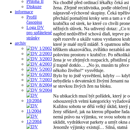
Příloha II
Na chodbě před ordinací lékařky čeká asi t
Diskuze
žena. Zřejmě recidivistka, podle oblečení 
informace
nápravně-výchovné skupiny. Čeká trpěliv
Profil
přechází pomalými kroky sem a tam a v dl
časopisu
krabičku od sirek, ke které co chvíli pron
Loga DV
něžných slůvek. Na udivený dotaz: „Co t
pro spřátelené
napřed nedůvěřivě schová dlaň, teprve po c
stránky
opět rozevře a ukáže vatou vystlanou krab
archiv
které je malé myší mládě. S opatrnou něho
bříškem ukazováčku, zvířátko nezabírá an
polovinu prostoru v krabičce. Po několikát
žena je ve zřejmých rozpacích, přistižení p
jí trapně dotklo… „No jo, musím tu přece
někoho živého!“ vysvětluje.
Bylo by to jistě vysvětlení, kdyby — kdy
nebydlela s devatenácti živými ženami na 
se stovkou živých žen na bloku.
Na ubikacích musí být pořádek, který je 
odsouzených velmi kategoricky vyžadová
Každou sobotu se dělá velký úklid, který 
ženy střídavě, jak na kterou připadne řad
nemá právo na výjimku, ve svou sobotu 
uklidit, vydrátkovat parkety a umýt okna 
Jenomže výjimky existují… Silná, statná