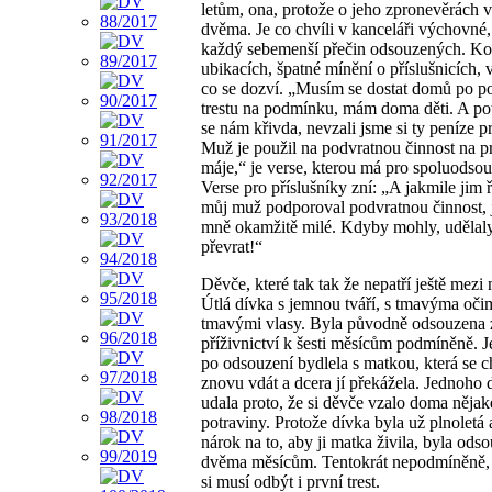
letům, ona, protože o jeho zpronevěrách v
dvěma. Je co chvíli v kanceláři výchovné, 
každý sebemenší přečin odsouzených. Ko
ubikacích, špatné mínění o příslušnicích, 
co se dozví. „Musím se dostat domů po p
trestu na podmínku, mám doma děti. A pot
se nám křivda, nevzali jsme si ty peníze p
Muž je použil na podvratnou činnost na p
máje,“ je verse, kterou má pro spoluodso
Verse pro příslušníky zní: „A jakmile jim 
můj muž podporoval podvratnou činnost, 
mně okamžitě milé. Kdyby mohly, udělaly
převrat!“
Děvče, které tak tak že nepatří ještě mezi 
Útlá dívka s jemnou tváří, s tmavýma oči
tmavými vlasy. Byla původně odsouzena 
příživnictví k šesti měsícům podmíněně. 
po odsouzení bydlela s matkou, která se c
znovu vdát a dcera jí překážela. Jednoho d
udala proto, že si děvče vzalo doma nějak
potraviny. Protože dívka byla už plnoletá
nárok na to, aby ji matka živila, byla ods
dvěma měsícům. Tentokrát nepodmíněně,
si musí odbýt i první trest.