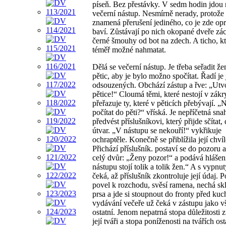
píseň. Bez přestávky. V sedm hodin jdou 
večerní nástup. Nesmírně nerady, protože 
znamená přerušení jediného, co je zde op
baví. Zůstávají po nich okopané dveře zá
černé šmouhy od bot na zdech. A ticho, kt
téměř možné nahmatat.
Dělá se večerní nástup. Je třeba seřadit ž
pětic, aby je bylo možno spočítat. Řadí je
odsouzených. Obchází zástup a řve: „Utv
pětice!“ Cloumá těmi, které nestojí v zákr
přeřazuje ty, které v pěticích přebývají. 
počítat do pěti?“ vříská. Je nepříčetná sn
předvést příslušníkovi, který přijde sčítat
útvar. „V nástupu se nekouří!“ vykřikuje
ochraptěle. Konečně se přiblížila její chvíl
Přichází příslušník. postaví se do pozoru 
celý dvůr: „Ženy pozor!“ a podává hlášen
nástupu stojí tolik a tolik žen.“ A s vypnu
čeká, až příslušník zkontroluje její údaj. 
povel k rozchodu, svěsí ramena, nechá sk
prsa a jde si stoupnout do fronty před ku
vydávání večeře už čeká v zástupu jako 
ostatní. Jenom nepatrná stopa důležitosti z
její tváři a stopa poníženosti na tvářích ost