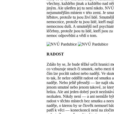
všechny, každého jinak a každého nad ně
jiným. Ale ušetřen jej tu není nikdo. NVÚ
nejsmutnějším místem v této zemi. Je smut
hřbitov, protože tu jsou živí lidé. Smutnějš
nemocnice, protože tu jsou lidé, kteří mají
nemocnou duši. A smutnější než psychiatr
léčebny, protože jsou tu lidé, kteří jsou za
nemoc odpovědni a vědí o tom.
RADOST
Zdálo by se, že bude těžké určit hranici m
co vzbuzuje strach či smutek, nebo mezi t
čím lze pocítit radost nebo naději. Ve skut
to tak, že nelze oddělit radost od smutku a
naděje. Nebo ještě přesněji — lze najít o
jenom smutné nebo jenom takové, ze kter
hrůza. Ale ani jeden dobrý pocit nezůstáv
nezkalen. Nikdy není — a ani nemůže b
radost v těchto místech bez smutku a neex
naděje, o kterou by se člověk nemusel bát.
patří k věci — koneckonců není na zločin