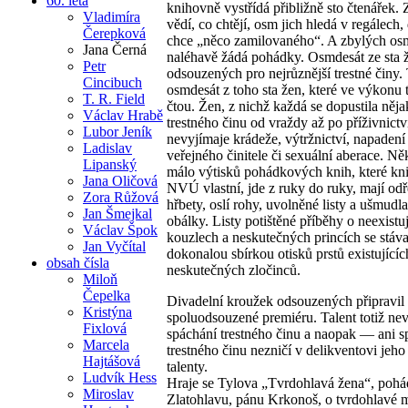
60. léta
knihovně vystřídá přibližně sto čtenářek. 
Vladimíra
vědí, co chtějí, osm jich hledá v regálech,
Čerepková
chce „něco zamilovaného“. A zbylých os
Jana Černá
naléhavě žádá pohádky. Osmdesát ze sta 
Petr
odsouzených pro nejrůznější trestné činy.
Cincibuch
osmdesát z toho sta žen, které ve výkonu t
T. R. Field
čtou. Žen, z nichž každá se dopustila něj
Václav Hrabě
trestného činu od vraždy až po příživnictv
Lubor Jeník
nevyjímaje krádeže, výtržnictví, napadení
Ladislav
veřejného činitele či sexuální aberace. Ně
Lipanský
málo výtisků pohádkových knih, které kn
Jana Oličová
NVÚ vlastní, jde z ruky do ruky, mají od
Zora Růžová
hřbety, oslí rohy, uvolněné listy a ušmudl
Jan Šmejkal
obálky. Listy potištěné příběhy o neexistu
Václav Špok
kouzlech a neskutečných princích se stáva
Jan Vyčítal
dokonalou sbírkou otisků prstů existujícíc
obsah čísla
neskutečných zločinců.
Miloň
Čepelka
Divadelní kroužek odsouzených připravil
Kristýna
spoluodsouzené premiéru. Talent totiž ne
Fixlová
spáchání trestného činu a naopak — ani s
Marcela
trestného činu nezničí v delikventovi jeh
Hajtášová
talenty.
Ludvík Hess
Hraje se Tylova „Tvrdohlavá žena“, pohá
Miroslav
Zlatohlavu, pánu Krkonoš, o tvrdohlavé 