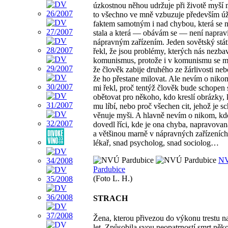
úzkostnou něhou udržuje při životě myší
to všechno ve mně vzbuzuje především ú
faktem samotným i nad chybou, která se 
stala a která — obávám se — není napravi
nápravným zařízením. Jeden sovětský stát
řekl, že jsou problémy, kterých nás nezbav
komunismus, protože i v komunismu se mů
že člověk zabije druhého ze žárlivosti neb
že ho přestane milovat. Ale nevím o niko
mi řekl, proč tentýž člověk bude schopen 
obětovat pro někoho, kdo kreslí obrázky, 
mu líbí, nebo proč všechen cit, jehož je s
věnuje myši. A hlavně nevím o nikom, kd
dovedl říci, kde je ona chyba, napravova
a většinou marně v nápravných zařízeníc
lékař, snad psycholog, snad sociolog…
N
Pardubice
(Foto L. H.)
STRACH
Žena, kterou přivezou do výkonu trestu n
let. Způsobila svou neopatrností smrt něko