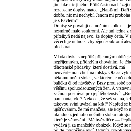
jim také nic jiného. Příliš často nacházejí 
rozepsané dopisy matce: „Napiš mi. Daří 
dobře, nic mi nechybí. Jenom mi proboha 
je s Pavlem?“
Dopisy se povalují na nočním stolku — je
nesmírně málo soukromí. Ale ani jedna z
přítelkyň nedá najevo, že dopisy četla. V
věcech je nutno si chybějící soukromí ale
předstírat.
Mladá dívka s nepříliš příjemným obličeje
nepříjemným, přidrzlým chováním. Je těho
těhotenské přídavky, které dostává, má
neuvěřitelnou chuť na mlsky. Občas vykr
někomu noční stolek, ve kterém je něco d
balíčku či od návštěvy. Brzy proti sobě po
většinu spoluodsouzených žen. A vrstevnic
začnou posmívat pro její těhotenství“ „Bu
parchanta, viď? Nekecej, že seš vdaná, kd
takovou svini uvázal na krk!“ Napřed se b
ujišťováním, že má manžela, ale když to
ukradne z jednoho nočního stolku fotograf
které je věnování „Mé hvězdičce — Pepík
vydává ji za manželův obrázek. Když se 
přijde, tvrdošíjně mlčí. Odmítá cokoli vysv