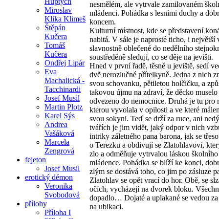
Huptych
nesmělém, ale vytrvale zamilovaném ško
Miroslav
mládenci. Pohádka s lesními duchy a do
Klika Klimeš
koncem.
Štěpán
Kulturní místnost, kde se představení koná
Kučera
nabitá. V sále je naprosté ticho, i největší 
Tomáš
slavnostně oblečené do nedělního stejnokr
Kučera
soustředěně sledují, co se děje na jevišti.
Ondřej Lipár
Hned v první řadě, těsně u jeviště, sedí ve
Eva
dvě nerozlučné přítelkyně. Jedna z nich zn
Machalická -
svou schovanku, pětiletou holčičku, a způs
Tacchinardi
takovou újmu na zdraví, že děcko muselo
Josef Musil
odvezeno do nemocnice. Druhá je tu pro 
Martin Plotz
kterou vyvolala v opilosti a ve které mále
Karel Sýs
svou sokyni. Teď se drží za ruce, ani nedý
Andrea
tvářích je jim vidět, jaký odpor v nich vzb
Vašáková
intriky záletného pana barona, jak se třes
Marcela
o Terezku a obdivují se Zlatohlavovi, který
Zengrová
zlo a odměňuje vytrvalou láskou školního
fejeton
mládence. Pohádka se blíží ke konci, dob
Josef Musil
zlým se dostává toho, co jim po zásluze pa
erotický démon
Zlatohlav se opět vrací do hor. Obě, se sl
Veronika
očích, vycházejí na dvorek bloku. Všech
Svobodová
dopadlo… Dojaté a uplakané se vedou za 
přílohy
na ubikaci.
Příloha I