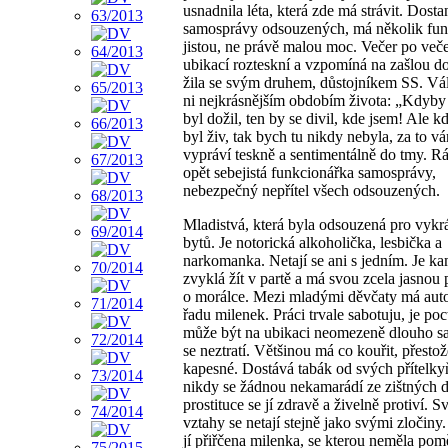
usnadnila léta, která zde má strávit. Dosta
samosprávy odsouzených, má několik fun
jistou, ne právě malou moc. Večer po veče
ubikací rozteskní a vzpomíná na zašlou d
žila se svým druhem, důstojníkem SS. Vál
ni nejkrásnějším obdobím života: „Kdyby
byl dožil, ten by se divil, kde jsem! Ale k
byl živ, tak bych tu nikdy nebyla, za to v
vypráví teskně a sentimentálně do tmy. Rá
opět sebejistá funkcionářka samosprávy,
nebezpečný nepřítel všech odsouzených.
Mladistvá, která byla odsouzená pro vykr
bytů. Je notorická alkoholička, lesbička a
narkomanka. Netají se ani s jedním. Je k
zvyklá žít v partě a má svou zcela jasnou
o morálce. Mezi mladými děvčaty má auto
řadu milenek. Práci trvale sabotuju, je poc
může být na ubikaci neomezeně dlouho s
se neztratí. Většinou má co kouřit, přesto
kapesné. Dostává tabák od svých přítelky
nikdy se žádnou nekamarádí ze zištných 
prostituce se jí zdravě a živelně protiví. 
vztahy se netají stejně jako svými zločiny
jí přiřčena milenka, se kterou neměla pom