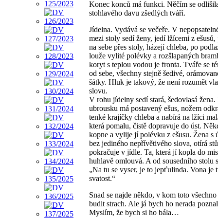
Konec konců má funkci. Něčím se odlišil
stohlavého davu zšedlých tváří.
Jídelna. Vydává se večeře. V nepopsateln
mezi stoly sedí ženy, jedí lžícemi z ešusů,
na sebe přes stoly, házejí chleba, po podla
louže vylité polévky a rozšlapaných bram
koryt s teplou vodou je fronta. Tváře se té
od sebe, všechny stejně šedivé, orámovan
šátky. Hluk je takový, že není rozumět vl
slovu.
V rohu jídelny sedí stará, šedovlasá žena.
ubrousku má postavený ešus, nožem odkr
tenké krajíčky chleba a nabírá na lžíci mal
která pomalu, čistě dopravuje do úst. Něk
kopne a vylije jí polévku z ešusu. Žena 
bez jediného nepřívětivého slova, otírá stů
pokračuje v jídle. Ta, která jí kopla do mis
huhlavě omlouvá. A od sousedního stolu s
„Na tu se vyser, je to jepťulinda. Vona je 
svatost.“
Snad se najde někdo, v kom toto všechno
budit strach. Ale já bych ho nerada poznal
Myslím, že bych si ho bála…