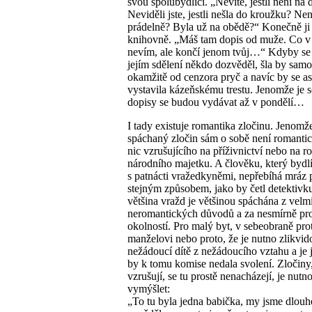
svou spolubydlící. „Nevíte, jestli není na 
Neviděli jste, jestli nešla do kroužku? Nen
prádelně? Byla už na obědě?“ Konečně ji
knihovně. „Máš tam dopis od muže. Co v
nevím, ale končí jenom tvůj…“ Kdyby se
jejím sdělení někdo dozvěděl, šla by sam
okamžitě od cenzora pryč a navíc by se as
vystavila kázeňskému trestu. Jenomže je s
dopisy se budou vydávat až v pondělí…
I tady existuje romantika zločinu. Jenomž
spáchaný zločin sám o sobě není romanti
nic vzrušujícího na příživnictví nebo na r
národního majetku. A člověku, který bydl
s patnácti vražedkyněmi, nepřebíhá mráz
stejným způsobem, jako by četl detektivku
většina vražd je většinou spáchána z velm
neromantických důvodů a za nesmírně pr
okolností. Pro malý byt, v sebeobraně pro
manželovi nebo proto, že je nutno zlikvid
nežádoucí dítě z nežádoucího vztahu a je 
by k tomu komise nedala svolení. Zločiny,
vzrušují, se tu prostě nenacházejí, je nutno
vymýšlet:
„To tu byla jedna babička, my jsme dlouh