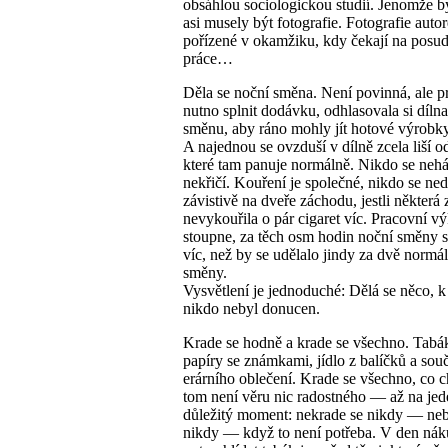
obsáhlou sociologickou studií. Jenomže 
asi musely být fotografie. Fotografie auto
pořízené v okamžiku, kdy čekají na posu
práce…
Děla se noční směna. Není povinná, ale pr
nutno splnit dodávku, odhlasovala si dílna
směnu, aby ráno mohly jít hotové výrobky
A najednou se ovzduší v dílně zcela liší o
které tam panuje normálně. Nikdo se neh
nekřičí. Kouření je společné, nikdo se ne
závistivě na dveře záchodu, jestli některá 
nevykouřila o pár cigaret víc. Pracovní v
stoupne, za těch osm hodin noční směny s
víc, než by se udělalo jindy za dvě normá
směny.
Vysvětlení je jednoduché: Dělá se něco, 
nikdo nebyl donucen.
Krade se hodně a krade se všechno. Tabák
papíry se známkami, jídlo z balíčků a souč
erárního oblečení. Krade se všechno, co 
tom není věru nic radostného — až na jed
důležitý moment: nekrade se nikdy — ne
nikdy — když to není potřeba. V den nák