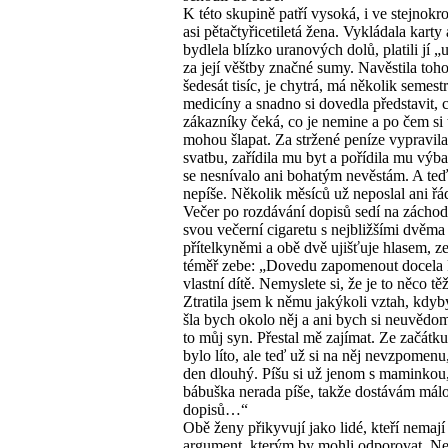
K této skupině patří vysoká, i ve stejnokro
asi pětačtyřicetiletá žena. Vykládala karty
bydlela blízko uranových dolů, platili jí „
za její věštby značné sumy. Navěstila toh
šedesát tisíc, je chytrá, má několik semest
medicíny a snadno si dovedla představit, c
zákazníky čeká, co je nemine a po čem si 
mohou šlapat. Za stržené peníze vypravil
svatbu, zařídila mu byt a pořídila mu výba
se nesnívalo ani bohatým nevěstám. A teď
nepíše. Několik měsíců už neposlal ani řá
Večer po rozdávání dopisů sedí na záchod
svou večerní cigaretu s nejbližšími dvěma
přítelkyněmi a obě dvě ujišťuje hlasem, z
téměř zebe: „Dovedu zapomenout docela 
vlastní dítě. Nemyslete si, že je to něco tě
Ztratila jsem k němu jakýkoli vztah, kdyb
šla bych okolo něj a ani bych si neuvědomi
to můj syn. Přestal mě zajímat. Ze začátku
bylo líto, ale teď už si na něj nevzpomenu,
den dlouhý. Píšu si už jenom s maminkou,
bábuška nerada píše, takže dostávám mál
dopisů…“
Obě ženy přikyvují jako lidé, kteří nemají
argument, kterým by mohli odporovat. N