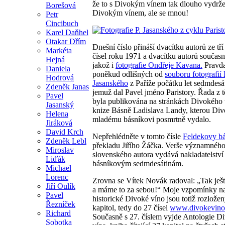
že to s Divokým vínem tak dlouho vydržel
Borešová
Divokým vínem, ale se mnou!
Petr
Cincibuch
Karel Daňhel
Otakar Dřím
Dnešní číslo přináší dvacítku autorů ze tří
Markéta
čísel roku 1971 a dvacítku autorů součas
Hejná
jakož i
fotografie Ondřeje Kavana.
Pravda
Daniela
poněkud odlišných od
souboru fotografií
Hodrová
Jasanského
z Paříže počátku let sedmdesá
Zdeněk Janas
jemuž dal Pavel jméno Paristory. Řada z t
Pavel
byla publikována na stránkách Divokého 
Jasanský
knize Básně Ladislava Landy, kterou Div
Helena
mladému básníkovi posmrtně vydalo.
Jiráková
David Krch
Nepřehlédněte v tomto čísle
Feldekovy b
Zdeněk Lebl
překladu Jiřího Žáčka. Verše významnéh
Miroslav
slovenského autora vydává nakladatelství
Liďák
básníkovým sedmdesátinám.
Michael
Lorenc
Zrovna se Vítek Novák radoval: „Tak ještě 
Jiří Oulík
a máme to za sebou!“ Moje vzpomínky n
Pavel
historické Divoké víno jsou totiž rozlože
Řezníček
kapitol, tedy do 27 čísel
www.divokevino.
Richard
Současně s 27. číslem vyjde Antologie D
Sobotka