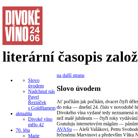
literární časopis zalo
na další stranu
Slovo
úvodem
Slovo úvodem
Nadchnul nás
Pavel
Ať počítám jak počítám, dvacet čtyři dělen
Řezníček
do roka — dnešní 24. číslo v novodobé his
s Goldflamem
Divokého vína vydané tedy neznamená ni
aktualita
než malé jubileum — čtyři roky vydávání
Divoké víno
Gratuluju internetovým mágům — pánům
mělo 42
AVASu
— Aleši Vašákovi, Petru Svobod
70. léta
řečenému Marvinovi a především Vítku 
Marie