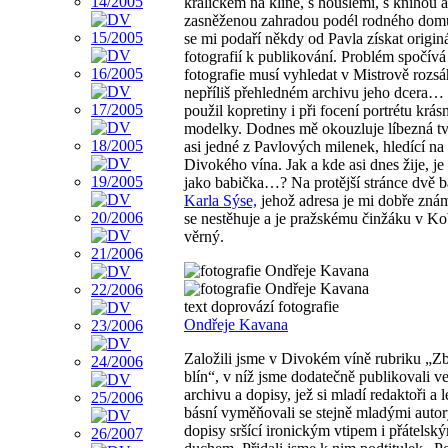
králíčkem na klíně, s houslemi, s knihou a
zasněženou zahradou podél rodného dom
se mi podaří někdy od Pavla získat origin
fotografií k publikování. Problém spočívá
fotografie musí vyhledat v Mistrově rozs
nepříliš přehledném archivu jeho dcera…
použil kopretiny i při focení portrétu krás
modelky. Dodnes mě okouzluje líbezná tv
asi jedné z Pavlových milenek, hledící na
Divokého vína. Jak a kde asi dnes žije, je 
jako babička…? Na protější stránce dvě 
Karla Sýse,
jehož adresa je mi dobře zná
se nestěhuje a je pražskému činžáku v Ko
věrný.
text doprovází fotografie
Ondřeje Kavana
Založili jsme v Divokém víně rubriku „Z
blín“, v níž jsme dodatečně publikovali ve
archivu a dopisy, jež si mladí redaktoři a l
básní vyměňovali se stejně mladými autor
dopisy sršící ironickým vtipem i přátelsk