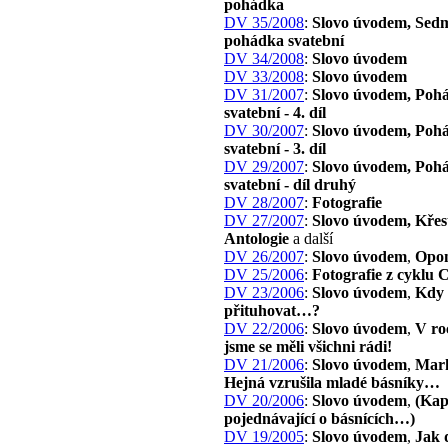
pohádka
DV 35/2008
:
Slovo úvodem, Sed
pohádka svatební
DV 34/2008
:
Slovo úvodem
DV 33/2008
:
Slovo úvodem
DV 31/2007
:
Slovo úvodem, Poh
svatební - 4. díl
DV 30/2007
:
Slovo úvodem, Poh
svatební - 3. díl
DV 29/2007
:
Slovo úvodem, Poh
svatební - díl druhý
DV 28/2007
:
Fotografie
DV 27/2007
:
Slovo úvodem, Křes
Antologie
a další
DV 26/2007
:
Slovo úvodem
,
Opo
DV 25/2006
:
Fotografie z cyklu 
DV 23/2006
:
Slovo úvodem
,
Kdy 
přituhovat…?
DV 22/2006
:
Slovo úvodem
,
V ro
jsme se měli všichni rádi!
DV 21/2006
:
Slovo úvodem
,
Mar
Hejná vzrušila mladé básníky…
DV 20/2006
:
Slovo úvodem
,
(Kap
pojednávající o básnících…)
DV 19/2005
:
Slovo úvodem
,
Jak 