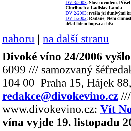
DV 3/2003
:
Slovo úvodem
,
Přišel
Cincibuch a Ladislav Landa
DV 2/2003
:
(vešla jsi dunivými 
DV 1/2002
:
Radaně
,
Není činnos
dělat lidem hopsa
a další
nahoru
|
na další stranu
Divoké víno 24/2006 vyšlo
6099 /// samozvaný šéfreda
104 00 Praha 15, Hájek 88,
redakce@divokevino.cz
//
www.divokevino.cz:
Vít N
vína vyjde 19. listopadu 