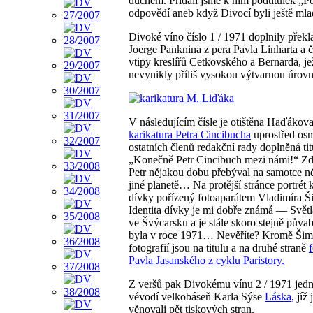
duchem. Přidali jsme k nim podtitulek „P
odpovědí aneb když Divocí byli ještě mla
Divoké víno číslo 1 / 1971 doplnily překl
Joerge Panknina z pera Pavla Linharta a 
vtipy kreslířů Cetkovského a Bernarda, j
nevynikly příliš vysokou výtvarnou úrovn
V následujícím čísle je otištěna Haďákov
karikatura Petra Cincibucha
uprostřed osm
ostatních členů redakční rady doplněná ti
„Konečně Petr Cincibuch mezi námi!“ Zdá
Petr nějakou dobu přebýval na samotce n
jiné planetě… Na protější stránce portrét 
dívky pořízený fotoaparátem Vladimíra Š
Identita dívky je mi dobře známá — Světla
ve Švýcarsku a je stále skoro stejně půva
byla v roce 1971… Nevěříte? Kromě Ši
fotografií jsou na titulu a na druhé straně
Pavla Jasanského z cyklu Paristory.
Z veršů pak Divokému vínu 2 / 1971 jed
vévodí velkobáseň Karla Sýse
Láska,
jíž 
věnovali pět tiskových stran.