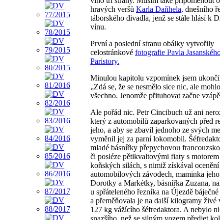
víno tři strany. Musím také připomenout ot
hravých veršů
Karla Daňhela,
dnešního ře
táborského divadla, jenž se stále hlásí k
vínu.
První a poslední stranu obálky vytvořily
celostránkové
fotografie Pavla Jasanskéh
Paristory.
Minulou kapitolu vzpomínek jsem ukončil
„Zdá se, že se nesmělo sice nic, ale mohl
všechno. Jenomže přituhovat začne vzáp
Ale pořád nic. Petr Cincibuch už ani nero
který z automobilů zaparkovaných před re
jeho, a aby se zbavil jednoho ze svých m
vyměnil jej za parní lokomobil. Šéfredakto
mladé básnířky přepychovou francouzsk
či posléze pětikvaltovými fiaty s motorem
koňských silách, s nimiž získával ocenění
automobilových závodech, maminka jeho
Dorotky a Markétky, básnířka Zuzana, n
u spřáteleného řezníka na Újezdě báječné
a přeměňovala je na další kilogramy živé
127 kg vážícího šéfredaktora. A nebylo ni
snazšího, než se silným vozem předjet ko