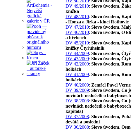
DV 50/2010
:
Slovo úvodem, Kapi
DV 49/2010
:
Slovo úvodem, Žák
knížka
DV 48/2010
:
Slovo úvodem, Kapit
- Honza a Jirka - kluci Rothovic
DV 47/2010
:
Slovo úvodem, Mal
DV 46/2010
:
Slovo úvodem, O kl
a hřebcích
DV 45/2010
:
Slovo úvodem, Kapi
knížky Čtyřúhelník
DV 44/2009
:
Slovo úvodem, Čtyř
DV 43/2009
:
Slovo úvodem, Čtyř
DV 42/2009
:
Slovo úvodem, Rom
holkách
DV 41/2009
:
Slovo úvodem, Rom
holkách
DV 40/2009
:
Zemřel Pavel Verne
DV 39/2009
:
Slovo úvodem, Co js
novinách nedočetli o babyboxech
DV 38/2008
:
Slovo úvodem, Co js
novinách nedočetli o babyboxech 
kapitola)
DV 37/2008
:
Slovo úvodem, Poh
devátá a poslední
DV 36/2008
:
Slovo úvodem, Osm