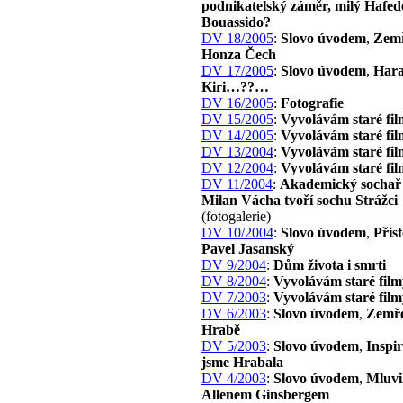
podnikatelský záměr, milý Hafed
Bouassido?
DV 18/2005
:
Slovo úvodem
,
Zemř
Honza Čech
DV 17/2005
:
Slovo úvodem
,
Har
Kiri…??…
DV 16/2005
:
Fotografie
DV 15/2005
:
Vyvolávám staré fi
DV 14/2005
:
Vyvolávám staré fi
DV 13/2004
:
Vyvolávám staré fi
DV 12/2004
:
Vyvolávám staré fi
DV 11/2004
:
Akademický sochař
Milan Vácha tvoří sochu Strážci
(fotogalerie)
DV 10/2004
:
Slovo úvodem
,
Přist
Pavel Jasanský
DV 9/2004
:
Dům života i smrti
DV 8/2004
:
Vyvolávám staré film
DV 7/2003
:
Vyvolávám staré film
DV 6/2003
:
Slovo úvodem
,
Zemře
Hrabě
DV 5/2003
:
Slovo úvodem
,
Inspir
jsme Hrabala
DV 4/2003
:
Slovo úvodem
,
Mluvi
Allenem Ginsbergem