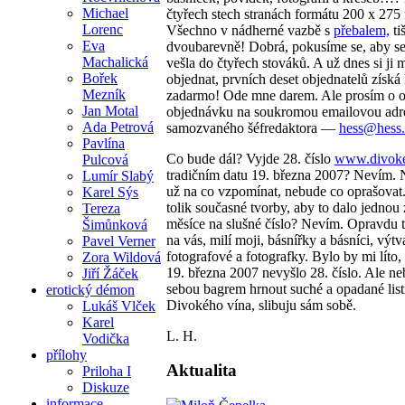
Michael
čtyřech stech stranách formátu 200 x 27
Lorenc
Všechno v nádherné vazbě s
přebalem,
ti
Eva
dvoubarevně! Dobrá, pokusíme se, aby se
Machalická
vešla do čtyřech stováků. A už dnes si ji 
Bořek
objednat, prvních deset objednatelů získá
Mezník
zadarmo! Ode mne darem. Ale prosím o 
Jan Motal
objednávku na soukromou emailovou adr
Ada Petrová
samozvaného šéfredaktora —
hess@hess.
Pavlína
Co bude dál? Vyjde 28. číslo
www.divoke
Pulcová
tradičním datu 19. března 2007? Nevím.
Lumír Slabý
už na co vzpomínat, nebude co oprašovat.
Karel Sýs
tolik současné tvorby, aby to dalo jednou
Tereza
měsíce na slušné číslo? Nevím. Opravdu t
Šimůnková
na vás, milí moji, básnířky a básníci, výtva
Pavel Verner
fotografové a fotografky. Bylo by mi líto
Zora Wildová
19. března 2007 nevyšlo 28. číslo. Ale n
Jiří Žáček
sebou bagrem hrnout suché a opadané list
erotický démon
Divokého vína, slibuju sám sobě.
Lukáš Vlček
Karel
L. H.
Vodička
přílohy
Aktualita
Priloha I
Diskuze
informace