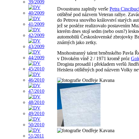
Dvoustranu zaplnily verše
Petra Cincibuc
otištěné pod názvem Veteran rallye. Zavád
do Petrova snového království starých au
jež se posléze realizovalo postavením Mu
kterém dnes stojí sedm (nebo osm?) leskn
automobilů Československé zbrojovky B
známých jako zetky.
Mnohostranný talent brněnského Pavla Ř
v Divokém víně 2 / 1971 kromě próz
Gol
Drogista prosadil i překladem veršů Jindř
Heislera otištěných pod názvem Volky ne