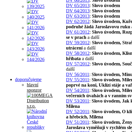
DV 66/2013
:
Slovo úvodem
DV 65/2013
:
Slovo úvodem
DV 64/2013
:
Slovo úvodem
DV 63/2013
:
Slovo úvodem
DV 62/2012
:
Slovo úvodem, Kuře
podruhé žádá Jaroslavovu ruku
DV 61/2012
:
Slovo úvodem, Roz
se v prach
a další
DV 59/2012
:
Slovo úvodem, Stra
utrácení
a další
DV 58/2012
:
Slovo úvodem, Klis
hříbata
a další
DV 57/2012
:
Slovo úvodem, Souč
další
DV 56/2011
:
Slovo úvodem, Minu
doporučujeme
DV 55/2011
:
Slovo úvodem, Mile
hlavní
poprvé na koni, Uklízí stáje a va
sponzor
DV 54/2011
:
Slovo úvodem, Mile
večerních úvahách a v ranním sv
DV 53/2011
:
Slovo úvodem, Jak 
Milena
DV 52/2011
:
Slovo úvodem, O kl
a hřebcích, Milena
DV 51/2011
:
Slovo úvodem, Ženy
Jaroslava vyměňují v rychlém sl