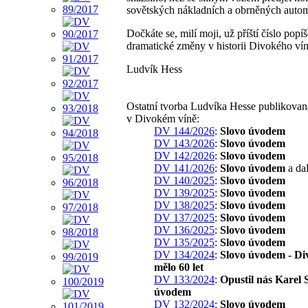
sovětských nákladních a obrněných autom
Dočkáte se, milí moji, už příští číslo popíš
dramatické změny v historii Divokého vín
Ludvík Hess
Ostatní tvorba Ludvíka Hesse publikovan
v Divokém víně:
DV 144/2026
:
Slovo úvodem
DV 143/2026
:
Slovo úvodem
DV 142/2026
:
Slovo úvodem
DV 141/2026
:
Slovo úvodem
a dal
DV 140/2025
:
Slovo úvodem
DV 139/2025
:
Slovo úvodem
DV 138/2025
:
Slovo úvodem
DV 137/2025
:
Slovo úvodem
DV 136/2025
:
Slovo úvodem
DV 135/2025
:
Slovo úvodem
DV 134/2024
:
Slovo úvodem - Di
mělo 60 let
DV 133/2024
:
Opustil nás Karel 
úvodem
DV 132/2024
:
Slovo úvodem