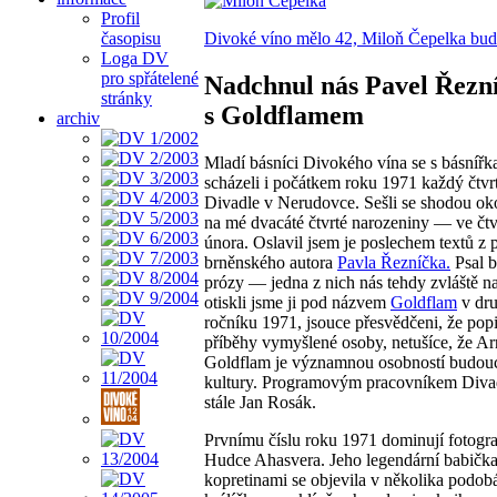
Profil
časopisu
Divoké víno mělo 42, Miloň Čepelka bud
Loga DV
pro spřátelené
Nadchnul nás Pavel Řezn
stránky
s Goldflamem
archiv
Mladí básníci Divokého vína se s básnířk
scházeli i počátkem roku 1971 každý čtvr
Divadle v Nerudovce. Sešli se shodou oko
na mé dvacáté čtvrté narozeniny — ve čtv
února. Oslavil jsem je poslechem textů z 
brněnského autora
Pavla Řezníčka.
Psal b
prózy — jedna z nich nás tehdy zvláště n
otiskli jsme ji pod názvem
Goldflam
v dru
ročníku 1971, jsouce přesvědčeni, že pop
příběhy vymyšlené osoby, netušíce, že Ar
Goldflam je významnou osobností budouc
kultury. Programovým pracovníkem Diva
stále Jan Rosák.
Prvnímu číslu roku 1971 dominují fotogra
Hudce Ahasvera. Jeho legendární babička
kopretinami se objevila v několika podo