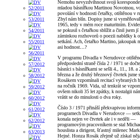
Nemohu nevyzdvihnout svoji koresponde
mladou básnířkou Martinou Novotnou, vo
povolání v hodnosti četařky, otištěnou v r
Zbyl nám blín. Dopisy jsme si vyměňoval
1965, tedy v mém roce maturitním. Evide
se pokusil s četařkou sblížit a činil jsem jí
záminkou rozhovorů o poezii nabídky k 
setkání. Ach, četařko Martino, jakoupak 
asi hodnost…?
V programu Divadla v Nerudovce otiště
předposlední straně čísla 2 / 1971 se dočt
básníci s básnířkami se sešli 4., 11., 18. a 
března a že druhý březnový čtvrtek jsme
Rosákem vzpomínali recitací vybraných 
na ročník 1969. Vida, už tenkrát se vzpom
ovšem nikoli 35 let zpátky, k nostalgii nám
vrátit se do minulosti o dva roky.
Číslo 3 / 1971 přináší překvapivou inform
programech Divadla v Nerudovce — setk
konala nejen ve čtvrtek ale i v neděli —
programovým pracovníkem se stal Michae
houslista a dirigent, šťastný milenec Mark
Hejné. Honza Rosák zřejmě už získal něj