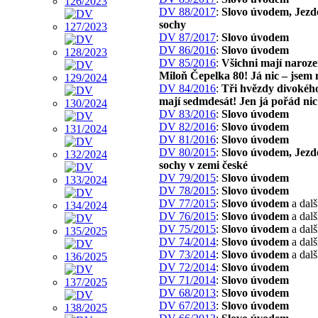
DV 88/2017
:
Slovo úvodem, Jezd
sochy
DV 87/2017
:
Slovo úvodem
DV 86/2016
:
Slovo úvodem
DV 85/2016
:
Všichni mají naroze
Miloň Čepelka 80! Já nic – jsem 
DV 84/2016
:
Tři hvězdy divokéh
mají sedmdesát! Jen já pořád nic
DV 83/2016
:
Slovo úvodem
DV 82/2016
:
Slovo úvodem
DV 81/2016
:
Slovo úvodem
DV 80/2015
:
Slovo úvodem, Jezd
sochy v zemi české
DV 79/2015
:
Slovo úvodem
DV 78/2015
:
Slovo úvodem
DV 77/2015
:
Slovo úvodem
a dalš
DV 76/2015
:
Slovo úvodem
a dalš
DV 75/2015
:
Slovo úvodem
a dalš
DV 74/2014
:
Slovo úvodem
a dalš
DV 73/2014
:
Slovo úvodem
a dalš
DV 72/2014
:
Slovo úvodem
DV 71/2014
:
Slovo úvodem
DV 68/2013
:
Slovo úvodem
DV 67/2013
:
Slovo úvodem