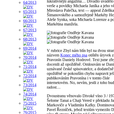
lukrativnější angažmá… Divadlo uvádělo 
verše a povídky Michaela Janíka a jeho v
Miroslava Palečka, text — appeal Zdeňka
Šimanovského a samozřejmě Markéty Hejn
Aleše Synka, soka Michaela Lorenze a po
Markétina manžela.
V rubrice Zbyl nám blín byl na dvou stra
názvem
Konec mého psa
otištěn úryvek 
Pravonín Daniely Hodrové. Text jsme zř
docenili až opožděně. Omlouvám se Dani
uznávané české spisovatelce, a dodatečně
opožděně se pokouším chybu napravit ješ
publikováním Pravonína i v tomto čísle
internetovém. No, nevím, jestli z toho bu
radost…
Dvoustranu věnovalo Divoké víno 3 / 19
Šelome Tanai a Chaji Vered v překladu J
Markoviče a Vladimíra Kafky. Dominova
Pavel Řezníček, jehož textům vymezilo 