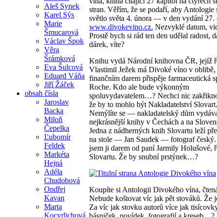
vína, kniha čítající 27 kapitol na čtyřech 
Aleš Synek
stran. Věřím, že se podaří, aby Antologie 
Karel Sýs
světlo světa 4. února — v den vydání 27. 
Marie
www.divokevino.cz.
Nezvyklé datum, vi
Šmucarová
Prostě bych si rád ten den udělal radost, da
Václav Špok
dárek, víte?
Věra
Šrámková
Knihu vydá Národní knihovna ČR, jejíž ře
Eva Šulcová
Vlastimil Ježek má Divoké víno v oblibě,
Eduard Váňa
finančním darem přispěje farmaceutická s
Jiří Žáček
Roche. Kdo ale bude výkonným
obsah čísla
spoluvydavatelem…? Nechci nic zakřikno
Jaroslav
že by to mohlo být Nakladatelství Slovart
Backa
Nemýlíte se — nakladatelský dům vydáva
Miloň
nejkrásnější knihy v Čechách a na Sloven
Čepelka
Jedna z nádherných knih Slovartu leží p
Ľubomír
na stole — Jan Saudek — fotograf český.
Feldek
jsem ji darem od paní Jarmily Holušové, ř
Markéta
Slovartu. Že by snubní prstýnek…?
Hejná
Adéla
Chudobová
Ondřej
Koupíte si Antologii Divokého vína, čtená
Kavan
Nebude koštovat víc jak pět stováků. Že 
Marta
Za víc jak stovku autorů více jak tisícovk
Kocvrlichová
básniček, povídek, fotografií a kreseb…?