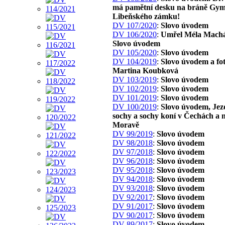
má pamětní desku na bráně Gym
Libeňského zámku!
DV 107/2020
:
Slovo úvodem
DV 106/2020
:
Umřel Méla Machá
Slovo úvodem
DV 105/2020
:
Slovo úvodem
DV 104/2019
:
Slovo úvodem a fo
Martina Koubková
DV 103/2019
:
Slovo úvodem
DV 102/2019
:
Slovo úvodem
DV 101/2019
:
Slovo úvodem
DV 100/2019
:
Slovo úvodem, Jez
sochy a sochy koní v Čechách a 
Moravě
DV 99/2019
:
Slovo úvodem
DV 98/2018
:
Slovo úvodem
DV 97/2018
:
Slovo úvodem
DV 96/2018
:
Slovo úvodem
DV 95/2018
:
Slovo úvodem
DV 94/2018
:
Slovo úvodem
DV 93/2018
:
Slovo úvodem
DV 92/2017
:
Slovo úvodem
DV 91/2017
:
Slovo úvodem
DV 90/2017
:
Slovo úvodem
DV 89/2017
:
Slovo úvodem