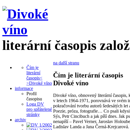
literární časopis zalo
na další stranu
Čím je
literární
Čím je literární časopis
časopis<
Divoké víno
>Divoké víno
informace
Profil
Divoké víno, obnovený literární časopis, 
časopisu
v letech 1964-1971, porovnává ve svém i
Loga DV
pokračování tvorbu autorů šedesátých let 
pro spřátelené
Poezie, próza, fotografie… Co psali kdysi
stránky
Sýs, Petr Cincibuch a jak píší dnes. Jak psal
archiv
nenapíší – Pavel Verner, Jaroslav Holoub
Ladislav Landa a Jana Černá-Krejcarová. 