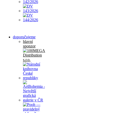
doporučujeme
hlavní
sponzor