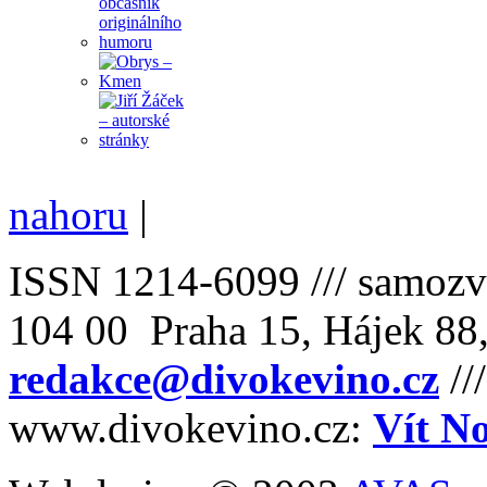
nahoru
|
ISSN 1214-6099 /// samozv
104 00 Praha 15, Hájek 88,
redakce@divokevino.cz
//
www.divokevino.cz:
Vít N