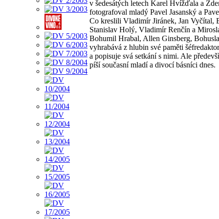
v šedesátých letech Karel Hvížďala a Zde
fotografoval mladý Pavel Jasanský a Pav
Co kreslili Vladimír Jiránek, Jan Vyčítal,
Stanislav Holý, Vladimír Renčín a Mirosl
Bohumil Hrabal, Allen Ginsberg, Bohusla
vyhrabává z hlubin své paměti šéfredakto
a popisuje svá setkání s nimi. Ale předevší
píší současní mladí a divocí básníci dnes.