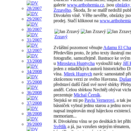
galerie
www.artbohemia.cz
, jsou
obrázky
Zrzavého
. Škoda, že se malíř nedožil pub
Divokém víně. Věřte nevěřte, obrázky jso
prodej. Stačí kliknout na
www.artbohemia
Zrzavý
Zvláštní pozornost věnujte
Adamu El Cha
Především proto, že jeho texty ilustrují mo
fotografie, samozřejmě. Ilustrace ke svým
u
Miroslava Huptycha
vysloužil taky
Jiří
jeden z mladičkých autorů historického 
vína.
Mirek Huptych
navíc samostatně při
zkrácenou verzi ze svého Havrana.
Dušan
představí další částí své nové sbírky Přeb
anděl. Celou sbírkou Nechtěj obývat vich
prezentuje
Michal Černík
.
Stejská se mi po
Pavlu Vernerovi
, a tak j
básniček vybral jednu starou a jednu novo
napsal inspirován mojí hájeckou existencí.
memoriam...
K Divokému vínu se po desítkách let přih
Světlík
a já, jsa vzrušen stejným tématem,