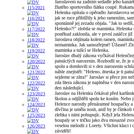
Jaroslavem na zadním sedadle jeho kanár
žlutého sportovního fiátku coupé. Rukam
Helenka opírala o opěradlo Jaroslavova s
jak se ruce přiblížily k jeho ramenům, sa
spontánně jej zezadu objala. "Jak to sedíš,
Helenko?!" zlobila se maminka. Helenka 
poněkud zaklonila, ale v první zatáčce již
Jaroslava objímala kolem ramen, mamink
nemaminka. Jak samozřejmé! Úžasné! Zlo
maminka a tulící se Helenka.
Jaroslav dbalý zákona vyčkával Helenčin
patnáctých narozenin. Rozhodli se, že je o
spolu a domluvili si v den narozenin schů
náhle znejistěl: "Heleno, dneska je ti patná
sejdeme se zítra!" Jaroslav si přece jen neb
zda litera zákona je naplněna v den naroze
den následující.
Jaroslav na Helenku čekával před karlíns
školou a odjížděli spolu ke koním. Nebo 
Helence narostly přenáramné houpačky a 
dívčina je uměla nosit, aniž by je čímkoli
zlehka s nimi pohupujíc. Když jela Helena
houpaly se v tričku jako dva mosazné zvo
veselou melodii z Lorety. Všichni kluci i 
záviděli!