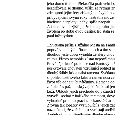
jeho domu třetího. Překročila práh velmi o
nezdržovala se dlouho, tušíc, že rytmus ži
zde oproti jejím lety získaným návykům 
přibývajícími svými roky neztratila nic ze
hladkosti a teploty i něhy, spíše naopak.
A tak chovatel zjišťuje, že Irena prolínajíc
životem po dobu dvou desítek let, stala se
paní inženýrkou...
...Světlana přišla z Jižního Města na Fan
poprvé v pouhých třinácti letech a tím se 
dlouhou ještě dobu vyřadila ze sféry chov
zájmu. Přesto nemohla zůstat nepovšimnu
Provádějíc koně po louce nad Fantovým
poskytovala chovateli vzrušující pohled n
dlouhý štíhlý krk a nahá ramena. Světlan
si pohlednosti svého krku a ramen nosí ce
život vše odhalující nátělníky. Ramena d
zaúhlená s pažemi skrývají klíční kosti je
kůží. Oblouk jejich přechodu do pažních 
vytvořil sochař z italského mramoru, dov
výhradně pro tuto práci z toskánské Carra
Zrovna tak lopatky vystupující z jejích za
naznačující, že z těch míst vyrůstají anděl
Andělské byly i Světlaniny dlouhé plavé a