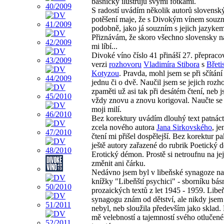
básničky ilustruju svými fotkami.
S radostí uvádím několik autorů slovensk
potěšení maje, že s Divokým vínem souzn
podobně, jako já souzním s jejich jazykem
Přiznávám, že skoro všechno slovensky n
mi líbí...
Divoké víno číslo 41 přináší 27. přeprac
verzi
rozhovoru
Vladimíra Stibora
s
Břeti
Kotyzou
. Pravda, mohl jsem se při sčítání 
jednu či o dvě. Naučil jsem se jejich rozh
zpaměti už asi tak při desátém čtení, neb j
vždy znovu a znovu korigoval. Naučte se j
moji milí.
Bez korektury uvádím dlouhý text patnáct
zcela nového autora
Jana Sirkovského
, je
čtení mi přišel dospělejší. Bez korektur 
ještě autory zařazené do rubrik Poetický 
Erotický démon. Prostě si netroufnu na jej
změnit ani čárku.
Nedávno jsem byl v libeňské synagoze na
knížky "Libeňští psychici" - sborníku bás
prozaických textů z let 1945 - 1959. Lib
synagogu znám od dětství, ale nikdy jsem
nebyl, neb sloužila především jako sklad.
mě velebností a tajemností svého otlučen