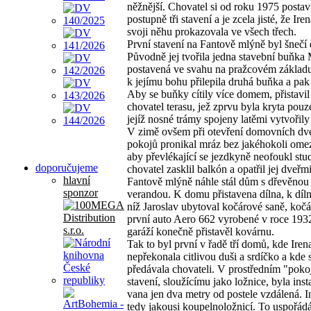
něžnější. Chovatel si od roku 1975 postav
postupně tři stavení a je zcela jisté, že Ir
svoji něhu prokazovala ve všech třech.
První stavení na Fantově mlýně byl šnečí
Původně jej tvořila jedna stavební buňka
postavená ve svahu na pražcovém základu
k jejímu bohu přilepila druhá buňka a pak i
Aby se buňky cítily více domem, přistavil
chovatel terasu, jež zprvu byla kryta pouze
jejíž nosné trámy spojeny latěmi vytvořily
V zimě ovšem při otevření domovních dve
pokojů pronikal mráz bez jakéhokoli omez
aby převlékající se jezdkyně neofoukl stud
doporučujeme
chovatel zasklil balkón a opatřil jej dveřm
hlavní
Fantově mlýně náhle stál dům s dřevěnou
sponzor
verandou. K domu přistavena dílna, k díln
níž Jaroslav ubytoval kočárové saně, kočá
první auto Aero 662 vyrobené v roce 193
garáží konečně přistavěl kovárnu.
Tak to byl první v řadě tří domů, kde Iren
nepřekonala citlivou duši a srdíčko a kde 
předávala chovateli. V prostředním "pokoj
stavení, sloužícímu jako ložnice, byla ins
vana jen dva metry od postele vzdálená. In
tedy jakousi koupelnoložnicí. To uspořád