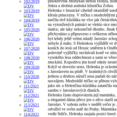
plnokrevník Mohykán neboli Honza, hod
Jiskra a drobná arabská klisnička Zohra.
Helenka v hrusické cihelně okamžitě used
křesla princezny. V tričku s modrobílými
tančila dvě kůzlátka ne více jak čtrnáctilet
na vytoužených patnáct se vleklo sice me
sladce, ale taky nekonečně dlouho. Jinak 
přichystáno a připraveno s veškerou něhou
byl tehdy ještě velmi mladý Jaroslav scho
nebylo jí málo. S Helenkou vyjížděli ve 
koních do lesů od Hrusic směrem k Ondř
polovině vyjížďky nechávali koně ve stín
vysokého lesa oddechnout a sami se věno
muckání. Kupodivu jim koně nikdy neutekl
Když se dovezlo seno, Helenka je ochotně
s Jaroslavem na půdě. V kratinkých chvíl
jednou a druhou náručí sena padali do ná
navzájem. Modrobílé tričko se přitom vyh
jako nic a Helenčina kůzlátka zatančila r
sambu v Jaroslavových dlaních.
Helenku často doprovázela její maminka,
a elegantní dáma přece jen o něco starší n
Jaroslav. V sobotu nebo v neděli večer je 
odvážel ve svém autě do Prahy. Maminka
vedle řidiče, Helenka zaujala pozici hned 