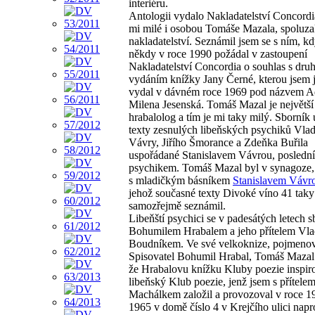
interiéru.
Antologii vydalo Nakladatelství Concordia
mi milé i osobou Tomáše Mazala, spoluza
nakladatelství. Seznámil jsem se s ním, k
někdy v roce 1990 požádal v zastoupení
Nakladatelství Concordia o souhlas s dr
vydáním knížky Jany Černé, kterou jsem 
vydal v dávném roce 1969 pod názvem A
Milena Jesenská. Tomáš Mazal je největší
hrabalolog a tím je mi taky milý. Sborník
texty zesnulých libeňských psychiků Vlad
Vávry, Jiřího Šmorance a Zdeňka Buřila
uspořádané Stanislavem Vávrou, poslední
psychikem. Tomáš Mazal byl v synagoze,
s mladičkým básníkem
Stanislavem Vávr
jehož současné texty Divoké víno 41 taky
samozřejmě seznámil.
Libeňští psychici se v padesátých letech sbl
Bohumilem Hrabalem a jeho přítelem Vl
Boudníkem. Ve své velkoknize, pojmeno
Spisovatel Bohumil Hrabal, Tomáš Mazal 
že Hrabalovu knížku Kluby poezie inspiro
libeňský Klub poezie, jenž jsem s přítel
Machálkem založil a provozoval v roce 1
1965 v domě číslo 4 v Krejčího ulici napro