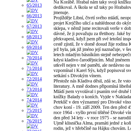
Na Korábě. Hrabal nám taky svoji knížku
dedikoval. A škola se už taky po Hrabalov
jmenuje.
Projížděje Libní, čtvrtí svého mládí, neo
projet Krejčího ulicí a nahlédnout do oký
sklepa, v němž jsme recitovali verše v dob
dávné, že ji považuju za třetihory. Jaké b
překvapení, když jsem při své letošní ins
cestě zjistil, že v domě dosud žije rodina
jež byla, jak již jméno její naznačuje, v š
letech mladým básníkům stejně nebezpečn
kdysi kladivo čarodějnicím. Muž jménem
utkvěl nejen v mé paměti, ale nedávno na 
vzpomínal i Karel Sýs, když popisoval sv
setkání s Divokým vínem.
Přestože nás Kladiva děsil, zdá se, že vsto
literatury. A mně dodnes připomíná libeňs
Mládí jsem vyvolával i psaním své druhé l
knížky Balady o koních. Vyjde v Nakladat
Petrklíč v den významný pro Divoké víno
chov koní - 19. září 2009. Ten den před 45
roce 1964 - vyšlo první tištěné Divoké ví
den před 34 lety - v roce 1975 - se narodil
Ujmě klisnička Alma, pramáti jedné z ko
rodin, jež v hřebčíně na Hájku chovám. L