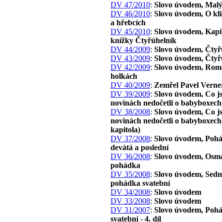
DV 47/2010
:
Slovo úvodem, Malý
DV 46/2010
:
Slovo úvodem, O kl
a hřebcích
DV 45/2010
:
Slovo úvodem, Kapit
knížky Čtyřúhelník
DV 44/2009
:
Slovo úvodem, Čtyř
DV 43/2009
:
Slovo úvodem, Čtyř
DV 42/2009
:
Slovo úvodem, Rom
holkách
DV 40/2009
:
Zemřel Pavel Verne
DV 39/2009
:
Slovo úvodem, Co js
novinách nedočetli o babyboxech
DV 38/2008
:
Slovo úvodem, Co js
novinách nedočetli o babyboxech 
kapitola)
DV 37/2008
:
Slovo úvodem, Poh
devátá a poslední
DV 36/2008
:
Slovo úvodem, Osm
pohádka
DV 35/2008
:
Slovo úvodem, Sed
pohádka svatební
DV 34/2008
:
Slovo úvodem
DV 33/2008
:
Slovo úvodem
DV 31/2007
:
Slovo úvodem, Poh
svatební - 4. díl