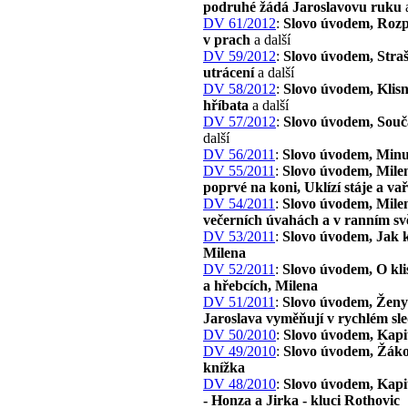
podruhé žádá Jaroslavovu ruku
a
DV 61/2012
:
Slovo úvodem, Roz
v prach
a další
DV 59/2012
:
Slovo úvodem, Stra
utrácení
a další
DV 58/2012
:
Slovo úvodem, Klisn
hříbata
a další
DV 57/2012
:
Slovo úvodem, Souč
další
DV 56/2011
:
Slovo úvodem, Minu
DV 55/2011
:
Slovo úvodem, Mile
poprvé na koni, Uklízí stáje a va
DV 54/2011
:
Slovo úvodem, Mile
večerních úvahách a v ranním svě
DV 53/2011
:
Slovo úvodem, Jak 
Milena
DV 52/2011
:
Slovo úvodem, O kli
a hřebcích, Milena
DV 51/2011
:
Slovo úvodem, Ženy 
Jaroslava vyměňují v rychlém sl
DV 50/2010
:
Slovo úvodem, Kapi
DV 49/2010
:
Slovo úvodem, Žák
knížka
DV 48/2010
:
Slovo úvodem, Kapit
- Honza a Jirka - kluci Rothovic