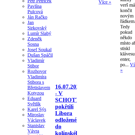
Petr Petříček
Více »
verš m
Pavlína
končit
Pulcová
novým
Ján Račko
řádkem
Jan
Tedy
Sirkovský
pokud
Lumír Slabý
někdo
Zdeněk
místo a
Sosna
stiskl
Josef Soukal
klávesu
Dušan Spáčil
enter,
Vladimír
po...
Ví
Stibor
»
Rozhovor
Vladimíra
Stibora s
16.07.2026
Břetislavem
- V
Kotyzou
Eduard
SCHOTTU
Světlík
pokřtili
Karel Sýs
Libora
Miroslav
odloženého
Václavek
Stanislav
do
Vávra
kolínského