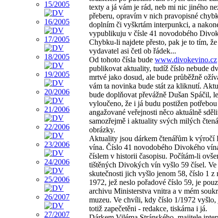
texty a já vám je rád, neb mi nic jiného n
přeberu, opravím v nich pravopisné chybk
doplním či vyškrtám interpunkci, a nakon
vypublikuju v čísle 41 novodobého Divok
Chybku-li najdete přesto, pak je to tím, že
vydavatel asi četl ob řádek...
Od tohoto čísla bude
www.divokevino.cz
publikovat aktuality, tudíž číslo nebude d
mrtvé jako dosud, ale bude průběžně ožív
vám ta novinka bude stát za kliknutí. Aktu
bude doplňovat převážně Dušan Spáčil, le
vyloučeno, že i já budu postižen potřebou
angažované veřejnosti něco aktuálně sděli
samozřejmě i aktuality svých milých čtenář
obrázky.
Aktuality jsou dárkem čtenářům k výročí
vína. Číslo 41 novodobého Divokého vína
číslem v historii časopisu. Počítám-li ovš
tištěných Divokých vín vyšlo 59 čísel. Ve
skutečnosti jich vyšlo jenom 58, číslo 1 z
1972, jež neslo pořadové číslo 59, je pou
archivu Ministerstva vnitra a v mém sou
muzeu. Ve chvíli, kdy číslo 1/1972 vyšlo,
totiž zapečetěni - redakce, tiskárna i já.
Dárkem Viléma Stránského, majitele inte