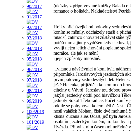
(ukázky z připravované knížky Balada o 
romance o holkách, Nakladatelství Petrklí
Holky přicházející od poloviny sedmdesát
koním se měnily, odcházely starší a přich
mladší, zatímco chovatel zůstával stále týž
potěšením a jindy vyděšen tedy sledoval, 
vyvíjí nejen jejich chování poplatné spol
morálce, ale jak se mění
i jejich způsoby milostné...
...vítanou návštěvnicí u koní byla nádher
připomínka Jaroslavových jezdeckých akti
první poloviny sedmdesátých let. Helena,
ještě Helenka, přijížděla ke koním do hru
cihelny u Vávrů. Jaroslav tou dobou prov
jakýsi jezdecký oddíl pod hlavičkou Těl
jednoty Sokol Třeboradice. Počet koní v
oddíle se pohyboval kolem pěti či šesti. Č
nosil valášek Mohan, číslo dvě mohutná č
klisna Zuzana alias Účast, jež byla Jaros
osobním jezdeckým koněm, trojkou byla 
Hvězda. Přibyl k nim časem mimořádně 