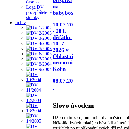
přispívá
časopisu
na
Loga DV
pro spřátelené
babybox.
stránky
archiv
10.07.2026
- 283.
děťátko
10. 7.
2026 v
Oblastní
nemocnici
Kolín
08.07.2026
-
Slovo úvodem
Už jsem tu zase, moji milí, dva měsíce up
Několik desítek mladých básníků a literát
toužících po publikování svých děl mě za