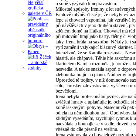
o sobě vyzývalo k nepravostem.
Milostné způsoby Ireniny z let strávených
Fantově mlýně..?Jisté je, že nebyly výraz
lépe si chovatel vzpomíná, jak vzrušivá by
při návštěvách v jeho druhém stavení, pr
zděném domě na Hájku. Chovatel má rád 
při milování hrají jako harfy, flétny či vio
taky. Irena hrála na saxofon. Někdy její 
vytí zaměnil vzlykající bláznivý klarinet. 
intenzivně, že se Kamila rozesmála. Nesm
hlasitě, ale chápavě. Téhle hře saxofonu s
klarinetem Kamila rozuměla, jenomže takh
nesvedla. A tak se snažila aspoň o doprov
zlehounka hrajíc na piano. Nádherný trojh
Uprostřed té trojhry, v níž dominovalo s
sólo, Jaroslav zdevastován a vyšťaven up
bezvědomí.
Irena nebyla profesionální jezdec, ale nauč
zvláštní hmaty a uplatňujíc je, ochočila si
koně laskavými pohyby. Nasednuvši pak d
odjela na něm dlouhou trať. Opohybovala 
klidným vysedáním, zrychlujíc rytmus klu
nacválala a houpajíc se v sedle, dovedla 
vítězně do cíle přesně na vteřinu...
Irena vstupovala v chovatelově pozdním v