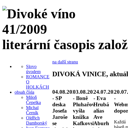
literární časopis zalo
na další stranu
Slovo
úvodem
DIVOKÁ VINICE, aktuál
ROMANCE
O
HOLKÁCH
04.08.2026
03.08.2026
24.07.2026
20.07
obsah čísla
Miloň
- SP
- Iloně
- Eva
-
Čepelka
deska
Pluhařové
Hrubá
Webm
Michal
Josefa
vyšla
alias
dopor
Černík
Jaroše
knížka
Ave
Oldřich
Každá
se
Kafkovské
Aburh
Damborský
báseň 