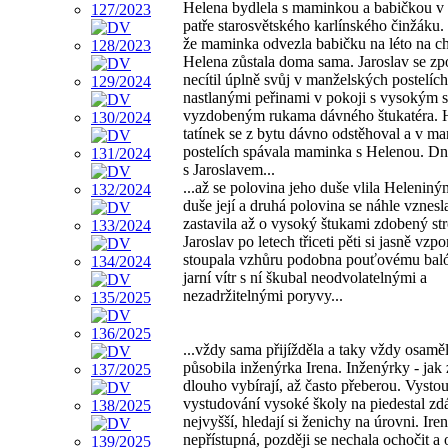
Helena bydlela s maminkou a babičkou v
patře starosvětského karlínského činžáku. 
že maminka odvezla babičku na léto na c
Helena zůstala doma sama. Jaroslav se zp
necítil úplně svůj v manželských postelíc
nastlanými peřinami v pokoji s vysokým 
vyzdobeným rukama dávného štukatéra. 
tatínek se z bytu dávno odstěhoval a v m
postelích spávala maminka s Helenou. D
s Jaroslavem...
...až se polovina jeho duše vlila Heleniný
duše její a druhá polovina se náhle vznesl
zastavila až o vysoký štukami zdobený str
Jaroslav po letech třiceti pěti si jasně vzp
stoupala vzhůru podobna pouťovému bal
jarní vítr s ní škubal neodvolatelnými a
nezadržitelnými poryvy...
...vždy sama přijížděla a taky vždy osamě
působila inženýrka Irena. Inženýrky - jak
dlouho vybírají, až často přeberou. Vysto
vystudování vysoké školy na piedestal zd
nejvyšší, hledají si ženichy na úrovni. Ire
nepřístupná, později se nechala ochočit a 