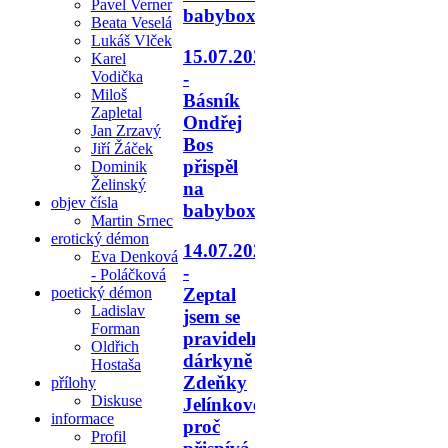
Pavel Verner
babyboxu.
Beata Veselá
Lukáš Vlček
15.07.2026
Karel
-
Vodička
Miloš
Básník
Zapletal
Ondřej
Jan Zrzavý
Bos
Jiří Žáček
přispěl
Dominik
Želinský
na
objev čísla
babyboxy.
Martin Srnec
erotický démon
14.07.2026
Eva Denková
-
- Poláčková
poetický démon
Zeptal
Ladislav
jsem se
Forman
pravidelné
Oldřich
dárkyně
Hostaša
Zdeňky
přílohy
Diskuse
Jelínkové,
informace
proč
Profil