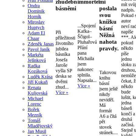
Ivan Fontana
zhudebněnými
immortelly.
mi
mít svů
Ondra
básněmi
poslala
nadpis.
Dominik
svou
Pokud s
Horník
autor
knížku
Miroslav
...Spojení
neví ra
Huptych
básní
Kafka–
napíše
Při
Adam El
Něžná
Ščigol–
***. Al
příležitosti
Chaar
nahota
Pluhařová
pokud
životního
Zdeněk Janas
Přání
pravdy.
někdo
jubilea
Pavol Janík
pana
píše
básníka
Markéta
Michaila
jednu
Josefa
Jelínková
jsem
sloku z
Jaroše
Radka
nakonec
druhou
vyšla SP
Kozáková
Takovou
splnila.
nemůž
deska se
Luděk Krása
knihu
Napsala...
čekat, 
dvěmi
Jiří Kukaň
básní
Více »
někdo
zhud...
Renata
jsem ještě
bude
Více »
Kuljovská
nikdy
luštit, 
Michael
neviděl.
jedna
Lorenc
Má
báseň
Bořek
formát
končí a
Mezník
A6 a čítá
druhá
Tomáš
pět
začíná.
Mladějovský
stovek
Stejně 
Jan Musil
stránek....
každý