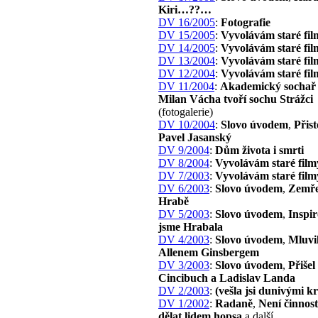
Kiri…??…
DV 16/2005
:
Fotografie
DV 15/2005
:
Vyvolávám staré fil
DV 14/2005
:
Vyvolávám staré fil
DV 13/2004
:
Vyvolávám staré fil
DV 12/2004
:
Vyvolávám staré fil
DV 11/2004
:
Akademický sochař 
Milan Vácha tvoří sochu Strážci
(fotogalerie)
DV 10/2004
:
Slovo úvodem
,
Přist
Pavel Jasanský
DV 9/2004
:
Dům života i smrti
DV 8/2004
:
Vyvolávám staré film
DV 7/2003
:
Vyvolávám staré film
DV 6/2003
:
Slovo úvodem
,
Zemře
Hrabě
DV 5/2003
:
Slovo úvodem
,
Inspir
jsme Hrabala
DV 4/2003
:
Slovo úvodem
,
Mluvil
Allenem Ginsbergem
DV 3/2003
:
Slovo úvodem
,
Přišel
Cincibuch a Ladislav Landa
DV 2/2003
:
(vešla jsi dunivými 
DV 1/2002
:
Radaně
,
Není činnost
dělat lidem hopsa
a další