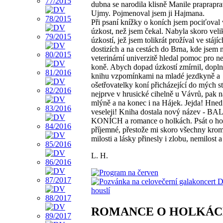
dubna se narodila klisně Manile praprapr
Ujmy. Pojmenoval jsem ji Hajmana.
Při psaní knížky o koních jsem pociťoval 
úzkost, než jsem čekal. Nabyla skoro veli
úzkostí, jež jsem tolikrát prožíval ve stájíc
dostizích a na cestách do Brna, kde jsem 
veterinární univerzitě hledal pomoc pro 
koně. Abych dopad úzkostí zmírnil, dopln
knihu vzpomínkami na mladé jezdkyně a
ošetřovatelky koní přicházející do mých st
nejprve v hrusické cihelně u Vávrů, pak 
mlýně a na konec i na Hájek. Jejda! Hned
veseleji! Kniha dostala nový název - 
KONÍCH a romance o holkách. Psát o ho
příjemné, přestože mi skoro všechny kro
milosti a lásky přinesly i zlobu, nemilost a
L. H.
ROMANCE O HOLKÁ