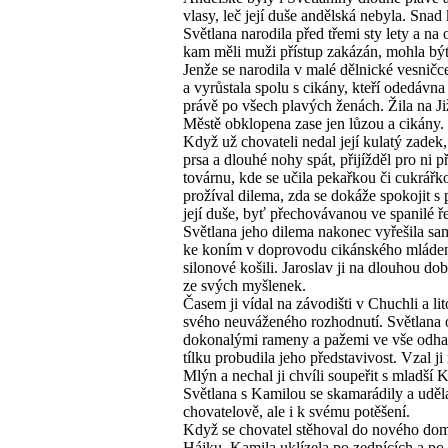
vlasy, leč její duše andělská nebyla. Snad
Světlana narodila před třemi sty lety a na 
kam měli muži přístup zakázán, mohla bý
Jenže se narodila v malé dělnické vesničc
a vyrůstala spolu s cikány, kteří odedávna 
právě po všech plavých ženách. Žila na J
Městě obklopena zase jen lůzou a cikány.
Když už chovateli nedal její kulatý zadek
prsa a dlouhé nohy spát, přijížděl pro ni p
továrnu, kde se učila pekařkou či cukrářk
prožíval dilema, zda se dokáže spokojit s 
její duše, byť přechovávanou ve spanilé ř
Světlana jeho dilema nakonec vyřešila sam
ke koním v doprovodu cikánského mláden
silonové košili. Jaroslav ji na dlouhou do
ze svých myšlenek.
Časem ji vídal na závodišti v Chuchli a lit
svého neuváženého rozhodnutí. Světlana 
dokonalými rameny a pažemi ve vše odha
tílku probudila jeho představivost. Vzal j
Mlýn a nechal ji chvíli soupeřit s mladší 
Světlana s Kamilou se skamarádily a uděl
chovatelově, ale i k svému potěšení.
Když se chovatel stěhoval do nového do
Hájku, Kamila uklízela po zednících a po 