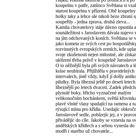
koupelnu v patře, zatímco Světlana si vza
starost koupelnu v přízemí. Obě koupelny 
holky taky a lehce ale nikoli beze zbraní 
soupeřily - jedna zprava, druhá zleva...
Kamila chovatelovy stáje dávno opustila a
sounáležitost s Jaroslavem dávala najevo
na jím odchovaných koních. Světlana se v
jako kometa ze svých cest po hospodářsk
rozvinutých evropských zemích, kde upla
svoje zkušenosti nejen milostné, ale získa
uklízení třeba právě v koupelně Jaroslav
O to něžnější byla při svých návratech a lé
kráse neubírala. Přijížděla v pravidelných
intervalech, jistě vždy, když jí došly anti
pilulky. Byla líbezná ještě po deseti letech 
líbeznější po letech dvaceti. Zadek předch
plynulé boky, břicho vyznačené malým
velikonočním bochánkem, světlá křovinka.
plavé vlnité vlasy spadající na ramena a n
rýsující místa pro křídla. Usedajíc obkro
Jaroslavově sedle, pobízejíc jej, a v pravou
přivádějíc do cíle. Jakoby se vznesla na s
andělských křídlech a s sebou vynesla do
modři i starého už chovatele...