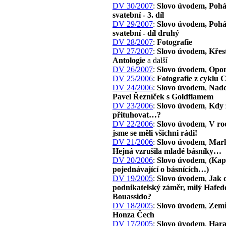
DV 30/2007
:
Slovo úvodem, Poh
svatební - 3. díl
DV 29/2007
:
Slovo úvodem, Poh
svatební - díl druhý
DV 28/2007
:
Fotografie
DV 27/2007
:
Slovo úvodem, Křes
Antologie
a další
DV 26/2007
:
Slovo úvodem
,
Opon
DV 25/2006
:
Fotografie z cyklu 
DV 24/2006
:
Slovo úvodem
,
Nadc
Pavel Řezníček s Goldflamem
DV 23/2006
:
Slovo úvodem
,
Kdy 
přituhovat…?
DV 22/2006
:
Slovo úvodem
,
V ro
jsme se měli všichni rádi!
DV 21/2006
:
Slovo úvodem
,
Mark
Hejná vzrušila mladé básníky…
DV 20/2006
:
Slovo úvodem
,
(Kap
pojednávající o básnících…)
DV 19/2005
:
Slovo úvodem
,
Jak 
podnikatelský záměr, milý Hafed
Bouassido?
DV 18/2005
:
Slovo úvodem
,
Zemř
Honza Čech
DV 17/2005
:
Slovo úvodem
,
Har