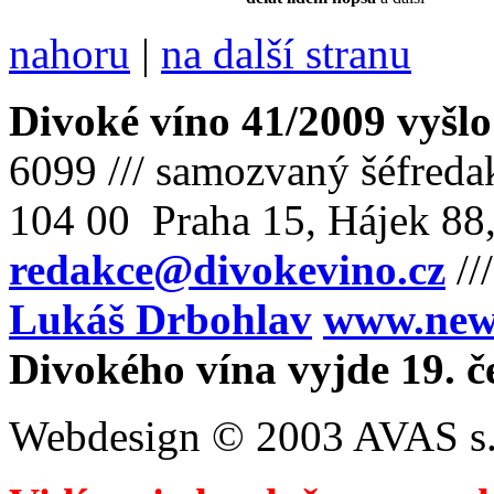
nahoru
|
na další stranu
Divoké víno 41/2009 vyšlo
6099 /// samozvaný šéfreda
104 00 Praha 15, Hájek 88,
redakce@divokevino.cz
//
Lukáš Drbohlav
www.newm
Divokého vína vyjde 19. č
Webdesign © 2003 AVAS s.