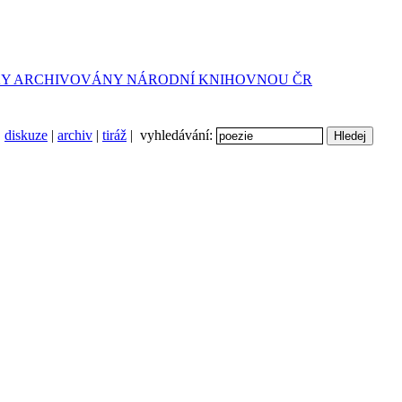
diskuze
|
archiv
|
tiráž
| vyhledávání: