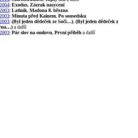
2004
:
Exodus
,
Zázrak nasycení
2003
:
Latiník
,
Madona 8. března
2003
:
Minuta před Kainem
,
Po sousedsku
2003
:
(Byl jeden dědeček ze Soči…)
,
(Byl jeden dědeček z
ýna…)
a další
2003
:
Pár slov na omluvu
,
První příběh
a další