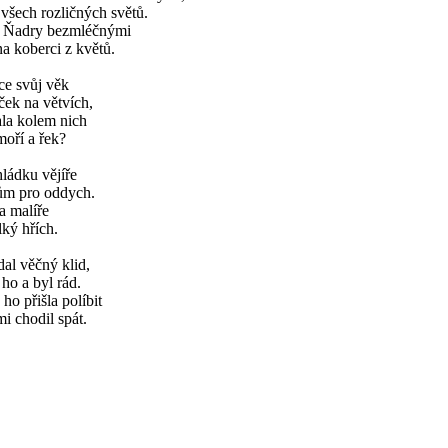
všech rozličných světů.
s Ňadry bezmléčnými
na koberci z květů.
ce svůj věk
iček na větvích,
ala kolem nich
moří a řek?
ládku vějíře
ům pro oddych.
a malíře
elký hřích.
al věčný klid,
ho a byl rád.
o přišla políbit
i chodil spát.