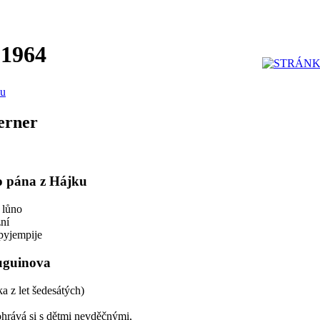
 1964
nu
erner
o pána z Hájku
 lůno
ní
 pyjempije
guinova
ka z let šedesátých)
hrává si s dětmi nevděčnými,