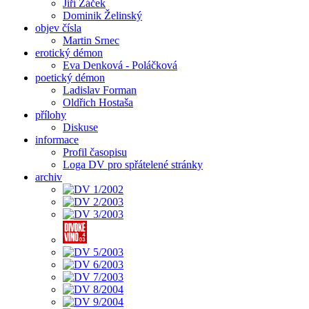
Jiří Žáček
Dominik Želinský
objev čísla
Martin Srnec
erotický démon
Eva Denková - Poláčková
poetický démon
Ladislav Forman
Oldřich Hostaša
přílohy
Diskuse
informace
Profil časopisu
Loga DV pro spřátelené stránky
archiv