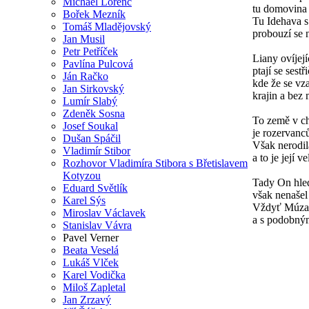
Michael Lorenc
tu domovina 
Bořek Mezník
Tu Idehava 
Tomáš Mladějovský
probouzí se 
Jan Musil
Petr Petříček
Liany ovíjejí
Pavlína Pulcová
ptají se sestř
Ján Račko
kde že se vz
Jan Sirkovský
krajin a bez 
Lumír Slabý
Zdeněk Sosna
To země v ch
Josef Soukal
je rozervanc
Dušan Spáčil
Však nerodil
Vladimír Stibor
a to je její v
Rozhovor Vladimíra Stibora s Břetislavem
Kotyzou
Tady On hled
Eduard Světlík
však nenašel 
Karel Sýs
Vždyť Múza h
Miroslav Václavek
a s podobným
Stanislav Vávra
Pavel Verner
Beata Veselá
Lukáš Vlček
Karel Vodička
Miloš Zapletal
Jan Zrzavý