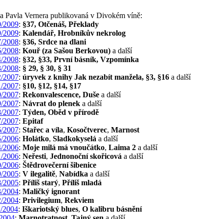
ba Pavla Vernera publikovaná v Divokém víně:
/2009
:
§37, Otčenáš, Překlady
/2009
:
Kalendář, Hrobníkův nekrolog
/2008
:
§36, Srdce na dlani
/2008
:
Kouř (za Sašou Berkovou)
a další
/2008
:
§32, §33, První básník, Vzpomínka
/2008
:
§ 29, § 30, § 31
/2007
:
úryvek z knihy Jak nezabít manžela, §3, §16
a další
/2007
:
§10, §12, §14, §17
/2007
:
Rekonvalescence, Duše
a další
/2007
:
Návrat do plenek
a další
/2007
:
Týden, Oběd v přírodě
/2007
:
Epitaf
/2007
:
Stařec a víla
,
Kosočtverec
,
Marnost
/2006
:
Holátko
,
Sladkokyselá
a další
/2006
:
Moje milá má vnoučátko
,
Laima 2
a další
/2006
:
Neřesti
,
Jednonoční skořicová
a další
/2006
:
Štědrovečerní šibenice
/2005
:
V ilegalitě
,
Nabídka
a další
/2005
:
Příliš starý
,
Příliš mladá
/2004
:
Maličký ignorant
/2004
:
Privilegium
,
Rekviem
/2004
:
Iškariotský blues
,
O kalibru básnění
2004
:
Marnotratnost
,
Tajný sen
a další