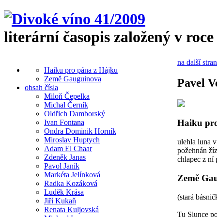
literární časopis založený v roce
na další stra
Haiku pro pána z Hájku
Země Gauguinova
Pavel V
obsah čísla
Miloň Čepelka
Michal Černík
Oldřich Damborský
Haiku pr
Ivan Fontana
Ondra Dominik Horník
Miroslav Huptych
ulehla luna v
Adam El Chaar
požehnán žíz
Zdeněk Janas
chlapec z ní
Pavol Janík
Markéta Jelínková
Země Gau
Radka Kozáková
Luděk Krása
(stará básnič
Jiří Kukaň
Renata Kuljovská
Tu Slunce po