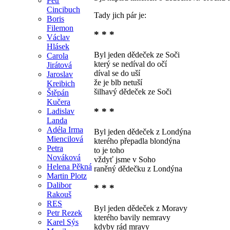
Petr
Cincibuch
Tady jich pár je:
Boris
Filemon
* * *
Václav
Hlásek
Byl jeden dědeček ze Soči
Carola
který se nedíval do očí
Jirátová
díval se do uší
Jaroslav
že je blb netuší
Kreibich
šilhavý dědeček ze Soči
Štěpán
Kučera
* * *
Ladislav
Landa
Adéla Irma
Byl jeden dědeček z Londýna
Miencilová
kterého přepadla blondýna
Petra
to je toho
Nováková
vždyť jsme v Soho
Helena Pěkná
raněný dědečku z Londýna
Martin Plotz
Dalibor
* * *
Rakouš
RES
Byl jeden dědeček z Moravy
Petr Rezek
kterého bavily nemravy
Karel Sýs
kdyby rád mravy