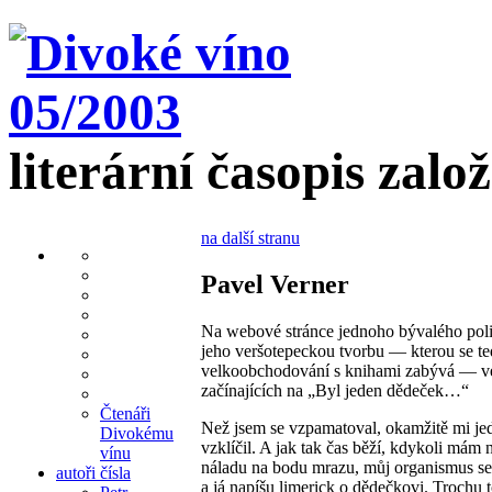
literární časopis zalo
na další stranu
Pavel Verner
Na webové stránce jednoho bývalého poli
jeho veršotepeckou tvorbu — kterou se t
velkoobchodování s knihami zabývá — ve
začínajících na „Byl jeden dědeček…“
Čtenáři
Než jsem se vzpamatoval, okamžitě mi je
Divokému
vzklíčil. A jak tak čas běží, kdykoli mám 
vínu
náladu na bodu mrazu, můj organismus se
autoři čísla
a já napíšu limerick o dědečkovi. Trochu