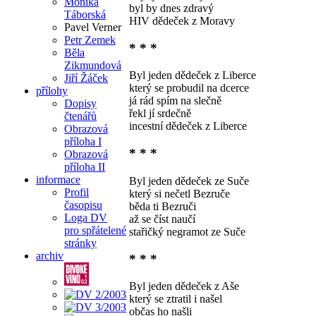
Monika
byl by dnes zdravý
Táborská
HIV dědeček z Moravy
Pavel Verner
Petr Zemek
* * *
Běla
Zikmundová
Byl jeden dědeček z Liberce
Jiří Žáček
který se probudil na dcerce
přílohy
já rád spím na slečně
Dopisy
řekl jí srdečně
čtenářů
incestní dědeček z Liberce
Obrazová
příloha I
* * *
Obrazová
příloha II
informace
Byl jeden dědeček ze Suče
Profil
který si nečetl Bezruče
časopisu
běda ti Bezruči
Loga DV
až se číst naučí
pro spřátelené
stařičký negramot ze Suče
stránky
archiv
* * *
Byl jeden dědeček z Aše
který se ztratil i našel
občas ho našli