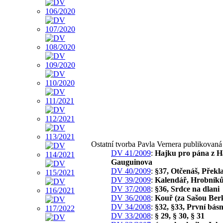
Ostatní tvorba Pavla Vernera publikovan
DV 41/2009
:
Hajku pro pána z H
Gauguinova
DV 40/2009
:
§37, Otčenáš, Překl
DV 39/2009
:
Kalendář, Hrobníků
DV 37/2008
:
§36, Srdce na dlani
DV 36/2008
:
Kouř (za Sašou Ber
DV 34/2008
:
§32, §33, První bá
DV 33/2008
:
§ 29, § 30, § 31