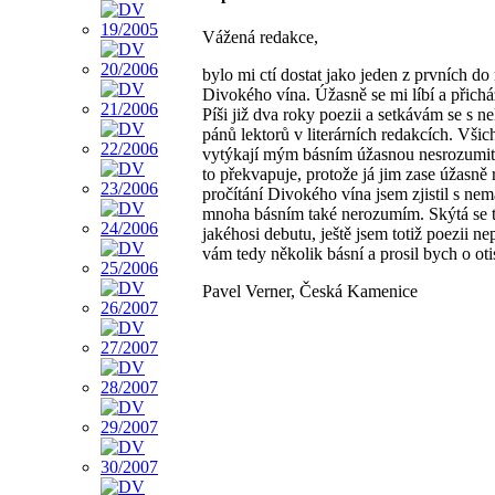
Vážená redakce,
bylo mi ctí dostat jako jeden z prvních do 
Divokého vína. Úžasně se mi líbí a přichá
Píši již dva roky poezii a setkávám se s ne
pánů lektorů v literárních redakcích. Vši
vytýkají mým básním úžasnou nesrozumit
to překvapuje, protože já jim zase úžasně
pročítání Divokého vína jsem zjistil s nem
mnoha básním také nerozumím. Skýtá se 
jakéhosi debutu, ještě jsem totiž poezii n
vám tedy několik básní a prosil bych o oti
Pavel Verner, Česká Kamenice