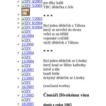
jen díky kašli
TBC dědečka z Aše
* * *
Byl jeden dědeček z Tábora
který se nevešel do dvora
vešel se na hřiště
vojenské cvičiště
otylý dědeček z Tábora
* * *
Byl jeden dědeček ze Lhotky
který krad ze šňůry kalhotky
lstivě a tiše
kradl fetiše
úchylný dědeček ze Lhotky
(současná tvorba)
Čtenáři Divokému vínu
dopis z roku 1965