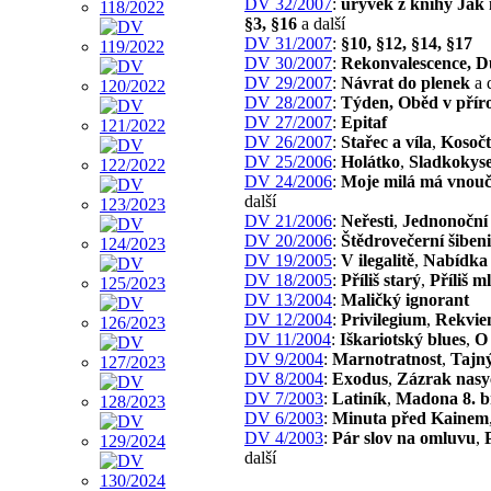
DV 32/2007
:
úryvek z knihy Jak 
§3, §16
a další
DV 31/2007
:
§10, §12, §14, §17
DV 30/2007
:
Rekonvalescence, D
DV 29/2007
:
Návrat do plenek
a d
DV 28/2007
:
Týden, Oběd v přír
DV 27/2007
:
Epitaf
DV 26/2007
:
Stařec a víla
,
Kosočt
DV 25/2006
:
Holátko
,
Sladkokyse
DV 24/2006
:
Moje milá má vnou
další
DV 21/2006
:
Neřesti
,
Jednonoční 
DV 20/2006
:
Štědrovečerní šiben
DV 19/2005
:
V ilegalitě
,
Nabídka
DV 18/2005
:
Příliš starý
,
Příliš m
DV 13/2004
:
Maličký ignorant
DV 12/2004
:
Privilegium
,
Rekvi
DV 11/2004
:
Iškariotský blues
,
O 
DV 9/2004
:
Marnotratnost
,
Tajný
DV 8/2004
:
Exodus
,
Zázrak nasy
DV 7/2003
:
Latiník
,
Madona 8. b
DV 6/2003
:
Minuta před Kainem
DV 4/2003
:
Pár slov na omluvu
,
další