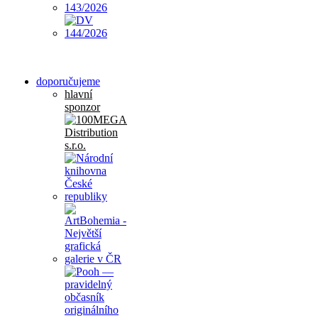
doporučujeme
hlavní
sponzor