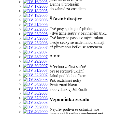
Denně jí prolézám
do zahrad za zrcadlem
Šťastné dvojice
Tvé prsy spokojeně předou
- dvě tiché sestry v bavlněném triku
Tvé kozy se pasou v mých rukou
Tvoje cecky se nade mnou zmítají
až převrhnou loďku se semenem
* * *
Všechno začíná slušně
pyj se stydlivě uklání
žalud pod kloboučkem
Pak roztáhneš nohy
Penis ztratí hlavu
a do vrátek vjíždí čurák
Vzpomínka zezadu
Nejdřív podívá se ostražitý nos
kam pozděj vnikne omámený pyj