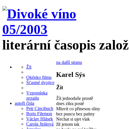
literární časopis zalo
na další stranu
Žít
Karel Sýs
Okénko filmu
Šťastné dvojice
Žít
Vzpomínka
zezadu
Žít jednoduše prostě
autoři čísla
dnes zítra posté
Petr Cincibuch
Mluvit co přinesou sliny
Boris Filemon
bez puncu bez patiny
Václav Hlásek
Nechat si ujet vlak
Carola Jirátová
žít jenom tak