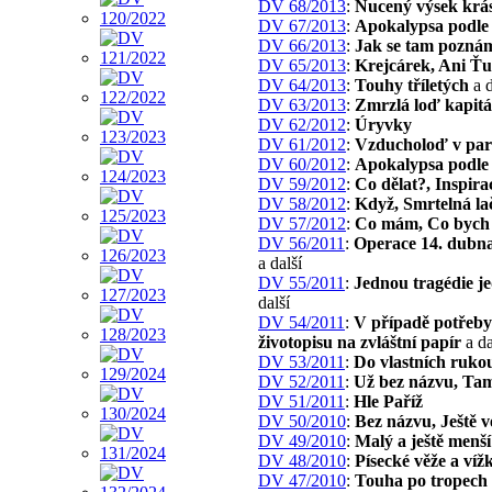
DV 68/2013
:
Nucený výsek krá
DV 67/2013
:
Apokalypsa podle
DV 66/2013
:
Jak se tam pozná
DV 65/2013
:
Krejcárek, Ani Ť
DV 64/2013
:
Touhy tříletých
a d
DV 63/2013
:
Zmrzlá loď kapitá
DV 62/2012
:
Úryvky
DV 61/2012
:
Vzducholoď v pa
DV 60/2012
:
Apokalypsa podle
DV 59/2012
:
Co dělat?, Inspira
DV 58/2012
:
Když, Smrtelná la
DV 57/2012
:
Co mám, Co bych 
DV 56/2011
:
Operace 14. dubna 
a další
DV 55/2011
:
Jednou tragédie j
další
DV 54/2011
:
V případě potřeby
životopisu na zvláštní papír
a da
DV 53/2011
:
Do vlastních ruko
DV 52/2011
:
Už bez názvu, Ta
DV 51/2011
:
Hle Paříž
DV 50/2010
:
Bez názvu, Ještě ve
DV 49/2010
:
Malý a ještě menš
DV 48/2010
:
Písecké věže a víž
DV 47/2010
:
Touha po tropech