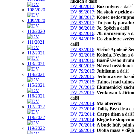
lukách
a další
DV 90/2017
:
Boží mlýny
a další
DV 89/2017
:
Na skok v pekle
a 
DV 88/2017
:
Konec nedostupno
DV 87/2017
:
To jsou ty parado
DV 86/2016
:
Je, Spěch
a další
DV 85/2016
:
70. narozeniny
a d
DV 84/2016
:
Co zbude ze svrže
další
DV 83/2016
:
Slečně Apoleně Š
DV 82/2016
:
Koleda, Nevím
a d
DV 81/2016
:
Básně všeho druh
DV 80/2015
:
Návrat nežádoucí
DV 79/2015
:
Jubileum
a další
DV 78/2015
:
Jednorázové básn
DV 77/2015
:
Tajnost nad tajnos
DV 76/2015
:
Ekumenický zách
DV 75/2015
:
Venkovan k Jiřím
další
DV 74/2014
:
Má abeceda
DV 73/2014
:
Tolik, Bez cíle
a da
DV 72/2014
:
Carpe diem
a další
DV 71/2014
:
Elegie ke skopců
DV 70/2014
:
A bude hůř, páni s
DV 69/2014
:
Úloha masa v ději