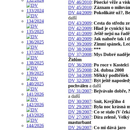
DV 46/2010
:
Písecké věže a vís
DV 45/2010
:
Záznam o milován
DV 44/2009
:
Pokolikáté už?, B
další
DV 43/2009
:
Cesta do středu z
DV 42/2009
:
Hlad je cynický k
DV 41/2009
:
Ještě nejsi na řadě
DV 40/2009
:
Jak nahoře tak i d
DV 39/2009
:
Zimní spánek, Led
DV 38/2008
:
***
DV 37/2008
:
Mys Dobré naděje,
Židům
DV 36/2008
:
Po roce v Kostelci
DV 35/2008
:
24. dubna 2008
DV 34/2008
:
Měkký podbřišek
DV 32/2007
:
Být ještě naposle
pochválen
a další
DV 31/2007
:
Bejvávalo dobře, 
a další
DV 30/2007
:
Snít, Krejčího 4
DV 29/2007
:
Byla noc krásná 
DV 28/2007
:
Co se stalo (V ček
DV 27/2007
:
Díra zeleně, Velký
masturbant
DV 26/2007
:
Co mi dává jaro