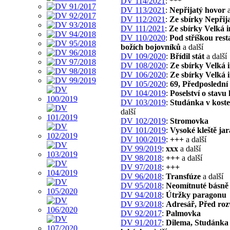
DV 114/2021
:
***
DV 113/2021
:
Nepřijatý hovor
a
DV 112/2021
:
Ze sbírky Nepřij
DV 111/2021
:
Ze sbírky Velká 
DV 110/2020
:
Pod stříškou rest
božích bojovníků
a další
DV 109/2020
:
Břídil stát
a další
DV 108/2020
:
Ze sbírky Velká 
DV 106/2020
:
Ze sbírky Velká 
DV 105/2020
:
69, Předposlední
DV 104/2019
:
Poselství o stavu
DV 103/2019
:
Studánka v koste
další
DV 102/2019
:
Stromovka
DV 101/2019
:
Vysoké kleště jar
DV 100/2019
:
+++
a další
DV 99/2019
:
xxx
a další
DV 98/2018
:
+++
a další
DV 97/2018
:
+++
DV 96/2018
:
Transfúze
a další
DV 95/2018
:
Neomítnuté básně
DV 94/2018
:
Útržky paragonu
DV 93/2018
:
Adresář, Před ro
DV 92/2017
:
Palmovka
DV 91/2017
:
Dilema, Studánka 