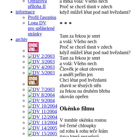
Obrazová
a mrká volá: Všeho nech
příloha II
Proč se chceš tísnit v zdech
informace
když můžeš létat pod nad hvězdami?
Profil časopisu
Loga DV
* * *
pro spřátelené
stránky
Tam za řekou je smrt
archiv
a volá: Všeho nech
Proč se chceš tísnit v zdech
když můžeš létat pod nad hvězdami?
Tam za řekou je smrt
a volá: Všeho nech
Člověk je okut olovem
a anděl peřím jen
Chci létat pod hvězdami
zbavit se těsných stěn
za řekou na druhém břehu
okován opeřen
Okénko filmu
V tomhle okénku rostou
tvé černé chloupky
od rohu k rohu teče šrám
jizva která nezarůstá