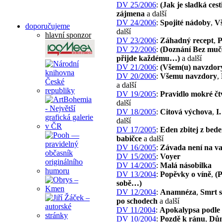
DV 25/2006
:
(Jak je sladká ces
zájmena
a další
DV 24/2006
:
Spojité nádoby
,
Vš
doporučujeme
další
hlavní sponzor
DV 23/2006
:
Záhadný recept
,
P
DV 22/2006
:
(Doznání Bez mu
přijde každému…)
a další
DV 21/2006
:
(Všem(u) navzdor
DV 20/2006
:
Všemu navzdory
,
a další
DV 19/2005
:
Pravidlo mokré čt
další
DV 18/2005
:
Citová výchova
,
I
další
DV 17/2005
:
Eden zbitej z bed
babičce
a další
DV 16/2005
:
Závada není na va
DV 15/2005
:
Voyer
DV 14/2005
:
Malá násobilka
DV 13/2004
:
Popěvky o víně
,
(
sobě…)
DV 12/2004
:
Anamnéza
,
Smrt s
po schodech
a další
DV 11/2004
:
Apokalypsa podle
DV 10/2004
:
Pozdě k ránu
,
Dů