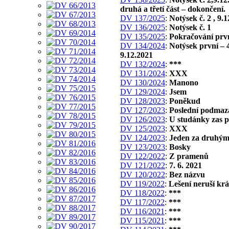
druhá a třetí část – dokončení.
DV 137/2025
:
Notýsek č. 2 , 9.1
DV 136/2025
:
Notýsek č. 1
DV 135/2025
:
Pokračování prv
DV 134/2024
:
Notýsek první – 4
9.12.2021
DV 132/2024
:
***
DV 131/2024
:
XXX
DV 130/2024
:
Manono
DV 129/2024
:
Jsem
DV 128/2023
:
Poněkud
DV 127/2023
:
Poslední podmaz
DV 126/2023
:
U studánky zas p
DV 125/2023
:
XXX
DV 124/2023
:
Jeden za druhý
DV 123/2023
:
Bosky
DV 122/2022
:
Z pramenů
DV 121/2022
:
7. 6. 2021
DV 120/2022
:
Bez názvu
DV 119/2022
:
Lešení neruší kr
DV 118/2022
:
***
DV 117/2022
:
***
DV 116/2021
:
***
DV 115/2021
:
***