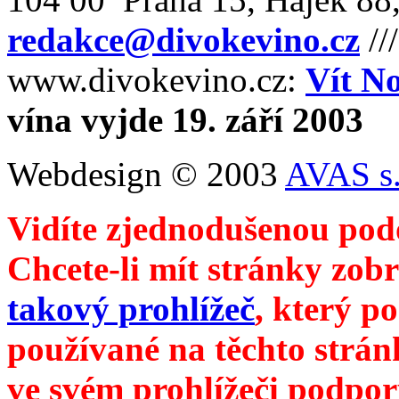
redakce@divokevino.cz
//
www.divokevino.cz:
Vít N
vína vyjde 19. září 2003
Webdesign © 2003
AVAS s.
Vidíte zjednodušenou pod
Chcete-li mít stránky zobr
takový prohlížeč
, který p
používané na těchto strán
ve svém prohlížeči podpor