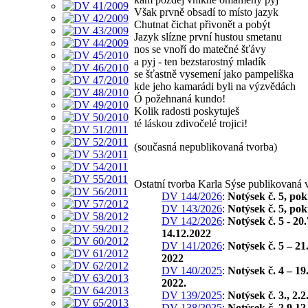
Však prvně obsadí to místo jazyk
Chutnat čichat přivonět a pobýt
Jazyk slízne první hustou smetanu
nos se vnoří do matečné šťávy
a pyj - ten bezstarostný mladík
se šťastně vysemení jako pampeliška
kde jeho kamarádi byli na výzvědách
Ó požehnaná kundo!
Kolik radosti poskytuješ
té láskou zdivočelé trojici!
(současná nepublikovaná tvorba)
Ostatní tvorba Karla Sýse publikovaná
DV 144/2026
:
Notýsek č. 5, po
DV 143/2026
:
Notýsek č. 5, po
DV 142/2026
:
Notýsek č. 5 - 20.
14.12.2022
DV 141/2026
:
Notýsek č. 5 – 21.
2022
DV 140/2025
:
Notýsek č. 4 – 19.
2022.
DV 139/2025
:
Notýsek č. 3., 2.2
DV 138/2025
:
Notýsek č. 2,9.12.