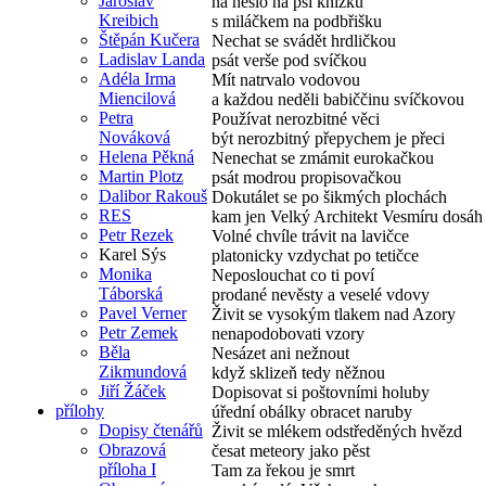
Jaroslav
na heslo na psí knížku
Kreibich
s miláčkem na podbřišku
Štěpán Kučera
Nechat se svádět hrdličkou
Ladislav Landa
psát verše pod svíčkou
Adéla Irma
Mít natrvalo vodovou
Miencilová
a každou neděli babiččinu svíčkovou
Petra
Používat nerozbitné věci
Nováková
být nerozbitný přepychem je přeci
Helena Pěkná
Nenechat se zmámit eurokačkou
Martin Plotz
psát modrou propisovačkou
Dalibor Rakouš
Dokutálet se po šikmých plochách
RES
kam jen Velký Architekt Vesmíru dosáh
Petr Rezek
Volné chvíle trávit na lavičce
Karel Sýs
platonicky vzdychat po tetičce
Monika
Neposlouchat co ti poví
Táborská
prodané nevěsty a veselé vdovy
Pavel Verner
Živit se vysokým tlakem nad Azory
Petr Zemek
nenapodobovati vzory
Běla
Nesázet ani nežnout
Zikmundová
když sklizeň tedy něžnou
Jiří Žáček
Dopisovat si poštovními holuby
přílohy
úřední obálky obracet naruby
Dopisy čtenářů
Živit se mlékem odstředěných hvězd
Obrazová
česat meteory jako pěst
příloha I
Tam za řekou je smrt