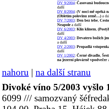
DV 9/2004
:
Časovaná budoucn
další
DV 8/2004
:
(V noci mě opéká n
(Obletím polovinu země…)
a dal
DV 7/2003
:
Den bez tebe
,
Cesto
Neapole
a další
DV 6/2003
:
Klín klínem
,
(Postý
další
DV 4/2003
:
Devatero božích j
a další
DV 2/2003
:
Propadlá vstupenk
další
DV 1/2002
:
Černé divadlo
,
Šest
na jezerní plovárně vpodvečer
a
nahoru
|
na další stranu
Divoké víno 5/2003 vyšlo 
6099 /// samozvaný šéfreda
104 00 Praha 15, Hájek 88,