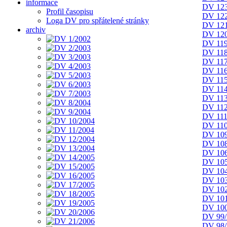
informace
DV 123
Profil časopisu
DV 122
Loga DV pro spřátelené stránky
DV 121
archiv
DV 120
DV 119
DV 118
DV 117
DV 116
DV 115
DV 114
DV 113
DV 112
DV 111
DV 110
DV 109
DV 108
DV 106
DV 105
DV 104
DV 103
DV 102
DV 101
DV 100
DV 99/
DV 98/