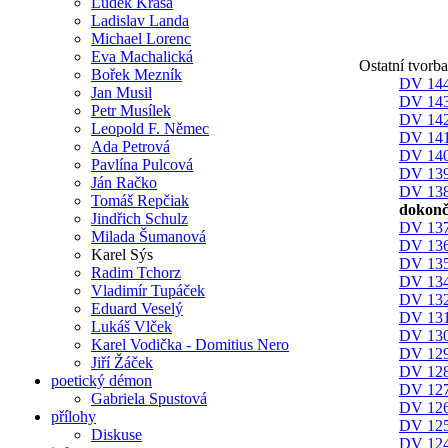
Luděk Krása
Ladislav Landa
Michael Lorenc
Eva Machalická
Ostatní tvorb
Bořek Mezník
DV 144
Jan Musil
DV 143
Petr Musílek
DV 142
Leopold F. Němec
DV 141
Ada Petrová
DV 140
Pavlína Pulcová
DV 139
Ján Račko
DV 138
Tomáš Repčiak
dokonč
Jindřich Schulz
DV 137
Milada Šumanová
DV 136
Karel Sýs
DV 135
Radim Tchorz
DV 134
Vladimír Tupáček
DV 132
Eduard Veselý
DV 131
Lukáš Vlček
DV 130
Karel Vodička - Domitius Nero
DV 129
Jiří Žáček
DV 128
poetický démon
DV 127
Gabriela Spustová
DV 126
přílohy
DV 125
Diskuse
DV 124