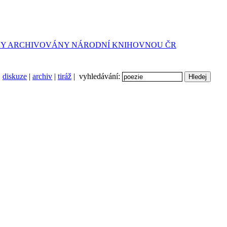
diskuze
|
archiv
|
tiráž
| vyhledávání: