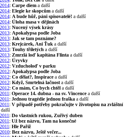
2014
:
Carpe diem
a další
2014
:
Elegie ke skopcům
a další
2014
:
A bude hůř, páni spisovatelé!
a další
2014
:
Úloha masa v dějinách
2013
:
Nucený výsek krásy
2013
:
Apokalypsa podle Joba
2013
:
Jak se tam poznáme?
2013
:
Krejcárek, Ani Ťuk
a další
2013
:
Touhy tříletých
a další
2013
:
Zmrzlá loď kapitána Flinta
a další
2012
:
Úryvky
2012
:
Vzducholoď v parku
2012
:
Apokalypsa podle Joba
2012
:
Co dělat?, Inspirace
a další
2012
:
Když, Smrtelná lačnost
a další
2012
:
Co mám, Co bych chtěl
a další
2011
:
Operace 14. dubna - na sv. Vincence
a další
2011
:
Jednou tragédie jednou fraška
a další
2011
:
V případě potřeby pokračujte v životopisu na zvláštní
 další
2011
:
Do vlastních rukou, Zuřivý duben
2011
:
Už bez názvu, Tam na konečné
2011
:
Hle Paříž
2010
:
Bez názvu, Ještě večer...