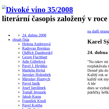
literární časopis založený v roce
na další stran
24. dubna 2008
obsah čísla
Karel Sý
Helena Andresová
Radovan Brenkus
24. dubna
Oldřich Damborský
Georg Flachbart
Julie Gübelová
"Na rakev mi 
Pavel J. Hejátko
rozplakávala 
Markéta Hejná
Denně jdu do
Jaroslav Holoubek
Každý rok se 
Miroslav Huptych
každý rok mys
Pavol Janík
A hle
Josef Jarolímek
dnes se vydral
Tomáš Jirousek
jiskřičky šeří
Jakub Karas
František Kindl
Pavel Kotrba