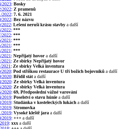
/2023
:
Bosky
/2022
:
Z pramenů
/2022
:
7. 6. 2021
/2022
:
Bez názvu
/2022
:
Lešení neruší krásu stavby
a další
/2022
:
***
/2022
:
***
/2021
:
***
/2021
:
***
/2021
:
***
/2021
:
Nepřijatý hovor
a další
/2021
:
Ze sbírky Nepřijatý hovor
/2021
:
Ze sbírky Velká inventura
/2020
:
Pod stříškou restaurace U tří božích bojovníků
a další
/2020
:
Břídil stát
a další
/2020
:
Ze sbírky Velká inventura
/2020
:
Ze sbírky Velká inventura
/2020
:
69, Předposlední vážné varování
/2019
:
Poselství o stavu húnie
a další
/2019
:
Studánka v kosteleckých lukách
a další
/2019
:
Stromovka
/2019
:
Vysoké kleště jara
a další
/2019
:
+++
a další
2019
:
xxx
a další
2018
:
+++
a další