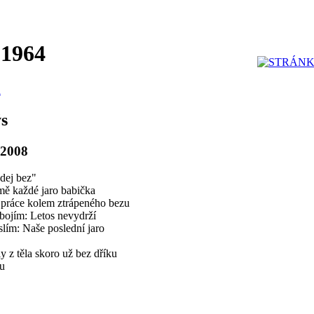
 1964
u
s
 2008
dej bez"
mě každé jaro babička
 práce kolem ztrápeného bezu
bojím: Letos nevydrží
lím: Naše poslední jaro
y z těla skoro už bez dříku
ku