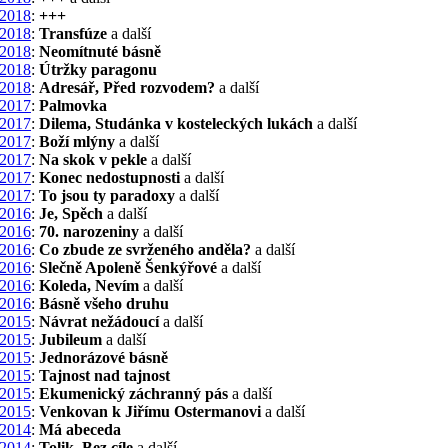
2018
:
+++
2018
:
Transfúze
a další
2018
:
Neomítnuté básně
2018
:
Útržky paragonu
2018
:
Adresář, Před rozvodem?
a další
2017
:
Palmovka
2017
:
Dilema, Studánka v kosteleckých lukách
a další
2017
:
Boží mlýny
a další
2017
:
Na skok v pekle
a další
2017
:
Konec nedostupnosti
a další
2017
:
To jsou ty paradoxy
a další
2016
:
Je, Spěch
a další
2016
:
70. narozeniny
a další
2016
:
Co zbude ze svrženého anděla?
a další
2016
:
Slečně Apoleně Šenkýřové
a další
2016
:
Koleda, Nevím
a další
2016
:
Básně všeho druhu
2015
:
Návrat nežádoucí
a další
2015
:
Jubileum
a další
2015
:
Jednorázové básně
2015
:
Tajnost nad tajnost
2015
:
Ekumenický záchranný pás
a další
2015
:
Venkovan k Jiřímu Ostermanovi
a další
2014
:
Má abeceda
2014
:
Tolik, Bez cíle
a další