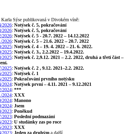
a Karla Sýse publikovaná v Divokém víně:
/2026
:
Notýsek č. 5, pokračování
/2026
:
Notýsek č. 5, pokračování
/2026
:
Notýsek č. 5 - 20.7. 2022 – 14.12.2022
/2026
:
Notýsek č. 5 – 21.6. 2022 – 20.7. 2022
/2025
:
Notýsek č. 4 – 19. 4. 2022 – 21. 6. 2022.
/2025
:
Notýsek č. 3., 2.2.2022 – 19.4.2022.
/2025
:
Notýsek č. 2,9.12. 2021 – 2.2. 2022, druhá a třetí část –
ení.
/2025
:
Notýsek č. 2 , 9.12. 2021–2.2. 2022.
/2025
:
Notýsek č. 1
/2025
:
Pokračování prvního notýsku
/2024
:
Notýsek první – 4.11. 2021 – 9.12.2021
/2024
:
***
/2024
:
XXX
/2024
:
Manono
/2024
:
Jsem
/2023
:
Poněkud
/2023
:
Poslední podmazání
/2023
:
U studánky zas po roce
/2023
:
XXX
/2023
:
Jeden za druhým
a další