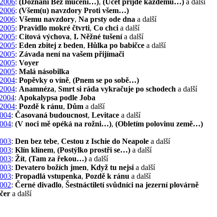
2006
:
(Doznání Bez mučení…)
,
(Účet přijde každému…)
a další
2006
:
(Všem(u) navzdory Proti všem…)
2006
:
Všemu navzdory
,
Na prsty ode dna
a další
2005
:
Pravidlo mokré čtvrti
,
Co chci
a další
2005
:
Citová výchova
,
I. Něžné tušení
a další
2005
:
Eden zbitej z beden
,
Hůlka po babičce
a další
2005
:
Závada není na vašem přijímači
2005
:
Voyer
2005
:
Malá násobilka
2004
:
Popěvky o víně
,
(Pnem se po sobě…)
2004
:
Anamnéza
,
Smrt si ráda vykračuje po schodech
a další
2004
:
Apokalypsa podle Joba
2004
:
Pozdě k ránu
,
Dům
a další
004
:
Časovaná budoucnost
,
Levitace
a další
004
:
(V noci mě opéká na rožni…)
,
(Obletím polovinu země…)
003
:
Den bez tebe
,
Cestou z Ischie do Neapole
a další
003
:
Klín klínem
,
(Postýlko prostři se…)
a další
003
:
Žít
,
(Tam za řekou…)
a další
003
:
Devatero božích jmen
,
Když tu nejsi
a další
003
:
Propadlá vstupenka
,
Pozdě k ránu
a další
002
:
Černé divadlo
,
Šestnáctiletí svůdníci na jezerní plovárně
čer
a další