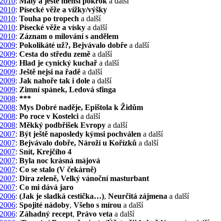
2010
:
Malý a ještě menší pokrok
a další
2010
:
Písecké věže a vížky/výšky
2010
:
Touha po tropech
a další
2010
:
Písecké věže a vísky
a další
2010
:
Záznam o milování s andělem
2009
:
Pokolikáté už?, Bejvávalo dobře
a další
2009
:
Cesta do středu země
a další
2009
:
Hlad je cynický kuchař
a další
2009
:
Ještě nejsi na řadě
a další
2009
:
Jak nahoře tak i dole
a další
2009
:
Zimní spánek, Ledová sfinga
2008
:
***
2008
:
Mys Dobré naděje, Epištola k Židům
2008
:
Po roce v Kostelci
a další
2008
:
Měkký podbřišek Evropy
a další
2007
:
Být ještě naposledy kýmsi pochválen
a další
2007
:
Bejvávalo dobře, Nároží u Kořízků
a další
2007
:
Snít, Krejčího 4
2007
:
Byla noc krásná májová
2007
:
Co se stalo (V čekárně)
2007
:
Díra zeleně, Velký vánoční masturbant
2007
:
Co mi dává jaro
2006
:
(Jak je sladká cestička…)
,
Neurčitá zájmena
a další
2006
:
Spojité nádoby
,
Všeho s mírou
a další
2006
:
Záhadný recept
,
Právo veta
a další