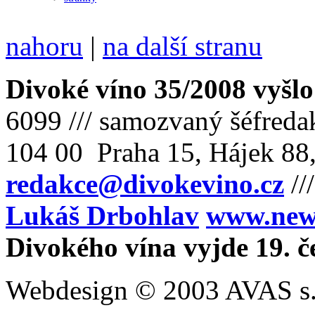
nahoru
|
na další stranu
Divoké víno 35/2008 vyšlo
6099 /// samozvaný šéfreda
104 00 Praha 15, Hájek 88,
redakce@divokevino.cz
//
Lukáš Drbohlav
www.newm
Divokého vína vyjde 19. č
Webdesign © 2003 AVAS s.