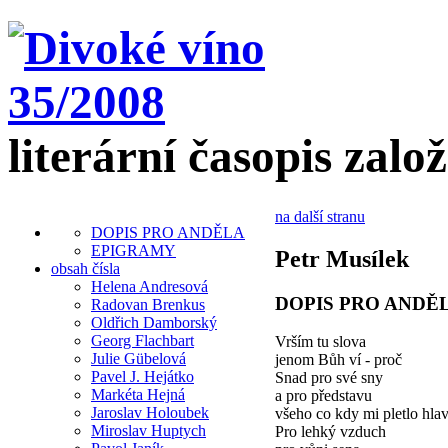
literární časopis zalo
na další stranu
DOPIS PRO ANDĚLA
EPIGRAMY
Petr Musílek
obsah čísla
Helena Andresová
DOPIS PRO ANDĚ
Radovan Brenkus
Oldřich Damborský
Georg Flachbart
Vrším tu slova
Julie Gübelová
jenom Bůh ví - proč
Pavel J. Hejátko
Snad pro své sny
Markéta Hejná
a pro představu
Jaroslav Holoubek
všeho co kdy mi pletlo hla
Miroslav Huptych
Pro lehký vzduch