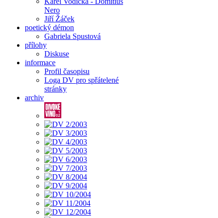
Karel Vodička - Domitius
Nero
Jiří Žáček
poetický démon
Gabriela Spustová
přílohy
Diskuse
informace
Profil časopisu
Loga DV pro spřátelené
stránky
archiv