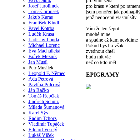
Pavol Janík
pro vůni sena
Josef Jarolímek
pro krásu v které po ramen
Tomáš Jirousek
jsem ponořen jak podnapil
Jakub Karas
jenž nedocenil vlastní síly
František Kindl
Pavel Kotrba
Vím že ten šepot
Luděk Krása
mnohé mine
Ladislav Landa
a spadne až kam nevidíme
Michael Lorenc
Pokud bys ho však
Eva Machalická
zvednout chtěl
Bořek Mezník
budu mít víc
Jan Musil
než co kdo měl
Petr Musílek
Leopold F. Němec
EPIGRAMY
Ada Petrová
Pavlína Pulcová
Ján Račko
Tomáš Repčiak
Jindřich Schulz
Milada Šumanová
Karel Sýs
Radim Tchorz
Vladimír Tupáček
Eduard Veselý
Lukáš Vlček