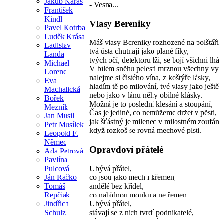
Jakub Karas
- Vesna...
František
Kindl
Vlasy Bereniky
Pavel Kotrba
Luděk Krása
Máš vlasy Bereniky rozhozené na polštáři
Ladislav
tvá ústa chutnají jako plané fíky,
Landa
tvých očí, detektoru lži, se bojí všichni lhá
Michael
V bílém sněhu pelesti mrznou všechny vy
Lorenc
nalejme si čistého vína, z koštýře lásky,
Eva
hladím tě po milování, tvé vlasy jako ješt
Machalická
nebo jako v lánu něhy obilné klásky.
Bořek
Možná je to poslední klesání a stoupání,
Mezník
Čas je jediné, co nemůžeme držet v pěsti,
Jan Musil
jak šťástný je milenec v milostném zoufán
Petr Musílek
když rozkoš se rovná mechové plsti.
Leopold F.
Němec
Opravdoví přátelé
Ada Petrová
Pavlína
Ubývá přátel,
Pulcová
co jsou jako mech i křemen,
Ján Račko
andělé bez křídel,
Tomáš
co nabídnou mouku a ne řemen.
Repčiak
Ubývá přátel,
Jindřich
stávají se z nich tvrdí podnikatelé,
Schulz