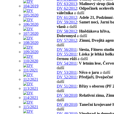
DV 63/2013
:
Malinový sirup (lás
DV 62/2012
:
Odpočinek ocelovéh
válečníka
a další
DV 61/2012
:
Adele 21, Podzimní
DV 59/2012
:
Samet noci, Jarní b
vlasů
a další
DV 58/2012
:
Hnědákova hříva,
Dobromysl
a další
DV 57/2012
:
Zimní, Dvojitá agen
další
DV 56/2011
:
Siesta, Fitness studi
DV 55/2011
:
Láska je lehká holka
černou růží
a další
DV 54/2011
:
V letním lese, Červ
další
DV 53/2011
:
Něco o jaru
a další
DV 52/2011
:
Předjaří, Dvojsečné
další
DV 51/2011
:
Břízy s oborou (PF 
další
DV 50/2010
:
Relativní zima, Zim
další
DV 49/2010
:
Taneční krojované 
další
DV 48/2010
:
Vinohrad je demokr