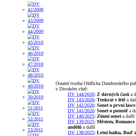
Ostatní tvorba Oldřicha Damborského pu
v Divokém víně:
DV 144/2026
:
Z dávných časů
a d
DV 143/2026
:
Tenkrát v létě
a dal
DV 142/2026
:
Sonet o první lásce
DV 141/2026
:
Sonet o pomstě
a da
DV 140/2025
:
Zimní sonet
a další
DV 139/2025
:
Městem, Romance 
andělů
a další
DV 138/2025
:
Letní haiku, Buď 