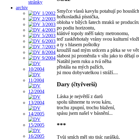
stránky
archiv
Smyčce vlasů kavylu potahují po houslích
hořkosladká písnička,
obloha v bílých šatech mraků se producír
po podiu horizontu,
klátivé topoly měří takty metronomu,
teď zaskřehotaly vrány svou kulturní vlo
a ty s hlasem poštolky
kroužíš nad mým srdcem a pírka se ve větr
slabost jsi proměnila v sílu jako to dělají o
Natáhl jsem ruku a tvá něha
přistála na mých pažích,
jsi mou dobyvatelkou i stráží....
Dary (čtyřverší)
Láska je největší z darů
spolu táhneme tu svou káru,
trochu zpupní, trochu blažení,
spásu jsem našel v básnění...
***
Tvůj smích měl sto tisíc rarášků,