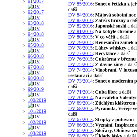
DV 85/2016
:
Sonet o řetízku z je
další
DV 84/2016
:
Májová sobotní noc
DV 83/2016
:
Zátiší s hrozny
a dal
DV 82/2016
:
Japonské sushi
a dal
DV 81/2016
:
Na kobyle chromé
a 
DV 80/2015
:
V co věřit
a další
DV 79/2015
:
Renesanční zámek
a
DV 78/2015
:
Láhev whiskey
a dal
DV 77/2015
:
Recyklace
a další
DV 76/2015
:
Cukrárna v březnu
DV 75/2015
:
Z dávné zimy
a další
DV 74/2014
:
Vinobraní, V luxusn
restauraci
a další
DV 73/2014
:
Sonet o moderním 
další
DV 71/2014
:
Cuba libre
a další
DV 70/2014
:
Na svatého Valentý
DV 69/2014
:
Ztichlým klášterem
DV 68/2013
:
Pyramida, Veřeje ve
další
DV 67/2013
:
Střípky z putování
DV 66/2013
:
Vyznání, Inspirace
a
DV 65/2013
:
Siločáry, Ohňová z
DV 64/2013
:
Úklady lásky
a další