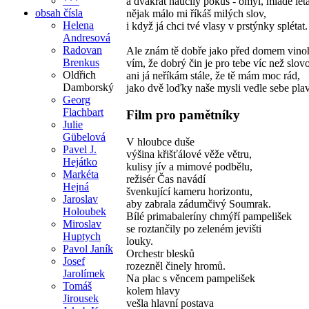
***
a dvakrát naučily pokus - omyl, mladé léta
obsah čísla
nějak málo mi říkáš milých slov,
Helena
i když já chci tvé vlasy v prstýnky splétat.
Andresová
Radovan
Ale znám tě dobře jako před domem vino
Brenkus
vím, že dobrý čin je pro tebe víc než slovo
Oldřich
ani já neříkám stále, že tě mám moc rád,
Damborský
jako dvě loďky naše mysli vedle sebe pla
Georg
Flachbart
Film pro pamětníky
Julie
Gübelová
V hloubce duše
Pavel J.
výšina křišťálové věže větru,
Hejátko
kulisy jív a mimové podbělu,
Markéta
režisér Čas navádí
Hejná
švenkující kameru horizontu,
Jaroslav
aby zabrala zádumčivý Soumrak.
Holoubek
Bílé primabaleríny chmýří pampelišek
Miroslav
se roztančily po zeleném jevišti
Huptych
louky.
Pavol Janík
Orchestr blesků
Josef
rozezněl činely hromů.
Jarolímek
Na plac s věncem pampelišek
Tomáš
kolem hlavy
Jirousek
vešla hlavní postava