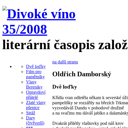
literární časopis zalo
na další stranu
Dvě loďky
Film pro
Oldřich Damborský
pamětníky
Vlasy
Dvě loďky
Bereniky
Opravdoví
přátelé
Křídla vran odletěla někam k severské úži
Zlaté vlasy
pampelišky se rozzářily na březích Trkma
pšenice
vyzvedáváš Dandu v pohodové družině
Stráž
a na svačinu mu dáváš jablko a dalamánk
Dary
(čtyřverší)
Dvakrát přilétly vlaštovky pod náš krov