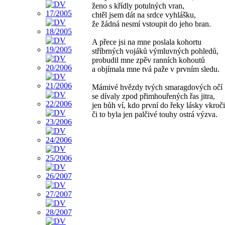
ženo s křídly potulných vran,
chtěl jsem dát na srdce vyhlášku,
že žádná nesmí vstoupit do jeho bran.
A přece jsi na mne poslala kohortu
stříbrných vojáků výmluvných pohledů,
probudil mne zpěv ranních kohoutů
a objímala mne tvá paže v prvním sledu.
Mámivé hvězdy tvých smaragdových očí
se dívaly zpod přimhouřených řas jitra,
jen bůh ví, kdo první do řeky lásky vkroči
či to byla jen palčivé touhy ostrá výzva.