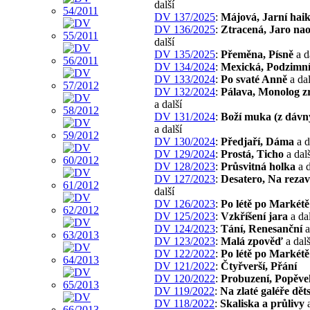
další
DV 137/2025
:
Májová, Jarní hai
DV 136/2025
:
Ztracená, Jaro na
další
DV 135/2025
:
Přeměna, Písně
a d
DV 134/2024
:
Mexická, Podzimn
DV 133/2024
:
Po svaté Anně
a dal
DV 132/2024
:
Pálava, Monolog z
a další
DV 131/2024
:
Boží muka (z dávn
a další
DV 130/2024
:
Předjaří, Dáma
a d
DV 129/2024
:
Prostá, Ticho
a dalš
DV 128/2023
:
Průsvitná holka
a d
DV 127/2023
:
Desatero, Na rezav
další
DV 126/2023
:
Po létě po Markétě
DV 125/2023
:
Vzkříšení jara
a dal
DV 124/2023
:
Tání, Renesanční
a
DV 123/2023
:
Malá zpověď
a dalš
DV 122/2022
:
Po létě po Markétě
DV 121/2022
:
Čtyřverší, Přání
DV 120/2022
:
Probuzení, Popěve
DV 119/2022
:
Na zlaté galéře děts
DV 118/2022
:
Skaliska a průlivy
a