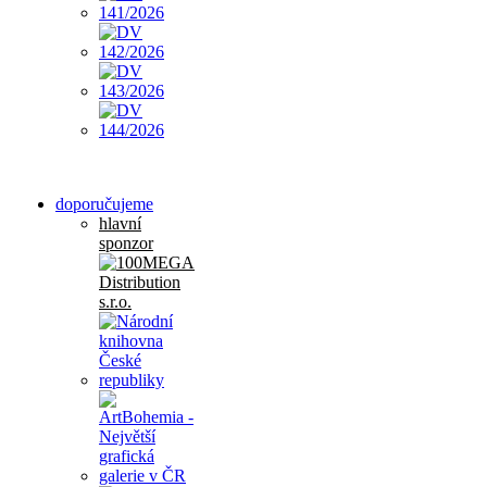
doporučujeme
hlavní
sponzor