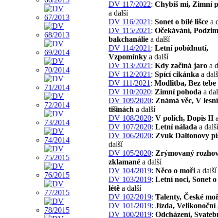
DV 117/2022
:
Chybíš mi, Zimní p
a další
DV 116/2021
:
Sonet o bílé lišce
a d
DV 115/2021
:
Očekávání, Podzim
bakchanálie
a další
DV 114/2021
:
Letní pobídnutí,
Vzpomínky
a další
DV 113/2021
:
Kdy začíná jaro
a d
DV 112/2021
:
Spící cikánka
a dalš
DV 111/2021
:
Modlitba, Bez tebe
DV 110/2020
:
Zimní pohoda
a dal
DV 109/2020
:
Známá věc, V lesn
tišinách
a další
DV 108/2020
:
V polích, Dopis II
a
DV 107/2020
:
Letní nálada
a dalš
DV 106/2020
:
Zvuk Daltonovy pí
další
DV 105/2020
:
Zrýmovaný rozho
zklamané
a další
DV 104/2019
:
Něco o moři
a další
DV 103/2019
:
Letní noci, Sonet 
létě
a další
DV 102/2019
:
Talenty, České mo
DV 101/2019
:
Jízda, Velikonoční
DV 100/2019
:
Odcházení, Svateb