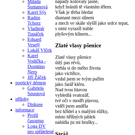
nápady kolovaly jasné,
Milada
když bránili tě vlastním tělem.
Šumanová
Však je třeba hledat
Karel Sýs
diamant mezi slínem
Radim
a mech ve skále slyšíš jako srdce tepat,
Tchorz
s nimi vyrazíš trable
Vladimír
plyšovým klínem...
Tupáček
Eduard
Veselý
Zlaté vlasy pšenice
Lukáš Vlček
Karel
Zlaté vlasy pšenice
Vodička -
útlý pas révů,
Domitius
vtrhla si do mého života
Nero
jako vichřice,
Jiří Žáček
vzdal jsem se tvým pažím
poetický démon
jako farář kléru.
Gabriela
Nad tvou hlavou
Spustová
vybledlá svatozář,
přílohy
tvé oči v modři plavou,
Diskuse
viděl jsem anděla
informace
bez křídel a s malými růžky,
Profil
místo hříšných jablek
časopisu
nabídla jsi mi hrušky...
Loga DV
pro spřátelené
Stráž