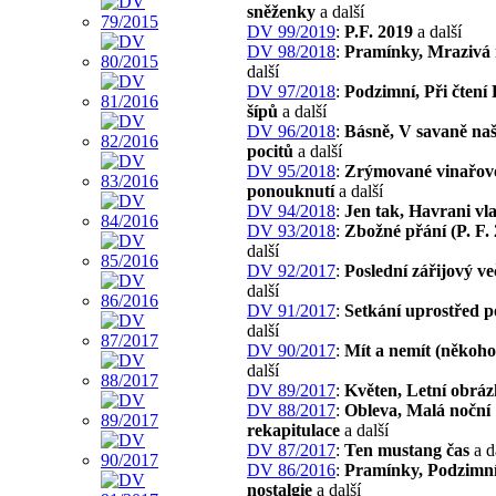
sněženky
a další
DV 99/2019
:
P.F. 2019
a další
DV 98/2018
:
Pramínky, Mrazivá
další
DV 97/2018
:
Podzimní, Při čtení
šípů
a další
DV 96/2018
:
Básně, V savaně naš
pocitů
a další
DV 95/2018
:
Zrýmované vinařov
ponouknutí
a další
DV 94/2018
:
Jen tak, Havrani vl
DV 93/2018
:
Zbožné přání (P. F.
další
DV 92/2017
:
Poslední zářijový ve
další
DV 91/2017
:
Setkání uprostřed p
další
DV 90/2017
:
Mít a nemít (někoho
další
DV 89/2017
:
Květen, Letní obrá
DV 88/2017
:
Obleva, Malá noční
rekapitulace
a další
DV 87/2017
:
Ten mustang čas
a d
DV 86/2016
:
Pramínky, Podzimn
nostalgie
a další