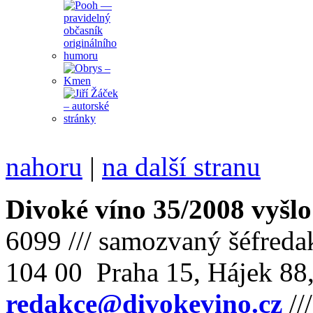
nahoru
|
na další stranu
Divoké víno 35/2008 vyšlo
6099 /// samozvaný šéfreda
104 00 Praha 15, Hájek 88,
redakce@divokevino.cz
//