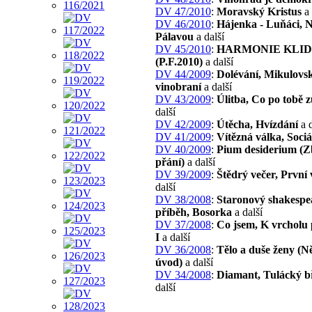
DV 47/2010
:
Moravský Kristus
a 
DV 46/2010
:
Hájenka - Luňáci, 
Pálavou
a další
DV 45/2010
:
HARMONIE KLI
(P.F.2010)
a další
DV 44/2009
:
Dolévání, Mikulovs
vinobraní
a další
DV 43/2009
:
Úlitba, Co po tobě z
další
DV 42/2009
:
Útěcha, Hvízdání
a d
DV 41/2009
:
Vítězná válka, Sociá
DV 40/2009
:
Pium desiderium (Z
přání)
a další
DV 39/2009
:
Štědrý večer, První 
další
DV 38/2008
:
Staronový shakespe
příběh, Bosorka
a další
DV 37/2008
:
Co jsem, K vrcholu
I
a další
DV 36/2008
:
Tělo a duše ženy (N
úvod)
a další
DV 34/2008
:
Diamant, Tulácký b
další