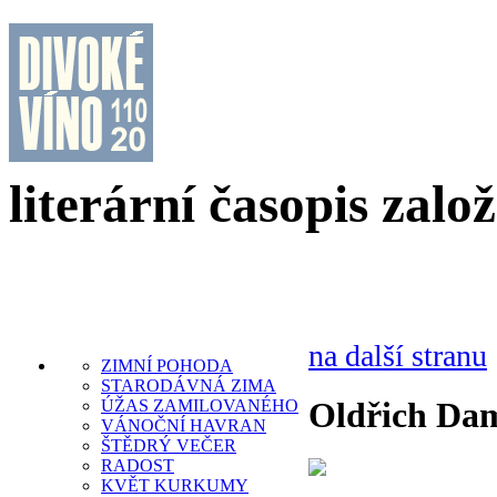
literární časopis zalo
na další stranu
ZIMNÍ POHODA
STARODÁVNÁ ZIMA
Oldřich Da
ÚŽAS ZAMILOVANÉHO
VÁNOČNÍ HAVRAN
ŠTĚDRÝ VEČER
RADOST
KVĚT KURKUMY