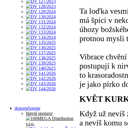
Ta loďka vesm
má špici v nek
úhozy božského
protnou mysli 
Vibrace chvění
postupují k ni
to krasoradost
je jako pírko d
KVĚT KUR
doporučujeme
Když už nevíš 
hlavní sponzor
a nevíš komu se