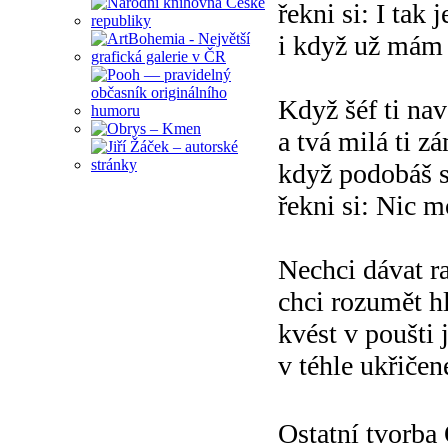
řekni si: I tak j
i když už mám 
Když šéf ti nav
a tvá milá ti 
když podobáš 
řekni si: Nic 
Nechci dávat r
chci rozumět h
kvést v poušti
v téhle ukřičen
Ostatní tvorb