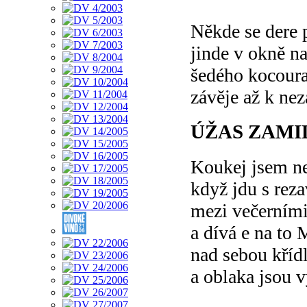
Někde se dere 
jinde v okně n
šedého kocoura
závěje až k n
ÚŽAS ZAM
Koukej jsem ne
když jdu s rez
mezi večerním
a dívá e na to 
nad sebou křídl
a oblaka jsou 