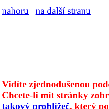
nahoru
|
na další stranu
Divoké víno 110/2020 vyšl
ISSN 1214-6099 /// samozv
104 00 Praha 10, Hájek 88,
redakce@divokevino.cz
//
///
příští číslo Divokého v
Vidíte zjednodušenou pod
Chcete-li mít stránky zobr
takový prohlížeč
, který p