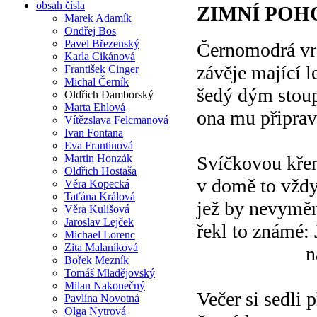
obsah čísla
ZIMNÍ POH
Marek Adamík
Ondřej Bos
Pavel Březenský
Černomodrá vrá
Karla Cikánová
závěje mající l
František Cinger
Michal Černík
šedý dým stou
Oldřich Damborský
Marta Ehlová
ona mu připrav
Vítězslava Felcmanová
Ivan Fontana
Eva Frantinová
Martin Honzák
Svíčkovou kře
Oldřich Hostaša
v domě to vžd
Věra Kopecká
Taťána Králová
jež by nevyměn
Věra Kulišová
Jaroslav Lejček
řekl to známé: 
Michael Lorenc
Zita Malaníková
nad v
Bořek Mezník
Tomáš Mladějovský
Milan Nakonečný
Večer si sedli
Pavlína Novotná
Olga Nytrová