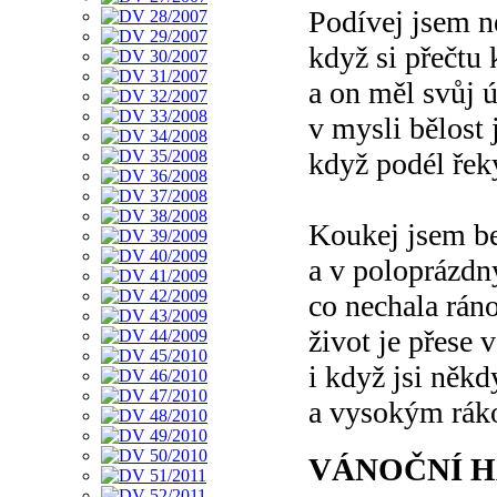
Podívej jsem n
když si přečtu
a on měl svůj ú
v mysli bělost 
když podél řek
Koukej jsem be
a v poloprázdn
co nechala ráno
život je přese 
i když jsi někd
a vysokým ráko
VÁNOČNÍ 