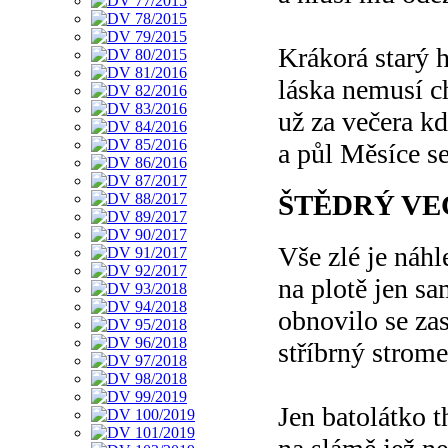
Krákorá starý 
láska nemusí c
už za večera kd
a půl Měsíce se 
ŠTĚDRÝ VE
Vše zlé je náh
na plotě jen sa
obnovilo se za
stříbrný strom
Jen batolátko t