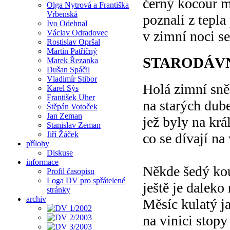
černý kocour m
Olga Nytrová a Františka
Vrbenská
poznali z tepla
Ivo Odehnal
Václav Odradovec
v zimní noci s
Rostislav Opršal
Martin Patřičný
STARODÁV
Marek Řezanka
Dušan Spáčil
Vladimír Stibor
Holá zimní sně
Karel Sýs
František Uher
na starých dub
Štěpán Votoček
Jan Zeman
jež byly na kr
Stanislav Zeman
Jiří Žáček
co se dívají na
přílohy
Diskuse
informace
Někde šedý ko
Profil časopisu
Loga DV pro spřátelené
ještě je dalek
stránky
archiv
Měsíc kulatý j
na vinici stop