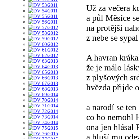
Už za večera kd
a půl Měsíce se
na protější nah
z nebe se sypal
A havran kráka
že je málo lás
z plyšových sr
hvězda přijde 
a narodí se ten
co ho nemohl H
ona jen hlásal 
a hluší mu odez