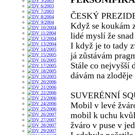
ČESKÝ PREZID
Když se koukám z
lidé myslí že snad
I když je to tady
já zůstávám prag
Stále co nejvyšší 
dávám na zloděje
SUVERÉNNÍ S
Mobil v levé žvár
mobil k uchu kvůl
žváro v puse v j
Ledabyle pošetile