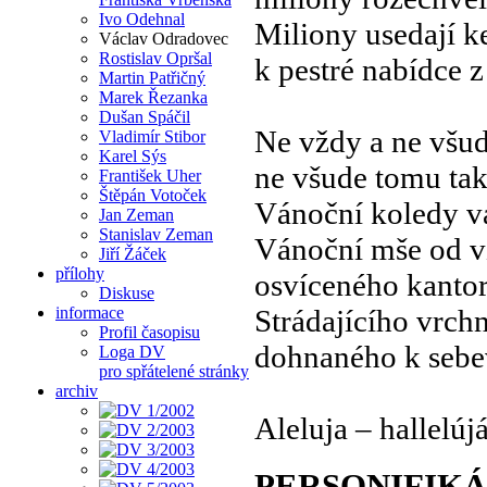
Ivo Odehnal
Miliony usedají ke
Václav Odradovec
Rostislav Opršal
k pestré nabídce 
Martin Patřičný
Marek Řezanka
Dušan Spáčil
Ne vždy a ne všud
Vladimír Stibor
Karel Sýs
ne všude tomu tak
František Uher
Štěpán Votoček
Vánoční koledy 
Jan Zeman
Stanislav Zeman
Vánoční mše od v
Jiří Žáček
přílohy
osvíceného kantor
Diskuse
informace
Strádajícího vrc
Profil časopisu
dohnaného k sebe
Loga DV
pro spřátelené stránky
archiv
Aleluja – hallelúj
PERSONIFIK