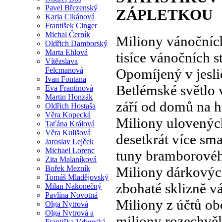
Pavel Březenský
ZÁPLETKOU
Karla Cikánová
František Cinger
Michal Černík
Miliony vánočníc
Oldřich Damborský
Marta Ehlová
tisíce vánočních 
Vítězslava
Felcmanová
Opomíjený v jesl
Ivan Fontana
Betlémské světlo 
Eva Frantinová
Martin Honzák
září od domů na h
Oldřich Hostaša
Věra Kopecká
Miliony ulovenýc
Taťána Králová
Věra Kulišová
desetkrát více sm
Jaroslav Lejček
Michael Lorenc
tuny bramborovéh
Zita Malaníková
Bořek Mezník
Miliony dárkovýc
Tomáš Mladějovský
zbohaté sklizně v
Milan Nakonečný
Pavlína Novotná
Miliony z účtů o
Olga Nytrová
Olga Nytrová a
miliony rozechvě
Františka Vrbenská