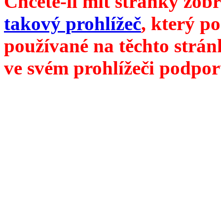
Chcete-li mít stránky zobr
takový prohlížeč
, který p
používané na těchto strán
ve svém prohlížeči podpor