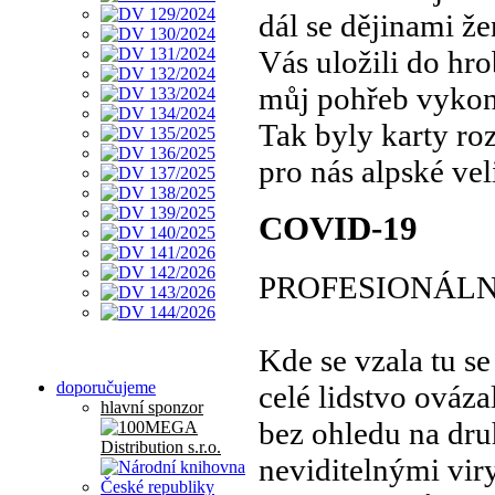
dál se dějinami ž
Vás uložili do hr
můj pohřeb vyko
Tak byly karty ro
pro nás alpské ve
COVID-19
PROFESIONÁL
Kde se vzala tu se
doporučujeme
celé lidstvo ováza
hlavní sponzor
bez ohledu na dru
neviditelnými vir