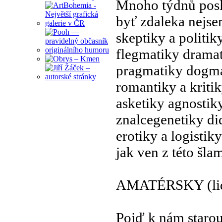
Mnoho týdnů pos
byť zdaleka nejs
skeptiky a politik
flegmatiky drama
pragmatiky dogm
romantiky a kriti
asketiky agnostik
znalcegenetiky di
erotiky a logistiky
jak ven z této šla
AMATÉRSKY (lid
Pojď k nám staro