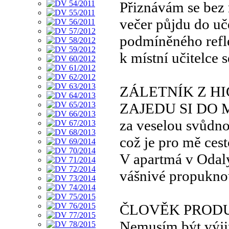
Přiznávám se bez
večer půjdu do uč
podmíněného refl
k místní učitelce 
ZÁLETNÍK Z HI
ZAJEDU SI DO
za veselou svůdn
což je pro mě ces
V apartmá v Odal
vášnivé propukno
ČLOVĚK PROD
Nemusím být výj