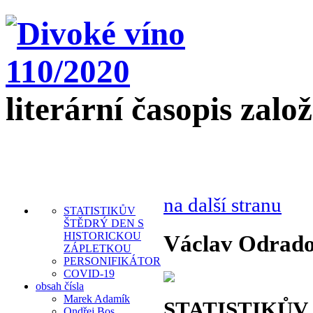
literární časopis zalo
na další stranu
STATISTIKŮV
ŠTĚDRÝ DEN S
HISTORICKOU
Václav Odrad
ZÁPLETKOU
PERSONIFIKÁTOR
COVID-19
obsah čísla
Marek Adamík
STATISTIKŮV
Ondřej Bos