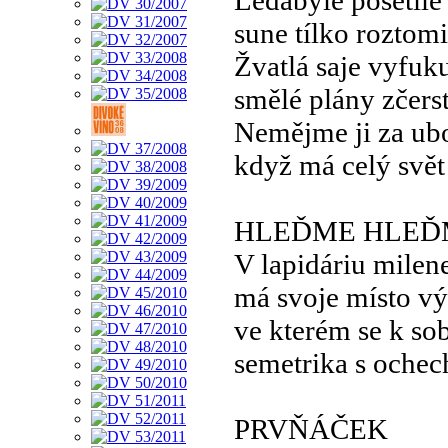
sune tílko roztomi
Žvatlá saje vyfuk
smělé plány zčers
Nemějme ji za ub
když má celý svě
HLEĎME HLE
V lapidáriu milen
má svoje místo v
ve kterém se k sob
semetrika s ochec
PRVŇÁČEK