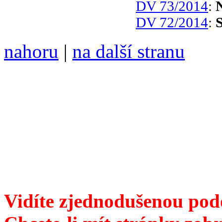
DV 73/2014
:
DV 72/2014
:
nahoru
|
na další stranu
Divoké víno 110/2020 vyšl
ISSN 1214-6099 /// samozv
104 00 Praha 10, Hájek 88,
redakce@divokevino.cz
//
///
příští číslo Divokého v
Vidíte zjednodušenou pod