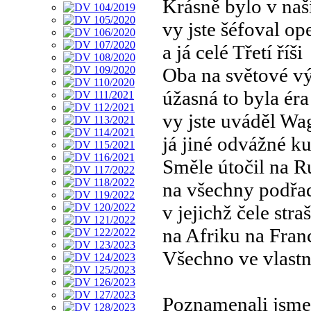
Krásně bylo v naš
vy jste šéfoval op
a já celé Třetí říši
Oba na světové vý
úžasná to byla éra
vy jste uváděl Wa
já jiné odvážné k
Směle útočil na R
na všechny podřad
v jejichž čele straš
na Afriku na Franc
Všechno ve vlastní
Poznamenali jsm