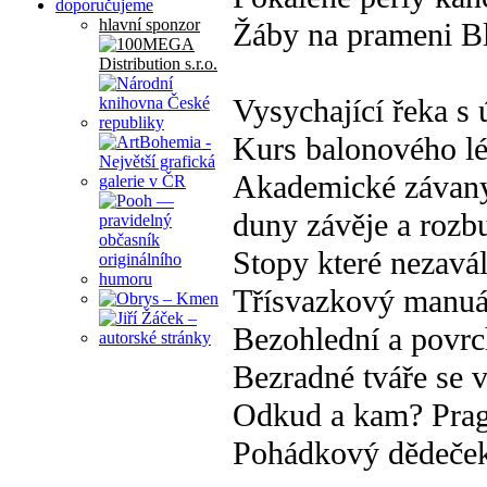
doporučujeme
hlavní sponzor
Žáby na prameni B
Vysychající řeka s
Kurs balonového lé
Akademické závany
duny závěje a rozb
Stopy které nezavál
Třísvazkový manuál
Bezohlední a povrch
Bezradné tváře se v
Odkud a kam? Prag
Pohádkový dědeček