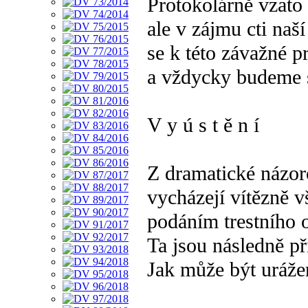
Protokolárně vzato
ale v zájmu cti naš
se k této závažné p
a vždycky budeme 
V y ú s t ě n í
Z dramatické názor
vycházejí vítězně v
podáním trestního 
Ta jsou následně p
Jak může být uráže