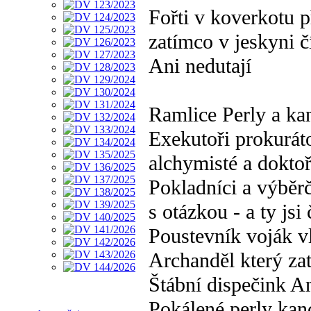
Fořti v koverkotu p
zatímco v jeskyni čí
Ani nedutají
Ramlice Perly a kan
Exekutoři prokurát
alchymisté a doktoř
Pokladníci a výběrč
s otázkou - a ty jsi 
Poustevník voják v
Archanděl který za
Štábní dispečink 
Pokálené perly kan