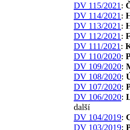
DV 115/2021
:
Č
DV 114/2021
:
H
DV 113/2021
:
H
DV 112/2021
:
F
DV 111/2021
:
K
DV 110/2020
:
P
DV 109/2020
:
M
DV 108/2020
:
DV 107/2020
:
P
DV 106/2020
:
L
další
DV 104/2019
:
C
DV 103/2019
:
P