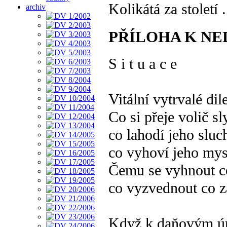
Kolikátá za století .
archiv
PŘÍLOHA K N
S i t u a c e
Vitální vytrvalé di
Co si přeje volič sl
co lahodí jeho sluc
co vyhoví jeho mys
Čemu se vyhnout c
co vyzvednout co z
Když k daňovým ú