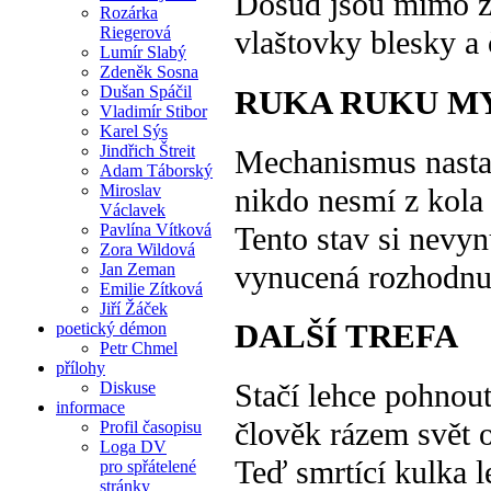
Dosud jsou mimo 
Rozárka
Riegerová
vlaštovky blesky a 
Lumír Slabý
Zdeněk Sosna
Dušan Spáčil
RUKA RUKU M
Vladimír Stibor
Karel Sýs
Jindřich Štreit
Mechanismus nast
Adam Táborský
Miroslav
nikdo nesmí z kola
Václavek
Tento stav si nevyn
Pavlína Vítková
Zora Wildová
vynucená rozhodnu
Jan Zeman
Emilie Zítková
Jiří Žáček
DALŠÍ TREFA
poetický démon
Petr Chmel
přílohy
Stačí lehce pohnout
Diskuse
informace
člověk rázem svět 
Profil časopisu
Loga DV
Teď smrtící kulka le
pro spřátelené
stránky