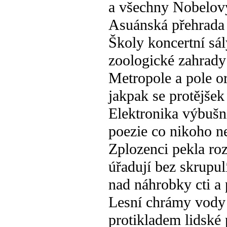
a všechny Nobelov
Asuánská přehrada
Školy koncertní sá
zoologické zahrady
Metropole a pole o
jakpak se protějše
Elektronika výbušni
poezie co nikoho n
Zplozenci pekla ro
úřadují bez skrupul
nad náhrobky cti a
Lesní chrámy vody 
protikladem lidské