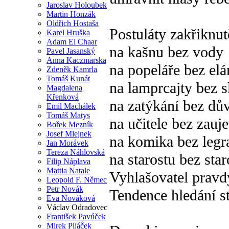
Jaroslav Holoubek
Martin Honzák
Oldřich Hostaša
Postuláty zakřiknut
Karel Hruška
Adam El Chaar
na kašnu bez vody
Pavel Jasanský
Anna Kaczmarska
na popeláře bez el
Zdeněk Kamrla
Tomáš Kunát
na lamprcajty bez s
Magdalena
Křenková
na zatýkání bez dů
Emil Machálek
Tomáš Matys
na učitele bez zauje
Bořek Mezník
Josef Mlejnek
na komika bez legr
Jan Morávek
Tereza Náhlovská
na starostu bez star
Filip Náplava
Mattia Natale
Vyhlašovatel pravd
Leopold F. Němec
Petr Novák
Tendence hledání s
Eva Nováková
Václav Odradovec
František Pavúček
Mirek Pijáček