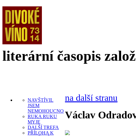
literární časopis zalo
na další stranu
NAVŠTÍVIL
JSEM
NEMOHOUCNO
Václav Odrado
RUKA RUKU
MYJE
DALŠÍ TREFA
PŘÍLOHA K