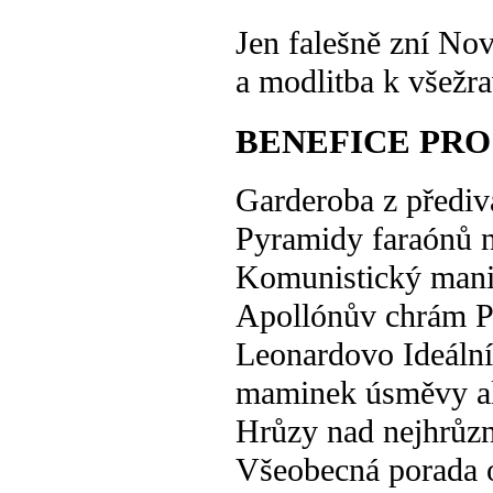
Jen falešně zní No
a modlitba k všežr
BENEFICE PRO
Garderoba z přediva
Pyramidy faraónů n
Komunistický man
Apollónův chrám P
Leonardovo Ideáln
maminek úsměvy al
Hrůzy nad nejhrůzně
Všeobecná porada o