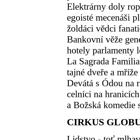
Elektrárny doly ro
egoisté mecenáši pl
žoldáci vědci fanati
Bankovní věže gene
hotely parlamenty l
La Sagrada Familia
tajné dveře a mříže
Devátá s Ódou na r
celníci na hranicíc
a Božská komedie s
CIRKUS GLOB
Lidstvo - toť mlha