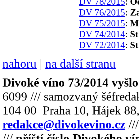
DV 78/2015
:
Ód
DV 76/2015
:
Za
DV 75/2015
:
My
DV 74/2014
:
St
DV 72/2014
:
St
nahoru
|
na další stranu
Divoké víno 73/2014 vyšlo
6099 /// samozvaný šéfreda
104 00 Praha 10, Hájek 88,
redakce@divokevino.cz
//
///
příští číslo Divokého v