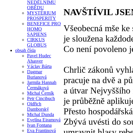
NEDĚLNÍMU
OBĚDU
NAVŠTÍVIL J
MYSTÉRIUM
PROSPERITY
BENEFICE PRO
Všeobecná mše ke 
HOMO
SAPIENS
je sloužena každod
CIRKUS
GLOBUS
Co není povoleno j
obsah čísla
Pavel Hudec
Ahasver
Václav Bárta
Chrlič zákonů vyhl
Dagmar
Burianová
pracuje na dvě a p
Jarmila Hannah
Čermáková
a útvar Nejvyššího
Michal Černík
Petr Cincibuch
je průběžně apliku
Oldřich
Přesto hospodářská
Damborský
Michal Dunda
Zbývá uvésti do so
Evelína Eiramová
Ivan Fontana
umravnit hlasy rebe
Eva Frantinová