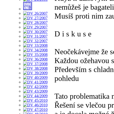
nemůžeš je bagatel
Musíš proti nim za
D i s k u s e
Neočekávejme že se
Každou ožehavou sit
Především s chladn
pohledu
Tato problematika 
Řešení se vlečou pr