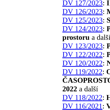
DV 127/2023
:
I
DV 126/2023
:
M
DV 125/2023
:
S
DV 124/2023
:
P
prostoru
a dalš
DV 123/2023
:
P
DV 122/2022
:
DV 120/2022
:
DV 119/2022
:
ČASOPROSTO
2022
a další
DV 118/2022
:
H
DV 116/2021
:
V