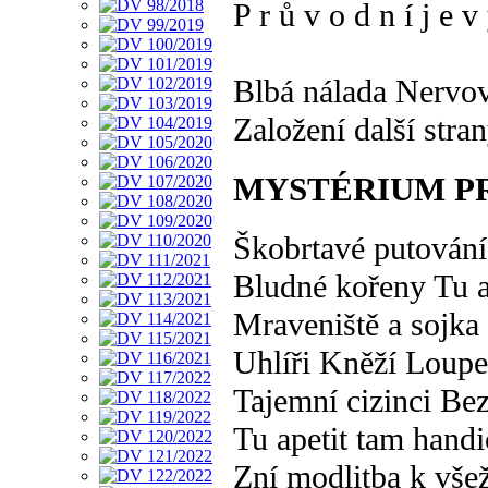
P r ů v o d n í j e v
Blbá nálada Nervov
Založení další stra
MYSTÉRIUM P
Škobrtavé putován
Bludné kořeny Tu a
Mraveniště a sojka 
Uhlíři Kněží Loupež
Tajemní cizinci Bez
Tu apetit tam hand
Zní modlitba k vše