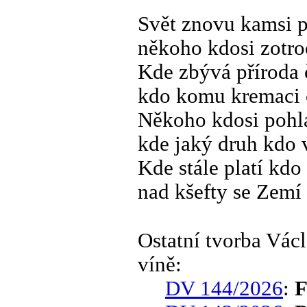
Svět znovu kamsi p
někoho kdosi zotro
Kde zbývá příroda 
kdo komu kremaci 
Někoho kdosi pohl
kde jaký druh kdo 
Kde stále platí kdo
nad kšefty se Zemí
Ostatní tvorba Vá
víně:
DV 144/2026
:
F