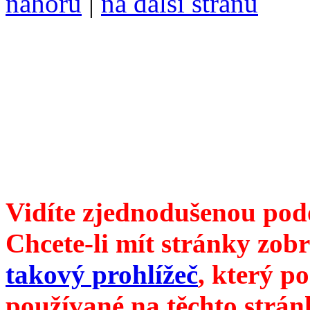
nahoru
|
na další stranu
Divoké víno 104/2019 vyšl
ISSN 1214-6099 /// samozv
104 00 Praha 10, Hájek 88,
redakce@divokevino.cz
//
///
příští číslo Divokého v
Vidíte zjednodušenou pod
Chcete-li mít stránky zobr
takový prohlížeč
, který p
používané na těchto strán