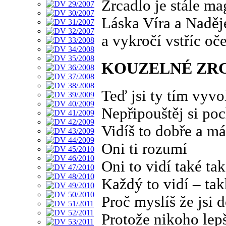
Zrcadlo je stále m
Láska Víra a Naděje
a vykročí vstříc o
KOUZELNÉ ZR
Teď jsi ty tím vyv
Nepřipouštěj si po
Vidíš to dobře a m
Oni ti rozumí
Oni to vidí také tak
Každý to vidí – tak
Proč myslíš že jsi 
Protože nikoho lep