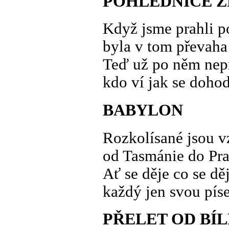
POHLEDNICE Z
Když jsme prahli p
byla v tom převaha
Teď už po něm ne
kdo ví jak se doh
BABYLON
Rozkolísané jsou v
od Tasmánie do Pr
Ať se děje co se dě
každý jen svou pís
PŘELET OD BÍ