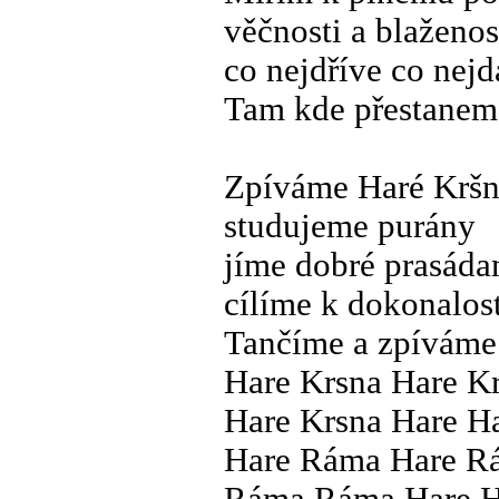
věčnosti a blaženo
co nejdříve co nej
Tam kde přestanem
Zpíváme Haré Kršn
studujeme purány
jíme dobré prasád
cílíme k dokonalost
Tančíme a zpíváme
Hare Krsna Hare K
Hare Krsna Hare H
Hare Ráma Hare R