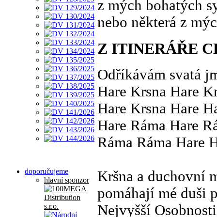
z mých bohatých s
nebo některá z mýc
Z ITINERÁŘE 
Odříkávám svatá j
Hare Krsna Hare K
Hare Krsna Hare H
Hare Ráma Hare R
Ráma Ráma Hare H
doporučujeme
Kršna a duchovní m
hlavní sponzor
pomáhají mé duši 
Nejvyšší Osobnosti