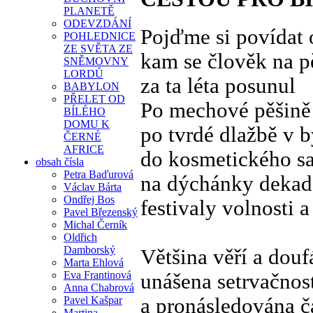
PLANETĚ
ODEVZDÁNÍ
Pojďme si povídat 
POHLEDNICE
ZE SVĚTA ZE
kam se člověk na p
SNĚMOVNY
LORDŮ
za ta léta posunul
BABYLON
PŘELET OD
Po mechové pěšině
BÍLÉHO
DOMU K
po tvrdé dlažbě v 
ČERNÉ
AFRICE
do kosmetického s
obsah čísla
Petra Baďurová
na dýchánky dekad
Václav Bárta
Ondřej Bos
festivaly volnosti
Pavel Březenský
Michal Černík
Oldřich
Damborský
Většina věří a douf
Marta Ehlová
Eva Frantinová
unášena setrvačnos
Anna Chabrová
Pavel Kašpar
a pronásledována 
Martina