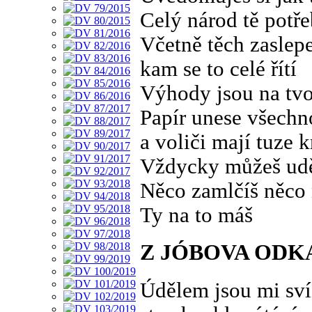
Celý národ tě potře
Včetně těch zaslep
kam se to celé řítí
Výhody jsou na tvoj
Papír unese všechn
a voliči mají tuze 
Vždycky můžeš udě
Něco zamlčíš něco 
Ty na to máš
Z JÓBOVA ODK
Údělem jsou mi sví