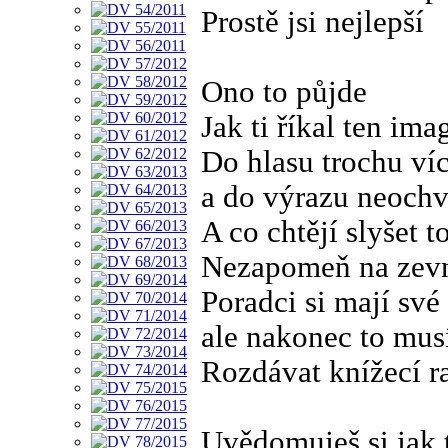
Prostě jsi nejlepší
Ono to půjde
Jak ti říkal ten im
Do hlasu trochu ví
a do výrazu neochv
A co chtějí slyšet t
Nezapomeň na zev
Poradci si mají své
ale nakonec to musí
Rozdávat knížecí ra
Uvědomuješ si jak t