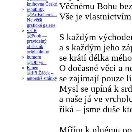
Věčnému Bohu bez 
Vše je vlastnictví
S každým východe
a s každým jeho z
se krátí délka mého
O dočasné věci a ne
se zajímají pouze 
Mysl se upíná k srd
a naše já ve vrchol
říká – jsme duše kt
Mířím k plnému po