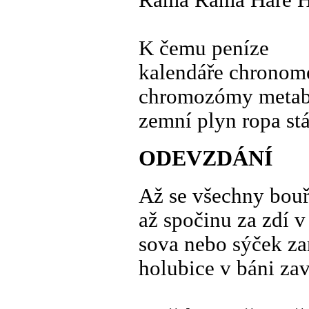
Ráma Ráma Hare H
K čemu peníze
kalendáře chronom
chromozómy metab
zemní plyn ropa stá
ODEVZDÁNÍ
Až se všechny bouře
až spočinu za zdí v 
sova nebo sýček z
holubice v báni za