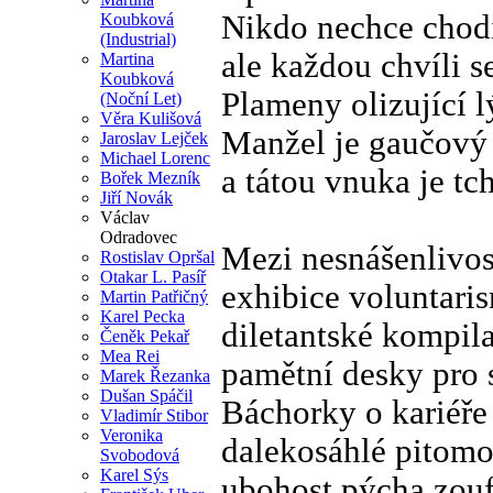
Nikdo nechce chodi
Koubková
(Industrial)
ale každou chvíli 
Martina
Koubková
Plameny olizující l
(Noční Let)
Věra Kulišová
Manžel je gaučový 
Jaroslav Lejček
Michael Lorenc
a tátou vnuka je tc
Bořek Mezník
Jiří Novák
Václav
Odradovec
Mezi nesnášenlivost
Rostislav Opršal
Otakar L. Pasíř
exhibice voluntari
Martin Patřičný
Karel Pecka
diletantské kompil
Čeněk Pekař
Mea Rei
pamětní desky pro 
Marek Řezanka
Dušan Spáčil
Báchorky o kariéře
Vladimír Stibor
Veronika
dalekosáhlé pitomo
Svobodová
Karel Sýs
ubohost pýcha zouf