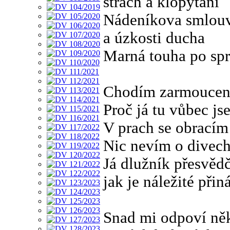
strach a klopýtání
Nádeníkova smlou
a úzkosti ducha
Marná touha po spr
Chodím zarmoucen
Proč já tu vůbec js
V prach se obracím
Nic nevím o divec
Já dlužník přesvěd
jak je náležité přin
Snad mi odpoví ně