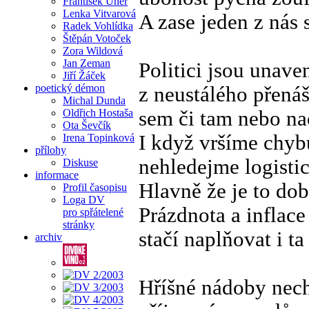
František Uher
Lenka Vitvarová
A zase jeden z nás 
Radek Vohlídka
Štěpán Votoček
Zora Wildová
Jan Zeman
Politici jsou unave
Jiří Žáček
poetický démon
z neustálého přená
Michal Dunda
Oldřich Hostaša
sem či tam nebo n
Ota Ševčík
I když vršíme chyb
Irena Topinková
přílohy
nehledejme logistic
Diskuse
informace
Hlavně že je to dob
Profil časopisu
Loga DV
Prázdnota a inflace 
pro spřátelené
stránky
stačí naplňovat i ta
archiv
Hříšné nádoby nech