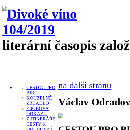
literární časopis zalo
na další stranu
CESTOU PRO
BIBLI
KOUZELNÉ
Václav Odradov
ZRCADLO
Z JÓBOVA
ODKAZU
Z ITINERÁŘE
CESTY K
CESTOU PRO BI
DUCHOVNÍ