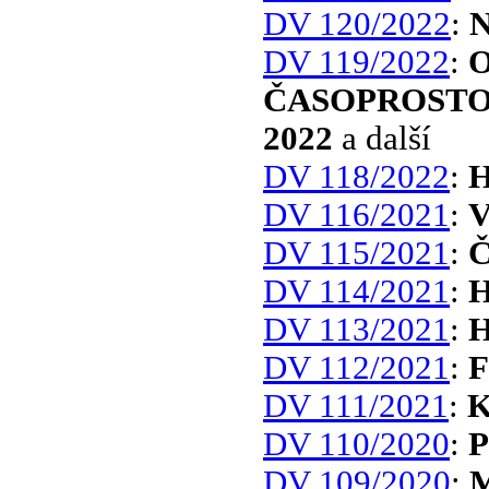
DV 120/2022
:
N
DV 119/2022
:
ČASOPROSTO
2022
a další
DV 118/2022
:
H
DV 116/2021
:
V
DV 115/2021
:
Č
DV 114/2021
:
H
DV 113/2021
:
H
DV 112/2021
:
F
DV 111/2021
:
K
DV 110/2020
:
P
DV 109/2020
:
M