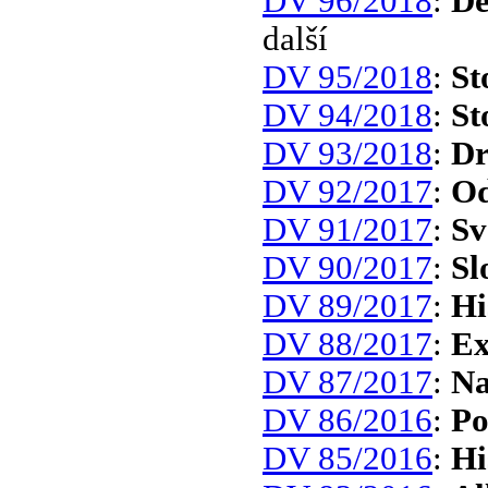
DV 96/2018
:
De
další
DV 95/2018
:
St
DV 94/2018
:
St
DV 93/2018
:
Dr
DV 92/2017
:
Od
DV 91/2017
:
Sv
DV 90/2017
:
Sl
DV 89/2017
:
Hi
DV 88/2017
:
Ex
DV 87/2017
:
Na
DV 86/2016
:
Po
DV 85/2016
:
Hi