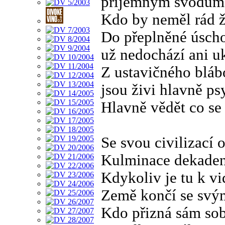
příjemným svodům
Kdo by neměl rád ž
Do přeplněné úsch
už nedochází ani u
Z ustavičného bláb
jsou živi hlavně ps
Hlavně vědět co se
Se svou civilizací
Kulminace dekade
Kdykoliv je tu k vi
Země končí se svý
Kdo přizná sám sob