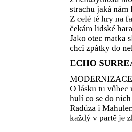
strachu jaká nám 
Z celé té hry na f
čekám lidské hara
Jako otec matka s
chci zpátky do n
ECHO SURRE
MODERNIZACE
O lásku tu vůbec 
hulí co se do nich
Radúza i Mahule
každý v partě je 