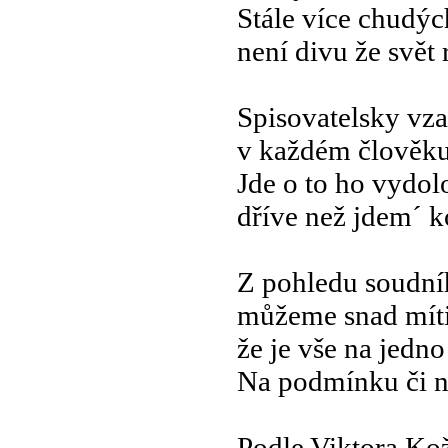
Stále více chudý
není divu že svět
Spisovatelsky vza
v každém člověku 
Jde o to ho vydol
dříve než jdem´ 
Z pohledu soudní
můžeme snad míti
že je vše na jedn
Na podmínku či n
Podle Viktora Ko