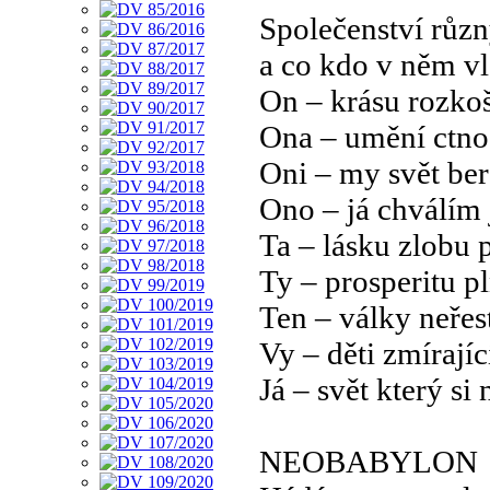
Společenství různ
a co kdo v něm vl
On – krásu rozkoš
Ona – umění ctnos
Oni – my svět be
Ono – já chválím
Ta – lásku zlobu 
Ty – prosperitu p
Ten – války neřes
Vy – děti zmírajíc
Já – svět který si
NEOBABYLON