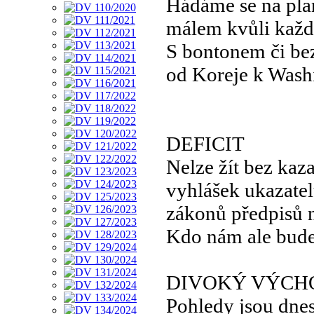
Hádáme se na pla
málem kvůli každ
S bontonem či be
od Koreje k Wash
DEFICIT
Nelze žít bez kaza
vyhlášek ukazate
zákonů předpisů
Kdo nám ale bud
DIVOKÝ VÝCH
Pohledy jsou dne