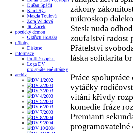
Dušan Spáčil
zákony zákonitost
Karel Sýs
Magda Toulová
mikroskop dalekoh
Zora Wildová
Stesk nuda odhod
Jiří Žáček
poetický démon
zoufalství radost
Oldřich Hostaša
přílohy
Přátelství svoboda
Diskuse
informace
láska solidarita br
Profil časopisu
Loga DV
pro spřátelené stránky
archiv
Práce spolupráce
vytáčky rodičovst
vítání křivdy roz
komedie fráze ro
Premianti sekunda
programovatelné 