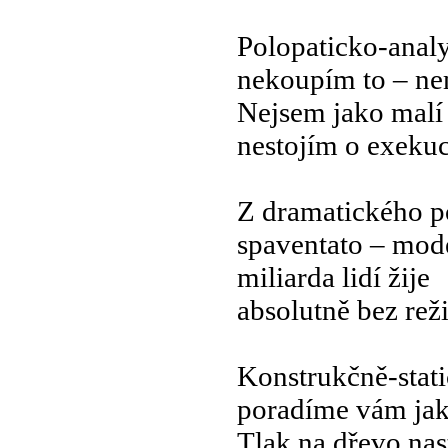
Polopaticko-analy
nekoupím to – n
Nejsem jako malí 
nestojím o exekuc
Z dramatického p
spaventato – mod
miliarda lidí žije
absolutně bez rež
Konstrukčně-stat
poradíme vám jak
Tlak na dřevo nas