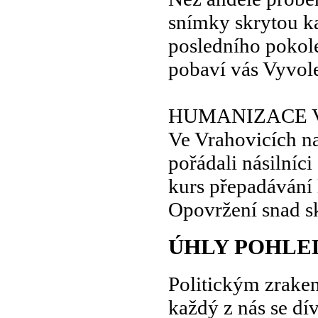
snímky skrytou 
posledního pokol
pobaví vás Vyvol
HUMANIZACE V
Ve Vrahovicích na
pořádali násilníci
kurs přepadávání 
Opovržení snad sk
ÚHLY POHLE
Politickým zrake
každý z nás se dív