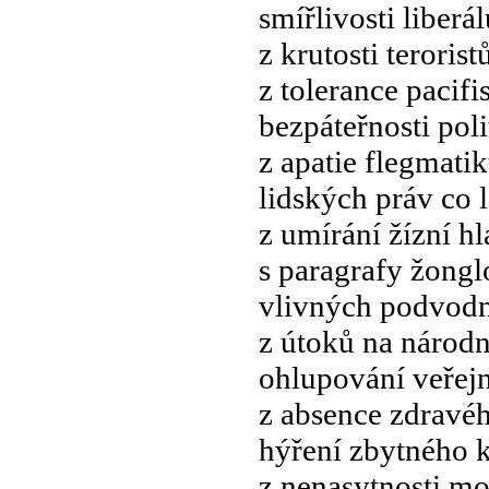
smířlivosti liberál
z krutosti terorist
z tolerance pacifi
bezpáteřnosti poli
z apatie flegmati
lidských práv co 
z umírání žízní h
s paragrafy žong
vlivných podvod
z útoků na národn
ohlupování veřejn
z absence zdravé
hýření zbytného
z nenasytnosti m