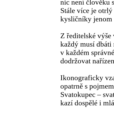
nic není člověku 
Stále více je otrlý
kysličníky jenom 
Z ředitelské výše
každý musí dbáti 
v každém správné
dodržovat nařízen
Ikonograficky vz
opatrně s pojmem
Svatokupec – sva
kazí dospělé i ml