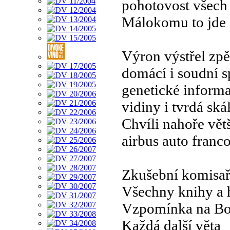
pohotovost všech
Málokomu to jde z
Výron výstřel zpě
domácí i soudní s
genetické inform
vidiny i tvrdá ská
Chvíli nahoře vět
airbus auto franc
Zkušební komisař
Všechny knihy a 
Vzpomínka na B
Každá další věta