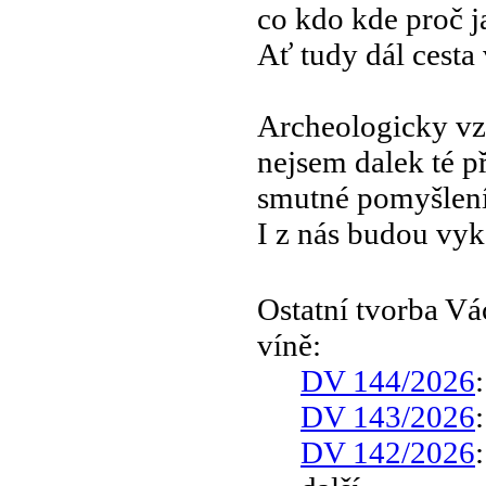
co kdo kde proč 
Ať tudy dál cesta
Archeologicky vz
nejsem dalek té p
smutné pomyšlení
I z nás budou vy
Ostatní tvorba V
víně:
DV 144/2026
DV 143/2026
DV 142/2026