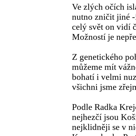
Ve zlých očích is
nutno zničit jiné -
celý svět on vidí 
Možností je nepř
Z genetického po
můžeme mít vážně
bohatí i velmi nu
všichni jsme zřej
Podle Radka Krej
nejhezčí jsou Koš
nejklidněji se v ni