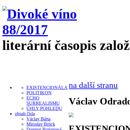
literární časopis zalo
na další stranu
EXISTENCIONÁLA
POLITIKON
ECHO
Václav Odrad
SURREALISMU
ÚHLY POHLEDU
obsah čísla
Václav Bárta
Miroslav Brück
EXISTENCIO
Dagmar Burianová