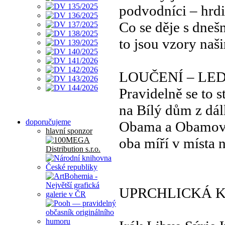
podvodníci – hrd
Co se děje s dne
to jsou vzory naš
LOUČENÍ – LED
Pravidelně se to s
na Bílý dům z dá
doporučujeme
Obama a Obamo
hlavní sponzor
oba míří v místa 
UPRCHLICKÁ K