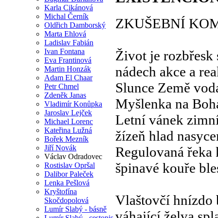
Karla Cikánová
Michal Černík
ZKUŠEBNÍ KO
Oldřich Damborský
Marta Ehlová
Ladislav Fabián
Ivan Fontana
Život je rozbřesk 
Eva Frantinová
nádech akce a re
Martin Honzák
Adam El Chaar
Slunce Země vod
Petr Chmel
Zdeněk Janas
Myšlenka na Boh
Vladimír Konůpka
Jaroslav Lejček
Letní vánek zimn
Michael Lorenc
Kateřina Lužná
žízeň hlad nasyce
Bořek Mezník
Jiří Novák
Regulovaná řeka k
Václav Odradovec
špinavé kouře ble
Rostislav Opršal
Dalibor Paleček
Lenka Pešlová
Kryštofína
Vlaštovčí hnízdo 
Skočdopolová
Lumír Slabý - básně
váhající želva sp
Lumír Slabý - cestopis