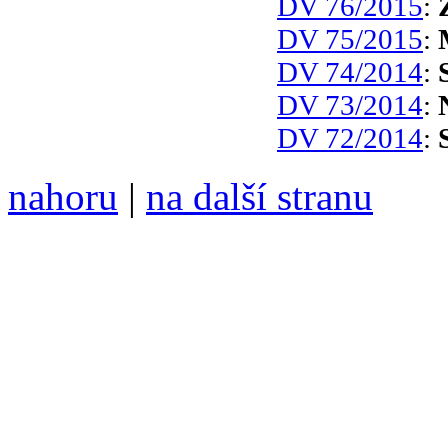
DV 76/2015
:
DV 75/2015
:
DV 74/2014
:
DV 73/2014
:
DV 72/2014
:
nahoru
|
na další stranu
Divoké víno 88/2017 vyšlo
6099 /// samozvaný šéfreda
104 00 Praha 10, Hájek 88,
redakce@divokevino.cz
//
///
příští číslo Divokého v