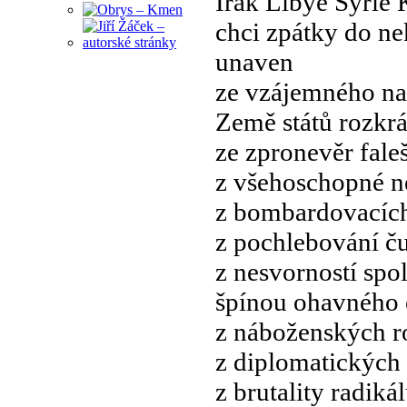
Irák Libye Sýrie
chci zpátky do n
unaven
ze vzájemného na
Země států rozkr
ze zpronevěr fale
z všehoschopné n
z bombardovacíc
z pochlebování č
z nesvorností spo
špínou ohavného 
z náboženských r
z diplomatických
z brutality radiká