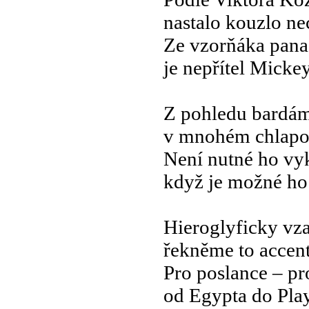
nastalo kouzlo n
Ze vzorňáka pana
je nepřítel Mick
Z pohledu bardám
v mnohém chlapov
Není nutné ho vy
když je možné ho
Hieroglyficky vz
řekněme to accen
Pro poslance – p
od Egypta do Pla