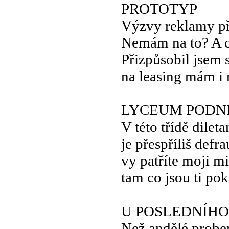
PROTOTYP
Výzvy reklamy p
Nemám na to? A c
Přizpůsobil jsem 
na leasing mám i 
LYCEUM PODN
V této třídě dileta
je přespříliš defr
vy patříte moji mi
tam co jsou ti pok
U POSLEDNÍH
Než andělé probe