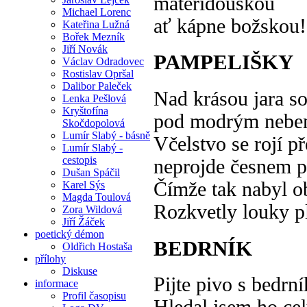
mateřídouškou
Michael Lorenc
ať kápne božskou!
Kateřina Lužná
Bořek Mezník
Jiří Novák
PAMPELIŠKY
Václav Odradovec
Rostislav Opršal
Dalibor Paleček
Nad krásou jara so
Lenka Pešlová
Kryštofína
pod modrým nebem 
Skočdopolová
Lumír Slabý - básně
Včelstvo se rojí p
Lumír Slabý -
cestopis
neprojde česnem př
Dušan Spáčil
Čímže tak nabyl ob
Karel Sýs
Magda Toulová
Rozkvetly louky p
Zora Wildová
Jiří Žáček
poetický démon
BEDRNÍK
Oldřich Hostaša
přílohy
Diskuse
Pijte pivo s bedr
informace
Profil časopisu