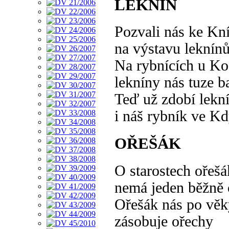
LEKNÍN
Pozvali nás ke Kn
na výstavu leknínů
Na rybnících u K
lekníny nás tuze b
Teď už zdobí lekn
i náš rybník ve Kd
OŘEŠÁK
O starostech ořešá
nemá jeden běžně 
Ořešák nás po věk
zásobuje ořechy