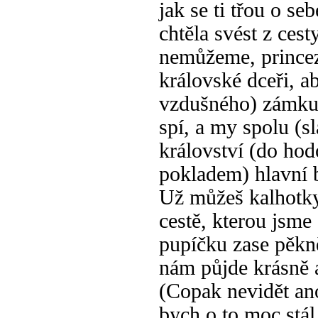
jak se ti třou o se
chtěla svést z cest
nemůžeme, princez
královské dceři, 
vzdušného) zámku 
spí, a my spolu (s
království (do hod
pokladem) hlavní 
Už můžeš kalhotky
cestě, kterou jsme 
pupíčku zase pěkně
nám půjde krásně 
(Copak nevidět ano
bych o to moc stál