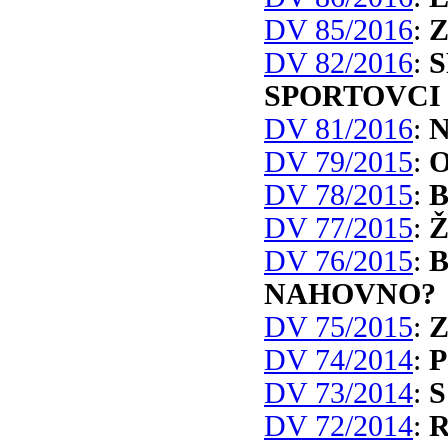
DV 85/2016
:
Z
DV 82/2016
:
S
SPORTOVCI
DV 81/2016
:
N
DV 79/2015
:
O
DV 78/2015
:
B
DV 77/2015
:
Ž
DV 76/2015
:
B
NAHOVNO?
DV 75/2015
:
Z
DV 74/2014
:
P
DV 73/2014
:
S
DV 72/2014
:
R