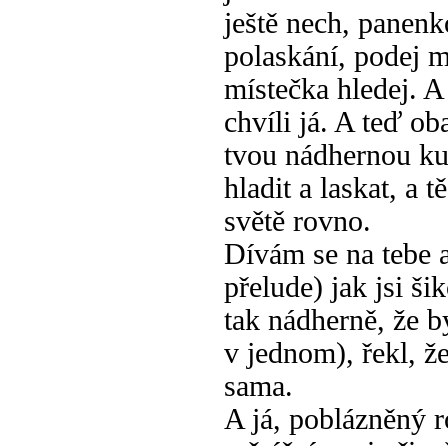
ještě nech, panenk
polaskání, podej 
místečka hledej. A
chvíli já. A teď o
tvou nádhernou kun
hladit a laskat, a 
světě rovno.
Dívám se na tebe 
přelude) jak jsi ši
tak nádherně, že b
v jednom), řekl, že
sama.
A já, poblázněný r