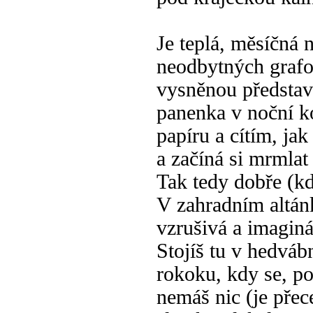
Je teplá, měsíčná 
neodbytných grafo
vysněnou představ
panenka v noční k
papíru a cítím, ja
a začíná si mrmlat
Tak tedy dobře (k
V zahradním altánk
vzrušivá a imaginá
Stojíš tu v hedváb
rokoku, kdy se, po
nemáš nic (je přece