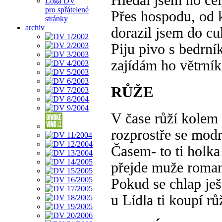
Hledal jsem ho cel
Loga DV
pro spřátelené
Přes hospodu, od 
stránky
archiv
dorazil jsem do cu
Piju pivo s bedrní
zajídám ho větrní
RŮŽE
V čase růží kolem 
rozprostře se modr
Časem- to ti holka
přejde muže roman
Pokud se chlap ješ
u Lídla ti koupí rů