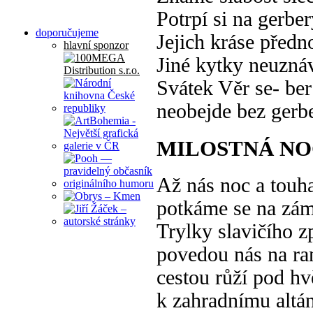
Potrpí si na gerber
doporučujeme
Jejich kráse předn
hlavní sponzor
Jiné kytky neuzná
Svátek Věr se- ber
neobejde bez gerbe
MILOSTNÁ N
Až nás noc a tou
potkáme se na zá
Trylky slavičího 
povedou nás na r
cestou růží pod h
k zahradnímu altá