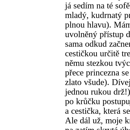
já sedím na té sof
mladý, kudrnatý p
plnou hlavu). Mám
uvolněný přístup 
sama odkud začne
cestičkou určitě t
němu stezkou tvých
přece princezna se
zlato všude). Díve
jednou rukou drž!) 
po krůčku postupu
a cestička, která s
Ale dál už, moje 