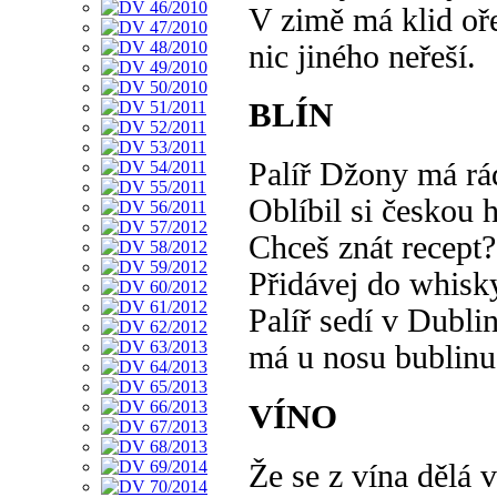
V zimě má klid oř
nic jiného neřeší.
BLÍN
Palíř Džony má rá
Oblíbil si českou 
Chceš znát recept?
Přidávej do whisk
Palíř sedí v Dubli
má u nosu bublinu
VÍNO
Že se z vína dělá v