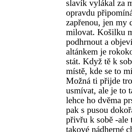
slavík vylákal za 
opravdu připomíná
zapřenou, jen my d
milovat. Košilku m
podhrnout a objeví
altánkem je rokokov
stát. Když tě k so
místě, kde se to m
Možná ti přijde tr
usmívat, ale je to
lehce ho dvěma pr
pak s pusou dokořá
přivřu k sobě -ale
takové nádherné ch