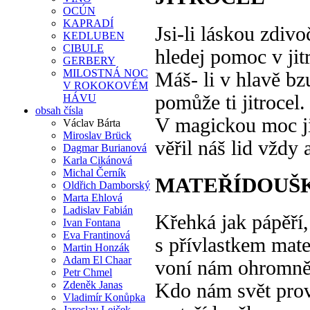
OCÚN
KAPRADÍ
Jsi-li láskou zdivo
KEDLUBEN
CIBULE
hledej pomoc v jitr
GERBERY
MILOSTNÁ NOC
Máš- li v hlavě bz
V ROKOKOVÉM
pomůže ti jitrocel.
HÁVU
obsah čísla
V magickou moc ji
Václav Bárta
Miroslav Brück
věřil náš lid vždy a
Dagmar Burianová
Karla Cikánová
Michal Černík
MATEŘÍDOUŠ
Oldřich Damborský
Marta Ehlová
Ladislav Fabián
Křehká jak pápěří,
Ivan Fontana
Eva Frantinová
s přívlastkem mate
Martin Honzák
Adam El Chaar
voní nám ohromně
Petr Chmel
Zdeněk Janas
Kdo nám svět pro
Vladimír Konůpka
Jaroslav Lejček