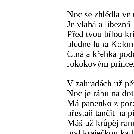
Noc se zhlédla ve 
Je vlahá a líbezná
Před tvou bílou kr
bledne luna Kolo
Ctná a křehká pod
rokokovým princ
V zahradách už pěj
Noc je ránu na do
Má panenko z por
přestaň tančit na p
Máš už krůpěj ran
pod kraječkou kal