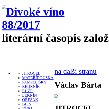
literární časopis zalo
na další stranu
JITROCEL
MATEŘÍDOUŠKA
PAMPELIŠKY
Václav Bárta
BEDRNÍK
RŮŽE
LEKNÍN
OŘEŠÁK
BLÍN
JITROCEL
VÍNO