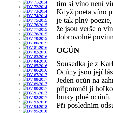
tím si víno není vi
Když poeta víno pi
je tak plný poezie,
že jsou verše o ví
dobrovolně povinn
OCÚN
Sousedka je z Kar
Ocúny jsou její lá
Jeden ocún na zah
připomněl jí hořko
louky plné ocúnů.
Při posledním ods