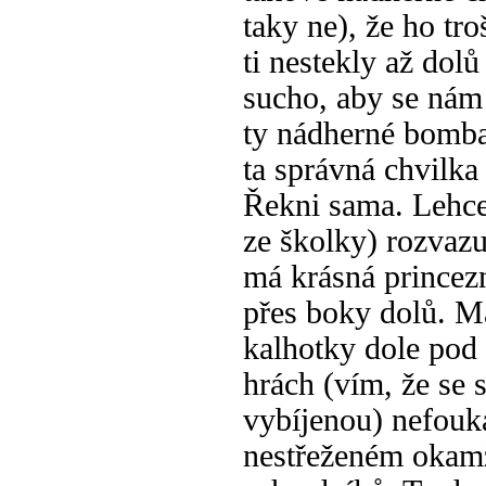
taky ne), že ho tr
ti nestekly až dol
sucho, aby se nám 
ty nádherné bombar
ta správná chvilka
Řekni sama. Lehce
ze školky) rozvazu
má krásná princezn
přes boky dolů. Má
kalhotky dole pod
hrách (vím, že se 
vybíjenou) nefouka
nestřeženém okam