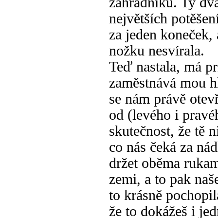
zahradníků. Ty dva
největších potěšen
za jeden koneček, 
nožku nesvírala.
Teď nastala, má pr
zaměstnává mou hl
se nám právě otevř
od (levého i pravé
skutečnost, že tě n
co nás čeká za nád
držet oběma rukama
zemi, a to pak naše
to krásně pochopil
že to dokážeš i je