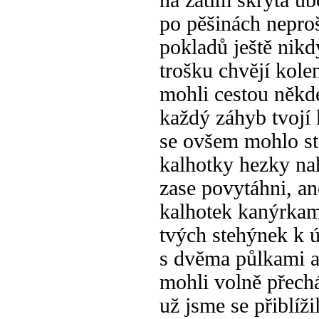
na zatím skrytá ú
po pěšinách nepro
pokladů ještě nikdy
trošku chvějí kole
mohli cestou někde
každý záhyb tvojí 
se ovšem mohlo st
kalhotky hezky nah
zase povytáhni, an
kalhotek kanýrkam
tvých stehýnek k ú
s dvěma půlkami a
mohli volně přechá
už jsme se přiblíž