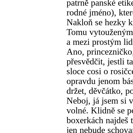
patrně panské etike
rodné jméno), kte
Nakloň se hezky k
Tomu vytouženým 
a mezi prostým li
Ano, princezničko,
přesvědčit, jestli 
sloce cosi o rosič
opravdu jenom bás
držet, děvčátko, p
Neboj, já jsem si 
volné. Klidně se p
boxerkách najdeš t
jen nebude schovan