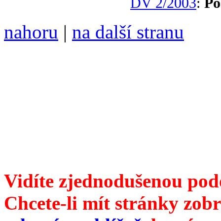
DV 2/2003
:
P
nahoru
|
na další stranu
Divoké víno 88/2017 vyšlo
6099 /// samozvaný šéfreda
104 00 Praha 10, Hájek 88,
redakce@divokevino.cz
//
///
příští číslo Divokého v
Vidíte zjednodušenou pod
Chcete-li mít stránky zobr