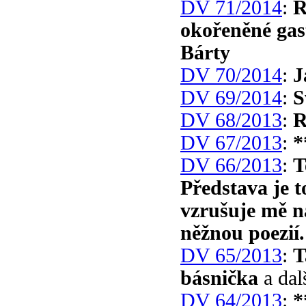
DV 71/2014
:
R
okořeněné gas
Bárty
DV 70/2014
:
J
DV 69/2014
:
S
DV 68/2013
:
R
DV 67/2013
:
*
DV 66/2013
:
T
Představa je t
vzrušuje mě n
něžnou poezií.
DV 65/2013
:
T
básnička
a dal
DV 64/2013
:
*