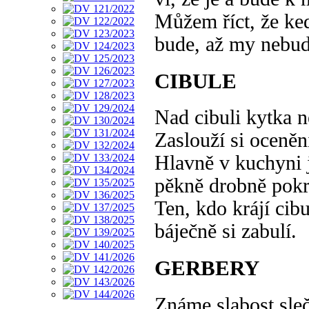
Můžem říct, že ke
bude, až my nebu
CIBULE
Nad cibuli kytka n
Zaslouží si oceněn
Hlavně v kuchyni 
pěkně drobně pokr
Ten, kdo krájí cibu
báječně si zabulí.
GERBERY
Známe slabost sle