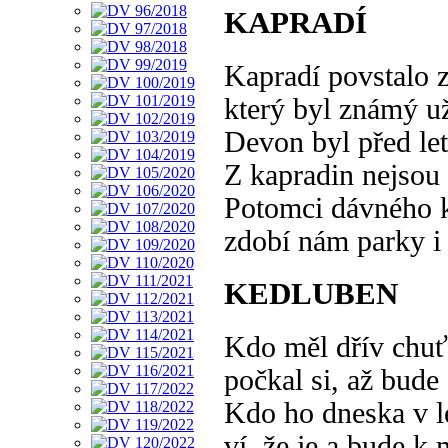
KAPRADÍ
Kapradí povstalo 
který byl známý u
Devon byl před let
Z kapradin nejsou 
Potomci dávného 
zdobí nám parky i
KEDLUBEN
Kdo měl dřív chuť
počkal si, až bude
Kdo ho dneska v l
ví, že je a bude k 