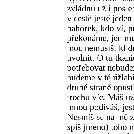
zvládnu už i posle
v cestě ještě jede
pahorek, kdo ví, p
překonáme, jen mus
moc nemusíš, klidn
uvolnit. O tu tkan
potřebovat nebudem
budeme v té úžlabi
druhé straně opust
trochu víc. Máš už
mnou podíváš, jest
Nesmíš se na mě zl
spíš jméno) toho m