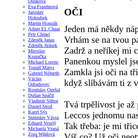
Dušková
Eva Frantinová
OČI
Jaroslav
Holoubek
Martin Honzák
Jeden má někdy ná
Adam EL Chaar
Petr Chmel
Vrhám se na tvou p
Zdeněk Janas
Zdeněk Jirásek
Zadrž a neříkej mi 
Miroslav
Krupička
Panenkou myslel js
Michael Lorenc
Tomáš Matys
Zamkla jsi oči na tř
Gabriel Németh
Václav
když slíbávám ti z 
Odradovec
Rostislav Opršal
Dušan Spáčil
Vladimír Stibor
Tvá trpělivost je až
Daniel Strož
Karel Sýs
Leccos jednomu nas
Stanislav Vávra
Eduard Veselý
Tak třeba: je mi třice
Michaela Vraná
Zora Wildová
Víš co? Už oči neotv