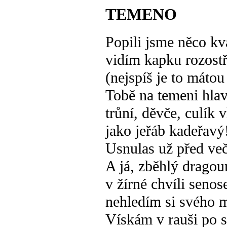
TEMENO
Popili jsme něco kv
vidím kapku rozostř
(nejspíš je to mátou
Tobě na temeni hla
trůní, děvče, culík 
jako jeřáb kadeřavý
Usnulas už před ve
A já, zběhlý dragou
v žírné chvíli senos
nehledím si svého 
Vískám v rauši po 