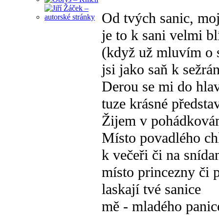
Od tvých sanic, moj
je to k sani velmi bl
(když už mluvím o 
jsi jako saň k sežrán
Derou se mi do hla
tuze krásné předsta
Žijem v pohádkovám
Místo povadlého ch
k večeři či na snídan
místo princezny či 
laskají tvé sanice
mě - mladého panic