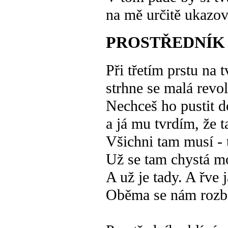
na mě určitě ukazov
PROSTŘEDNÍK
Při třetím prstu na t
strhne se malá revo
Nechceš ho pustit 
a já mu tvrdím, že 
Všichni tam musí - 
Už se tam chystá m
A už je tady. A řve j
Oběma se nám rozbo