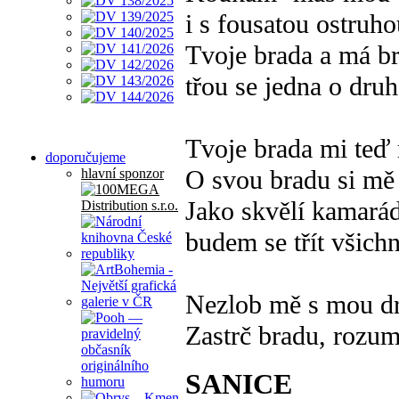
i s fousatou ostruho
Tvoje brada a má b
třou se jedna o dru
Tvoje brada mi teď 
doporučujeme
O svou bradu si mě 
hlavní sponzor
Jako skvělí kamarád
budem se třít všichni
Nezlob mě s mou d
Zastrč bradu, rozu
SANICE