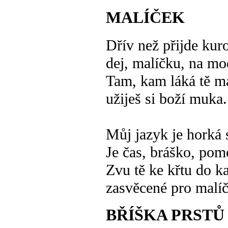
MALÍČEK
Dřív než přijde kur
dej, malíčku, na mo
Tam, kam láká tě m
užiješ si boží muka.
Můj jazyk je horká 
Je čas, bráško, pomo
Zvu tě ke křtu do ka
zasvěcené pro malíč
BŘÍŠKA PRSTŮ