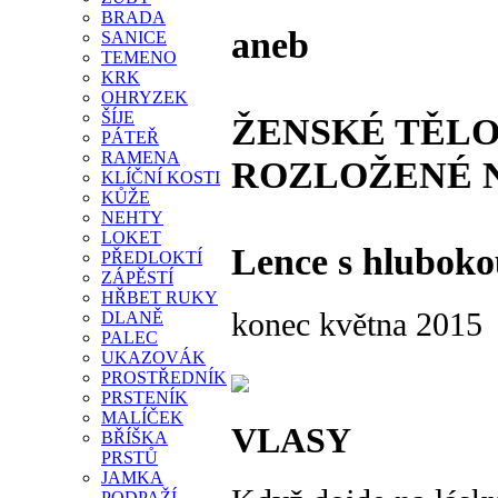
BRADA
aneb
SANICE
TEMENO
KRK
OHRYZEK
ŠÍJE
ŽENSKÉ TĚLO
PÁTEŘ
RAMENA
ROZLOŽENÉ 
KLÍČNÍ KOSTI
KŮŽE
NEHTY
LOKET
Lence s hlubok
PŘEDLOKTÍ
ZÁPĚSTÍ
HŘBET RUKY
konec května 2015
DLANĚ
PALEC
UKAZOVÁK
PROSTŘEDNÍK
PRSTENÍK
MALÍČEK
VLASY
BŘÍŠKA
PRSTŮ
JAMKA
PODPAŽÍ