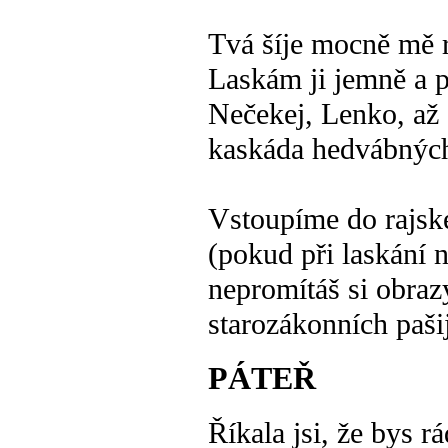
Tvá šíje mocně mě 
Laskám ji jemně a p
Nečekej, Lenko, až
kaskáda hedvábnýc
Vstoupíme do rajsk
(pokud při laskání n
nepromítáš si obraz
starozákonních pašij
PÁTEŘ
Říkala jsi, že bys r