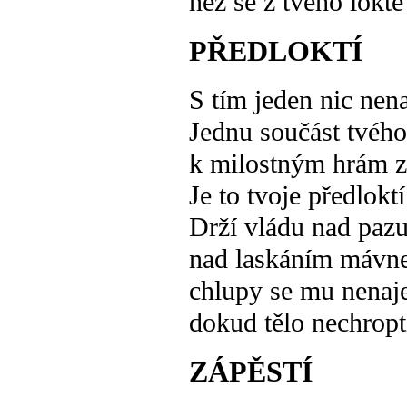
než se z tvého lokt
PŘEDLOKTÍ
S tím jeden nic nen
Jednu součást tvého
k milostným hrám z
Je to tvoje předloktí
Drží vládu nad paz
nad laskáním mávne
chlupy se mu nenaj
dokud tělo nechropt
ZÁPĚSTÍ