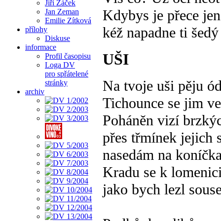
Jiří Žáček
Kdybys je přece jen
Jan Zeman
Emilie Zítková
kéž napadne ti šedý 
přílohy
Diskuse
informace
UŠI
Profil časopisu
Loga DV
pro spřátelené
Na tvoje uši pěju ó
stránky
archiv
Tichounce se jim v
Poháněn vizí brzký
přes třmínek jejich
nasedám na koníčka
Kradu se k lomenici 
jako bych lezl sous