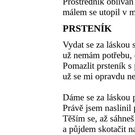
Prostředník oblíván
málem se utopil v 
PRSTENÍK
Vydat se za láskou 
už nemám potřebu, 
Pomazlit prsteník s
už se mi opravdu n
Dáme se za láskou p
Právě jsem naslinil 
Těším se, až sáhneš
a půjdem skotačit n