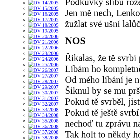
Podkůvky slibů roz
Jen mě nech, Lenko,
žužlat své ušní lalů
NOS
Říkalas, že tě svrbí
Líbám ho kompletně
Od mého líbání je 
Šiknul by se mu prš
Pokud tě svrběl, jist
Pokud tě ještě svrbí
nechoď tu zprávu na
Tak holt to někdy h