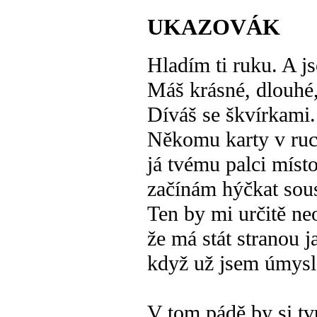
UKAZOVÁK
Hladím ti ruku. A js
Máš krásné, dlouhé, 
Díváš se škvírkami
Někomu karty v ruce
já tvému palci míst
začínám hýčkat sou
Ten by mi určitě neo
že má stát stranou 
když už jsem úmysl
V tom pádě by si t