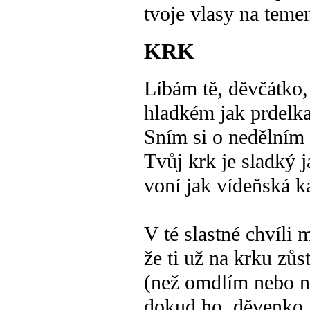
tvoje vlasy na temen
KRK
Líbám tě, děvčátko,
hladkém jak prdelka 
Sním si o nedělním 
Tvůj krk je sladký j
voní jak vídeňská k
V té slastné chvíli
že ti už na krku zůs
(než omdlím nebo n
dokud ho, děvenko 