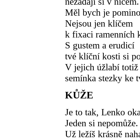
nezadají si v ničem.
Měl bych je pomino
Nejsou jen klíčem
k fixaci ramenních 
S gustem a erudicí
tvé klíční kosti si 
V jejich úžlabí totiž 
semínka stezky ke 
KŮŽE
Je to tak, Lenko oka
Jeden si nepomůže.
Už ležíš krásně naha