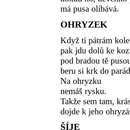
má pusa olíbává.
OHRYZEK
Když ti pátrám kol
pak jdu dolů ke ko
pod bradou tě puso
beru si krk do parád
Na ohryzku
nemáš rysku.
Takže sem tam, krás
dojde k jeho ohryzá
ŠÍJE