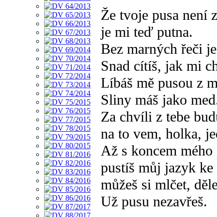
Že tvoje pusa není 
je mi teď putna.
Bez marných řeči je
Snad cítíš, jak mi c
Líbáš mě pusou z m
Sliny máš jako med
Za chvíli z tebe bu
na to vem, holka, je
Až s koncem mého 
pustíš můj jazyk ke
můžeš si mlčet, děle
Už pusu nezavřeš.