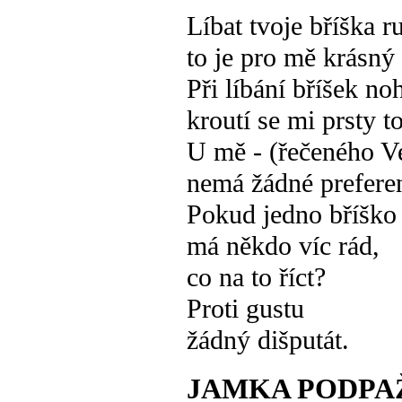
Líbat tvoje bříška r
to je pro mě krásný
Při líbání bříšek no
kroutí se mi prsty t
U mě - (řečeného V
nemá žádné preferen
Pokud jedno bříško 
má někdo víc rád,
co na to říct?
Proti gustu
žádný dišputát.
JAMKA PODPA