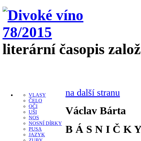
literární časopis zalo
na další stranu
VLASY
ČELO
OČI
Václav Bárta
UŠI
NOS
NOSNÍ DÍRKY
B Á S N I Č K
PUSA
JAZYK
ZUBY