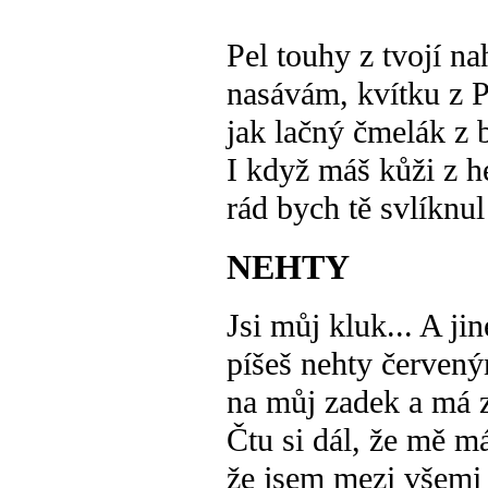
Pel touhy z tvojí n
nasávám, kvítku z P
jak lačný čmelák z b
I když máš kůži z h
rád bych tě svlíknul 
NEHTY
Jsi můj kluk... A ji
píšeš nehty červen
na můj zadek a má 
Čtu si dál, že mě má
že jsem mezi všemi