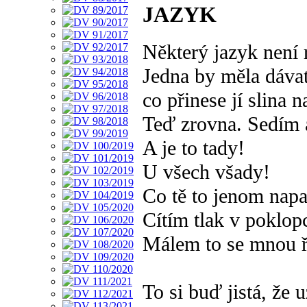
JAZYK
Některý jazyk není r
Jedna by měla dávat
co přinese jí slina n
Teď zrovna. Sedím a
A je to tady!
U všech všady!
Co tě to jenom nap
Cítím tlak v poklop
Málem to se mnou ř
To si buď jistá, že