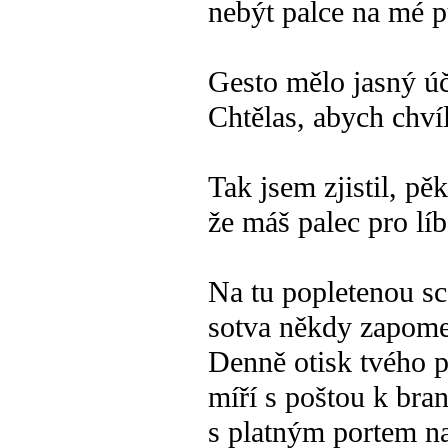
nebýt palce na mé p
Gesto mělo jasný úč
Chtělas, abych chvíl
Tak jsem zjistil, pě
že máš palec pro líb
Na tu popletenou s
sotva někdy zapom
Denně otisk tvého p
míří s poštou k br
s platným portem na