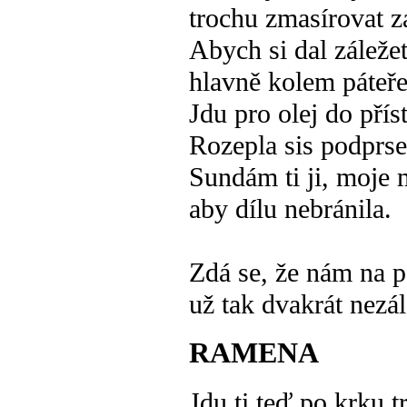
trochu zmasírovat z
Abych si dal záleže
hlavně kolem páteře
Jdu pro olej do přís
Rozepla sis podprs
Sundám ti ji, moje 
aby dílu nebránila.
Zdá se, že nám na p
už tak dvakrát nezál
RAMENA
Jdu ti teď po krku t