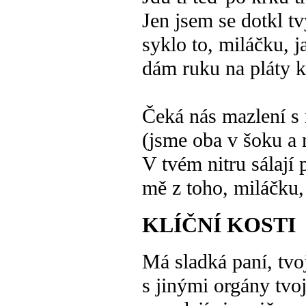
Jen jsem se dotkl t
syklo to, miláčku, 
dám ruku na pláty 
Čeká nás mazlení s
(jsme oba v šoku a 
V tvém nitru sálají
mě z toho, miláčku,
KLÍČNÍ KOSTI
Má sladká paní, tvoj
s jinými orgány tvoj