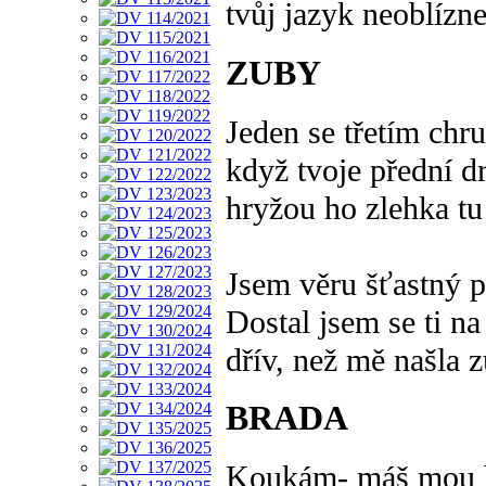
tvůj jazyk neoblízne
ZUBY
Jeden se třetím chr
když tvoje přední d
hryžou ho zlehka tu
Jsem věru šťastný 
Dostal jsem se ti n
dřív, než mě našla z
BRADA
Koukám- máš mou b