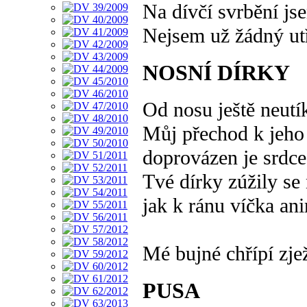
Na dívčí svrbění jse
Nejsem už žádný ut
NOSNÍ DÍRKY
Od nosu ještě neutí
Můj přechod k jeho
doprovázen je srdc
Tvé dírky zúžily se
jak k ránu víčka an
Mé bujné chřípí zje
PUSA