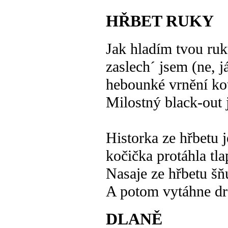
HŘBET RUKY
Jak hladím tvou ruk
zaslech´ jsem (ne, j
hebounké vrnění kot
Milostný black-out j
Historka ze hřbetu j
kočička protáhla tla
Nasaje ze hřbetu šň
A potom vytáhne dr
DLANĚ