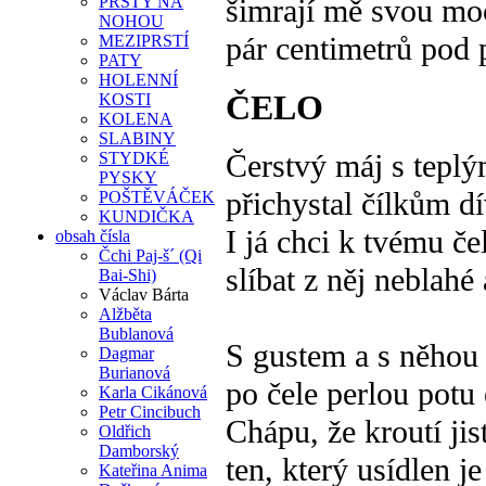
PRSTY NA
šimrají mě svou m
NOHOU
pár centimetrů pod
MEZIPRSTÍ
PATY
HOLENNÍ
ČELO
KOSTI
KOLENA
SLABINY
Čerstvý máj s tepl
STYDKÉ
PYSKY
přichystal čílkům d
POŠTĚVÁČEK
KUNDIČKA
I já chci k tvému če
obsah čísla
Čchi Paj-š´ (Qi
slíbat z něj neblah
Bai-Shi)
Václav Bárta
Alžběta
Bublanová
S gustem a s něhou 
Dagmar
Burianová
po čele perlou pot
Karla Cikánová
Petr Cincibuch
Chápu, že kroutí ji
Oldřich
Damborský
ten, který usídlen j
Kateřina Anima