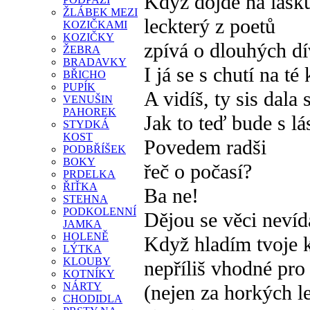
Když dojde na lásku
ŽLÁBEK MEZI
leckterý z poetů
KOZIČKAMI
KOZIČKY
zpívá o dlouhých dí
ŽEBRA
BRADAVKY
I já se s chutí na té
BŘICHO
PUPÍK
A vidíš, ty sis dala
VENUŠIN
PAHOREK
Jak to teď bude s l
STYDKÁ
KOST
Povedem radši
PODBŘÍŠEK
BOKY
řeč o počasí?
PRDELKA
ŘIŤKA
Ba ne!
STEHNA
PODKOLENNÍ
Dějou se věci nevíd
JAMKA
HOLENĚ
Když hladím tvoje k
LÝTKA
KLOUBY
nepříliš vhodné pro
KOTNÍKY
NÁRTY
(nejen za horkých le
CHODIDLA