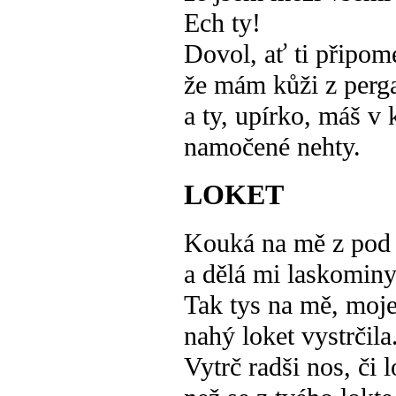
Ech ty!
Dovol, ať ti připom
že mám kůži z per
a ty, upírko, máš v 
namočené nehty.
LOKET
Kouká na mě z pod 
a dělá mi laskominy
Tak tys na mě, moje
nahý loket vystrčila
Vytrč radši nos, či 