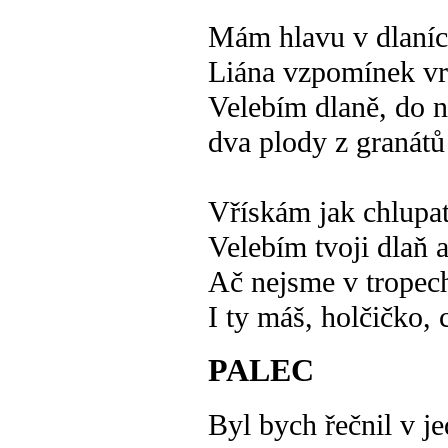
Mám hlavu v dlaních
Liána vzpomínek v
Velebím dlaně, do n
dva plody z granát
Vřískám jak chlupat
Velebím tvoji dlaň 
Ač nejsme v tropech
I ty máš, holčičko, 
PALEC
Byl bych řečnil v j