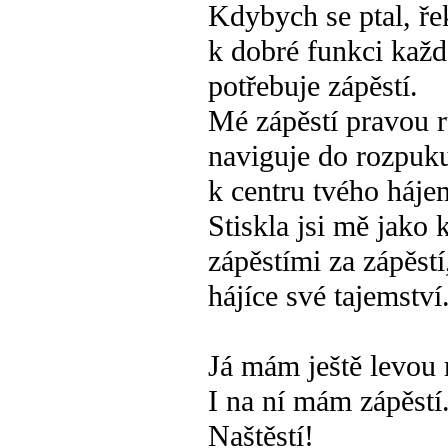
Kdybych se ptal, ře
k dobré funkci každ
potřebuje zápěstí.
Mé zápěstí pravou 
naviguje do rozpuk
k centru tvého háje
Stiskla jsi mě jako k
zápěstími za zápěstí
hájíce své tajemství
Já mám ještě levou 
I na ní mám zápěstí
Naštěstí!