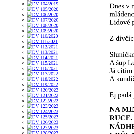
Dnes v n
mládenci
Lidové 
Z dívčíc
Sluníčko
A šup L
Já cítím
A kundi
Ej padá
NA MI
RUCE.
NÁDHE