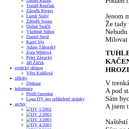
Podám ti
Daniel Razím
Tomáš Repčiak
Zdeněk Rieger
Jenom m
Lumír Slabý
Zdeněk Sosna
Že tady 
Dušan Spáčil
Nebudu 
Vladimír Stibor
Daniel Strož
Milovat 
Karel Sýs
Adam Táborský
TUHLE
Zora Wildová
Peter Závacký
KAČEN
Jiří Žáček
erotický démon
HROZI
Věra Kulišová
přílohy
V trenká
Diskuse
informace
A pod s
Profil časopisu
Sám byc
Loga DV pro spřátelené stránky
archiv
A jsem t
Naštěstí