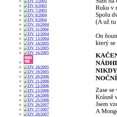
Sám na 
Ruku v r
Spolu dv
(A už tu
On ňoum
který se
KAČEN
NÁDHE
NIKDY
NOČNÍ
Zase se 
Krásně 
Jsem vz
A Mongo