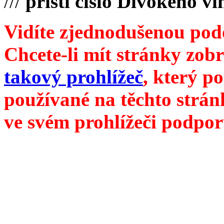
///
příští číslo Divokého ví
Vidíte zjednodušenou pod
Chcete-li mít stránky zobr
takový prohlížeč
, který p
používané na těchto strán
ve svém prohlížeči podpor