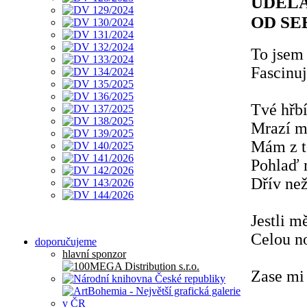
UDĚLA
OD SE
To jsem 
Fascinuj
Tvé hřb
Mrazí mě
Mám z t
Pohlaď 
Dřív než
Jestli m
Celou no
doporučujeme
hlavní sponzor
Zase mi