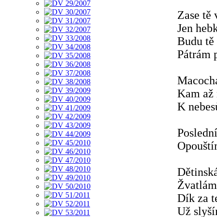
Zase tě
Jen heb
Budu tě
Pátrám 
Macocha
Kam až 
K nebes
Poslední
Opouštím
Dětinsk
Žvatlám 
Dík za 
Už slyš