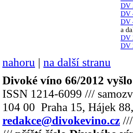
DV 
DV 
DV 
a da
DV 
DV 
nahoru
|
na další stranu
Divoké víno 66/2012 vyšlo
ISSN 1214-6099 /// samozv
104 00 Praha 15, Hájek 88,
redakce@divokevino.cz
//