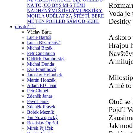
Rozmarn
NA TO, CO BYS MI S TĚMI
NÁDHENÝMI ŠTÍHLÝMI PRSTÍKY
Voda je 
MOHLA UDĚLAT ZA ŠTĚSTÍ, BERE
Desítky
MĚ TEN POHLED SÁM OD SEBE.
obsah čísla
Václav Bárta
A skoro 
Lucie Bartoš
Lucia Bizarretová
Hrajou h
Michal Brzák
Navštěvu
Petr Cincibuch
Oldřich Damborský
A milujo
Michal Dunda
Eva Frantinová
Jaroslav Holoubek
Milostíp
Martin Honzák
A mě to 
Adam El Chaar
Petr Chmel
Zdeněk Janas
Otoč se
Pavol Janík
Zdeněk Jirásek
Pojď! V
Bořek Mezník
Zkusíme 
Jan Nowopacký
Rostislav Opršal
Jak mod
Mirek Pijáček