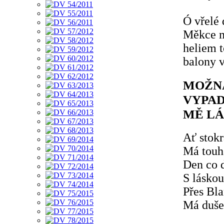
Ó vřelé 
Měkce mě
heliem 
balony 
MOŽNÁ
VYPAD
MĚ L
Ať stokr
Má touha
Den co 
S lásko
Přes Bl
Má duše 