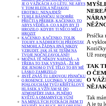
MYŠLE
JE O VÁŽKÁCH A O LÉTU. NE ABYS
V TOM HLEDLA NĚJAKOU
NEREÁ
EROTIKU. NENAJDEŠ!
NÁRAM
TUHLE BÁSNIČKU SI DOBŘE
PŘEČTI A PŘEBER, KAČENKO. TO
NĚŽNO
ABYS VĚDĚLA, CO A KDY BY TI
HROZILO, KDYBY TI NĚCO MĚLO
HROZIT
Prsíčka 
KAČENKO, KAČENKO, TOLIK
A vyklo
TOUHY A NÁDHERÝCH PŘEDSTAV
NEMOHLA ŽÁDNA JINÁ NIKDY
Kozičky
VZBUDIT. JAK JÁ SE TEŠÍM NA
Už roze
TVOJE NOČNÍ ZAVOLÁNÍ!!
MOŽNÁ TĚ NĚKDY NAPADÁ – A
TŘEBA TO TAK VYPADÁ - ŽE MI
TAK T
JDE JENOM O TVÉ TĚLO TO BY MĚ
O ČEM
LÁSKO ZAMRZELO
JISTĚ ZNÁŠ TU LIDOVOU PÍSNIČKU
O VÁŽ
O ROSENCE, LUCINKO. V DUCHU
POSLOUCHÁM TVŮJ KŘIŠTÁLOVÝ
NĚJAK
HLÁSEK A VŽÍVÁM SE DO
ATMOSFÉRY JARA, PLNÉHO
Tak mám
KVĚTŮ A OMAMNÝCH VŮNÍ
NA MINULÝCH FOTKÁCH JSEM TI
A je tu 
NEVIDĚL NA RUCE. BEZ OHLEDU