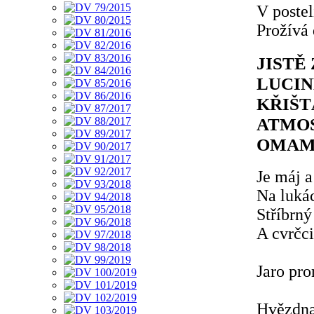
V postel
Prožívá
JISTĚ
LUCIN
KŘIŠT
ATMOS
OMAM
Je máj a
Na luká
Stříbrný
A cvrčci
Jaro pr
Hvězdna