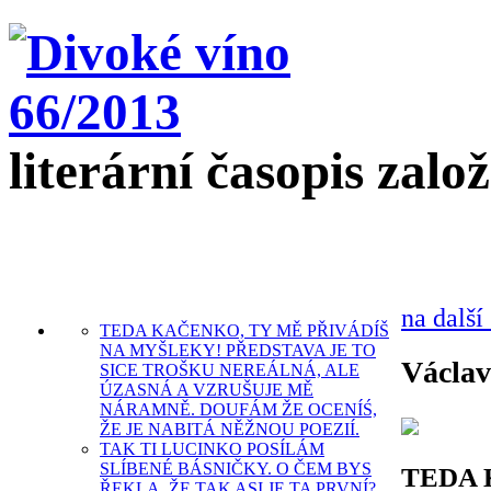
literární časopis zalo
na další
TEDA KAČENKO, TY MĚ PŘIVÁDÍŠ
NA MYŠLEKY! PŘEDSTAVA JE TO
Václav
SICE TROŠKU NEREÁLNÁ, ALE
ÚZASNÁ A VZRUŠUJE MĚ
NÁRAMNĚ. DOUFÁM ŽE OCENÍŚ,
ŽE JE NABITÁ NĚŽNOU POEZIÍ.
TAK TI LUCINKO POSÍLÁM
SLÍBENÉ BÁSNIČKY. O ČEM BYS
TEDA 
ŘEKLA, ŽE TAK ASI JE TA PRVNÍ?