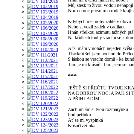
Můj stesk to živou vodou nenapojí
Noc co noc prosním o rodné krajin
Kdybych měl nohy zalité v olovu
Nebo si vozil zadek v cadilacu
Hnán střelkou azimutu tažných pt
Na křídlech touhy vracím se k do
Aťsi mám v nohách nejeden světa 
Tisíckrát šel jsem pochod do Prčic
S láskou se vracím domů - ke kund
Tam je mi krásně! Tam jsem se naro
***
JEŠTĚ SI PŘEČTU TVOJE K
NA DOBROU NOC, A PAK SI 
A PŘIHLADÍM.
Zachumlám si tvou rozmarýnku
Pod peřinku
Ať se mi vyspinká
Kosočtveřinka