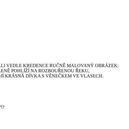
ALI VEDLE KREDENCE RUČNĚ MALOVANÝ OBRÁZEK:
ENĚ POHLÍŽÍ NA ROZBOUŘENOU ŘEKU,
OJÍ KRÁSNÁ DÍVKA S VĚNEČKEM VE VLASECH.
?!?