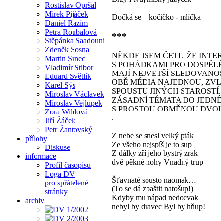
Rostislav Opršal
Mirek Pijáček
Dočká se – kočičko - mlíčka
Daniel Razím
Petra Roubalová
***
Štěpánka Saadouni
Zdeněk Sosna
NĚKDE JSEM ČETL, ŽE INT
Martin Srnec
S POHÁDKAMI PRO DOSPĚLÉ
Vladimír Stibor
MAJÍ NEJVETŠÍ SLEDOVANOS
Eduard Světlík
OBĚ MÉDIA NAJEDNOU, ZVLÁ
Karel Sýs
SPOUSTU JINÝCH STAROSTÍ
Miroslav Václavek
ZÁSADNÍ TÉMATA DO JEDN
Miroslav Vejlupek
S PROSTOU OBMĚNOU DVO
Zora Wildová
.
Jiří Žáček
Petr Žantovský
Z nebe se snesl velký pták
přílohy
Ze všeho nejspíš je to sup
Diskuse
Z dálky zří jeho bystrý zrak
informace
dvě pěkné nohy Vnadný trup
Profil časopisu
Loga DV
Šťavnaté sousto naomak…
pro spřátelené
(To se dá zbaštit natošup!)
stránky
Kdyby mu nápad nedocvak
archiv
nebyl by dravec Byl by hňup!