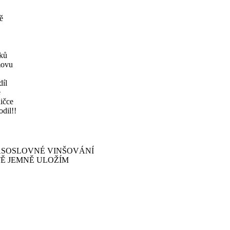
ě
áků
movu
díl
e
ičce
dil!!
RASOSLOVNÉ VINŠOVÁNÍ
TĚ JEMNĚ ULOŽÍM