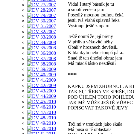
Vida! I starý básník je tu
a smolí verše o jaru
Posedlý mocnou touhou čeká
jestli tvá vlahá splavná řeka
Vystoupí ještě z oparu
Ještě doufá že její břehy
V přílivu věkovité něhy
Obalí v hroznech devětsil...
K blankytu nebe stoupá pára...
Snad tě ten dnešní obraz jara
Má mladá lásko nezděsil?
***
KAPKU JSEM ZHUBNUL, A K
TAK SI, TŘEBA VE SPRŠE, 
POD ÚHLEM TOHO POHLEDU
JAK MĚ MŮŽE JEŠTĚ VŮBE
POPISOVAT TAKOVÉ JEVY.
Trčí mi v trenkách jako skála
Má pusa si tě oblaskala