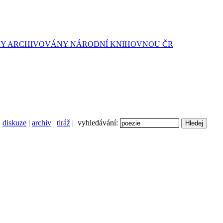
diskuze
|
archiv
|
tiráž
| vyhledávání: