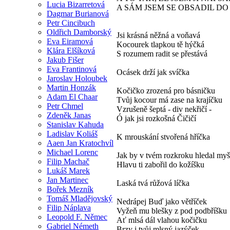
Lucia Bizarretová
A SÁM JSEM SE OBSADIL D
Dagmar Burianová
Petr Cincibuch
Oldřich Damborský
Jsi krásná něžná a voňavá
Eva Eiramová
Kocourek tlapkou tě hýčká
Klára Elšíková
S rozumem radit se přestává
Jakub Fišer
Eva Frantinová
Ocásek drží jak svíčka
Jaroslav Holoubek
Martin Honzák
Kočičko zrozená pro básničku
Adam El Chaar
Tvůj kocour má zase na krajíčku
Petr Chmel
Vzrušeně šeptá - div nekřičí -
Zdeněk Janas
Ó jak jsi rozkošná Čičičí
Stanislav Kahuda
Ladislav Koliáš
K mrouskání stvořená hříčka
Aaen Jan Kratochvíl
Michael Lorenc
Jak by v tvém rozkroku hledal my
Filip Machač
Hlavu ti zabořil do kožíšku
Lukáš Marek
Jan Martinec
Laská tvá růžová líčka
Bořek Mezník
Tomáš Mladějovský
Nedrápej Buď jako větříček
Filip Náplava
Vyžeň mu blešky z pod podbříšku
Leopold F. Němec
Ať mlsá dál vlahou kočičku
Gabriel Németh
Brzy i tvůj mlsný jazýček