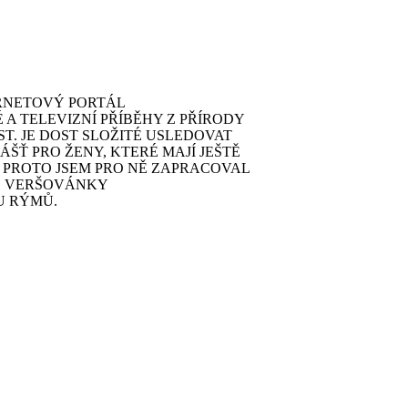
ERNETOVÝ PORTÁL
 A TELEVIZNÍ PŘÍBĚHY Z PŘÍRODY
T. JE DOST SLOŽITÉ USLEDOVAT
ŠŤ PRO ŽENY, KTERÉ MAJÍ JEŠTĚ
. PROTO JSEM PRO NĚ ZAPRACOVAL
É VERŠOVÁNKY
U RÝMŮ.