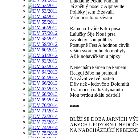
Důkladně Pěkně Pomalu
Já zběhlý posel z Alphaville
Polibky jsem tě zavalil
Všimni si toho závalu
Ramena Tváře Krk i pusa
Lalůčky Šíje Nos i prsa
zavaleny jsou polibky
Postupně Fest A hodnou chvíli
vrším svou touhu do mohyly
Až k nohavičkám u pipky
Nenechám kámen na kameni
Reaguj žábo na prameni
Na zával ve tvé posteli
Dřív než - ledovče z Dolomitů
Tvá mocná nálož dynamitu
Mou tvrdou skálu odstřelí
***
BLÍŽÍ SE DOBA JARNÍCH VÝL
ABYCH UPOZORNIL NEDOČ
NA NADCHÁZEJÍCÍ NEBEZPE