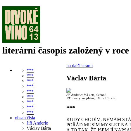
literární časopis založený v roce
na další stranu
***
***
Václav Bárta
***
***
***
Jiří Anderle: Má úcta, slečno!
***
1999 akryl na plátně, 180 x 135 cm
***
***
***
***
obsah čísla
KUDY CHODÍM, NEMÁM STÁ
Jiří Anderle
POŘÁD MUSÍM MYSLET NA 
Václav Bárta
A TO TAK, ŽE JSEM JÍ NAPS