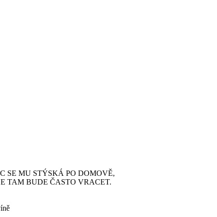
VÍC SE MU STÝSKÁ PO DOMOVĚ,
 SE TAM BUDE ČASTO VRACET.
íně