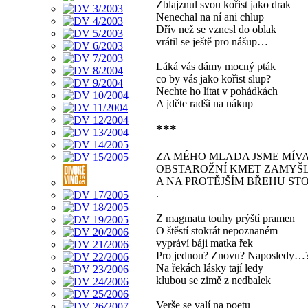
Zblajznul svou kořist jako drak
Nenechal na ní ani chlup
Dřív než se vznesl do oblak
vrátil se ještě pro nášup…
Láká vás dámy mocný pták
co by vás jako kořist slup?
Nechte ho lítat v pohádkách
A jděte radši na nákup
***
ZA MÉHO MLADA JSME MÍV
OBSTAROŽNÍ KMET ZAMYŠL
A NA PROTĚJŠÍM BŘEHU ST
.
Z magmatu touhy prýští pramen
O štěstí stokrát nepoznaném
vypráví báji matka řek
Pro jednou? Znovu? Naposledy…
Na řekách lásky tají ledy
klubou se zimě z nedbalek
Verše se valí na poetu