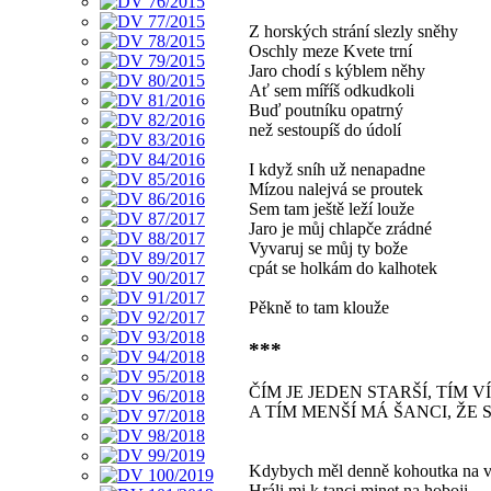
Z horských strání slezly sněhy
Oschly meze Kvete trní
Jaro chodí s kýblem něhy
Ať sem míříš odkudkoli
Buď poutníku opatrný
než sestoupíš do údolí
I když sníh už nenapadne
Mízou nalejvá se proutek
Sem tam ještě leží louže
Jaro je můj chlapče zrádné
Vyvaruj se můj ty bože
cpát se holkám do kalhotek
Pěkně to tam klouže
***
ČÍM JE JEDEN STARŠÍ, TÍM 
A TÍM MENŠÍ MÁ ŠANCI, ŽE
Kdybych měl denně kohoutka na v
Hráli mi k tanci minet na hoboji