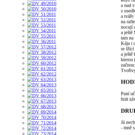
a nad 
z usedl
a tváře
na raft
nocují 
a ještě
tam na 
Kája i d
se lžící
a ještě
kterou 
začnou 
Tvořivý
HOD
Paní uč
hrát zá
DRU
Já nech
- mně s