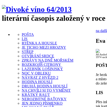
literární časopis založený v roce
na dalš
POŠTA
LIS
Eva 
RTĚNKA A HOUSLE
JE TICHO MEZI HROZNY
STŘEP
Jiří Ander
OTVÍRÁNÍ SRDCE
1974 such
ZPRÁVY NA DNĚ MOŘSKÉM
ROZKROJÍŠ CITRONY
POŠ
LAZEBNÍK LOŠINJSKÝ
NOC V OBLEKU
Je hezk
NÁVRAT Z HVĚZD 2
a místo
HODINA HOUSLÍ
do zelen
DRUHÁ HODINA HOUSLÍ
NA CHVÍLI SI TO VYMĚNIT
LIS
KRÁTKÝ RAUT
NEROZBITNÉ BAŤOVKY
Přes in
JEN JEDNO PÍSMENKO
jak kar