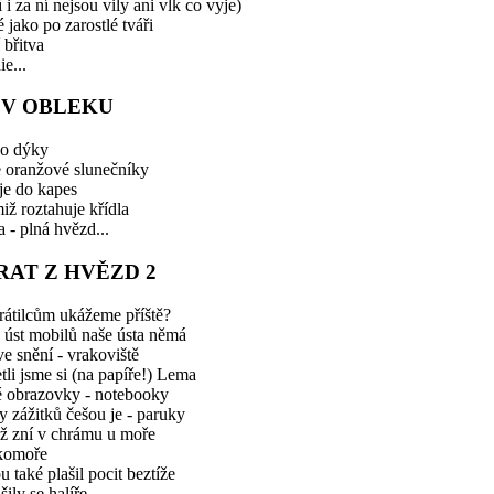
í i za ní nejsou vily ani vlk co vyje)
é jako po zarostlé tváři
 břitva
ie...
 V OBLEKU
ko dýky
e oranžové slunečníky
 je do kapes
iž roztahuje křídla
 - plná hvězd...
RAT Z HVĚZD 2
rátilcům ukážeme příště?
 úst mobilů naše ústa němá
ve snění - vrakoviště
tli jsme si (na papíře!) Lema
é obrazovky - notebooky
ty zážitků češou je - paruky
ež zní v chrámu u moře
komoře
ou také plašil pocit beztíže
šily se halíře