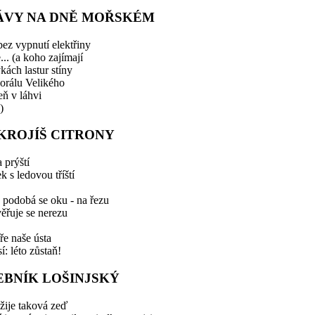
ÁVY NA DNĚ MOŘSKÉM
bez vypnutí elektřiny
e... (a koho zajímají
kách lastur stíny
orálu Velikého
eň v láhvi
)
KROJÍŠ CITRONY
 prýští
k s ledovou tříští
n podobá se oku - na řezu
ěřuje se nerezu
ře naše ústa
í: léto zůstaň!
EBNÍK LOŠINJSKÝ
 žije taková zeď