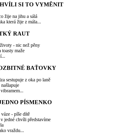
HVÍLI SI TO VYMĚNIT
o žije na jihu a sálá
ka která žije z mála...
TKÝ RAUT
životy - nic než pěny
a toasty maže
...
OZBITNÉ BAŤOVKY
za sestupuje z oka po laně
i našlapuje
 vibramem...
 JEDNO PÍSMENKO
 váze - píše dítě
 v jedné chvíli představíme
ěla
jako vraždu...