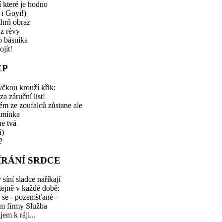
ší které je hodno
 i Goyi!)
zhrň obraz
z révy
ko básníka
ojít!
EP
čkou krouží křik:
za záruční list!
ém ze zoufalců zůstane ale
zmínka
e tvá
í)
?
ÍRÁNÍ SRDCE
 síní sladce naříkají
tejně v každé době:
 se - pozemšťané -
em firmy Služba
jem k ráji...