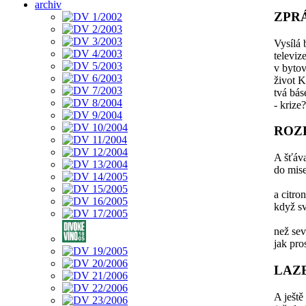
archiv
ZPR
Vysílá 
televiz
v bytov
život K
tvá bás
- krize?
ROZ
A šťáva
do mise
a citro
když sv
než sev
jak pros
LAZ
A ještě