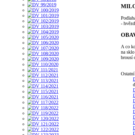
MIL
Podlaha
- hvězd
OBA
A co k
na sklo
brousí
Ostatn
d