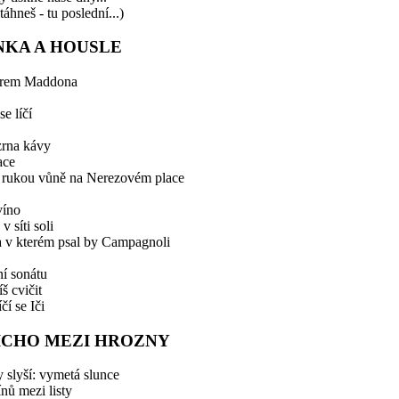
táhneš - tu poslední...)
NKA A HOUSLE
arem Maddona
se líčí
zrna kávy
ace
á rukou vůně na Nerezovém place
víno
v síti soli
a v kterém psal by Campagnoli
í sonátu
íš cvičit
čí se Iči
TICHO MEZI HROZNY
 slyší: vymetá slunce
ínů mezi listy