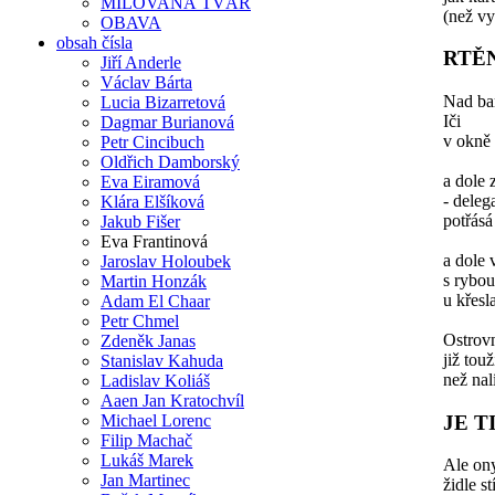
MILOVANÁ TVÁŘ
(než vy
OBAVA
obsah čísla
RTĚ
Jiří Anderle
Václav Bárta
Nad b
Lucia Bizarretová
Iči
Dagmar Burianová
v okně 
Petr Cincibuch
Oldřich Damborský
a dole 
Eva Eiramová
- deleg
Klára Elšíková
potřás
Jakub Fišer
Eva Frantinová
a dole 
Jaroslav Holoubek
s rybou 
Martin Honzák
u křesl
Adam El Chaar
Petr Chmel
Ostrovn
Zdeněk Janas
již touž
Stanislav Kahuda
než nalí
Ladislav Koliáš
Aaen Jan Kratochvíl
JE 
Michael Lorenc
Filip Machač
Lukáš Marek
Ale ony
Jan Martinec
židle st