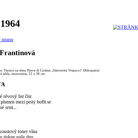
 1964
í stranu
Frantinová
le: Variace na téma Pierra di Cosima „Simonetta Vespucci“ (Kleopatra)
á jehla, mezzotinta, 51 x 36 cm
TA
é révový list číst
 písmen mezi prsty bořit se
é srsti...
koustový toner vína
ty tiskne naše dny...