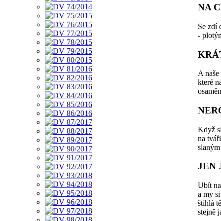
NA C
Se zdí c
- plotýn
KRÁ
A naše 
které n
osamění
NER
Když sl
na tvář
slaným
JEN
Ubít na
a my si
štíhlá t
stejně 