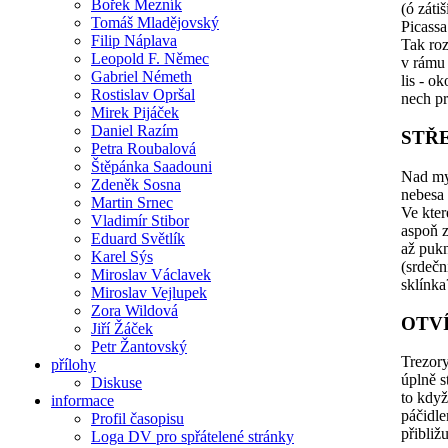
Bořek Mezník
(ó záti
Tomáš Mladějovský
Picassa
Filip Náplava
Tak ro
Leopold F. Němec
v rámu 
Gabriel Németh
lis - o
Rostislav Opršal
nech pr
Mirek Pijáček
Daniel Razím
STŘ
Petra Roubalová
Štěpánka Saadouni
Nad my
Zdeněk Sosna
nebesa 
Martin Srnec
Ve kter
Vladimír Stibor
aspoň 
Eduard Světlík
až pukn
Karel Sýs
(srdečn
Miroslav Václavek
sklínka
Miroslav Vejlupek
Zora Wildová
OTV
Jiří Žáček
Petr Žantovský
Trezory
přílohy
úplně s
Diskuse
to když
informace
páčidl
Profil časopisu
přibližu
Loga DV pro spřátelené stránky