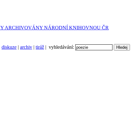
diskuze
|
archiv
|
tiráž
| vyhledávání: