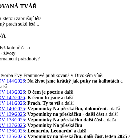
OVANÁ TVÁŘ
 kterou zabrušují léta
ný prach suků létá...
VA
dyž kotouč času
 - životy
 ornament prázdnoty?
í tvorba Evy Frantinové publikovaná v Divokém víně:
DV 144/2026
:
Na život jsme krátký jak puky na kalhotách
a
alší
DV 143/2026
:
O čem je poezie
a další
DV 142/2026
:
K čemu tu jsme
a další
DV 141/2026
:
Prach, Ty to víš
a další
DV 140/2025
:
Vzpomínky Na přeskáčku, dokončení
a další
DV 139/2025
:
Vzpomínky na přeskáčku - další část
a další
DV 138/2025
:
Vzpomínky Na přeskáčku další část
a další
DV 137/2025
:
Vzpomínky Na přeskáčku
DV 136/2025
:
Leonardo, Leonardo!
a další
DV 135/2025
:
Vzpomínky na přeskáčku, další část, leden 2025
a