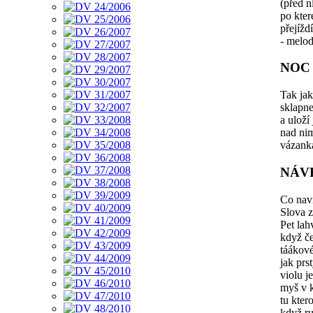
(před n
po kter
přejíždí
- melod
NOC
Tak ja
sklapn
a uloží
nad nim
vázanka
NÁV
Co nav
Slova z
Pet lah
když če
táákov
jak prs
violu j
myš v 
tu kter
když ru