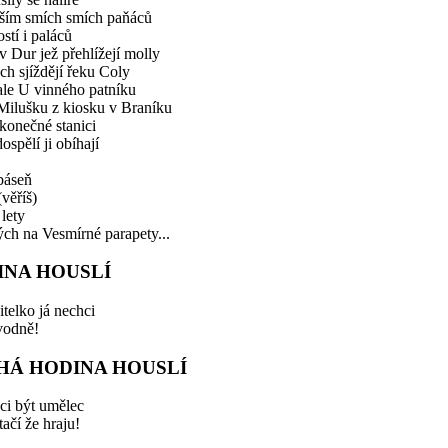
vším smích smích paňáců
ostí i paláců
 v Dur jež přehlížejí molly
ech sjíždějí řeku Coly
ale U vinného patníku
 Milušku z kiosku v Braníku
konečné stanici
ospělí ji obíhají
 báseň
(věříš)
lety
ch na Vesmírné parapety...
INA HOUSLÍ
itelko já nechci
vodně!
HÁ HODINA HOUSLÍ
ci být umělec
tačí že hraju!