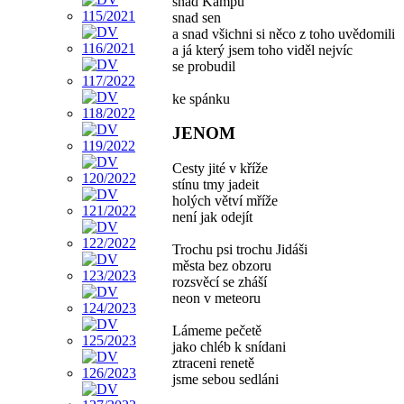
snad Kampu
snad sen
a snad všichni si něco z toho uvědomili
a já který jsem toho viděl nejvíc
se probudil
ke spánku
JENOM
Cesty jité v kříže
stínu tmy jadeit
holých větví mříže
není jak odejít
Trochu psi trochu Jidáši
města bez obzoru
rozsvěcí se zháší
neon v meteoru
Lámeme pečetě
jako chléb k snídani
ztraceni renetě
jsme sebou sedláni