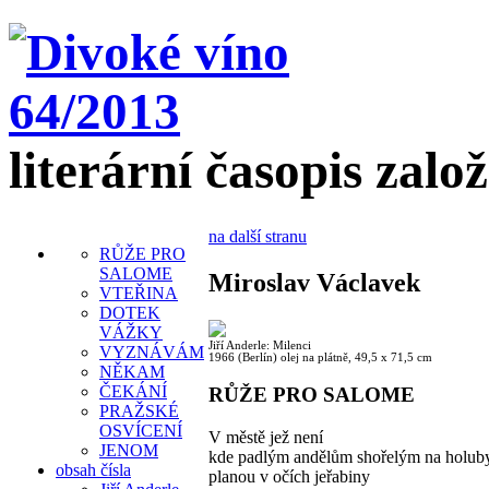
literární časopis zalo
na další stranu
RŮŽE PRO
SALOME
Miroslav Václavek
VTEŘINA
DOTEK
VÁŽKY
Jiří Anderle: Milenci
VYZNÁVÁM
1966 (Berlín) olej na plátně, 49,5 x 71,5 cm
NĚKAM
ČEKÁNÍ
RŮŽE PRO SALOME
PRAŽSKÉ
OSVÍCENÍ
V městě jež není
JENOM
kde padlým andělům shořelým na holub
obsah čísla
planou v očích jeřabiny