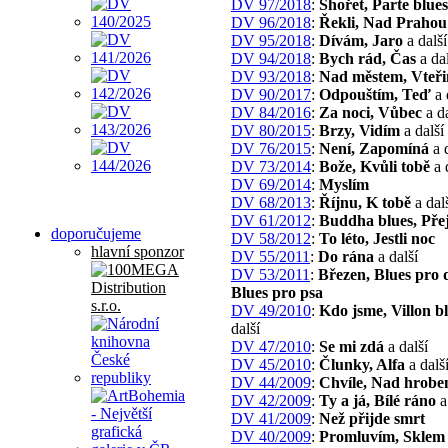
DV 97/2018
:
Shořet, Parte blues
DV 96/2018
:
Řekli, Nad Prahou
DV 95/2018
:
Dívám, Jaro
a další
DV 94/2018
:
Bych rád, Čas
a dal
DV 93/2018
:
Nad městem, Vteři
DV 90/2017
:
Odpouštím, Teď
a 
DV 84/2016
:
Za noci, Vůbec
a da
DV 80/2015
:
Brzy, Vidím
a další
DV 76/2015
:
Není, Zapomíná
a d
DV 73/2014
:
Bože, Kvůli tobě
a 
DV 69/2014
:
Myslím
DV 68/2013
:
Říjnu, K tobě
a dal
DV 61/2012
:
Buddha blues, Pře
doporučujeme
DV 58/2012
:
To léto, Jestli noc
hlavní sponzor
DV 55/2011
:
Do rána
a další
DV 53/2011
:
Březen, Blues pro 
Blues pro psa
DV 49/2010
:
Kdo jsme, Villon b
další
DV 47/2010
:
Se mi zdá
a další
DV 45/2010
:
Člunky, Alfa
a dalš
DV 44/2009
:
Chvíle, Nad hrob
DV 42/2009
:
Ty a já, Bílé ráno
a
DV 41/2009
:
Než přijde smrt
DV 40/2009
:
Promluvím, Sklem