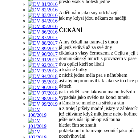
přesto však v bolesti jedné
A děti nám jako sny odcházejí
jak my kdysi jdou někam za nadějí
ČEKÁNÍ
A my čekali na tramvaj s tmou
já jenž vidívá až za své dny
cikánka s vlasy černozemi z Cejlu a její t
dominikánský mnich s provazem v pase
dva opilci kteří se líbali
a krásné holky
z nichž jedna měla psa s náhubkem
asi aby nepromluvil tak jako se to chce 
dětech
pak uviděl jsem takovou malou hvězdu
vypadala jako světlo na konci tunelu
a lámalo se mnohé na střídu a stín
a z trolejí pršely modré jiskry v záblescí
jež cítíváme když milujeme nebo hořím
ještě než nás úplně opustí touha
hledat čím se zranit
pokleknout u tramvaje zvonící jako při
pozdvihování