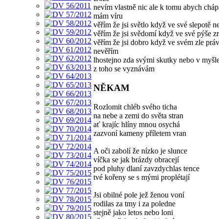
nevím vlastně nic ale k tomu abych cháp
mám víru
věřím že jsi světlo když ve své slepotě 
věřím že jsi svědomí když ve své pýše zr
věřím že jsi dobro když ve svém zle prá
nevěřím
lhostejno zda svými skutky nebo v myšl
z toho se vyznávám
NĚKAM
Rozlomit chléb svého ticha
na nebe a zemi do světa stran
ať krajíc hlíny mnou osychá
zazvoní kameny příletem vran
A oči zabolí že nízko je slunce
víčka se jak brázdy obracejí
pod pluhy dlaní zavzdychlas tence
tvé kořeny se s mými proplétají
Jsi obilné pole jež ženou voní
rodilas za tmy i za poledne
stejně jako letos nebo loni