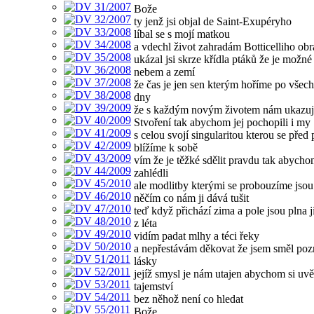
Bože
ty jenž jsi objal de Saint-Exupéryho
líbal se s mojí matkou
a vdechl život zahradám Botticelliho ob
ukázal jsi skrze křídla ptáků že je možné
nebem a zemí
že čas je jen sen kterým hoříme po všec
dny
že s každým novým životem nám ukazuj
Stvoření tak abychom jej pochopili i my
s celou svojí singularitou kterou se před
blížíme k sobě
vím že je těžké sdělit pravdu tak abycho
zahlédli
ale modlitby kterými se probouzíme jsou
něčím co nám ji dává tušit
teď když přichází zima a pole jsou plna j
z léta
vidím padat mlhy a téci řeky
a nepřestávám děkovat že jsem směl pozn
lásky
jejíž smysl je nám utajen abychom si uv
tajemství
bez něhož není co hledat
Bože