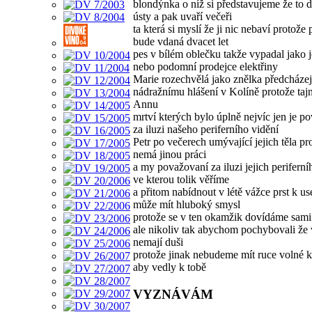
blondýnka o níž si představujeme že to d
ústy a pak uvaří večeři
ta která si myslí že ji nic nebaví protože p
bude vdaná dvacet let
pes v bílém oblečku takže vypadal jako j
nebo podomní prodejce elektřiny
Marie rozechvělá jako znělka předcházej
nádražnímu hlášení v Kolíně protože taj
Annu
mrtví kterých bylo úplně nejvíc jen je 
za iluzi našeho periferního vidění
Petr po večerech umývající jejich těla pr
nemá jinou práci
a my považovaní za iluzi jejich periferní
ve kterou tolik věříme
a přitom nabídnout v létě vážce prst k us
může mít hluboký smysl
protože se v ten okamžik dovídáme sami
ale nikoliv tak abychom pochybovali že
nemají duši
protože jinak nebudeme mít ruce volné 
aby vedly k tobě
VYZNÁVÁM