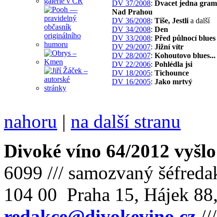
DV 37/2008
:
Dvacet jedna gramů
Nad Prahou
DV 36/2008
:
Tiše, Jestli
a další
DV 34/2008
:
Den
DV 33/2008
:
Před půlnocí blues
DV 29/2007
:
Jižní vítr
DV 28/2007
:
Kohoutovo blues...
DV 22/2006
:
Pohlédla jsi
DV 18/2005
:
Tichounce
DV 16/2005
:
Jako mrtvý
nahoru
|
na další stranu
Divoké víno 64/2012 vyšlo
6099 /// samozvaný šéfreda
104 00 Praha 15, Hájek 88,
redakce@divokevino.cz
//