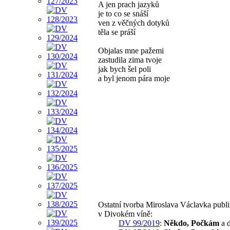
A jen prach jazyků
je to co se snáší
ven z věčných dotyků
těla se práší
Objalas mne pažemi
zastudila zima tvoje
jak bych šel poli
a byl jenom pára moje
Ostatní tvorba Miroslava Václavka publ
v Divokém víně:
DV 99/2019
:
Někdo, Počkám
a d