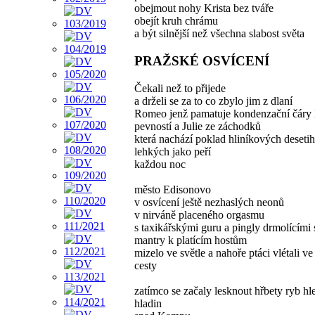
obejmout nohy Krista bez tváře
obejít kruh chrámu
a být silnější než všechna slabost světa
PRAŽSKÉ OSVÍCENÍ
Čekali než to přijede
a drželi se za to co zbylo jim z dlaní
Romeo jenž pamatuje kondenzační čáry l
pevností a Julie ze záchodků
která nachází poklad hliníkových desetih
lehkých jako peří
každou noc
město Edisonovo
v osvícení ještě nezhaslých neonů
v nirváně placeného orgasmu
s taxikářskými guru a pingly drmolícími 
mantry k platícím hostům
mizelo ve světle a nahoře ptáci vlétali v
cesty
zatímco se začaly lesknout hřbety ryb hle
hladin