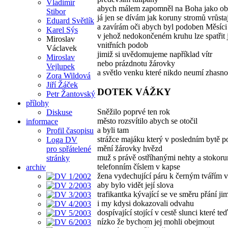
Vladimír
abych málem zapomněl na Boha jako ob
Stibor
já jen se dívám jak koruny stromů vrůsta
Eduard Světlík
a zavírám oči abych byl podoben Měsíci
Karel Sýs
v jehož nedokončeném kruhu lze spatřit 
Miroslav
vnitřních podob
Václavek
jimiž si uvědomujeme například vítr
Miroslav
nebo prázdnotu žárovky
Vejlupek
a světlo venku které nikdo neumí zhasno
Zora Wildová
Jiří Žáček
DOTEK VÁŽKY
Petr Žantovský
přílohy
Sněžilo poprvé ten rok
Diskuse
město rozsvítilo abych se otočil
informace
a byli tam
Profil časopisu
strážce majáku který v posledním bytě 
Loga DV
mění žárovky hvězd
pro spřátelené
muž s právě ostříhanými nehty a stokoru
stránky
telefonním číslem v kapse
archiv
žena vydechující páru k černým tvářím 
aby bylo vidět její slova
trafikantka kývající se ve směru přání jim
i my kdysi dokazovali odvahu
dospívající stojící v cestě slunci které te
nízko že bychom jej mohli obejmout