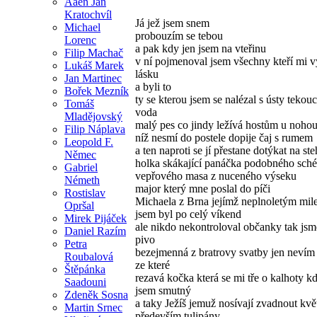
Aaen Jan
Kratochvíl
Já jež jsem snem
Michael
probouzím se tebou
Lorenc
a pak kdy jen jsem na vteřinu
Filip Machač
v ní pojmenoval jsem všechny kteří mi v
Lukáš Marek
lásku
Jan Martinec
a byli to
Bořek Mezník
ty se kterou jsem se nalézal s ústy tekou
Tomáš
voda
Mladějovský
malý pes co jindy ležívá hostům u nohou
Filip Náplava
níž nesmí do postele dopije čaj s rumem
Leopold F.
a ten naproti se jí přestane dotýkat na st
Němec
holka skákající panáčka podobného sch
Gabriel
vepřového masa z nuceného výseku
Németh
major který mne poslal do píči
Rostislav
Michaela z Brna jejímž neplnoletým mi
Opršal
jsem byl po celý víkend
Mirek Pijáček
ale nikdo nekontroloval občanky tak jsme
Daniel Razím
pivo
Petra
bezejmenná z bratrovy svatby jen nevím 
Roubalová
ze které
Štěpánka
rezavá kočka která se mi tře o kalhoty k
Saadouni
jsem smutný
Zdeněk Sosna
a taky Ježíš jemuž nosívají zvadnout květ
Martin Srnec
především tulipány