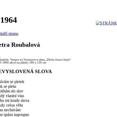
 1964
další stranu
etra Roubalová
>
 Anderle: Variace na Vermeerovo téma „Dívka čtoucí dopis“
9–2000 akryl na plátně, 180 x 150 cm
EVYSLOVENÁ SLOVA
ávám se pletek
ak se pletu
plétám do slov
dý vlastní vlas
ho mi krade slova
kdy celou větu
mu nechávám
ou spásu napospas