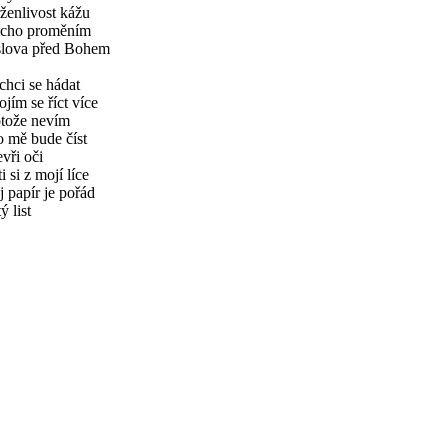
ženlivost kážu
ticho proměním
 slova před Bohem
hci se hádat
ojím se říct více
otože nevím
o mě bude číst
vři oči
ti si z mojí líce
 papír je pořád
tý list