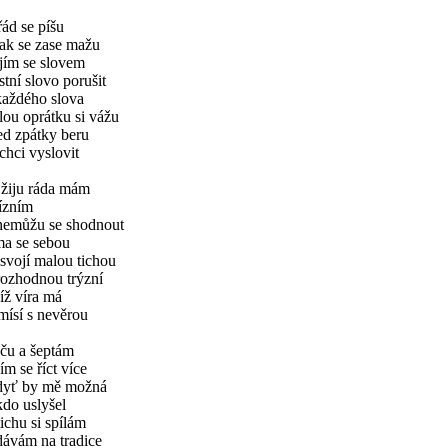
ád se píšu
ak se zase mažu
jím se slovem
stní slovo porušit
každého slova
ou oprátku si vážu
ed zpátky beru
chci vyslovit
 žiju ráda mám
ízním
nemůžu se shodnout
ma se sebou
svojí malou tichou
rozhodnou trýzní
íž víra má
mísí s nevěrou
áču a šeptám
ím se říct více
dyť by mě možná
do uslyšel
ichu si spílám
dávám na tradice