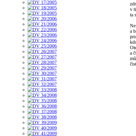
zdr
v 
ta
Nec
a b
pr
kd
Ote
a č
můj
čis