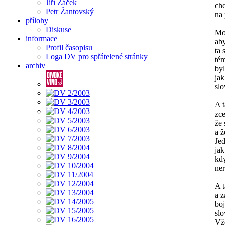
Jiří Žáček
chc
Petr Žantovský
na 
přílohy
Diskuse
Moc
informace
ab
Profil časopisu
ta 
Loga DV pro spřátelené stránky
té
archiv
byl
jak
slo
A t
zc
že 
a ž
Je
jak
kdy
ner
A t
a 
boj
sl
Vž