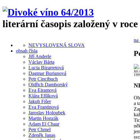
literární časopis založený v roce
na 
NEVYSLOVENÁ SLOVA
obsah čísla
P
Jiří Anderle
Václav Bárta
Lucia Bizarretová
Jiří
Dagmar Burianová
199
Petr Cincibuch
Oldřich Damborský
N
Eva Eiramová
Klára Elšíková
Ob
Jakub Fišer
a t
Eva Frantinová
Za
Jaroslav Holoubek
kaž
Martin Honzák
Tic
Adam El Chaar
ně
Petr Chmel
je
Zdeněk Janas
sv