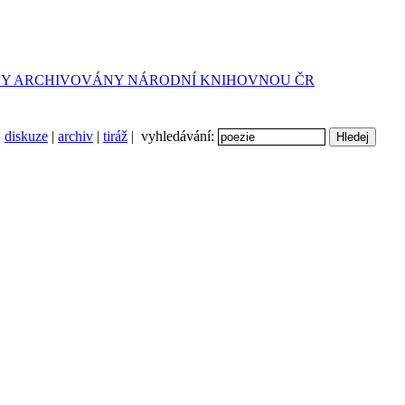
diskuze
|
archiv
|
tiráž
| vyhledávání: