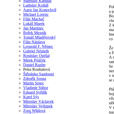
Stanislav Kahuda
Ladislav Koliáš
Poř
Aaen Jan Kratochvíl
a p
Michael Lorenc
Bo
Filip Machač
vla
Lukáš Marek
Z 
Jan Martinec
mal
Bořek Mezník
hn
Tomáš Mladějovský
co 
Filip Náplava
Leopold F. Němec
Že
Gabriel Németh
a ž
Rostislav Opršal
A 
Mirek Pijáček
sa
Daniel Razím
Se 
Petra Roubalová
ne
Štěpánka Saadouni
v n
Zdeněk Sosna
se 
Martin Srnec
Vladimír Stibor
Pl
Eduard Světlík
boj
Karel Sýs
vž
Miroslav Václavek
něk
Miroslav Vejlupek
V t
Zora Wildová
na