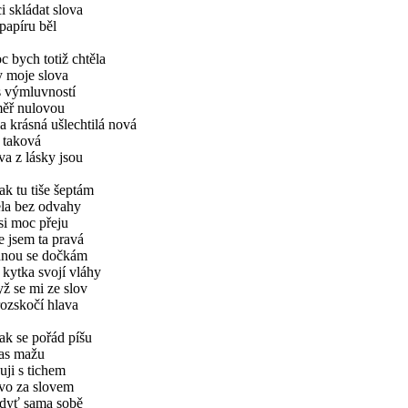
i skládat slova
papíru běl
 bych totiž chtěla
y moje slova
s výmluvností
měř nulovou
a krásná ušlechtilá nová
 taková
va z lásky jsou
ak tu tiše šeptám
ela bez odvahy
si moc přeju
e jsem ta pravá
dnou se dočkám
 kytka svojí vláhy
ž se mi ze slov
ozskočí hlava
ak se pořád píšu
zas mažu
uji s tichem
ovo za slovem
dyť sama sobě