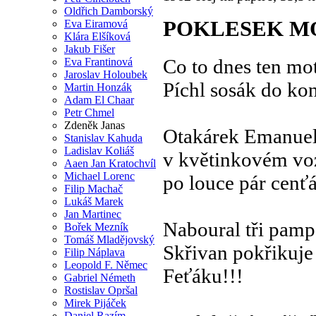
Oldřich Damborský
POKLESEK M
Eva Eiramová
Klára Elšíková
Jakub Fišer
Co to dnes ten mot
Eva Frantinová
Jaroslav Holoubek
Píchl sosák do ko
Martin Honzák
Adam El Chaar
Petr Chmel
Zdeněk Janas
Otakárek Emanue
Stanislav Kahuda
Ladislav Koliáš
v květinkovém voz
Aaen Jan Kratochvíl
Michael Lorenc
po louce pár cenť
Filip Machač
Lukáš Marek
Jan Martinec
Naboural tři pamp
Bořek Mezník
Tomáš Mladějovský
Skřivan pokřikuje
Filip Náplava
Leopold F. Němec
Feťáku!!!
Gabriel Németh
Rostislav Opršal
Mirek Pijáček
Daniel Razím