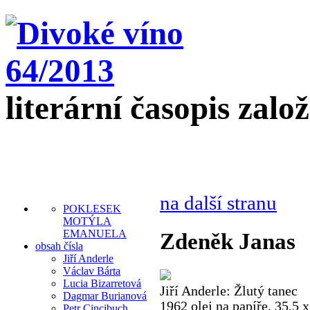
literární časopis zalo
na další stranu
POKLESEK
MOTÝLA
EMANUELA
Zdeněk Janas
obsah čísla
Jiří Anderle
Václav Bárta
Lucia Bizarretová
Jiří Anderle: Žlutý tanec
Dagmar Burianová
1962 olej na papíře, 35,5 
Petr Cincibuch