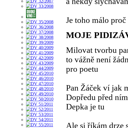
a někdy slýchávám
Je toho málo proč s
MOJE PIDIZÁ
Milovat tvorbu p
to vážně není žád
pro poetu
Pan Žáček ví jak 
Dopředu před ním
Depka je tu
Ale si říkám drze 