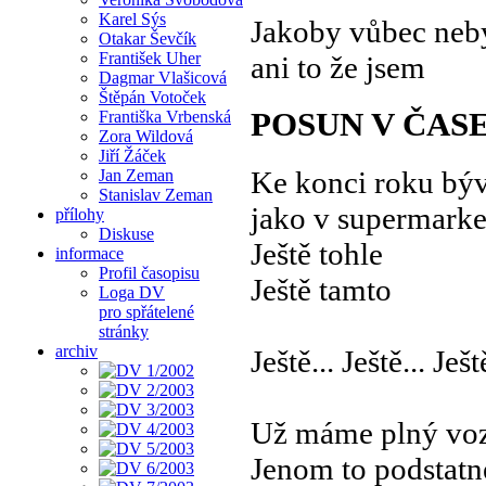
Karel Sýs
Jakoby vůbec neb
Otakar Ševčík
František Uher
ani to že jsem
Dagmar Vlašicová
Štěpán Votoček
POSUN V ČAS
Františka Vrbenská
Zora Wildová
Jiří Žáček
Ke konci roku býv
Jan Zeman
Stanislav Zeman
jako v supermarke
přílohy
Diskuse
Ještě tohle
informace
Profil časopisu
Ještě tamto
Loga DV
pro spřátelené
stránky
archiv
Ještě... Ještě... Ještě
Už máme plný voz
Jenom to podstatn