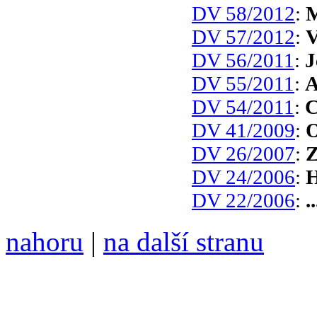
DV 58/2012
:
M
DV 57/2012
:
V
DV 56/2011
:
J
DV 55/2011
:
A
DV 54/2011
:
C
DV 41/2009
:
O
DV 26/2007
:
Z
DV 24/2006
:
H
DV 22/2006
:
.
nahoru
|
na další stranu
Divoké víno 115/2021 vyšl
6099 /// samozvaný šéfreda