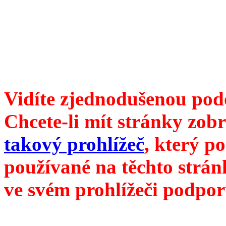
104 00 Praha 10, Hájek 88,
redakce@divokevino.cz
//
///
příští číslo Divokého v
Vidíte zjednodušenou pod
Chcete-li mít stránky zobr
takový prohlížeč
, který p
používané na těchto strán
ve svém prohlížeči podpor