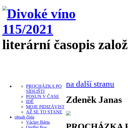
literární časopis zalo
na další stranu
PROCHÁZKA PO
SÍDLIŠTI
POSUN V ČASE
Zdeněk Janas
IDĚ
MOJE PIDIZÁVIST
AŽ SE TO STANE
obsah čísla
Václav Bárta
PROCHÁZKA P
Ondřej Bos