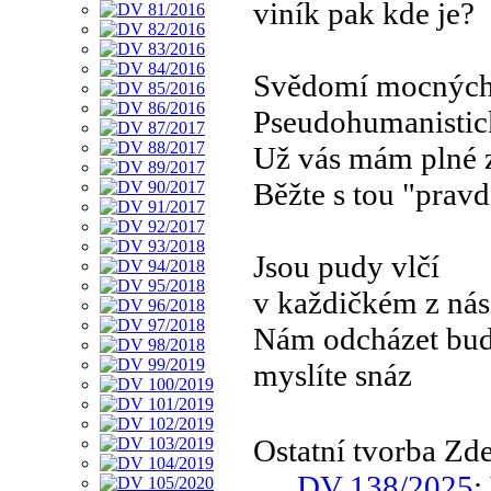
viník pak kde je?
Svědomí mocných
Pseudohumanistick
Už vás mám plné 
Běžte s tou "prav
Jsou pudy vlčí
v každičkém z nás
Nám odcházet bud
myslíte snáz
Ostatní tvorba Zd
DV 138/2025
: