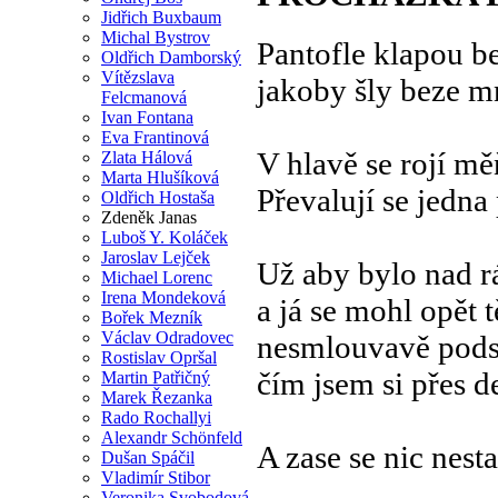
Jidřich Buxbaum
Michal Bystrov
Pantofle klapou b
Oldřich Damborský
Vítězslava
jakoby šly beze m
Felcmanová
Ivan Fontana
Eva Frantinová
V hlavě se rojí m
Zlata Hálová
Marta Hlušíková
Převalují se jedna
Oldřich Hostaša
Zdeněk Janas
Luboš Y. Koláček
Jaroslav Lejček
Už aby bylo nad 
Michael Lorenc
Irena Mondeková
a já se mohl opět t
Bořek Mezník
Václav Odradovec
nesmlouvavě pods
Rostislav Opršal
čím jsem si přes d
Martin Patřičný
Marek Řezanka
Rado Rochallyi
Alexandr Schönfeld
A zase se nic nest
Dušan Spáčil
Vladimír Stibor
Veronika Svobodová