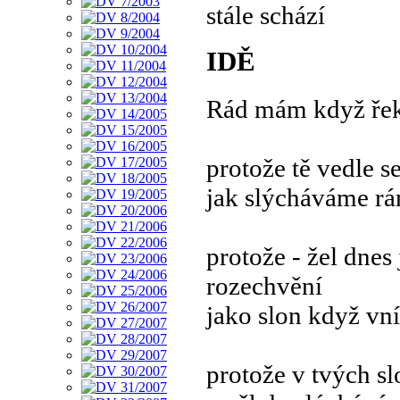
stále schází
IDĚ
Rád mám když řek
protože tě vedle se
jak slýcháváme rá
protože - žel dnes
rozechvění
jako slon když vn
protože v tvých sl