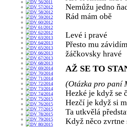
Nemůžu jedno ňad
Rád mám obě
Levé i pravé
Přesto mu závidím
žáčkovsky hravé
AŽ SE TO STA
(Otázka pro paní 
Hezké je když se 
Hezčí je když si m
Ta utkvělá předst
Když něco zvrtne 