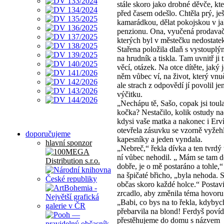
stále skoro jako drobné děvče, kt
před časem odešlo. Chtěla prý, ješ
kamarádkou, dělat pokojskou v j
penzionu. Ona, vyučená prodava
kterých byl v městečku nedostate
Stařena položila dlaň s vystouplý
na hrudník a tiskla. Tam uvnitř ji t
věcí, otázek. Na otce dítěte, jaký je
něm vůbec ví, na život, který vnu
ale strach z odpovědí jí povolil j
výčitku.
„Nechápu tě, Sašo, copak jsi toul
kočka? Nestačilo, kolik ostudy na
kdysi vaše matka a nakonec i Erv
otevřela zásuvku se vzorně vyže
doporučujeme
kapesníky a jeden vyndala.
hlavní sponzor
„Nebreč,“ řekla dívka a ten tvrdý 
ní vůbec nehodil. „ Mám se tam d
dobře, je o mě postaráno a tohle,“
na špičaté břicho, „byla nehoda. S
občas skoro každé holce.“ Postavi
zrcadlo, aby změnila téma hovoru
„Babi, co bys na to řekla, kdybyc
přebarvila na blond! Ferdyš povída
přestěhujeme do domu s názvem