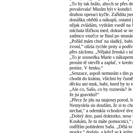
„To by tak hrálo, abych se přes d
povalovala! Musím být v kondici 
druhou operaci kyčle. Zařídila jse
donášku obědů a nákupů, ostatní j
nějak zvládám, vytírám vsedě na š
míchala lžičkou med, dokud se ner
zatímco vnučce se řinul po stranác
„Pořád mám chuť na sladký, bab
zvoní,“ olízla rychle prsty a podív
přes záclonu. „Nějaká ženská s ta
„To je sousedka Marie s nákupem
prosím tě otevřít a zaplať, v kre
peníze. V hrnku.“
„Senzace, aspoň nemusím s tím 
chodit do krámu, všichni by čumě
děcku ani muk, babi, hned by to r
„Ale co, Sašo, co by roznesla? Je
že jsi gravidní!“
„Přece že jdu na utajenej porod, b
Nemyslela sis doufám, že si to ch
nechat,“ a odemkla vchodové dve
„Dobrý den, paní doktorko, nesu
Koukám, že tu máte pomocnici,“ p
ostřížím pohledem Sašu. „Dělá to
stovky,“ dodala, a když se k její