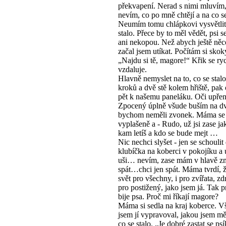
překvapení. Nerad s nimi mluvím,
nevím, co po mně chtějí a na co se
Neumím tomu chlápkovi vysvětlit,
stalo. Přece by to měl vědět, psi se
ani nekopou. Než abych ještě něco
začal jsem utíkat. Počítám si skok
„Najdu si tě, magore!“ Křik se ry
vzdaluje.
Hlavně nemyslet na to, co se stalo
kroků a dvě stě kolem hřiště, pak
pět k našemu paneláku. Oči upřen
Zpocený úplně všude buším na dv
bychom neměli zvonek. Máma se 
vyplašeně a - Rudo, už jsi zase ja
kam letíš a kdo se bude mejt …
Nic nechci slyšet - jen se schoulit
klubíčka na koberci v pokojíku a 
uši… nevím, zase mám v hlavě 
spát…chci jen spát. Máma tvrdí, ž
svět pro všechny, i pro zvířata, zdr
pro postižený, jako jsem já. Tak 
bije psa. Proč mi říkají magore?
Máma si sedla na kraj koberce. 
jsem jí vypravoval, jakou jsem mě
co se stalo. „Je dobré zastat se psí