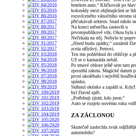
hotelem auto.“ Kličkovali po hlavn
kolonády mezi objímajícími se li
rozsvíceného vánočního stromu si
přiťukávali sektem. Snad nikdo n
Na konci městečka zastavili u
prvorepublikové vily. Okna byla 
Nečekala na něj. Nebylo to poprv
„Hned budu zpátky,“ oznámil Davi
zcela střízlivý, Petrovi.
Ten mu pohlédnul do obličeje a p
Už se o kamaráda nebál.
Po tmavé obloze ještě sem tam pro
zpozdilá raketa. Magické datum p
první ukolébalo i největší bouřliv
spánku.
Stáhnul okénko a zapálil si. Když
byl David zpět.
„Potřebuji zjistit, kdo jsem.“
Auto se rozjelo novému roku vstř
ZA ZÁCLONOU
Skutečně zaslechla zvuk odjíždějí
automobilu?