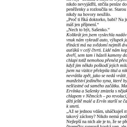
nikdo nevyjádřil, strčila peníze do
peněženky a rozloučila se. Starou
nikdy na hovory neužilo.
„Proč ti říká doktorko, babi? Na
máš jen příjmení.“
„Nech to být, Sašenko.“
Kolikrát jen jsem vyslechla nadáv
vnuk nám vykradl auto, výlupek j
třinácti má na svědomí nejmíň dv
auťáků v celý čtvrti. Lidé nám ko
dveří, sem tam i házeli kameny d
chlapi totiž nemohou přenést přes
když jim někdo poškodí jejich milá
jsem na vizitce přelepila titul a n
nevrátila zpět, jako se nedá vráti
manželství jediného syna, které b
nešťastné od samého začátku. Ma
Ervínka a Sašenky zmizela s něj
chlapem v Němcích – po revoluci,
děti ještě malé a Ervín starší se č
k smrti.
„Až se jednou vdám, uháčkuješ m
takový záclony? Nikdo nemá pod
Nejlepší na nich ale je to, že se př
čtverečky suprově kouká ven, ale