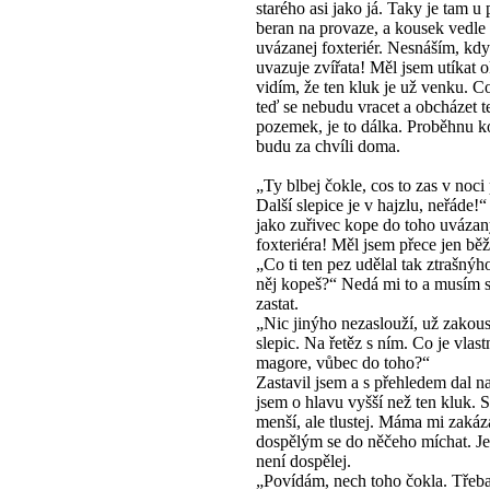
starého asi jako já. Taky je tam u
beran na provaze, a kousek vedle 
uvázanej foxteriér. Nesnáším, kd
uvazuje zvířata! Měl jsem utíkat o
vidím, že ten kluk je už venku. Co
teď se nebudu vracet a obcházet te
pozemek, je to dálka. Proběhnu k
budu za chvíli doma.
„Ty blbej čokle, cos to zas v noci
Další slepice je v hajzlu, neřáde!
jako zuřivec kope do toho uváza
foxteriéra! Měl jsem přece jen běž
„Co ti ten pez udělal tak ztrašnýh
něj kopeš?“ Nedá mi to a musím s
zastat.
„Nic jinýho nezaslouží, už zakous
slepic. Na řetěz s ním. Co je vlast
magore, vůbec do toho?“
Zastavil jsem a s přehledem dal n
jsem o hlavu vyšší než ten kluk. S
menší, ale tlustej. Máma mi zakáz
dospělým se do něčeho míchat. Je
není dospělej.
„Povídám, nech toho čokla. Třeba