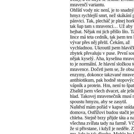
mravenčí variantu.
Ohřátí vody nic není, je to snadný
hmyz rychlejší smrt, než skákání 
pánvici. Tak, plecháč je plnej hor
tak šup tam s mravenci… Už aby s
hejbat. Nějak mi jich přišlo líto. 
lince má teta cedník, tak jsem ten
vývar přes něj přelil. Čekám, až
vychladnou. Ukroutil jsem hlavič
zbytek převaluju v puse. První sou
nějak kyselý. Aha, kyselina mrave
to je normální. Je hlavní složkou t
mravence. Dočetl jsem se, že obs
enzymy, dokonce takzvané mrave
antibiotikum, pak hodně stopovýc
vápník a protein. Hm, není to špa
Zbaštil jsem všech dvacet, ale je
hlad. Takovej mravenečník musí n
spoustu hmyzu, aby se zasytil.
Naštěstí mám pořád v kapse snída
domova, Ostřížovi budou stačit j
chleba. Stejně brzy přijde táta a 
všechna zvířata tady na farmě. Vče
že si přivstane, i když je neděle.
mu, kde je tak dlouho. Mohlo by 