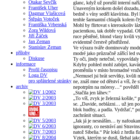
Otakar Ševčík
glanc, když už porušil interní naří
František Uher
Unaveným krokem došel dozadu,
Dagmar Vlašicová
bedně s víny seděl klavírista. Byl
Štěpán Votoček
tenhle šarmantní chlapík kolem čty
Františka Vrbenská
Mohl by flirtovat s kteroukoliv l
Zora Wildová
pacientkou, tak dobře vypadal. Ob
Jiří Žáček
ruce pěstěné, blond vlasy kvůli v
Jan Zeman
evidentně čerstvě přistřižené.
Stanislav Zeman
Ve výrazu tváře dominovaly modr
přílohy
modré jako průzračně zářící led sv
Diskuse
Ty oči, jindy netečné, vypovídaly
informace
Kdyby pohled mohl zabíjet, kavár
Profil časopisu
proměnila v místo hromadné vraž
Loga DV
„Nemusel jsi brát servítky, kvůli 
pro spřátelené stránky
ne, znáš mne od dětství a víš, že s
archiv
nepotrpím na móresy…“ pověděl 
„Stačila jen láhev.“
„To víš, zvyk je železná košile,“
se. „Davide, neblázni… už jen po
blok hudby, a padla. Vydržať,“ p
zachránit situaci.
„Jak já je nesnáším… ty nafoukan
ignoranty, co nestráví ani Stravin
natož Sibelia.“ Pár loků z hrdla fl
Vztek, kterým se dusil, šlehal jak