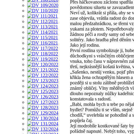
Přes háčkovanou záclonu spatřila
povědomou siluetu se zavazadlem
Neví už, kolikrát si přála, aby se
zase objevila, vrátila radost do d
malou předzahrádkou, se třemi vz
yukami za plotem. Nepotřebovaly
žádnou péči a rostly samy od sebe
solitéry. Jako hradba před děním v
Jako její rodina.
První rostlina symbolizuje ji, hub
důchodkyni s vrásčitým obličejem
vnuka, toho času v nápravném zař
třetí, nejkrásnější košatá květin
„Sašenko, nestůj venku, pojď přec
křikla žena ochraptělým hlasem a 
později si u stolu zálibně prohlíže
známý obličej. Vlny měděných vl
dlouho nepoznaly nůžky kadeřnic
konstatovala s radostí.
„Babi, mohla bych u tebe po něja
bydlet? Pomůžu ti se vším, stejně
chodíš,“ uvelebila se pohodlně a s
popíjela čaj.
Její modrobíle kostkované šaty b
pořádně napnuté. Nebýt toho, vy