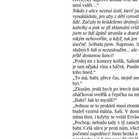
není vidět…“
Nikdo z ulice neznal úsilí, které j
vynakládala, jen aby z dětí vyrostl
lidé. Začalo to krádežemi drobnýc
kabelky a pak se již zklamání vršil
jsem se lidí úplně stranila a doteď
nikým nehovořím, a když, tak jen 
úsečně. Selhala jsem. Naprosto. 
slušných lidí si nezasloužím... ale
ještě dostanou šanci!
„Podej mi z komory košík, Sašenk
je tam nějaká vlna a háček. Pustí
toho hned.“
„To má, babi, přece čas, stejně n
byt.“
„Zkusím, jestli bych po letech do
uháčkovat svetřík a čepičku na m
„Babi? Jak to myslíš?“
„Jednou se to prokletí musí zlomi
budeš vzorná máma, Saši. V dom
místa dost, i kdyby se vrátil Ervín
„Pochop, nebudu tady v tý zatuchl
babi. Celá ulice je proti nám, všich
počestní zaprděnci! Jsem hezká a