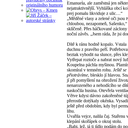
Emanuela, ale zaměstná jen někter
nejatraktivnější. Vyhláška obcí k
prej pomalu likviduje z ulic…“
„Měděné vlasy a zelené oči jsou t
chloubou, nezapomeň, Sašenko,“ 
sklíčeně. Přes háčkované záclony 
noční závěs. „Jsem ráda, že jsi d
Dítě k ránu hodně kopalo. Vstala a
duchnu z pravého peří. Potřebova
beztak vyhodit na slunce, přes kl
Vytřepat roztoče a nabrat nový luf
Koupelna páchla myšinou. Plamí
skomíral v temném rohu.
Ještě se
přiotrávíme
, blesklo jí hlavou. S
jí při pomyšlení na ohrožení život
nenarozeného a nehodícího se dít
naskočila husina. Otevřela ventila
Větve kdysi dávno zakořeněné túj
přerostle dotýkaly okénka. Vysadil
ještě před obdobím, kdy byl perm
lihu.
Uvařila vejce, nalila čaj. Stařenu
klepání skořápek o okraj stolu.
„Babi, lež, já ti jídlo podám do po