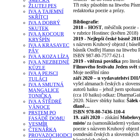
SMEČKA
Tři roky působím na litwebu Pís
ŽLUTEJ PES
redaktorka poezie a prózy.
IVA A TAJEMNÍ
SKŘÍTCI
Bibliografie
:
IVA A DOBRÝ
2018 – HOST
, měsíčník poezie - 
SKUTEK
v rubrice Hostinec (květen 2018)
IVA A KOCOUR
2019 - Nejlepší české básně 201
KRYŠPÍN
s názvem Kruhový objezd ( báseň
IVA A KRASAVEC
básník Ondřej Hanus na litwebu 
PÁV
ISBN 987-80-7577-621-1
IVA A KOZA LÍZA
2019 - vítězná povídka
pro literá
IVA A NEZBEDNÉ
Filmového festivalu Jeden svět
s
KŮZLE
Moje nedělní ráno
IVA A PEJSCI
září 2020 – u vydavatelství 
TULÁCI
vyšel almanach českých a sloven
IVA A SMUTNÁ
autorů haiku – jehož jsem spolua
MANGALICE
(cca 10 haiku) odkaz: DharmaGai
TONIČKA
2020. Název sbírky haiku:
Šálek 
IVA A ŠTĚDRÉ
dlaně…
VÁNOCE
ISBN 978-80-7436-110-4
PRSTEM PO
19. září 2020
– získání
Mobelovy
FASÁDĚ DOMU
místo/
za (samonákladem) vydano
VESMÍR
poezie s názvem Kruhový objezd
ČTENÁŘKA
osmdesáti českých a slovenských
PROVAZOCHODCI
básnických sbírek