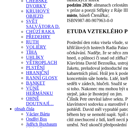
CHEBSKÉ
podzim 2020
: almanach celostátn
DVORKY
v próze a poezii Střípky z Ráje III.
KRUHOVÝ
místo
, báseň Čtenářka/,
OBJEZD
ISBN987-80-907963-0-0
SVĚT
SALVÁTORA D.
ETUDA VZTEKLÉHO P
CHŮZÍ RAKA
PŘEDEHRY
RUTH
Poslední den roku visela všude, s
VOLIÉRY
křišťálových lustrech Radia Palace
TÍHA
očekávání. Naděje, že se něco zm
UHLÍKY
hned, o půlnoci či snad od zítřka?
VĚTROPLACH
Klavírista David Bezouška, ustro
PLSTĚNÍ
žaketu, preludoval jednoduché me
HRANIČNÍ
kabaretních písní. Hrál jen k posl
RANNÍ GLOSY
koncertním sále hotelu. Lidé, kteř
BANKET
seděli v zádech, hlučeli. Snažil s
VŮNĚ
si toho. Nakonec mu mohou být u
HEŘMÁNKU
stejně, jako je lhostejný on jim.
OHNĚ
Číšník Petr otevíral lahve sektu. P
DOUTNAJÍ…
klavíristovi sodovku a starostlivě 
obsah čísla
pohlédl. David měl vyprahlé patro
Václav Bárta
během hry se nemohl napít. Spíš 
Ondřej Bos
cítil znechucení z lidí, kteří nectí 
Jidřich Buxbaum
umění. Než ukončil předposlední