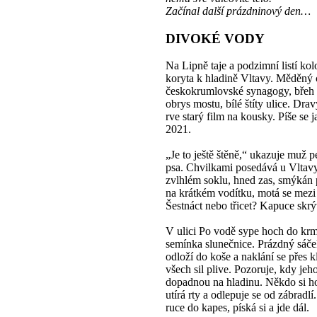
Začínal další prázdninový den…
DIVOKÉ VODY
Na Lipně taje a podzimní listí kol
koryta k hladině Vltavy. Měděný 
českokrumlovské synagogy, břeh 
obrys mostu, bílé štíty ulice. Dra
rve starý film na kousky. Píše se 
2021.
„Je to ještě štěně,“ ukazuje muž p
psa. Chvilkami posedává u Vltav
zvlhlém soklu, hned zas, smýkán 
na krátkém vodítku, motá se mezi 
Šestnáct nebo třicet? Kapuce skrý
V ulici Po vodě sype hoch do krm
semínka slunečnice. Prázdný sáč
odloží do koše a naklání se přes k
všech sil plive. Pozoruje, kdy jeho
dopadnou na hladinu. Někdo si ho
utírá rty a odlepuje se od zábradlí
ruce do kapes, píská si a jde dál.