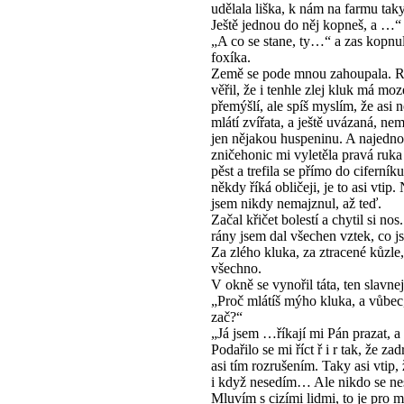
udělala liška, k nám na farmu tak
Ještě jednou do něj kopneš, a …“
„A co se stane, ty…“ a zas kopnu
foxíka.
Země se pode mnou zahoupala. 
věřil, že i tenhle zlej kluk má moz
přemýšlí, ale spíš myslím, že asi 
mlátí zvířata, a ještě uvázaná, n
jen nějakou huspeninu. A najedno
zničehonic mi vyletěla pravá ruka
pěst a trefila se přímo do ciferník
někdy říká obličeji, je to asi vtip
jsem nikdy nemajznul, až teď.
Začal křičet bolestí a chytil si nos
rány jsem dal všechen vztek, co js
Za zlého kluka, za ztracené kůzle,
všechno.
V okně se vynořil táta, ten slavne
„Proč mlátíš mýho kluka, a vůbec,
zač?“
„Já jsem …říkají mi Pán prazat, a 
Podařilo se mi říct ř i r tak, že za
asi tím rozrušením. Taky asi vtip, 
i když nesedím… Ale nikdo se 
Mluvím s cizími lidmi, to je pro 