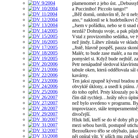
plamenomet z jeho úst. „Debussy
a Pucciniho! Piccolo tango!“
„Běž domů, omluvím tě, že ti neb
ano,“ naklonil se k hudebníkovi č
„Jsem v pořádku, nebo se ti snad
nezdá? Dohraju svoje, a pak půjd
Vstal z provizorního sedátka, ve t
než jindy. Láhev zůstala ve skladu
„Jistě, hlavně pospěš, pauza skonč
Malér, to bude zase malér, a na m
pomyslel si. Když bude nejhůř, z
Petr nenápadně sledoval klavíristu
tabule oken, která oddělovala sál 
kavárny.
Ten jaksi zpupně kývnul bradou 
obvyklé úklony, a usedl k piánu. 
do toho opřel. Prsty klouzaly po k
čím dál rychleji…hrály něco úplně
než bylo uvedeno v programu. Byl
improvizace, stále temperamentněj
divočejší.
Hluk lidí, kteří se do té doby při 
mezi sebou bavili, postupně uticha
Bezouškovo tělo se ohýbalo, jako
něj opíral vítr. V uších mu zněla s