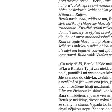
před dveře a řekne: „Berte, Rufe
nahoru“. Pak teprve smí nasadit 
běžet, následován krátkonohým j
křížencem Rufem.
Bertík naslouchal, zdálo se mu, že
slyší naříkavý chlapecký hlas. Byl
rozhodnuto. Krouživě strkal velko
do malé mezery ve výpletu branky
dlouho, až otvor mnohonásobně zv
Kam se vejde hlava, tam proleze c
Ještě se s otázkou v očích ohlédl 
ale když ten bojácně couvnul zpát
vystartoval. Ruda volá! Vzhůru n
„Co tady děláš, Bertíku? Kde má
taťku a Rufíka? Ty jsi zas utekl, 
pojď, pomůžeš mi vystopovat kůz
Jde za mnou do chlívku, zvířata 
a nevšímá si jich – ani ona jeho, 
trochu rozčileně frkají nozdrami.
Dám mu čichnout ke slámě, kde l
Bára s mládětem, a jdeme ven na 
Bertík je neklidný, divoce mává 
ze strany na stranu. Vypadá to, ž
chytil nějakou stopu. Žene se do 