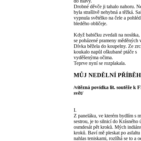
do hlavy.
Drobné děvče ji tahalo nahoru. Ne
byla strašlivě nehybná a těžká. Sa
vypnula světélko na čele a pohléd
bledého obličeje.
Když babičku zvedali na nosítka, 
se poházené prameny měděných v
Dívka běžela do koupelny. Ze zrc
koukalo napůl oškubané ptáče s
vyděšenýma očima.
Teprve nyní se rozplakala.
MŮJ NEDĚLNÍ PŘÍBĚH
/vítězná povídka lit. soutěže k 
svět/
I.
Z paneláku, ve kterém bydlím s 
sestrou, je to silnicí do Krásného 
osmdesát pět kroků. Mých indián
kroků. Baví mě pleskat po asfalt
nahlas teniskami, rozlíhá se to a o