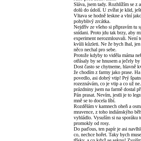
Sláva, jsem tady. Rozhlížím se z a
dolů do údolí. U zvířat je klid, ješt
Vltava se hodně leskne a vlní jak
pohyblivý zrcátka.
Nejdřív ze všeho si připravím tu s
snídani. Proto jdu tak brzy, aby m
experiment nerozmlouvali. Není t
kvůli kůzleti. Ne že bych lhal, jen
něco nechal pro sebe.
Protože kdyby to viděla máma ne
otřásaly by se hnusem a ječely by
Dost často se chytneme, hlavně k
že chodím z farmy jako prase. Ha 
povedlo, asi dobrý vtip! Prý špatn
rozeznávám, co je vtip a co už ne
prázdniny jsem na farmě dostal p
Pán prasat. Nevím, jestli je to legr
mně se to docela líbí.
Rozdělám v kamnech oheň a osm
mravence, z toho indiánskýho bě
vyhládlo. Vysuším si na sporáku t
promokly od rosy.
Do paďous, ten papír je asi navlh
co, nechce hořet. Taky bych musel
třísky, a co když se seknu! Zvolí