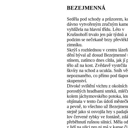
BEZEJMENNÁ
Seděla pod schody a průzorem, k
dávno vytvořeným zručným kam
vyhlížela na hlavní třídu. Léto v
Krušnohoří trvalo jen pár týdnů a
podzim se nečekaně brzy převlékl
zimníku.
Skrýš s rozhlednou v centru láze
dění býval až dosud Bezejmenné 
stínem, zatímco dnes cítila, jak jí
tělo až na kost. Zvědavě vystrčila
škvíry na schod a ucukla. Sníh věs
nepoznaného, co přímo pod tlapo
skupenství.
Divoké svištění vichru z okolníc
porostlých hradbami smrků, mlé
kolem jáchymovského potoka, kt
objímala v tento čas údolí městeč
a pevně, to všechno už Bezejmenn
stejně jako si osvojila hry s padají
lov červené rybky ve fontáně, zd
přeběhnutí rušnou silnicí. Měla o
z lidí na ulici pro ni má v kapse č