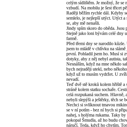
celým sídlištěm. Je možný, že se 
vzbudí. Na mobilu je šest třicet pě
Raději běžím rychle dál. Kdyby s
semlelo, je nejlepší utýct. Utýct a
se, aby mě nenašli.
Jindy spím skoro do oběda. Jsou 
Stejně jako loni bývám celé dny u
farmě.
Před třemi dny se narodilo kůzle.
jsem to mládě v chlívku na slámě
první. Pohladil jsem ho. Musí si 
dotyky, aby z něj nebyl autista, ta
Nesnáším, když na mne někdo sa
bych nejraději utekl, nebo někoho 
když už to musím vydržet. U zvířa
nevadí.
Teď dvě stě kroků kolem hřiště a 
stráně kolem statku sochaře. Cesti
celá rozpukaná suchem. Hlavně, 
nebyli slepýši a ještěrky, těch se 
Nechci si svlíknout tmavou mikin
se v ní potím - bez ní bych si přip
nahej, s holýma rukama. Taky by
pokopal Šmudla, až ho budu chov
náručí. Teda, když ho chytím. T