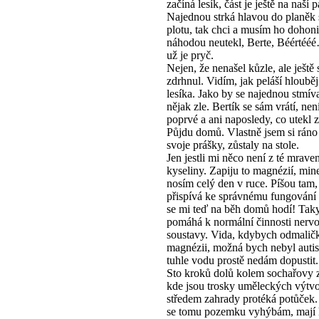
začíná lesík, část je ještě na naší p
Najednou strká hlavou do planěk 
plotu, tak chci a musím ho dohoni
náhodou neutekl, Berte, Béérté
už je pryč.
Nejen, že nenašel kůzle, ale ještě
zdrhnul. Vidím, jak peláší hlouběj
lesíka. Jako by se najednou stmíva
nějak zle. Bertík se sám vrátí, nen
poprvé a ani naposledy, co utekl z
Půjdu domů. Vlastně jsem si ráno
svoje prášky, zůstaly na stole.
Jen jestli mi něco není z té mrave
kyseliny. Zapiju to magnézií, min
nosím celý den v ruce. Píšou tam,
přispívá ke správnému fungování 
se mi teď na běh domů hodí! Tak
pomáhá k normální činnosti nerv
soustavy. Vida, kdybych odmaličk
magnézii, možná bych nebyl autis
tuhle vodu prostě nedám dopustit.
Sto kroků dolů kolem sochařovy 
kde jsou trosky uměleckých výtvo
středem zahrady protéká potůček.
se tomu pozemku vyhýbám, mají 