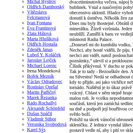
Michal Bystrov
dvacetiminutovku večera, nápoj b
Oldřich Damborský
bublinek. Vstal a naučeným poh
Vítězslava
obecenstvu uklonil. Hladce vyhol
Felcmanová
donutil k úsměvu. Několik žen zat
Ivan Fontana
Dnes mu byly lhostejné. Obrátil 
Eva Frantinová
minerálku. Žízeň vzrůstala. Jede
Zlata Hálová
neublíží. Zamířil k baru ve vedlejš
Marta Hlušíková
místnosti Radia Palace.
Oldřich Hostaša
„Doneseš mi do kumbálu vodku, 
Zdeněk Janas
Nechci, aby hosté viděli, že piju. 
Luboš Y. Koláček
nechci ani vidět, natož poslouchat
Jaroslav Lejček
poznámky,“ ulevil si a proklouzn
Michael Lorenc
Číšník přikývnul. V duchu se pok
Irena Mondeková
Tak je to tady - Bezouškův den. 
Bořek Mezník
na Silvestra! Nedá se odhadnout 
Václav Odradovec
kdy to přijde, asi jako vichřice n
Rostislav Opršal
tornádo. Naštěstí je to úkaz právě
Martin Patřičný
vzácný. Chlast v něm stejně hraje
Marek Řezanka
malou roli. Je vcelku nepodstatno
Rado Rochallyi
součástí, která jen zamíchá sedlin
Alexandr Schönfeld
na dně a podpoří její bouřlivou ce
Dušan Spáčil
světlo boží.
Vladimír Stibor
Položil na tácek vánoční ubrouse
Veronika Svobodová
skleničku. Z lednice vyndal láhe
Karel Sýs
postavil vedle ní, aby i pití ve sk