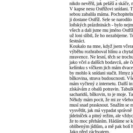
nikdo nevěřil, jak peláší a skáče,
V kapse nesu Ostřížovi snídani. T
sebou zabalila máma. Pochopiteln
ji dostane Ostříž. Sele se narodilo
loňských prázdninách - bylo nejm
všech a dali jsme mu jméno Ostříž
už loni slíbil, že ho nezabijeme. 
šestnáct.
Koukalo na mne, když jsem včera
výběhu rozhraboval hlínu a chyta
mravence. Ne lesní, těch se troch
jako včel a dalších bodavců, ale 
kelímku s víčkem jich mám dvace
by mohlo k snídani stačit. Hmyz je
bílkovina, strava budoucnosti. V
mám vyčtený z internetu. Další i
získávám z obalů potravin. Tabul
sacharidů, bílkovin, to je moje. T
Někdy mám pocit, že mi ze všeho 
musí snad prasknout. Snažím se
vysvětlit, jak má vypadat správně
jídelníček a pitný režim, ale vždy
že to moc přeháním. Hádáme se k
oblíbeným jídlům, a mě pak bolí h
Jako před záchvatem.