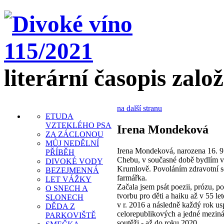
literární časopis zalo
na další stranu
ETUDA
VZTEKLÉHO PSA
Irena Mondeková
ZA ZÁCLONOU
MŮJ NEDĚLNÍ
Irena Mondeková, narozena 16. 9
PŘÍBĚH
Chebu, v současné době bydlím 
DIVOKÉ VODY
Krumlově. Povoláním zdravotní se
BEZEJMENNÁ
farmářka.
LET VÁŽKY
Začala jsem psát poezii, prózu, po
O SNECH A
tvorbu pro děti a haiku až v 55 let
SLONECH
v r. 2016 a následně každý rok us
DĚDA Z
celorepublikových a jedné mezin
PARKOVIŠTĚ
soutěži - až do roku 2020.