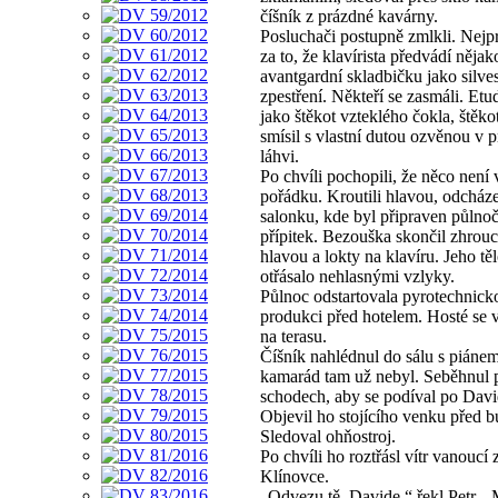
číšník z prázdné kavárny.
Posluchači postupně zmlkli. Nejp
za to, že klavírista předvádí nějak
avantgardní skladbičku jako silve
zpestření. Někteří se zasmáli. Etu
jako štěkot vzteklého čokla, štěkot
smísil s vlastní dutou ozvěnou v 
láhvi.
Po chvíli pochopili, že něco není 
pořádku. Kroutili hlavou, odcháze
salonku, kde byl připraven půlno
přípitek. Bezouška skončil zhrouc
hlavou a lokty na klavíru. Jeho těl
otřásalo nehlasnými vzlyky.
Půlnoc odstartovala pyrotechnick
produkci před hotelem. Hosté se 
na terasu.
Číšník nahlédnul do sálu s piánem
kamarád tam už nebyl. Seběhnul 
schodech, aby se podíval po Davi
Objevil ho stojícího venku před 
Sledoval ohňostroj.
Po chvíli ho roztřásl vítr vanoucí 
Klínovce.
„Odvezu tě, Davide,“ řekl Petr. 