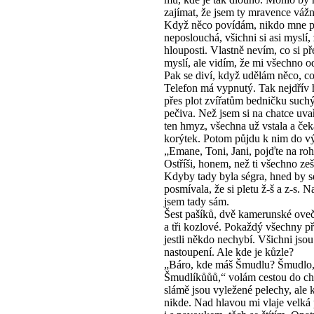
zajímat, že jsem ty mravence vážn
Když něco povídám, nikdo mne 
neposlouchá, všichni si asi myslí, 
hlouposti. Vlastně nevím, co si př
myslí, ale vidím, že mi všechno o
Pak se diví, když udělám něco, co
Telefon má vypnutý. Tak nejdřív
přes plot zvířatům bedničku such
pečiva. Než jsem si na chatce uvař
ten hmyz, všechna už vstala a ček
korýtek. Potom půjdu k nim do v
„Emane, Toni, Jani, pojďte na roh
Ostříši, honem, než ti všechno ze
Kdyby tady byla ségra, hned by s
posmívala, že si pletu ž-š a z-s. Na
jsem tady sám.
Šest pašíků, dvě kamerunské ove
a tři kozlové. Pokaždý všechny p
jestli někdo nechybí. Všichni jsou
nastoupení. Ale kde je kůzle?
„Báro, kde máš Šmudlu? Šmudlo
Šmudlíkůůů,“ volám cestou do ch
slámě jsou vyležené pelechy, ale 
nikde. Nad hlavou mi vlaje velká