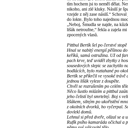
tím hochem jsi to neměl dělat. Ne
nikoho, ani zlé kluky. Násilí je šp
vzejde z něj zase násilí.“ Schoval
do lokte. Bylo toho najednou moc
„Neboj, Šmudla se najde, na kůzle
lišák netroufne,“ řekla a zajela m
zpocených vlasů.
Pittbul Bertík šel po čerstvé stopě 
Hnal se nabitý energií pěšinou do 
keříků, samá ostružina. Už od farm
pach krve, teď uviděl zbytky z host
sousedových slepic se zachytilo n
bodlácích, bylo roztahané po okol
Bertík se přikrčil ve vysoké trávě 
jednou lišák vyleze z doupěte.
Chvěl se rozrušením po celém těle
Něco šustlo mlázím a pittbul zaútoč
jeho čelistí byl smrtelný. Boj s ve
lišákem, silným po ukořistění mno
z okolních dvorků, ho vyčerpal. S
dovlekl domů.
Lehnul si před dveře, olízal se a u
Rufík psího kamaráda očichal a př
němu své válcovité tělo.