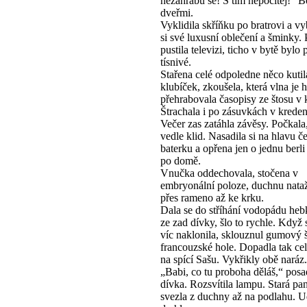
nezahrabu se! S tím nepočítej!“ 
dveřmi.
Vyklidila skříňku po bratrovi a v
si své luxusní oblečení a šminky.
pustila televizi, ticho v bytě bylo p
tísnivé.
Stařena celé odpoledne něco kuti
klubíček, zkoušela, která vlna je 
přehrabovala časopisy ze štosu v
Štrachala i po zásuvkách v kreden
Večer zas zatáhla závěsy. Počkala
vedle klid. Nasadila si na hlavu č
baterku a opřena jen o jednu berli
po domě.
Vnučka oddechovala, stočena v
embryonální poloze, duchnu nata
přes rameno až ke krku.
Dala se do stříhání vodopádu heb
ze zad dívky, šlo to rychle. Když 
víc naklonila, sklouznul gumový 
francouzské hole. Dopadla tak ce
na spící Sašu. Vykřikly obě naráz.
„Babi, co tu proboha děláš,“ posa
dívka. Rozsvítila lampu. Stará pan
svezla z duchny až na podlahu. Ud