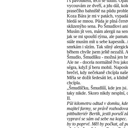
i s pavoukem, těch se štítím. Opat
vycouvám ze dveří, a jdu dál, ko
prasečího bahniště na půdu prohle
Koza Bára je mi v patách, vypadá 
hledá se mnou. Půda je plná čerst
sklizenýho sena. Po Šmudlovi ani
Musím jít ven, mám alergii na sen
jak se mi spouští rýma, ale pamatu
stále musím mít u sebe kapesník.
smrkám i slzím. Tak silný alergic
během chvíle jsem ještě nezažil. 
Šmudlo, Šmudlíku - možná jen 
Ale ne - docela normálně řvu jak
ségra, když jí beru mobil. Naposl
brečel, kdy nečekaně chcípla naše
Měla se dožít šedesáti let, a klidně
chcípla.
„Šmudlíčku, Šmudlííí, kde jen jsi
taky nikde. Skoro nikdy nesplní, co
II.
Půl kilometru odtud v domku, kde
majitel farmy, se právě rozhodova
pittbulteriér Bertík, jestli poruší z
vypraví se sám od sebe na kopec.
by to poprvé. Měl by počkat, až p