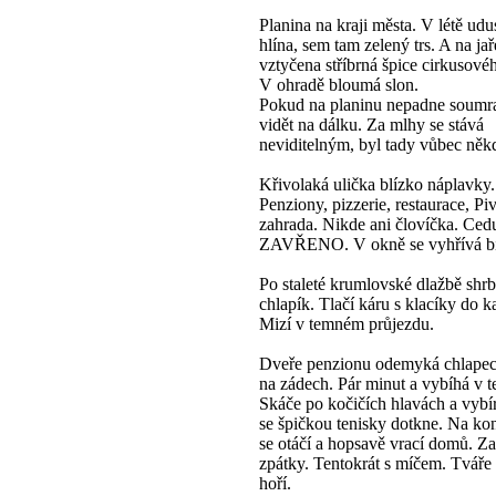
Planina na kraji města. V létě ud
hlína, sem tam zelený trs. A na jař
vztyčena stříbrná špice cirkusové
V ohradě bloumá slon.
Pokud na planinu nepadne soumra
vidět na dálku. Za mlhy se stává
neviditelným, byl tady vůbec něk
Křivolaká ulička blízko náplavky.
Penziony, pizzerie, restaurace, Pi
zahrada. Nikde ani človíčka. Ced
ZAVŘENO. V okně se vyhřívá bí
Po staleté krumlovské dlažbě shr
chlapík. Tlačí káru s klacíky do 
Mizí v temném průjezdu.
Dveře penzionu odemyká chlapec
na zádech. Pár minut a vybíhá v t
Skáče po kočičích hlavách a vybír
se špičkou tenisky dotkne. Na kon
se otáčí a hopsavě vrací domů. Za 
zpátky. Tentokrát s míčem. Tváře
hoří.