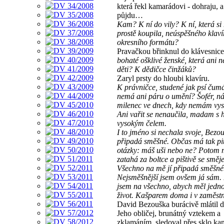
která řekl kamarádovi - dohraju, 
půjdu…
Kam? K ní do vily? K ní, která s
prostě koupila, neúspěšného klaví
okresního formátu?
Pravačkou břinknul do klávesni
bohaté ošklivé ženské, která ani 
děti? K dědičce činžáků?
Zaryl prsty do hloubi klavíru.
K právničce, studené jak psí čum
nemá ani páru o umění? Šofér, n
milenec ve dnech, kdy nemám vys
Ani vařit se nenaučila, madam s 
vysokým čelem.
I to jméno si nechala svoje, Bezou
připadá směšné. Občas má tak p
otázky: máš uši nebo ne? Potom
zatahá za boltce a pištivě se směje
Všechno na mě jí připadá směšné
Nejsměšnější jsem ovšem já sám. 
jsem na všechno, abych měl jedn
život. Kašparem doma i v zaměstn
David Bezouška burácivě mlátil d
Jeho obličej, brunátný vztekem a
zklamáním, sledoval přes sklo ka