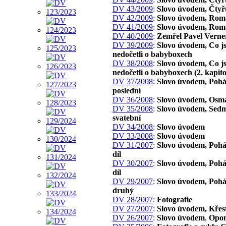
DV 43/2009
:
Slovo úvodem, Čtyř
DV 42/2009
:
Slovo úvodem, Rom
DV 41/2009
:
Slovo úvodem, Rom
DV 40/2009
:
Zemřel Pavel Verne
DV 39/2009
:
Slovo úvodem, Co js
nedočetli o babyboxech
DV 38/2008
:
Slovo úvodem, Co js
nedočetli o babyboxech (2. kapito
DV 37/2008
:
Slovo úvodem, Pohá
poslední
DV 36/2008
:
Slovo úvodem, Osm
DV 35/2008
:
Slovo úvodem, Sed
svatební
DV 34/2008
:
Slovo úvodem
DV 33/2008
:
Slovo úvodem
DV 31/2007
:
Slovo úvodem, Pohád
díl
DV 30/2007
:
Slovo úvodem, Pohád
díl
DV 29/2007
:
Slovo úvodem, Pohád
druhý
DV 28/2007
:
Fotografie
DV 27/2007
:
Slovo úvodem, Křest
DV 26/2007
:
Slovo úvodem
,
Opon