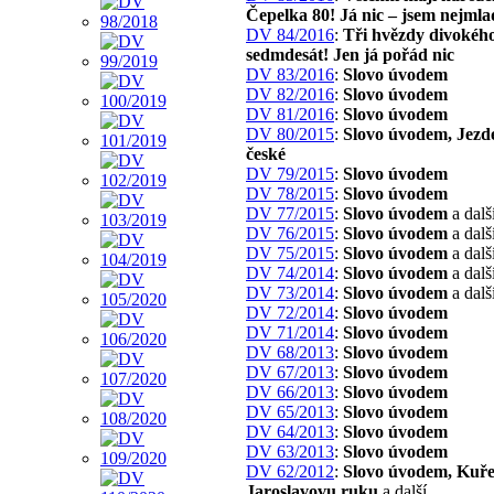
Čepelka 80! Já nic – jsem nejmla
DV 84/2016
:
Tři hvězdy divokého
sedmdesát! Jen já pořád nic
DV 83/2016
:
Slovo úvodem
DV 82/2016
:
Slovo úvodem
DV 81/2016
:
Slovo úvodem
DV 80/2015
:
Slovo úvodem, Jezd
české
DV 79/2015
:
Slovo úvodem
DV 78/2015
:
Slovo úvodem
DV 77/2015
:
Slovo úvodem
a dalš
DV 76/2015
:
Slovo úvodem
a dalš
DV 75/2015
:
Slovo úvodem
a dalš
DV 74/2014
:
Slovo úvodem
a dalš
DV 73/2014
:
Slovo úvodem
a dalš
DV 72/2014
:
Slovo úvodem
DV 71/2014
:
Slovo úvodem
DV 68/2013
:
Slovo úvodem
DV 67/2013
:
Slovo úvodem
DV 66/2013
:
Slovo úvodem
DV 65/2013
:
Slovo úvodem
DV 64/2013
:
Slovo úvodem
DV 63/2013
:
Slovo úvodem
DV 62/2012
:
Slovo úvodem, Kuře
Jaroslavovu ruku
a další