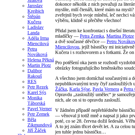
Jirátová
dokonce několik z nich považuji za literár
Jaroslav
myslíte, milí čtenáři, které mám na mysli
Kreibich
zveřejnil bych svoje mínění, leč nechci vá
Štěpán
výběru, klidně si přečtěte všechno!
Kučera
Ladislav
Přidal jsem ke konfrontaci s dnešní literat
Landa
mladíčky —
Petra Zemka
,
Martina Plotze
Adéla Irma
a dvě současné děvčice —
Petru Nováko
Miencilová
Miencilovou
, jejíž básničky mi iniciativn
Petra
Kučera i s rozhovorem a s fotkami. Že on
Nováková
Helena Pěkná
Pro potěšení oka jsem se rozhodl vyzdobi
Martin Plotz
obrázky fotografujícího brněnského soud
Dalibor
Rakouš
A všechno jsem domíchal současnými a 
RES
nepublikovanými texty čtyř zasloužilých 
Petr Rezek
Žáčka
,
Karla Sýse
,
Pavla Vernera
a
Petra
Karel Sýs
Opravdu „zasloužilý umělec“ je samozřej
Monika
nich, ale on si to opravdu zaslouží.
Táborská
Pavel Verner
V žádném případě nepřehlédněte básnič
Petr Zemek
— věnoval ji totiž mně a napsal ji jako p
Běla
poté, co se 28. června dožil šedesáti. Věřte
Zikmundová
A to jej znám třicet devět let. A za celou
Jiří Žáček
jen tuhle jednu básničku…