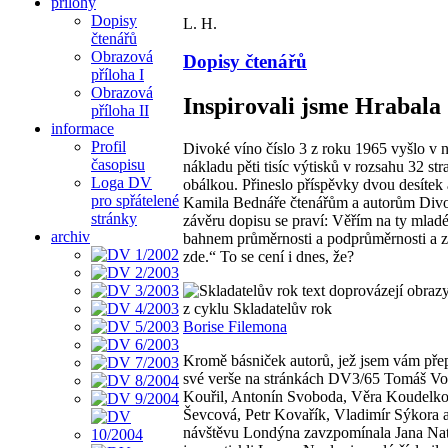
přílohy
Dopisy
L. H.
čtenářů
Obrazová
Dopisy čtenářů
příloha I
Obrazová
Inspirovali jsme Hrabala
příloha II
informace
Profil
Divoké víno číslo 3 z roku 1965 vyšlo v 
časopisu
nákladu pěti tisíc výtisků v rozsahu 32 str
Loga DV
obálkou. Přineslo příspěvky dvou desítek 
pro spřátelené
Kamila Bednáře čtenářům a autorům Div
stránky
závěru dopisu se praví: Věřím na ty mladé,
archiv
bahnem průměrnosti a podprůměrnosti a z
zde.“ To se cení i dnes, že?
text doprovázejí obraz
z cyklu Skladatelův rok
Borise Filemona
Kromě básniček autorů, jež jsem vám přep
své verše na stránkách DV3/65 Tomáš Vo
Kouřil, Antonín Svoboda, Věra Koudelko
Ševcová, Petr Kovařík, Vladimír Sýkora 
návštěvu Londýna zavzpomínala Jana Nat