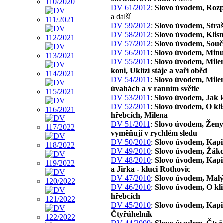
DV 61/2012
:
Slovo úvodem, Rozp
a další
DV 59/2012
:
Slovo úvodem, Straš
DV 58/2012
:
Slovo úvodem, Klisn
DV 57/2012
:
Slovo úvodem, Souč
DV 56/2011
:
Slovo úvodem, Minu
DV 55/2011
:
Slovo úvodem, Mile
koni, Uklízí stáje a vaří oběd
DV 54/2011
:
Slovo úvodem, Milen
úvahách a v ranním světle
DV 53/2011
:
Slovo úvodem, Jak 
DV 52/2011
:
Slovo úvodem, O kli
hřebcích, Milena
DV 51/2011
:
Slovo úvodem, Ženy 
vyměňují v rychlém sledu
DV 50/2010
:
Slovo úvodem, Kapi
DV 49/2010
:
Slovo úvodem, Žáko
DV 48/2010
:
Slovo úvodem, Kapit
a Jirka - kluci Rothovic
DV 47/2010
:
Slovo úvodem, Malý
DV 46/2010
:
Slovo úvodem, O kli
hřebcích
DV 45/2010
:
Slovo úvodem, Kapit
Čtyřúhelník
DV 44/2009
:
Slovo úvodem, Čtyř