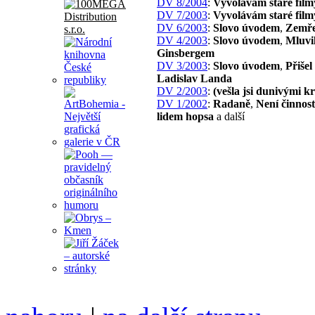
DV 8/2004
:
Vyvolávám staré film
DV 7/2003
:
Vyvolávám staré film
DV 6/2003
:
Slovo úvodem
,
Zemře
DV 4/2003
:
Slovo úvodem
,
Mluvi
Ginsbergem
DV 3/2003
:
Slovo úvodem
,
Přišel
Ladislav Landa
DV 2/2003
:
(vešla jsi dunivými 
DV 1/2002
:
Radaně
,
Není činnost
lidem hopsa
a další