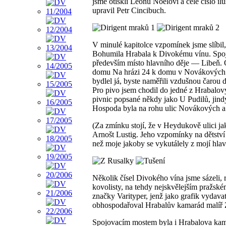
jsme otiskli Leonu Noelovi a celé číslo ilu
upravil Petr Cincibuch.
V minulé kapitolce vzpomínek jsme slíbil,
Bohumila Hrabala k Divokému vínu. Spo
především místo hlavního děje — Libeň.
domu Na hrázi 24 k domu v Novákových 
bydlel já, byste naměřili vzdušnou čarou 
Pro pivo jsem chodil do jedné z Hrabalo
pivnic popsané někdy jako U Pudilů, jind
Hospoda byla na rohu ulic Novákových 
(Za zmínku stojí, že v Heydukově ulici ja
Arnošt Lustig. Jeho vzpomínky na dětství o
než moje jakoby se vykutálely z mojí hl
Několik čísel Divokého vína jsme sázeli, 
kovolisty, na tehdy nejskvělejším pražské
značky Varityper, jenž jako grafik vydava
obhospodařoval Hrabalův kamarád malíř
Spojovacím mostem byla i Hrabalova ka