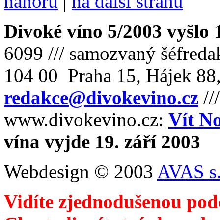
nahoru
|
na další stranu
Divoké víno 5/2003 vyšlo 
6099 /// samozvaný šéfreda
104 00 Praha 15, Hájek 88,
redakce@divokevino.cz
//
www.divokevino.cz:
Vít N
vína vyjde 19. září 2003
Webdesign © 2003
AVAS s.
Vidíte zjednodušenou pod