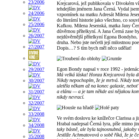
Krejcarová, jež publikovala v Divokém v
tehdejším jménem Jana Černá. Vydal jsem 
vzpomínek na matku Adresát Milena Jese
do literární historie jako všechno, co sou
Kafkou. Milena Jesenská, matka Jany Čer
důvěrnou přítelkyní. A Jana Černá zase by
nejdůvěrnější přítelkyní Egona Bondyho,
druha. Nebo jste nečetli její milostnou poe
Dopis…? S tím bych měl něco udělat!
Egon Bondy napsal v roce 1992 - jedenáct l
Má velká láska! Honza Krejcarová byla d
Nikdy nepochopím, že je mrtvá. Nikdy to
uletěla někam až na konec galaxie, neboť t
a elánu — a je tam někde asi nějakou kom
nikdy nevrací.
Ve svém doslovu ke knížečce Clarissa a jin
Hrabal nadepsal Černá lyra, píše mimo ji
taky básně, ale byla tajnosnubná, jakoby v
Jestliže Achmatovová o sobě říká, že je č