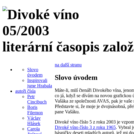
literární časopis zalo
na další stranu
Slovo
úvodem
Slovo úvodem
Inspirovali
jsme Hrabala
Máte-li, milí čtenáři Divokého vína, jeno
autoři čísla
co já, když se dívám na novou grafickou 
Petr
Vašáka ze společnosti AVAS, pak je vaše r
Cincibuch
Představte si, že moje je dvojnásobná, pře
Boris
pane Vašáku.
Filemon
Václav
Divoké víno číslo 5 z roku 2003 je vzpom
Hlásek
Divoké víno číslo 3 z roku 1965
. Vybral 
Carola
básničky deseti mladých autorů, jež mi do