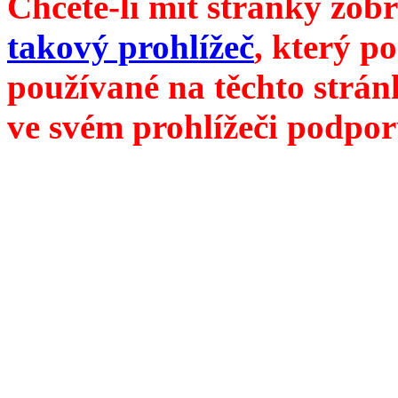
Chcete-li mít stránky zobr
takový prohlížeč
, který p
používané na těchto strán
ve svém prohlížeči podpor