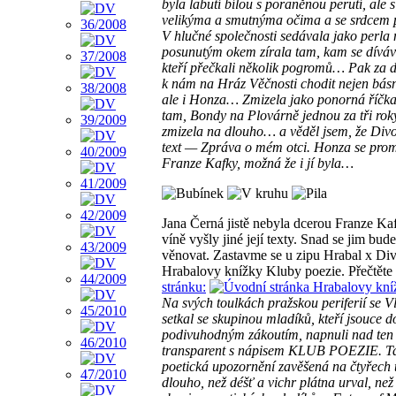
byla labutí bílou s poraněnou perutí, ale
velikýma a smutnýma očima a se srdcem p
V hlučné společnosti sedávala jako perla 
posunutým okem zírala tam, kam se díváva
kteří přečkali několik pogromů… Pak za d
k nám na Hráz Věčnosti chodit nejen básní
ale i Honza… Zmizela jako ponorná říčka 
tam, Bondy na Plovárně jednou za tři rok
zmizela na dlouho… a věděl jsem, že Divok
text — Zpráva o mém otci. Honza se prom
Franze Kafky, možná že i jí byla…
Jana Černá jistě nebyla dcerou Franze K
víně vyšly jiné její texty. Snad se jim bu
věnovat. Zastavme se u zipu Hrabal x D
Hrabalovy knížky Kluby poezie. Přečtěte s
stránku:
Na svých toulkách pražskou periferií se 
setkal se skupinou mladíků, kteří jsouce do
podivuhodným zákoutím, napnuli nad ten 
transparent s nápisem KLUB POEZIE. Tak
poetická upozornění zavěšená na čtyřech 
dlouho, než déšť a vichr plátna urval, než 