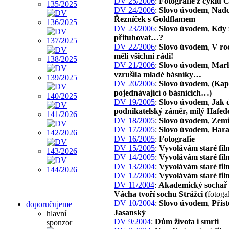
DV 25/2006
:
Fotografie z cyklu 
DV 24/2006
:
Slovo úvodem
,
Nadc
Řezníček s Goldflamem
DV 23/2006
:
Slovo úvodem
,
Kdy 
přituhovat…?
DV 22/2006
:
Slovo úvodem
,
V ro
měli všichni rádi!
DV 21/2006
:
Slovo úvodem
,
Mark
vzrušila mladé básníky…
DV 20/2006
:
Slovo úvodem
,
(Kap
pojednávající o básnících…)
DV 19/2005
:
Slovo úvodem
,
Jak 
podnikatelský záměr, milý Hafed
DV 18/2005
:
Slovo úvodem
,
Zemř
DV 17/2005
:
Slovo úvodem
,
Har
DV 16/2005
:
Fotografie
DV 15/2005
:
Vyvolávám staré fil
DV 14/2005
:
Vyvolávám staré fil
DV 13/2004
:
Vyvolávám staré fil
DV 12/2004
:
Vyvolávám staré fil
DV 11/2004
:
Akademický sochař 
Vácha tvoří sochu Strážci
(fotogal
DV 10/2004
:
Slovo úvodem
,
Přist
doporučujeme
Jasanský
hlavní
DV 9/2004
:
Dům života i smrti
sponzor