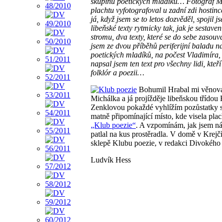
skupinu poetických mladíků… Fotograf Mi
plachtu vyfotografoval u zadní zdi hostin
já, když jsem se to letos dozvěděl, spojil 
libeňské texty rytmicky tak, jak je sestaven
stromu, dva texty, které se do sebe zasouvaj
jsem ze dvou příběhů periferijní baladu n
poetických mladíků, na počest Vladimíra,
napsal jsem ten text pro všechny lidi, kteří
folklór a poezii…
Bohumil Hrabal mi věnoval
Michálka a já projížděje libeňskou tříd
Zenklovou pokaždé vyhlížím pozůstatky 
matně připomínající místo, kde visela pla
„Klub poezie“
. A vzpomínám, jak jsem ná
patlal na kus prostěradla. V domě v Krejčí
sklepě Klubu poezie, v redakci Divokého 
Ludvík Hess