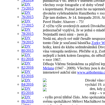
publikoval v 60. letech v tištěném Divok
všechny svoje fotografie z té doby včetn
s kopretinami. Poznal jsem ho na tajemné
divokém vyšehradském Hanzlberku v roc
Žije tam dodnes. Je 14. listopadu 2016. Ať
Pavel Hudec Ahasver – 75!
Z výčtu výše uvedených autorů Divokého
jednoznačně vyplývá, že se jedná o mladé
Nejmladší mezi nimi – jsem já.
Nedá mi, abych své milé čtenáře neupozor
tomto čísle je současná básnička
Zorky W
holky, která do klubu sedmdesátníků Div
vína vstoupila nedávno. Přečtěte si ji, Zor
nejlepší z holek kolem časopisu, do něhož
v roce 1967.
Děkuju Vilému Stránskému za půjčení le
Melana
(1947 - 2009). Všechny jsou k do
internetové aukční síni
www.artbohemia.
Divoké víno 
vychází 19. z
den, kdy 
roky – v 
- vyšlo první tištěné číslo. Jeho spoluzakla
svému spolužákovi Mélovi Machálkovi b