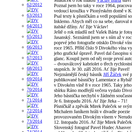
Mladíček o rok mladší
Václav Bárta
slaví 
Poznal jsem ho taky v roce 1964, pracova
vedoucí kroužku v Pionýrském domě v Ka
Psal texty k písničkám a vedl populární s
Inklemo. Abych měl co na sebe, daroval m
italské džíny. Ať žije Václav!
Ještě o rok mladší než Vašek Bárta je foto
Jasanský. Seznámil jsem se s ním až v ro
poprvé jeho fotografie otisklo Divoké víno
roce 1965. Příští číslo 9 Divokého vína vy
jeho grafické úpravě. Pavel dal časopisu 
glanc. Koupil jsem od něj svoje první aut
– dvouválcový kabriolet o třech rychlostn
stupních. Je 30. září 2016. Ať žije Pavel!
Nejznámější český básník
Jiří Žáček
své p
publikované básničky Lamentace a Rybář 
v Divokém víně 8 v roce 1965. Taky jeho
sbírku Ráno modřejší večera vydalo Divo
Jeho básnička nechybí v žádném současné
Je 6. listopadu 2016. Ať žije Jirka – 71!
Písničkář a zpěvák Mirek Paleček se sv
Michalem Janíkem hráli v divadle poezie
provozovaném Divokým vínem v Nerudov
12. listopadu 2016. Ať žije Mirek Paleček
Slovenský fotograf Pavel Hudec Ahasver