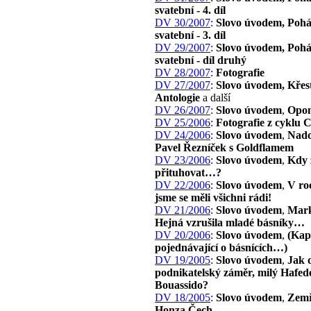
svatební - 4. díl
DV 30/2007
:
Slovo úvodem, Poh
svatební - 3. díl
DV 29/2007
:
Slovo úvodem, Poh
svatební - díl druhý
DV 28/2007
:
Fotografie
DV 27/2007
:
Slovo úvodem, Křes
Antologie
a další
DV 26/2007
:
Slovo úvodem
,
Opon
DV 25/2006
:
Fotografie z cyklu 
DV 24/2006
:
Slovo úvodem
,
Nadc
Pavel Řezníček s Goldflamem
DV 23/2006
:
Slovo úvodem
,
Kdy 
přituhovat…?
DV 22/2006
:
Slovo úvodem
,
V ro
jsme se měli všichni rádi!
DV 21/2006
:
Slovo úvodem
,
Mark
Hejná vzrušila mladé básníky…
DV 20/2006
:
Slovo úvodem
,
(Kap
pojednávající o básnících…)
DV 19/2005
:
Slovo úvodem
,
Jak 
podnikatelský záměr, milý Hafed
Bouassido?
DV 18/2005
:
Slovo úvodem
,
Zemř
Honza Čech