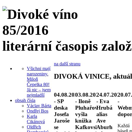
literární časopis zalo
na další stranu
Všichni mají
narozeniny.
DIVOKÁ VINICE, aktuál
Miloň
Čepelka 80!
Já nic – jsem
04.08.2026
03.08.2026
24.07.2026
20.07
nejmladší
obsah čísla
- SP
- Iloně
- Eva
-
Václav Bárta
deska
Pluhařové
Hrubá
Webm
Ondřej Bos
Josefa
vyšla
alias
dopor
Karla
Jaroše
knížka
Ave
Cikánová
Každá
se
Kafkovské
Aburh
Oldřich
báseň 