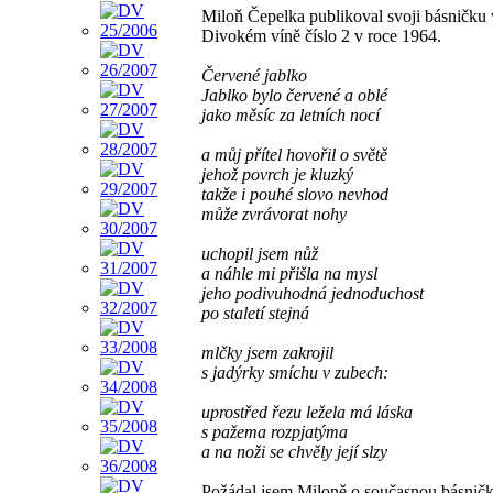
Miloň Čepelka publikoval svoji básničku 
Divokém víně číslo 2 v roce 1964.
Červené jablko
Jablko bylo červené a oblé
jako měsíc za letních nocí
a můj přítel hovořil o světě
jehož povrch je kluzký
takže i pouhé slovo nevhod
může zvrávorat nohy
uchopil jsem nůž
a náhle mi přišla na mysl
jeho podivuhodná jednoduchost
po staletí stejná
mlčky jsem zakrojil
s jadýrky smíchu v zubech:
uprostřed řezu ležela má láska
s pažema rozpjatýma
a na noži se chvěly její slzy
Požádal jsem Miloně o současnou básničk