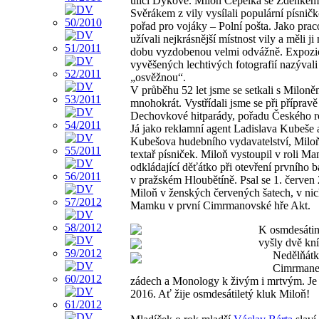
ulici Dykově. Miloň Čepelka se Zdeňkem
Svěrákem z vily vysílali populární písnič
pořad pro vojáky – Polní pošta. Jako pra
užívali nejkrásnější místnost vily a měli ji 
dobu vyzdobenou velmi odvážně. Expozi
vyvěšených lechtivých fotografií nazývali
„osvěžnou“.
V průběhu 52 let jsme se setkali s Milon
mnohokrát. Vystřídali jsme se při přípravě
Dechovkové hitparády, pořadu Českého r
Já jako reklamní agent Ladislava Kubeše 
Kubešova hudebního vydavatelství, Milo
textař písniček. Miloň vystoupil v roli M
odkládající děťátko při otevření prvního
v pražském Hloubětíně. Psal se 1. červen
Miloň v ženských červených šatech, v nic
Mamku v první Cimrmanovské hře Akt.
K osmdesáti
vyšly dvě kn
Nedělňátk
Cimrman
zádech a Monology k živým i mrtvým. Je 
2016. Ať žije osmdesátiletý kluk Miloň!