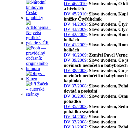
DV 46/2010
:
Slovo úvodem, O kl
a hřebcích
DV 45/2010
:
Slovo úvodem, Kapit
knížky Čtyřúhelník
DV 44/2009
:
Slovo úvodem, Čtyř
DV 43/2009
:
Slovo úvodem, Čtyř
DV 42/2009
:
Slovo úvodem, Rom
holkách
DV 41/2009
:
Slovo úvodem, Rom
holkách
DV 40/2009
:
Zemřel Pavel Verne
DV 39/2009
:
Slovo úvodem, Co js
novinách nedočetli o babyboxech
DV 38/2008
:
Slovo úvodem, Co js
novinách nedočetli o babyboxech 
kapitola)
DV 37/2008
:
Slovo úvodem, Poh
devátá a poslední
DV 36/2008
:
Slovo úvodem, Osm
pohádka
DV 35/2008
:
Slovo úvodem, Sed
pohádka svatební
DV 34/2008
:
Slovo úvodem
DV 33/2008
:
Slovo úvodem
DV 31/2007
:
Slovo úvodem, Poh