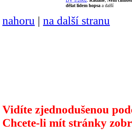
DV 1/2002
:
Radaně
,
Není činnost
dělat lidem hopsa
a další
nahoru
|
na další stranu
Divoké víno 85/2016 vyšlo
6099 /// samozvaný šéfreda
104 00 Praha 10, Hájek 88,
redakce@divokevino.cz
//
///
příští číslo Divokého v
Vidíte zjednodušenou pod
Chcete-li mít stránky zobr