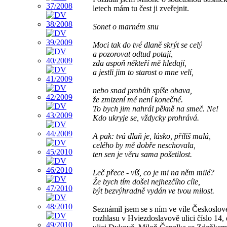
letech mám tu čest ji zveřejnit.
Sonet o marném snu
Moci tak do tvé dlaně skrýt se celý
a pozorovat odtud potají,
zda aspoň někteří mě hledají,
a jestli jim to starost o mne velí,
nebo snad probůh spíše obava,
že zmizení mé není konečné.
To bych jim nahrál pěkně na smeč. Ne!
Kdo ukryje se, vždycky prohrává.
A pak: tvá dlaň je, lásko, příliš malá,
celého by mě dobře neschovala,
ten sen je věru sama pošetilost.
Leč přece - víš, co je mi na něm milé?
Že bych tím došel nejhezčího cíle,
být bezvýhradně vydán ve tvou milost.
Seznámil jsem se s ním ve vile Českoslo
rozhlasu v Hviezdoslavově ulici číslo 14,