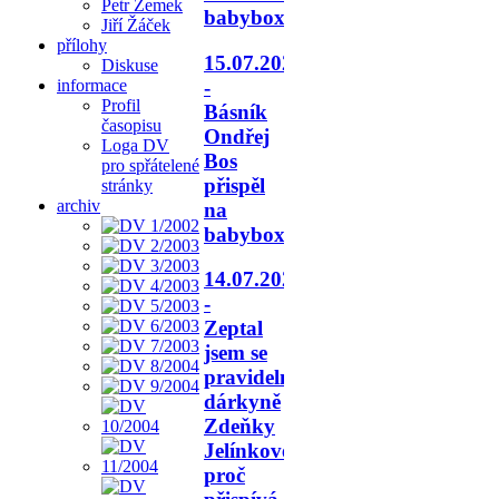
Petr Zemek
babyboxu.
Jiří Žáček
přílohy
15.07.2026
Diskuse
-
informace
Profil
Básník
časopisu
Ondřej
Loga DV
Bos
pro spřátelené
přispěl
stránky
archiv
na
babyboxy.
14.07.2026
-
Zeptal
jsem se
pravidelné
dárkyně
Zdeňky
Jelínkové,
proč