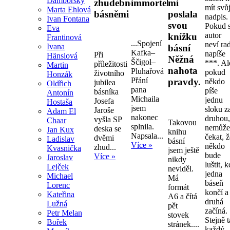
Damborský
zhudebněnými
immortelly.
mi
mít svů
Marta Ehlová
básněmi
poslala
nadpis.
Ivan Fontana
svou
Pokud s
Eva
autor
knížku
Frantinová
...Spojení
neví ra
Ivana
básní
Kafka–
napíše
Při
Hänslová
Něžná
Ščigol–
***. Al
příležitosti
Martin
nahota
Pluhařová
pokud
životního
Honzák
Přání
pravdy.
někdo
jubilea
Oldřich
pana
píše
básníka
Antonín
Michaila
jednu
Josefa
Hostaša
jsem
sloku z
Jaroše
Adam El
nakonec
druhou
vyšla SP
Chaar
Takovou
splnila.
nemůž
deska se
Jan Kux
knihu
Napsala...
čekat, 
dvěmi
Ladislav
básní
Více »
někdo
zhud...
Kvasnička
jsem ještě
bude
Více »
Jaroslav
nikdy
luštit, 
Lejček
neviděl.
jedna
Michael
Má
báseň
Lorenc
formát
končí a
Kateřina
A6 a čítá
druhá
Lužná
pět
začíná.
Petr Melan
stovek
Stejně 
Bořek
stránek....
každý