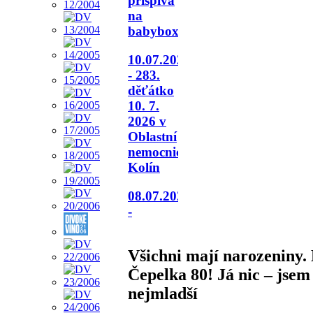
přispívá
na
babybox.
10.07.2026
- 283.
děťátko
10. 7.
2026 v
Oblastní
nemocnici
Kolín
08.07.2026
-
Všichni mají narozeniny.
Čepelka 80! Já nic – jsem
nejmladší