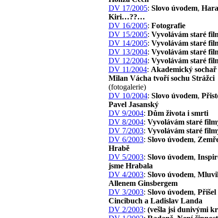
DV 17/2005
:
Slovo úvodem
,
Har
Kiri…??…
DV 16/2005
:
Fotografie
DV 15/2005
:
Vyvolávám staré fil
DV 14/2005
:
Vyvolávám staré fil
DV 13/2004
:
Vyvolávám staré fil
DV 12/2004
:
Vyvolávám staré fil
DV 11/2004
:
Akademický sochař 
Milan Vácha tvoří sochu Strážci
(fotogalerie)
DV 10/2004
:
Slovo úvodem
,
Přist
Pavel Jasanský
DV 9/2004
:
Dům života i smrti
DV 8/2004
:
Vyvolávám staré film
DV 7/2003
:
Vyvolávám staré film
DV 6/2003
:
Slovo úvodem
,
Zemře
Hrabě
DV 5/2003
:
Slovo úvodem
,
Inspir
jsme Hrabala
DV 4/2003
:
Slovo úvodem
,
Mluvil
Allenem Ginsbergem
DV 3/2003
:
Slovo úvodem
,
Přišel
Cincibuch a Ladislav Landa
DV 2/2003
:
(vešla jsi dunivými 