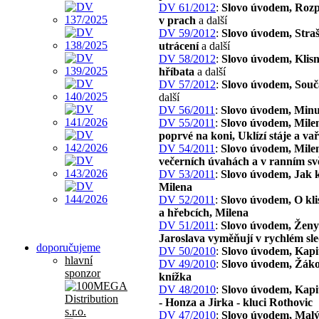
DV 61/2012
:
Slovo úvodem, Roz
v prach
a další
DV 59/2012
:
Slovo úvodem, Stra
utrácení
a další
DV 58/2012
:
Slovo úvodem, Klisn
hříbata
a další
DV 57/2012
:
Slovo úvodem, Souč
další
DV 56/2011
:
Slovo úvodem, Minu
DV 55/2011
:
Slovo úvodem, Mile
poprvé na koni, Uklízí stáje a va
DV 54/2011
:
Slovo úvodem, Mile
večerních úvahách a v ranním svě
DV 53/2011
:
Slovo úvodem, Jak 
Milena
DV 52/2011
:
Slovo úvodem, O kli
a hřebcích, Milena
DV 51/2011
:
Slovo úvodem, Ženy 
Jaroslava vyměňují v rychlém sl
doporučujeme
DV 50/2010
:
Slovo úvodem, Kapi
hlavní
DV 49/2010
:
Slovo úvodem, Žák
sponzor
knížka
DV 48/2010
:
Slovo úvodem, Kapit
- Honza a Jirka - kluci Rothovic
DV 47/2010
:
Slovo úvodem, Malý