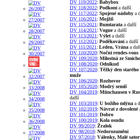
DV 119/2022
:
Babybox
DV 118/2022
:
Podkoní
a další
DV 117/2022
:
Spojené nádoby
a d
DV 116/2021
:
Mojžíš
DV 115/2021
:
Bumtarata
a další
DV 114/2021
:
Vogue
a další
DV 113/2021
:
Výlet
a další
DV 112/2021
:
Poděkování
a další
DV 111/2021
:
Leden, Vrána
a dal
DV 110/2020
:
Noční rendes-vous
DV 109/2020
:
Milostná ze Smích
DV 108/2020
:
Odnikud
DV 107/2020
:
Těžký den starého 
muže
DV 106/2020
:
Rozhovor
DV 105/2020
:
Modrý semiš
DV 104/2019
:
Münchausen v Ru
další
DV 103/2019
:
U božího mlýna
a d
DV 102/2019
:
Návrat z dovolené
DV 101/2019
:
Dobro
DV 100/2019
:
Kola osudu
DV 99/2019
:
Žralok
DV 98/2018
:
Nedorozumění
DV 97/2018
:
Válenky, Malé sator