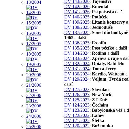
DV 143/2026
:
Tajemství
DV 142/2026
:
Ementál
DV 141/2026
:
Psí počasí
a další
DV 140/2025
:
Potůček
DV 139/2025
:
Litanie konzervy
a 
DV 138/2025
:
Jednoduše
DV 137/2025
:
Sonet důchodkyně 
1965
a další
DV 136/2025
:
Ex offo
DV 135/2025
:
Post péefko
a další
DV 134/2024
:
Rodina
a další
DV 133/2024
:
Zpráva z ráje
a dal
DV 132/2024
:
Opiáty, Babí léto
DV 131/2024
:
Tom a Jerry
DV 130/2024
:
Kardio, Watteau
a 
DV 129/2024
:
Voljum, Tvrdá real
další
DV 127/2023
:
Slovuláci
DV 126/2023
:
New York
DV 125/2023
:
Z Líšně
DV 124/2023
:
Čechám
DV 123/2023
:
Babylonská věž
a d
DV 122/2022
:
Láhev
DV 121/2022
:
Štětka
DV 120/2022
:
Boží muka