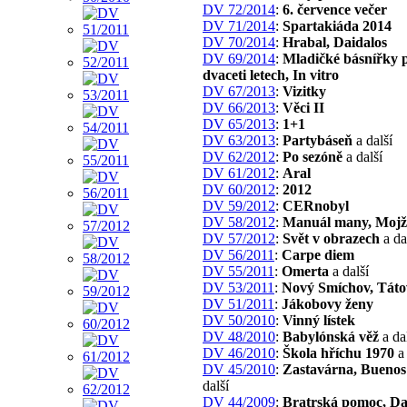
DV 72/2014
:
6. července večer
DV 71/2014
:
Spartakiáda 2014
DV 70/2014
:
Hrabal, Daidalos
DV 69/2014
:
Mladičké básnířky 
dvaceti letech, In vitro
DV 67/2013
:
Vizitky
DV 66/2013
:
Věci II
DV 65/2013
:
1+1
DV 63/2013
:
Partybáseň
a další
DV 62/2012
:
Po sezóně
a další
DV 61/2012
:
Aral
DV 60/2012
:
2012
DV 59/2012
:
CERnobyl
DV 58/2012
:
Manuál many, Mojž
DV 57/2012
:
Svět v obrazech
a da
DV 56/2011
:
Carpe diem
DV 55/2011
:
Omerta
a další
DV 53/2011
:
Nový Smíchov, Táto
DV 51/2011
:
Jákobovy ženy
DV 50/2010
:
Vinný lístek
DV 48/2010
:
Babylónská věž
a da
DV 46/2010
:
Škola hříchu 1970
a 
DV 45/2010
:
Zastavárna, Buenos
další
DV 44/2009
:
Bratrská pomoc, D