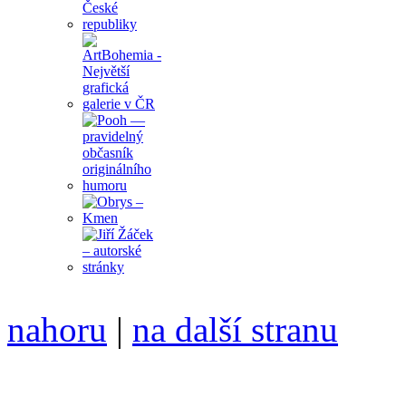
nahoru
|
na další stranu
Divoké víno 85/2016 vyšlo