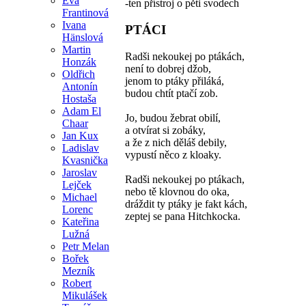
Eva
-ten přístroj o pěti svodech
Frantinová
Ivana
PTÁCI
Hänslová
Martin
Radši nekoukej po ptákách,
Honzák
není to dobrej džob,
Oldřich
jenom to ptáky přiláká,
Antonín
budou chtít ptačí zob.
Hostaša
Adam El
Jo, budou žebrat obilí,
Chaar
a otvírat si zobáky,
Jan Kux
a že z nich děláš debily,
Ladislav
vypustí něco z kloaky.
Kvasnička
Jaroslav
Radši nekoukej po ptákach,
Lejček
nebo tě klovnou do oka,
Michael
dráždit ty ptáky je fakt kách,
Lorenc
zeptej se pana Hitchkocka.
Kateřina
Lužná
Petr Melan
Bořek
Mezník
Robert
Mikulášek