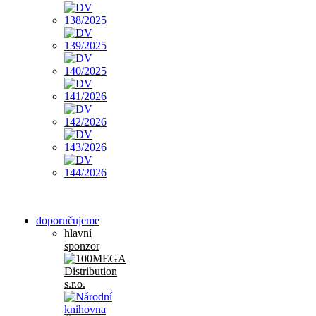
doporučujeme
hlavní
sponzor