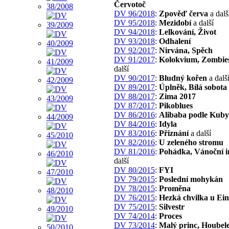
Červotoč
DV 96/2018
:
Zpověď červa
a dalš
DV 95/2018
:
Mezidobí
a další
DV 94/2018
:
Lelkování, Život
DV 93/2018
:
Odhalení
DV 92/2017
:
Nirvána, Spěch
DV 91/2017
:
Kolokvium, Zombie
další
DV 90/2017
:
Bludný kořen
a dalš
DV 89/2017
:
Úplněk, Bílá sobota
DV 88/2017
:
Zima 2017
DV 87/2017
:
Pikoblues
DV 86/2016
:
Alibaba podle Kuby
DV 84/2016
:
Idyla
DV 83/2016
:
Přiznání
a další
DV 82/2016
:
U zeleného stromu
DV 81/2016
:
Pohádka, Vánoční 
další
DV 80/2015
:
FYI
DV 79/2015
:
Poslední mohykán
DV 78/2015
:
Proměna
DV 76/2015
:
Hezká chvilka u Ein
DV 75/2015
:
Silvestr
DV 74/2014
:
Proces
DV 73/2014
:
Malý princ, Houbel