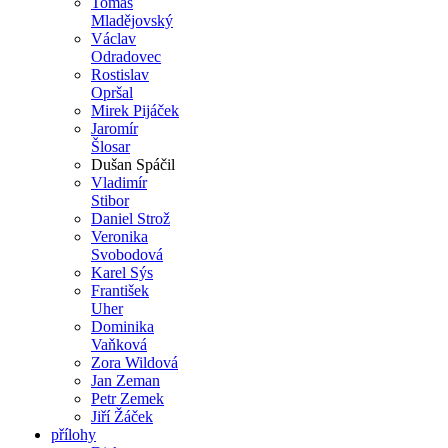
Tomáš
Mladějovský
Václav
Odradovec
Rostislav
Opršal
Mirek Pijáček
Jaromír
Šlosar
Dušan Spáčil
Vladimír
Stibor
Daniel Strož
Veronika
Svobodová
Karel Sýs
František
Uher
Dominika
Vaňková
Zora Wildová
Jan Zeman
Petr Zemek
Jiří Žáček
přílohy