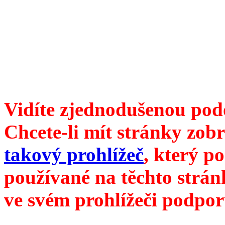
6099 /// samozvaný šéfreda
104 00 Praha 10, Hájek 88,
redakce@divokevino.cz
//
///
příští číslo Divokého v
Vidíte zjednodušenou pod
Chcete-li mít stránky zobr
takový prohlížeč
, který p
používané na těchto strán
ve svém prohlížeči podpor