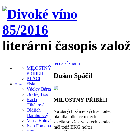
literární časopis zalo
na další stranu
MILOSTNÝ
PŘÍBĚH
Dušan Spáčil
PTÁCI
obsah čísla
Václav Bárta
Ondřej Bos
MILOSTNÝ PŘÍBĚH
Karla
Cikánová
Oldřich
Na starých zámeckých schodech
Damborský
okradla milence o dech
Marta Ehlová
spletla se však ve svých svodech
Ivan Fontana
měl totiž EKG holter