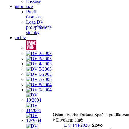
Diskuse
informace
Profil
časopisu
Loga DV
pro spřátelené
stránky
archiv
Ostatní tvorba Dušana Spáčila publikova
v Divokém víně:
DV 144/2026
:
Slovo